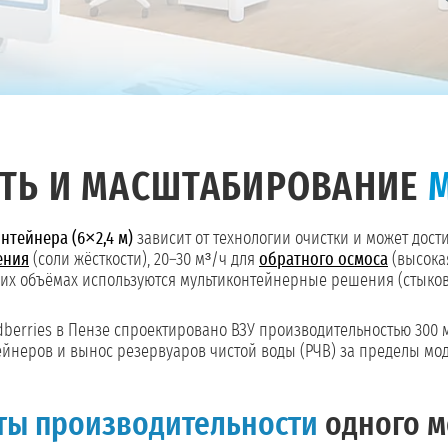
ТЬ И МАСШТАБИРОВАНИЕ
нтейнера (6×2,4 м)
зависит от технологии очистки и может дости
ения
(соли жёсткости), 20–30 м³/ч для
обратного осмоса
(высока
ших объёмах используются мультиконтейнерные решения (стыковк
dberries в Пензе спроектировано ВЗУ производительностью 300 
ейнеров и вынос резервуаров чистой воды (РЧВ) за пределы мо
ты производительности
одного м