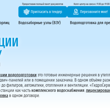
тирование ВЗУ, системы водоподготовки
Предоставим полный пакет документов
Колл-центр на связи с 9:00 до 19:00
Пригласить в тендер
Перезвоните мне!
 юрлиц
Водозаборные узлы (ВЗУ)
Водоподготовка для пр
ЦИИ
У
я
Предоставим полный пакет документов
нции водоподготовки
это готовые инженерные решения в утеп
Пригласить в тендер
ндвич-панелей или в помещении заказчика. В одном объёме раз
Колл-центр на связи с 9:00 до 19:00
й до фильтров, автоматики, отопления и вентиляции. «ГидроСер
Перезвоните нам
 станции как часть
комплексного водоснабжения
:
лицензирова
товка
в одном договоре.