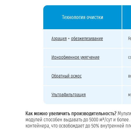
Технология очистки
Производительность модульных станций по ра
Аэрация
+
обезжелезивание
F
Ионообменное умягчение
с
Обратный осмос
в
Ультрафильтрация
м
Как можно увеличить производительность?
Мульти
модулей способен выдавать до 5000 м³/сут и более
контейнера, что освобождает до 50% внутренней п