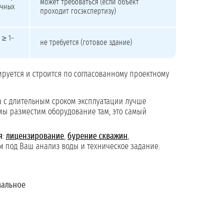
может требоваться (если объект
ычных
проходит госэкспертизу)
 ≥ 1–
не требуется (готовое здание)
тируется и строится по согласованному проектному
а с длительным сроком эксплуатации лучше
мы разместим оборудование там, это самый
я
:
лицензирование
,
бурение скважин
,
м под Ваш анализ воды и техническое задание.
мальное