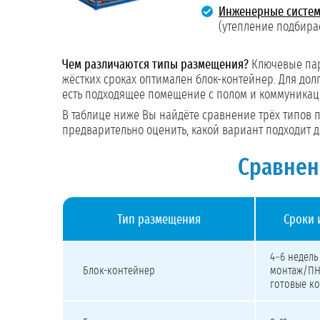
Инженерные систе
(утепление подбира
Чем различаются типы размещения?
Ключевые пара
жёстких сроках оптимален блок-контейнер. Для до
есть подходящее помещение с полом и коммуникаци
В таблице ниже Вы найдёте сравнение трёх типов п
предварительно оценить, какой вариант подходит д
Сравнен
Тип размещения
Сроки 
Сравнение типов модульных станций: сроки изготовлени
4–6 недель
Блок-контейнер
монтаж/ПНР
готовые к