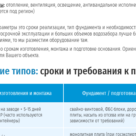
мы
:
отопление, вентиляция, освещение, антивандальное исполне
ется под регион)
метры это сроки реализации, тип фундамента и необходимость
лгосрочной эксплуатации и больших объемов водозабора лучше 
ями, то мы разместим оборудование там.
о срокам изготовления, монтажа и подготовке основания. Ориен
ля Вашего объекта.
ие типов:
сроки и требования к 
изготовления и монтажа
Фундамент / подготовка
я и монтажа, требования к фундаменту, необходимость экспертизы
 на заводе + 5–15 дней
свайно-винтовой, ФБС-блоки, дор
 (часто используются
плиты, насыпь из отсева или на гр
онтейнеры)
зависимости от требований)
монолитная плита (при госэксперт