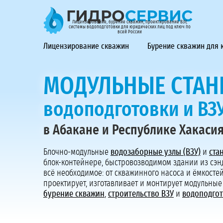
ГидроСервис - лицензирование, бурение скважин, проек
Лицензирование, бурение скважин, проектирование ВЗУ,
системы водоподготовки для юридических лиц под ключ по
всей России
Лицензирование скважин
Бурение скважин для
МОДУЛЬНЫЕ СТАН
водоподготовки и ВЗ
в Абакане и Республике Хакаси
Блочно-модульные
водозаборные узлы (ВЗУ)
и
ста
блок-контейнере, быстровозводимом здании из сэ
всё необходимое: от скважинного насоса и ёмкосте
проектирует, изготавливает и монтирует модульные
бурение скважин
,
строительство ВЗУ
и
водоподго