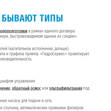
Е БЫВАЮТ ТИПЫ
водоподготовки
в рамках единого договора
нере, быстровозводимом здании из сэндвич-
лей (капитальное исполнение, дольше),
жета и графика проекта. «ГидроСервис» проектирует
оизводительность.
и шкафом управления
чение
,
обратный осмос
или
ультрафильтрация
под
ные насосы для подачи в сеть
и спутнику, автоматические промывки фильтров