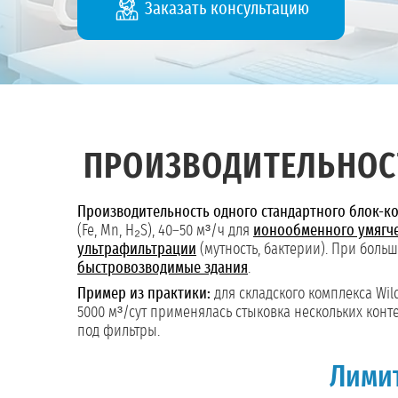
Заказать консультацию
ПРОИЗВОДИТЕЛЬНОС
Производительность одного стандартного блок-ко
(Fe, Mn, H₂S), 40–50 м³/ч для
ионообменного умягч
ультрафильтрации
(мутность, бактерии). При боль
быстровозводимые здания
.
Пример из практики:
для складского комплекса Wil
5000 м³/сут применялась стыковка нескольких конт
под фильтры.
Лими