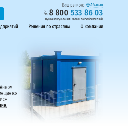
Абакан
Ваш регион:
8 800
533 86 03
Нужна консультация? Звонок по РФ бесплатный!
едприятий
Решения по отраслям
О компании
лённом
мещается
вис»
ние
,