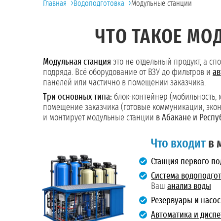
›
›
Главная
Водоподготовка
Модульные станции
ЧТО ТАКОЕ МО
Модульная станция
это не отдельный продукт, а с
подряда. Всё оборудование от ВЗУ до фильтров и
ав
панелей или частично в помещении заказчика.
Три основных типа:
блок-контейнер (мобильность, 
помещение заказчика (готовые коммуникации, эконо
и монтирует модульные станции
в Абакане и Респу
Что входит
в 
Станция первого по
Система водоподго
Ваш
анализ воды
Резервуары и насос
Автоматика и дисп