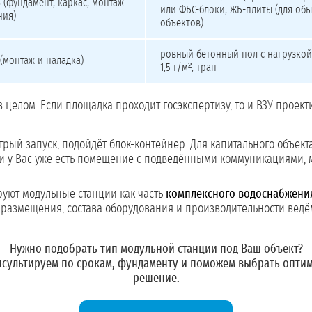
ь (фундамент, каркас, монтаж
или ФБС-блоки, ЖБ-плиты (для об
ния)
объектов)
ровный бетонный пол с нагрузкой
 (монтаж и наладка)
1,5 т/м², трап
в целом. Если площадка проходит госэкспертизу, то и ВЗУ проек
рый запуск, подойдёт блок-контейнер. Для капитального объект
и у Вас уже есть помещение с подведёнными коммуникациями, 
уют модульные станции как часть
комплексного водоснабжени
а размещения, состава оборудования и производительности ведё
Нужно подобрать тип модульной станции под Ваш объект?
сультируем по срокам, фундаменту и поможем выбрать опти
решение.