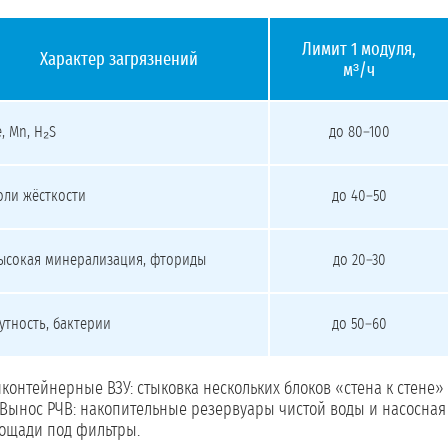
Лимит 1 модуля,
Характер загрязнений
м³/ч
зным технологиям очистки
e, Mn, H₂S
до 80–100
оли жёсткости
до 40–50
ысокая минерализация, фториды
до 20–30
утность, бактерии
до 50–60
контейнерные ВЗУ: стыковка нескольких блоков «стена к стене»
. Вынос РЧВ: накопительные резервуары чистой воды и насосна
лощади под фильтры.