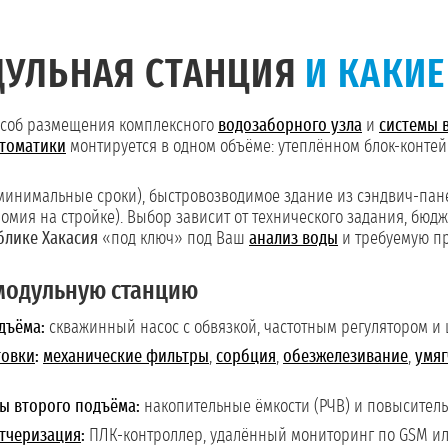
ДУЛЬНАЯ СТАНЦИЯ
И КАКИ
пособ размещения комплексного
водозаборного узла
и
системы 
томатики
монтируется в одном объёме: утеплённом блок-контей
минимальные сроки), быстровозводимое здание из сэндвич-пане
мия на стройке). Выбор зависит от технического задания, бюд
блике Хакасия
«под ключ» под Ваш
анализ воды
и требуемую пр
модульную станцию
дъёма:
скважинный насос с обвязкой, частотным регулятором 
товки
:
механические фильтры
,
сорбция
,
обезжелезивание
,
умяг
ы второго подъёма:
накопительные ёмкости (РЧВ) и повыситель
етчеризация
:
ПЛК-контроллер, удалённый мониторинг по GSM ил