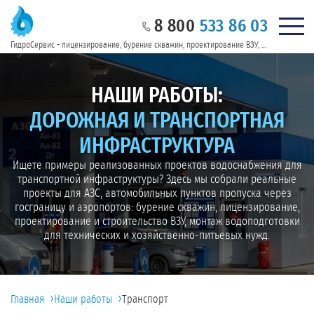
8 800
533 86 03
Нужна консульт
оссии
ГидроСервис - лицензирование, бурение скважин, проектирование ВЗУ, водоподготовка в России
НАШИ РАБОТЫ:
ДОРОЖНАЯ И ТРАНСПОРТНАЯ
ИНФРАСТРУКТУРА
Ищете примеры реализованных проектов водоснабжения для
транспортной инфраструктуры? Здесь мы собрали реальные
проекты для АЗС, автомобильных пунктов пропуска через
госграницу и аэропортов: бурение скважин, лицензирование,
проектирование и строительство ВЗУ, монтаж водоподготовки
для технических и хозяйственно-питьевых нужд.
›
›
Главная
Наши работы
Транспорт