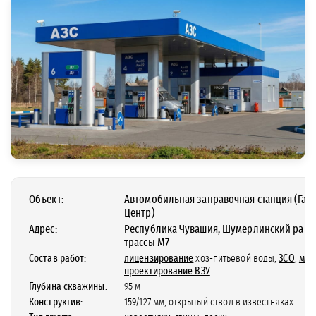
Объект:
Автомобильная заправочная станция (Газ
Центр)
Адрес:
Республика Чувашия, Шумерлинский район
трассы M7
Состав работ:
лицензирование
хоз-питьевой воды,
ЗСО
,
мон
проектирование ВЗУ
Глубина скважины:
95 м
Конструктив:
159/127 мм, открытый ствол в известняках