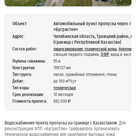
Объект:
Автомобильный пункт пропуска через го
«Бугристое»
Адрес:
Челябинская область, Троицкий район, п. 
(граница с Республикой Казахстан)
Состав работ:
лицензирование технической воды
,
бурение 
станция первого подъёма,
ОФР
, ввод в экспл
Глубина скважины:
55 м
Конструктив:
159/127 мм
Тип грунта:
пески, гравийные отложения, глины
Дебит:
до 100 м³/сут
Тип воды:
техническая
Срок реализации:
10 месяцев
Стоимость проекта:
882 000 ₽
Водоснабжение пункта пропуска на границе с Казахстаном.
Для
реконструкции АПП «Бугристое» требовалось организовать
техническое водоснабжение для санитарно-бытовых нужд