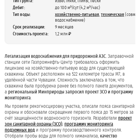
Тип грунта:
известняки, глины, пески
Дебит:
до 100 м³/сут (4,2 м³/час)
Тип воды:
хозяйственно-питьевая
,
техническая
(совме
водоснабжение)
Срок реализации:
9 месяцев
Стоимость проекта:
1,2 млн ₽
Легализация водоснабжения для придорожной АЗС.
Заправочной
станции сети Газпромнефть-Центр требовалось оформить
лицензию на хозяйственно-питьевую воду для существующей
скважины. Объект расположен на 522 километре трассы М7, в
удалённой части Чувашии. Сложность заключалась в том, что
скважина была пробурена ранее без полного пакета документов,
а
региональный Минприроды запросил проект ЗСО и программу
мониторинга
.
Мы провели рекогносцировку участка, описали пояса санитарной
охраны и обосновали сокращение первого пояса до 15 метров за
счёт защищённости водоносного горизонта. Разработали
проект
зон санитарной охраны (ЗСО)
,
программу мониторинга
подземных вод
и программу производственного контроля.
Отобрали пробы воды для полного химанализа,
качество