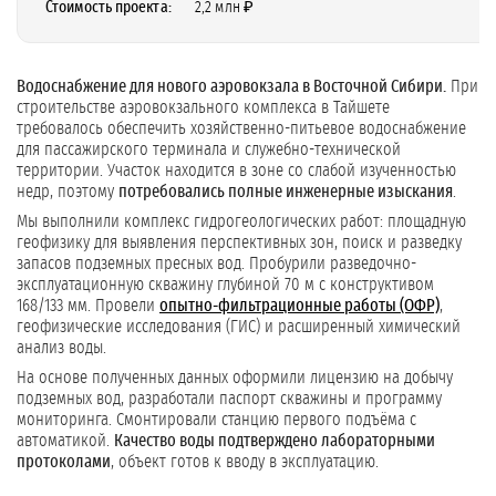
Стоимость проекта:
2,2 млн ₽
Водоснабжение для нового аэровокзала в Восточной Сибири.
При
строительстве аэровокзального комплекса в Тайшете
требовалось обеспечить хозяйственно-питьевое водоснабжение
для пассажирского терминала и служебно-технической
территории. Участок находится в зоне со слабой изученностью
недр, поэтому
потребовались полные инженерные изыскания
.
Мы выполнили комплекс гидрогеологических работ: площадную
геофизику для выявления перспективных зон, поиск и разведку
запасов подземных пресных вод. Пробурили разведочно-
эксплуатационную скважину глубиной 70 м с конструктивом
168/133 мм. Провели
опытно-фильтрационные работы (ОФР)
,
геофизические исследования (ГИС) и расширенный химический
анализ воды.
На основе полученных данных оформили лицензию на добычу
подземных вод, разработали паспорт скважины и программу
мониторинга. Смонтировали станцию первого подъёма с
автоматикой.
Качество воды подтверждено лабораторными
протоколами
, объект готов к вводу в эксплуатацию.