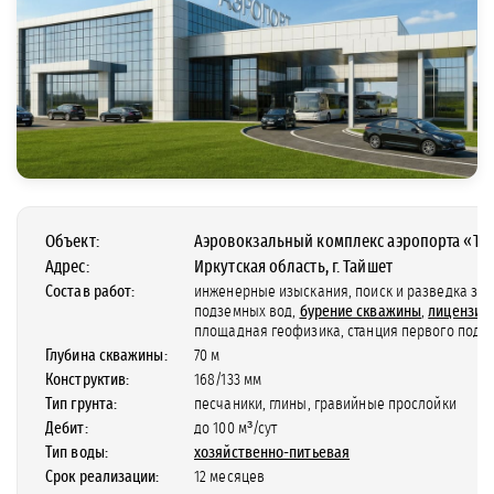
Объект:
Аэровокзальный комплекс аэропорта «Та
Адрес:
Иркутская область, г. Тайшет
Состав работ:
инженерные изыскания, поиск и разведка за
подземных вод,
бурение скважины
,
лицензир
площадная геофизика, станция первого подъ
Глубина скважины:
70 м
Конструктив:
168/133 мм
Тип грунта:
песчаники, глины, гравийные прослойки
Дебит:
до 100 м³/сут
Тип воды:
хозяйственно-питьевая
Срок реализации:
12 месяцев