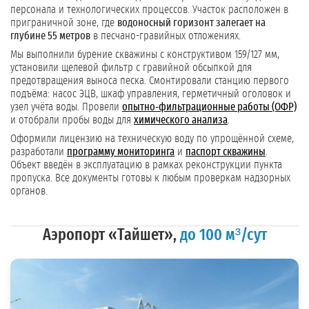
персонала и технологических процессов. Участок расположен в
приграничной зоне, где
водоносный горизонт залегает на
глубине 55 метров
в песчано-гравийных отложениях.
Мы выполнили бурение скважины с конструктивом 159/127 мм,
установили щелевой фильтр с гравийной обсыпкой для
предотвращения выноса песка. Смонтировали станцию первого
подъёма: насос ЭЦВ, шкаф управления, герметичный оголовок и
узел учёта воды. Провели
опытно-фильтрационные работы (ОФР)
и отобрали пробы воды для
химического анализа
.
Оформили лицензию на техническую воду по упрощённой схеме,
разработали
программу мониторинга
и
паспорт скважины
.
Объект введён в эксплуатацию в рамках реконструкции пункта
пропуска. Все документы готовы к любым проверкам надзорных
органов.
Аэропорт «Тайшет»,
до 100 м³/сут