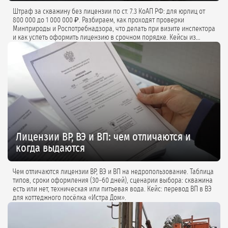
Штраф за скважину без лицензии по ст. 7.3 КоАП РФ: для юрлиц от
800 000 до 1 000 000 ₽. Разбираем, как проходят проверки
Минприроды и Роспотребнадзора, что делать при визите инспектора
и как успеть оформить лицензию в срочном порядке. Кейсы из
практики и советы экспертов.
Лицензии ВР, ВЭ и ВП: чем отличаются и
когда выдаются
Чем отличаются лицензии ВР, ВЭ и ВП на недропользование. Таблица
типов, сроки оформления (30–60 дней), сценарии выбора: скважина
есть или нет, техническая или питьевая вода. Кейс: перевод ВП в ВЭ
для коттеджного посёлка «Истра Дом».