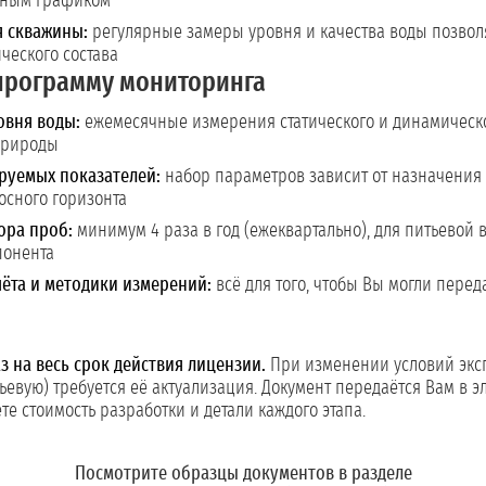
нным графиком
я скважины:
регулярные замеры уровня и качества воды позвол
ческого состава
программу мониторинга
овня воды:
ежемесячные измерения статического и динамическо
природы
руемых показателей:
набор параметров зависит от назначения 
осного горизонта
ора проб:
минимум 4 раза в год (ежеквартально), для питьевой
понента
ёта и методики измерений:
всё для того, чтобы Вы могли перед
 на весь срок действия лицензии.
При изменении условий эксп
ьевую) требуется её актуализация. Документ передаётся Вам в 
е стоимость разработки и детали каждого этапа.
Посмотрите образцы документов в разделе