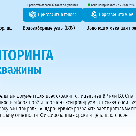
тирование ВЗУ, системы водоподготовки
Предоставим полный пакет документов
Колл-центр на связи с 9:00 до 19:00
Пригласить в тендер
Перезвоните мне!
 юрлиц
Водозаборные узлы (ВЗУ)
Водоподготовка для пр
ТОРИНГА
скважины
я
Предоставим полный пакет документов
Пригласить в тендер
тельный документ для всех скважин с лицензией ВР или ВЭ. Она
ность отбора проб и перечень контролируемых показателей. Бе
Колл-центр на связи с 9:00 до 19:00
ерку Минприроды.
«ГидроСервис»
разрабатывает программу по
Перезвоните нам
и сдачу отчётности. Фиксированные сроки и цена в договоре.