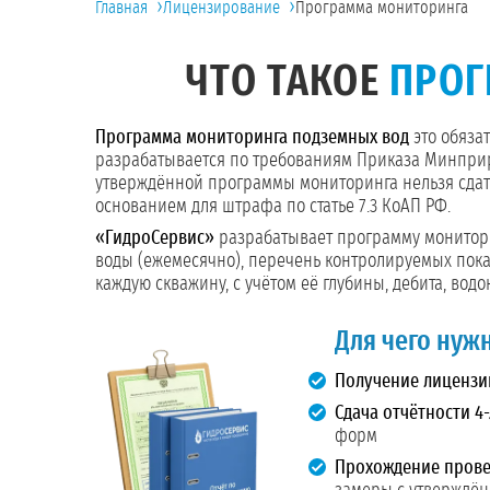
›
›
Главная
Лицензирование
Программа мониторинга
ЧТО ТАКОЕ
ПРОГ
Программа мониторинга подземных вод
это обяза
разрабатывается по требованиям Приказа Минприро
утверждённой программы мониторинга нельзя сдать
основанием для штрафа по статье 7.3 КоАП РФ.
«ГидроСервис»
разрабатывает программу монитори
воды (ежемесячно), перечень контролируемых пок
каждую скважину, с учётом её глубины, дебита, вод
Для чего нуж
Получение лицензии
Сдача отчётности 4-
форм
Прохождение прове