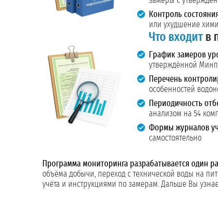
замеры с утверждё
Контроль состояни
или ухудшение хими
Что входит
в 
График замеров ур
утверждённой Мин
Перечень контроли
особенностей водон
Периодичность отб
анализом на 54 ком
Формы журналов уч
самостоятельно
Программа мониторинга разрабатывается один раз
объёма добычи, переход с технической воды на пит
учёта и инструкциями по замерам. Дальше Вы узнает