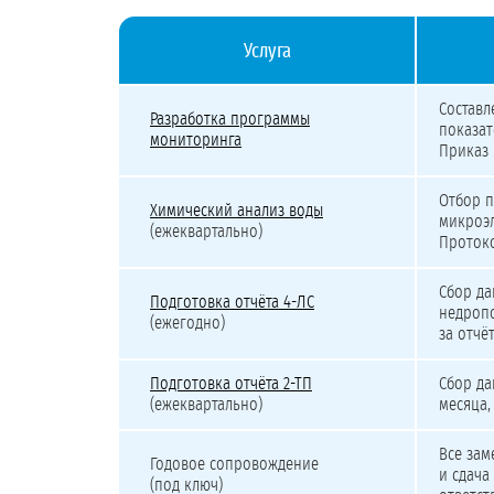
Услуга
Стоимость разработки программы мониторинга подз
Составл
Разработка программы
показат
мониторинга
Приказ 
Отбор п
Химический анализ воды
микроэл
(ежеквартально)
Проток
Сбор да
Подготовка отчёта 4-ЛС
недропо
(ежегодно)
за отчё
Подготовка отчёта 2-ТП
Сбор да
(ежеквартально)
месяца,
Все зам
Годовое сопровождение
и сдача
(под ключ)