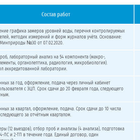
Состав работ
емных вод и годового сопровождения
ение графика замеров уровней воды, перечня контролируемых
елей, методик измерений и форм журналов учёта. Основание:
Минприроды №30 от 07.02.2020.
роб, лабораторный анализ на 54 компонента (макро-,
ементы, органолептика, радиология, микробиология).
ол аккредитованной лаборатории.
нных за год, оформление, подача через личный кабинет
льзователя с ЭЦП. Срок сдачи до 20 февраля года, следующего
тным.
нных за квартал, оформление, подача. Срок сдачи до 10 числа
 следующего за отчётным кварталом.
еры (12 выездов), отбор проб и анализы (4 анализа), подготовка
 4-ЛС и 2-ТП в течение года. Единый договор, один