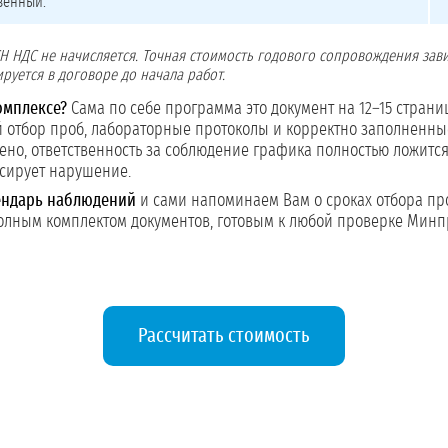
венный.
Н НДС не начисляется. Точная стоимость годового сопровождения зави
руется в договоре до начала работ.
омплексе?
Сама по себе программа это документ на 12–15 страница
 отбор проб, лабораторные протоколы и корректно заполненные
но, ответственность за соблюдение графика полностью ложится 
ксирует нарушение.
ендарь наблюдений
и сами напоминаем Вам о сроках отбора про
олным комплектом документов, готовым к любой проверке Минп
Рассчитать стоимость