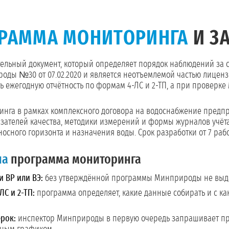
РАММА МОНИТОРИНГА
И З
тельный документ, который определяет порядок наблюдений за 
ды №30 от 07.02.2020 и является неотъемлемой частью лицензи
 ежегодную отчётность по формам 4-ЛС и 2-ТП, а при проверк
нга в рамках комплексного договора на водоснабжение предпр
азателей качества, методики измерений и формы журналов учёт
оносного горизонта и назначения воды. Срок разработки от 7 раб
на
программа мониторинга
 ВР или ВЭ:
без утверждённой программы Минприроды не выда
ЛС и 2-ТП:
программа определяет, какие данные собирать и с к
рок:
инспектор Минприроды в первую очередь запрашивает пр