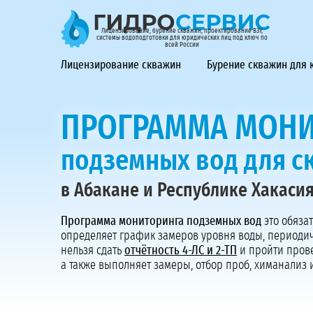
ГидроСервис - лицензирование, бурение скважин, проек
Лицензирование, бурение скважин, проектирование ВЗУ,
системы водоподготовки для юридических лиц под ключ по
всей России
Лицензирование скважин
Бурение скважин для
ПРОГРАММА МОНИ
подземных вод для 
в Абакане и Республике Хакаси
Программа мониторинга подземных вод
это обяза
определяет график замеров уровня воды, периодич
нельзя сдать
отчётность 4-ЛС и 2-ТП
и пройти пров
а также выполняет замеры, отбор проб, химанализ 