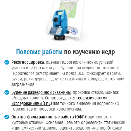
Полевые работы
по изучению недр
Рекогносцировка
:
оценка гидрогеологических условий
участка и выбор места для бурения разведочной скважины.
Гидрогеолог осматривает 1–3 пояса ЗСО, фиксирует овраги,
ручьи, реки, деревья, другие скважины и колодцы, источники
загрязнения.
Бурение разведочной скважины
:
проходка ствола, монтаж
обсадных колонн. Сопровождается
геофизическими
исследованиями (ГИС)
для точного выделения водоносных
горизонтов и проверки конструктива.
Опытно-фильтрационные работы (ОФР)
:
одиночные и
кустовые откачки. Основная цель это определить статический
и динамический уровень, оценить водопонижение. Откачку