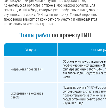
слабоизученных регионах (Якутия, Приморский край,
Архангельская область), а также в Московской области. Для
скважин до 100 м³/сут, которые уже пробурены и находятся в
изученных регионах, ГИН нужен не всегда. Точный перечень
требований зависит от конкретного участка и определяется
после анализа исходных данных.
Этапы работ
по проекту ГИН
Услуга
Состав раб
Стоимость разработки проекта ГИН и прохождения экспертизы
Обоснование
конструкции скважи
геофизических исследований (ГИС)
Разработка проекта ГИН
фильтрационных работ (ОФР)
, пе
анализов воды
. Подготовка текст
части.
Подача проекта в ФГКУ «Росгеолэк
сопровождение, ответы на замеча
Экспертиза и внесение в
положительного заключения, внес
реестр
государственный реестр работ по 
изучению недр.