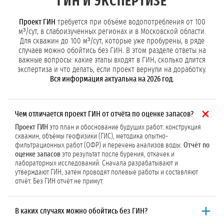
ГИН И ЭКСПЕРТИЗЕ
Проект ГИН
требуется при объёме водопотребления от 100
м³/сут, в слабоизученных регионах и в Московской области.
Для скважин до 100 м³/сут, которые уже пробурены, в ряде
случаев можно обойтись без ГИН. В этом разделе ответы на
важные вопросы: какие этапы входят в ГИН, сколько длится
экспертиза и что делать, если проект вернули на доработку.
Вся информация актуальна на 2026 год.
Чем отличается проект ГИН от отчёта по оценке запасов?
Проект ГИН
это план и обоснование будущих работ: конструкция
скважин, объёмы геофизики (ГИС), методика опытно-
фильтрационных работ (ОФР) и перечень анализов воды.
Отчёт по
оценке запасов
это результат после бурения, откачек и
лабораторных исследований. Сначала разрабатывают и
утверждают ГИН, затем проводят полевые работы и составляют
отчёт. Без ГИН отчёт не примут.
В каких случаях можно обойтись без ГИН?