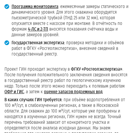
Программа мониторинга
:
ежемесячные замеры статического и
динамического уровня. Для этого скважина оборудуется
пьезометрической трубкой (ПНД 25 или 32 мм), которая
опускается вместе с насосом при монтаже. В отчётность по
формам
4-ЛС и 2-ТП
вносятся показания счётчика воды и
данные замеров уровней.
Государственная экспертиза:
проверка методики и объёмов
работ в ФГКУ «Росгеолэкспертиза», внесение сведений в
государственный реестр.
Проект ГИН проходит экспертизу в
ФГКУ «Росгеолэкспертиза»
.
После получения положительного заключения сведения вносятся
в государственный реестр работ по геологическому изучению
недр. Только после этого можно переходить к полевым работам
ОФР и ГИС
, а затем к
оценке запасов подземных вод
.
В каких случаях ГИН требуется:
при объёме водопотребления от
100 м³/сут, в слабоизученных регионах, а также в Московской
области. Для скважин до 100 м³/сут, которые уже пробурены и
находятся в изученных регионах, ГИН нужен не всегда. Точный
перечень требований зависит от конкретного участка и
определяется после анализа исходных данных. Мы знаем