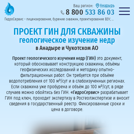
Анадырь
Ваш регион:
8 800
533 86 03
Предоставим полный пакет документов
Колл-центр на связи с 9:00 до 19:00
Нужна консульт
оссии
ГидроСервис - лицензирование, бурение скважин, проектирование ВЗУ, системы водоподготовки
Пригласить в тендер
Перезвоните мне!
ПРОЕКТ ГИН ДЛЯ СКВАЖИНЫ
геологическое изучение недр
в Анадыре и Чукотском АО
Проект геологического изучения недр (ГИН)
это документ,
который обосновывает конструкцию скважины, объёмы
геофизических исследований и методику опытно-
фильтрационных работ. Он требуется при объёме
водопотребления от 100 м³/сут и в слабоизученных регионах.
Если скважина уже пробурена и объём до 100 м³/сут, в ряде
случаев можно обойтись без ГИН.
«ГидроСервис»
разрабатывает
ГИН под ключ, проходит экспертизу в Росгеолэкспертизе и вносит
сведения в государственный реестр. Фиксированные сроки и
цена в договоре.