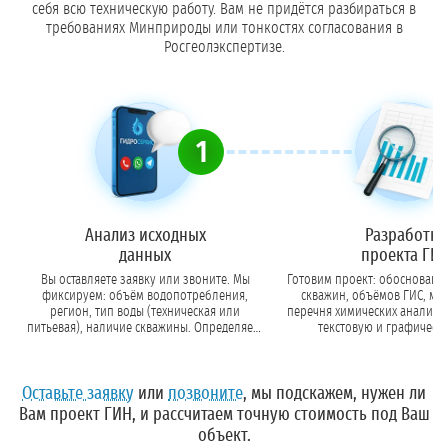
себя всю техническую работу. Вам не придётся разбираться в
требованиях Минприроды или тонкостях согласования в
Росгеолэкспертизе.
1
Анализ исходных
Разработка
данных
проекта ГИ
Вы оставляете заявку или звоните. Мы
Готовим проект: обосновани
фиксируем: объём водопотребления,
скважин, объёмов ГИС, ме
регион, тип воды (техническая или
перечня химических анализов. Формир
питьевая), наличие скважины. Определяем,
текстовую и графическу
нужен ли ГИН.
Оставьте заявку
или
позвоните
, мы подскажем, нужен ли
Вам проект ГИН, и рассчитаем точную стоимость под Ваш
объект.