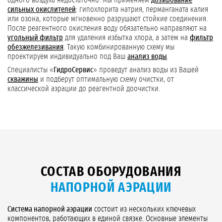
одного воздуха недостаточно. Мы применяем
дозирование
сильных окислителей
: гипохлорита натрия, перманганата калия
или озона, которые мгновенно разрушают стойкие соединения.
После реагентного окисления воду обязательно направляют на
угольный фильтр
для удаления избытка хлора, а затем на
фильтр
обезжелезивания
. Такую комбинированную схему мы
проектируем индивидуально под Ваш
анализ воды
.
Специалисты «
ГидроСервис
» проведут анализ воды из Вашей
скважины
и подберут оптимальную схему очистки, от
классической аэрации до реагентной доочистки.
СОСТАВ ОБОРУДОВАНИЯ
НАПОРНОЙ АЭРАЦИИ
Система напорной аэрации
состоит из нескольких ключевых
компонентов, работающих в единой связке. Основные элементы