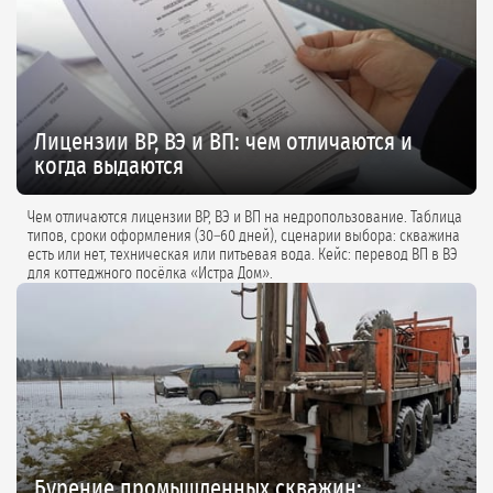
Лицензии ВР, ВЭ и ВП: чем отличаются и
когда выдаются
Чем отличаются лицензии ВР, ВЭ и ВП на недропользование. Таблица
типов, сроки оформления (30–60 дней), сценарии выбора: скважина
есть или нет, техническая или питьевая вода. Кейс: перевод ВП в ВЭ
для коттеджного посёлка «Истра Дом».
Бурение промышленных скважин: