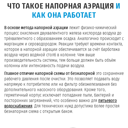
ЧТО ТАКОЕ НАПОРНАЯ АЭРАЦИЯ
И
КАК ОНА РАБОТАЕТ
В основе метода напорной аэрации
лежит физико-химический
процесс окисления двухвалентного железа кислорода воздуха до
трёхвалентного с образованием осадка. Аналогично происходит с
марганцем и сероводородом. Реакции требуют времени контакта,
которое в напорной аэрации обеспечивается за счёт барботажа
воздуха через водяной столб в колонне. Чем выше
производительность системы, тем больше должен быть объём
колонны или интенсивность подачи воздуха.
Главное отличие напорной схемы от безнапорной
это сохранение
рабочего давления после очистки. Это позволяет подавать воду
напрямую к потребителю или на фильтр обезжелезивания без
дополнительного насосного оборудования. Кроме того,
герметичный корпус исключает попадание пыли, бактерий и
посторонних загрязнений, что особенно важно для
питьевого
водоснабжения
. Для технических нужд допустима более простая
безнапорная схема с открытым баком.