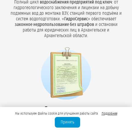
Полный цикл
водоснабжения предприятий под ключ
: от
гидрогеологического заключения и лицензии на добычу
подземных вод до монтажа ВЗУ, станций первого подъёма и
систем водоподготовки. «
ГидроСервис
» обеспечивает
законное недропользование без штрафов
и остановки
работы для юридических лиц в Архангельске и
Архангельской области.
Лицензирование
Мы используем файлы cookie для улучшения работы сайта
Подробнее
недропользования
Принять
для технической и
питьевой воды