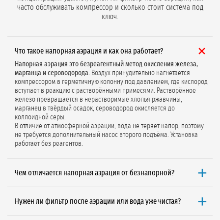
часто обслуживать компрессор и сколько стоит система под
ключ.
Что такое напорная аэрация и как она работает?
Напорная аэрация это безреагентный метод окисления железа,
марганца и сероводорода.
Воздух принудительно нагнетается
компрессором в герметичную колонну под давлением, где кислород
вступает в реакцию с растворёнными примесями. Растворённое
железо превращается в нерастворимые хлопья ржавчины,
марганец в твёрдый осадок, сероводород окисляется до
коллоидной серы.
В отличие от атмосферной аэрации, вода не теряет напор, поэтому
не требуется дополнительный насос второго подъёма. Установка
работает без реагентов.
Чем отличается напорная аэрация от безнапорной?
Главное отличие это сохранение давления и габариты.
Напорная
аэрация монтируется в компактную колонну, вода не теряет
Нужен ли фильтр после аэрации или вода уже чистая?
давление, поэтому насос второго подъёма не нужен. Безнапорная
аэрация требует громоздкого открытого бака (300–1000 л),
Фильтр обязателен.
Аэрация это только реактор, который