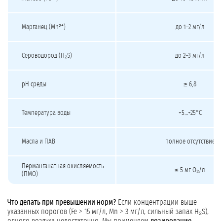
Марганец (Mn²⁺)
до 1–2 мг/л
Сероводород (H₂S)
до 2–3 мг/л
pH среды
≥ 6,8
Температура воды
+5…+25°C
Масла и ПАВ
полное отсутствие
Перманганатная окисляемость
≤ 5 мг O₂/л
(ПМО)
Что делать при превышении норм?
Если концентрации выше
указанных порогов (Fe > 15 мг/л, Mn > 3 мг/л, сильный запах H₂S),