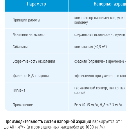
Параметр
Напорная аэрация
Сравнение напорной и безнапорной аэрации
компрессор нагнетает воздух в за
Принцип работы
колонну
Давление на выходе
сохраняется исходное (не нужен вт
Габариты
компактная (~0,5 м²)
Эффективность окисления
средняя (ограничена временем кон
Удаление H₂S и радона
эффективно при умеренных конце
герметичный контур, нет контакта
Гигиена
средой
Применение
Fe ≤ 10–15 мг/л, H₂S ≤ 2–3 мг/л
Производительность систем напорной аэрации
варьируется от 1
до 40+ м³/ч (в промышленных масштабах до 1000 м³/ч).