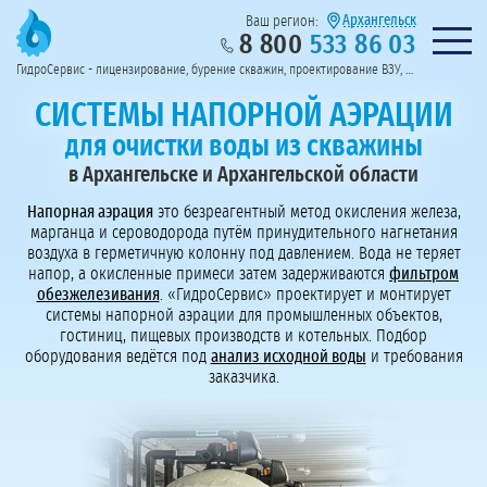
Архангельск
Ваш регион:
8 800
533 86 03
Предоставим полный пакет документов
Колл-центр на связи с 9:00 до 19:00
Нужна консульт
оссии
ГидроСервис - лицензирование, бурение скважин, проектирование ВЗУ, системы водоподготовки
Пригласить в тендер
Перезвоните мне!
СИСТЕМЫ НАПОРНОЙ АЭРАЦИИ
для очистки воды из скважины
в Архангельске и Архангельской области
Напорная аэрация
это безреагентный метод окисления железа,
марганца и сероводорода путём принудительного нагнетания
воздуха в герметичную колонну под давлением. Вода не теряет
напор, а окисленные примеси затем задерживаются
фильтром
обезжелезивания
. «ГидроСервис» проектирует и монтирует
системы напорной аэрации для промышленных объектов,
гостиниц, пищевых производств и котельных. Подбор
оборудования ведётся под
анализ исходной воды
и требования
заказчика.