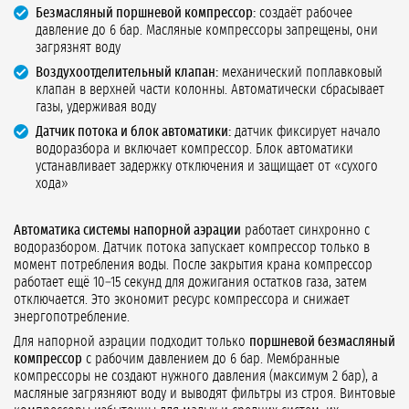
Безмасляный поршневой компрессор:
создаёт рабочее
давление до 6 бар. Масляные компрессоры запрещены, они
загрязнят воду
Воздухоотделительный клапан:
механический поплавковый
клапан в верхней части колонны. Автоматически сбрасывает
газы, удерживая воду
Датчик потока и блок автоматики:
датчик фиксирует начало
водоразбора и включает компрессор. Блок автоматики
устанавливает задержку отключения и защищает от «сухого
хода»
Автоматика системы напорной аэрации
работает синхронно с
водоразбором. Датчик потока запускает компрессор только в
момент потребления воды. После закрытия крана компрессор
работает ещё 10–15 секунд для дожигания остатков газа, затем
отключается. Это экономит ресурс компрессора и снижает
энергопотребление.
Для напорной аэрации подходит только
поршневой безмасляный
компрессор
с рабочим давлением до 6 бар. Мембранные
компрессоры не создают нужного давления (максимум 2 бар), а
масляные загрязняют воду и выводят фильтры из строя. Винтовые