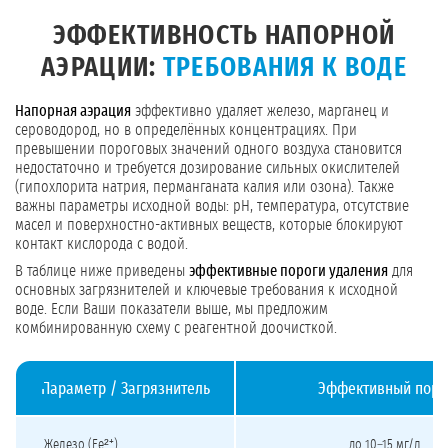
ЭФФЕКТИВНОСТЬ НАПОРНОЙ
АЭРАЦИИ:
ТРЕБОВАНИЯ К ВОДЕ
Напорная аэрация
эффективно удаляет железо, марганец и
сероводород, но в определённых концентрациях. При
превышении пороговых значений одного воздуха становится
недостаточно и требуется дозирование сильных окислителей
(гипохлорита натрия, перманганата калия или озона). Также
важны параметры исходной воды: pH, температура, отсутствие
масел и поверхностно-активных веществ, которые блокируют
контакт кислорода с водой.
В таблице ниже приведены
эффективные пороги удаления
для
основных загрязнителей и ключевые требования к исходной
воде. Если Ваши показатели выше, мы предложим
комбинированную схему с реагентной доочисткой.
Параметр / Загрязнитель
Эффективный поро
Пределы эффективности напорной аэрации и требования к воде
Железо (Fe²⁺)
до 10–15 мг/л