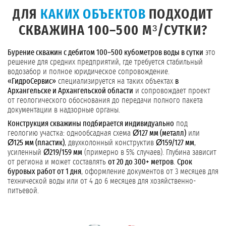
ДЛЯ
КАКИХ ОБЪЕКТОВ
ПОДХОДИТ
СКВАЖИНА 100–500 М³/СУТКИ?
Бурение скважин с дебитом 100–500 кубометров воды в сутки
это
решение для средних предприятий, где требуется стабильный
водозабор и полное юридическое сопровождение.
«ГидроСервис»
специализируется на таких объектах
в
Архангельске и Архангельской области
и сопровождает проект
от геологического обоснования до передачи полного пакета
документации в надзорные органы.
Конструкция скважины подбирается индивидуально
под
геологию участка: однообсадная схема
Ø127 мм (металл)
или
Ø125 мм (пластик)
, двухколонный конструктив
Ø159/127 мм
,
усиленный
Ø219/159 мм
(примерно в 5% случаев). Глубина зависит
от региона и может составлять
от 20 до 300+ метров
.
Срок
буровых работ от 1 дня
, оформление документов от 3 месяцев для
технической воды или от 4 до 6 месяцев для хозяйственно-
питьевой.