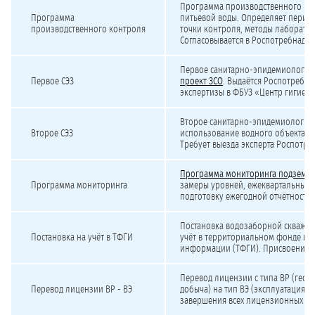
Программа производственного кон
Программа
питьевой воды. Определяет перио
производственного контроля
точки контроля, методы лаборато
Согласовывается в Роспотребнадзо
Первое санитарно-эпидемиологич
Первое СЭЗ
проект ЗСО
. Выдаётся Роспотребн
экспертизы в ФБУЗ «Центр гигиен
Второе санитарно-эпидемиологич
Второе СЭЗ
использование водного объекта дл
Требует выезда эксперта Роспотре
Программа мониторинга подземны
Программа мониторинга
замеры уровней, ежеквартальные 
подготовку ежегодной отчётности 
Постановка водозаборной скважин
Постановка на учёт в ТФГИ
учёт в территориальном фонде ге
информации (ТФГИ). Присвоение к
Перевод лицензии с типа ВР (геол
Перевод лицензии ВР - ВЭ
добыча) на тип ВЭ (эксплуатация).
завершения всех лицензионных тр