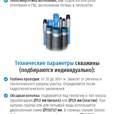
Теплоэнергетика (котельные, ТП):
подпитка контуров
отопления и ГВС, восполнение потерь в теплосетях.
Технические параметры
скважины
(подбираются индивидуально):
Глубина проходки:
от 20 до 300+ м. Зависит от региона и
геологического разреза участка. Определяется после
гидрогеологического заключения.
Обсадная колонна:
подбирается под геологию и тип насоса.
Однообсадная
Ø127 мм (металл)
или
Ø125 мм (пластик)
. При
сыпучих грунтах или для питьевой воды используется
двухколонная схема
Ø159/127 мм
. В сложных случаях (около