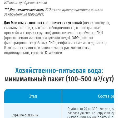
ИП после одобрения заявки.
*** Для технической воды
ЗСО и санитарно-эпидемиологические
заключения не требуются.
Для Москвы и сложных геологических условий
(пески-плывуны,
скальные породы, высокая обводнённость, многократные
прослойки сыпучих грунтов) дополнительно требуются ГИН
(проект геологического изучения недр), ОФР (опытно-
фильтрационные работы), ГИС (геофизические исследования).
Итоговая стоимость в таких случаях рассчитывается
индивидуально, срок от 12 месяцев.
Хозяйственно-питьевая вода:
минимальный пакет (100–500 м³/сут)
Этап
Состав раб
Стоимость бурения скважины на хозяйственно-питьевую воду 100–500 м³/сут 
Глубина от 20 до 300+ метров, зав
разреза участка. Конструктив: одн
Бурение скважины
(металл) или 125 мм (пластик), при