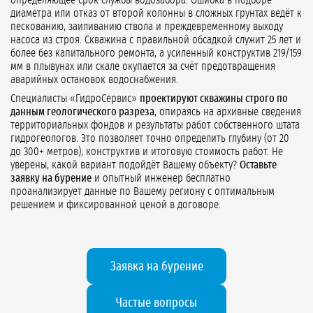
определяющее срок службы водозабора. Ошибка в подборе
диаметра или отказ от второй колонны в сложных грунтах ведёт к
пескованию, заиливанию ствола и преждевременному выходу
насоса из строя. Скважина с правильной обсадкой служит 25 лет и
более без капитального ремонта, а усиленный конструктив 219/159
мм в плывунах или скале окупается за счёт предотвращения
аварийных остановок водоснабжения.
Специалисты «ГидроСервис»
проектируют скважины строго по
данным геологического разреза
, опираясь на архивные сведения
территориальных фондов и результаты работ собственного штата
гидрогеологов. Это позволяет точно определить глубину (от 20
до 300+ метров), конструктив и итоговую стоимость работ. Не
уверены, какой вариант подойдёт Вашему объекту?
Оставьте
заявку на бурение
и опытный инженер бесплатно
проанализирует данные по Вашему региону с оптимальным
решением и фиксированной ценой в договоре.
Заявка на бурение
Частые вопросы