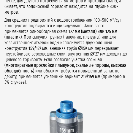
песке, для другого потребуется 80 метров и проходка скалы, а
бывает, что водоносный горизонт находится на глубине 300+
метров.
Для средних предприятий с водопотреблением 100–500 м³/сут
конструктив подбирается индивидуально. Чаще всего
применяется однообсадная схема
127 мм (металл) или 125 мм
(пластик)
. При сыпучих грунтах (галечник, плывуны) или для
хозяйственно-питьевой воды используется двухколонный
конструктив
159/127 мм
: внешняя труба Ø159 мм перекрывает
неустойчивые верховодные слои, внутренняя Ø127 мм доходит до
целевого горизонта. Если геология участка сложная
(многократные прослойки плывунов, скальные породы, высокая
обводнённость)
или объекту требуется повышенный запас по
дебиту, применяется усиленный вариант
219/159 мм
(примерно в
5% случаев).