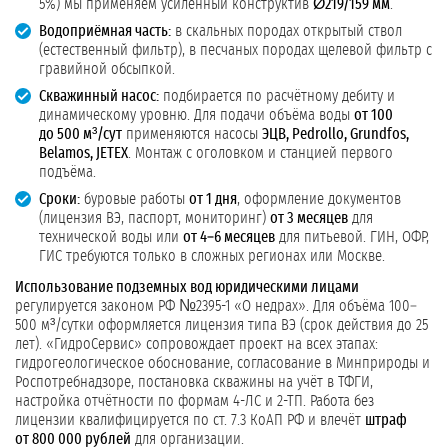
5%) мы применяем усиленный конструктив
Ø219/159 мм
.
Водоприёмная часть:
в скальных породах открытый ствол
(естественный фильтр), в песчаных породах щелевой фильтр с
гравийной обсыпкой.
Скважинный насос:
подбирается по расчётному дебиту и
динамическому уровню. Для подачи объёма воды
от 100
до 500 м³/сут
применяются насосы
ЭЦВ, Pedrollo, Grundfos,
Belamos, JETEX
. Монтаж с оголовком и станцией первого
подъёма.
Сроки:
буровые работы
от 1 дня
, оформление документов
(лицензия ВЭ, паспорт, мониторинг)
от 3 месяцев
для
технической воды или
от 4–6 месяцев
для питьевой. ГИН, ОФР,
ГИС требуются только в сложных регионах или Москве.
Использование подземных вод юридическими лицами
регулируется законом РФ №2395-1 «О недрах». Для объёма 100–
500 м³/сутки оформляется лицензия типа ВЭ (срок действия до 25
лет). «ГидроСервис» сопровождает проект на всех этапах:
гидрогеологическое обоснование, согласование в Минприроды и
Роспотребнадзоре, постановка скважины на учёт в ТФГИ,
настройка отчётности по формам 4-ЛС и 2-ТП. Работа без
лицензии квалифицируется по ст. 7.3 КоАП РФ и влечёт
штраф
от 800 000 рублей
для организации.