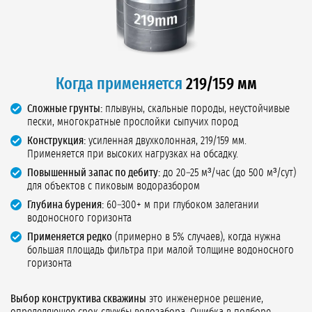
Когда применяется
219/159 мм
Сложные грунты:
плывуны, скальные породы, неустойчивые
пески, многократные прослойки сыпучих пород
Конструкция:
усиленная двухколонная, 219/159 мм.
Применяется при высоких нагрузках на обсадку.
Повышенный запас по дебиту:
до 20–25 м³/час (до 500 м³/сут)
для объектов с пиковым водоразбором
Глубина бурения:
60–300+ м при глубоком залегании
водоносного горизонта
Применяется редко
(примерно в 5% случаев), когда нужна
большая площадь фильтра при малой толщине водоносного
горизонта
Выбор конструктива скважины
это инженерное решение,