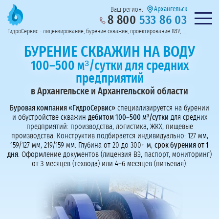
Архангельск
Ваш регион:
8 800
533 86 03
Предоставим полный пакет документов
Колл-центр на связи с 9:00 до 19:00
Нужна консульт
оссии
ГидроСервис - лицензирование, бурение скважин, проектирование ВЗУ, системы водоподготовки
Пригласить в тендер
Перезвоните мне!
БУРЕНИЕ СКВАЖИН НА ВОДУ
100–500 м³/сутки для средних
предприятий
в Архангельске и Архангельской области
Буровая компания «ГидроСервис»
специализируется на бурении
и обустройстве скважин
дебитом 100–500 м³/сутки
для средних
предприятий: производства, логистика, ЖКХ, пищевые
производства. Конструктив подбирается индивидуально: 127 мм,
159/127 мм, 219/159 мм. Глубина от 20 до 300+ м,
срок бурения от 1
дня
. Оформление документов (лицензия ВЭ, паспорт, мониторинг)
от 3 месяцев (техвода) или 4–6 месяцев (питьевая).