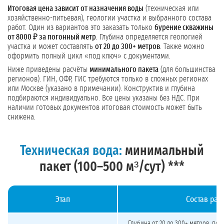
Итоговая цена зависит от назначения воды
(техническая или
хозяйственно-питьевая), геологии участка и выбранного состава
работ. Один из вариантов это заказать только
бурение скважины
от 8000 ₽ за погонный метр
. Глубина определяется геологией
участка и может составлять
от 20 до 300+ метров
. Также можно
оформить полный цикл «под ключ» с документами.
Ниже приведены расчёты
минимального пакета
(для большинства
регионов). ГИН, ОФР, ГИС требуются только в сложных регионах
или Москве (указано в примечании). Конструктив и глубина
подбираются индивидуально. Все цены указаны без НДС. При
наличии готовых документов итоговая стоимость может быть
снижена.
Техническая вода:
минимальный
пакет (100–500 м³/сут) ***
Этап
Состав раб
Стоимость бурения скважины на техническую воду 100–500 м³/сут (минимальн
Глубина от 20 до 300+ метров, под