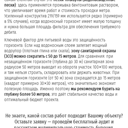
пески)
: здесь применяется промывка бентонитовым раствором,
что увеличивает время работ и стоимость проходки метра.
Усиленный конструктив 219/159 мм используется редко (примерно
в 5% случаев), когда водоносный горизонт имеет малую толщину
и нужна большая площадь фильтра для обеспечения требуемого
дебита.
Ключевой фактор для питьевой воды это защищённость
горизонта. Если над водоносным слоем залегает мощный
водоупор (плотная глина или скала),
зону санитарной охраны
(ЗСО) можно сократить с 50 до 15 метров
. Для сравнения: при
незащищённом горизонте (глубина до 30 м) санитарная зона
радиусом 50 метров выводит из оборота участок 100×100 метров,
и там нельзя строить, складировать или держать животных. При
защищённом горизонте (от 50 м) зона сокращается до 15 метров
(квадрат примерно 30×30 метров), что значительно экономит
полезную площадь. Именно поэтому
мы рекомендуем бурить на
глубину более 50 метров
, это даёт стабильное качество воды и
оптимальный бюджет проекта.
Не знаете, какой состав работ подходит Вашему объекту?
Оставьте заявку
— проведём бесплатный аудит и