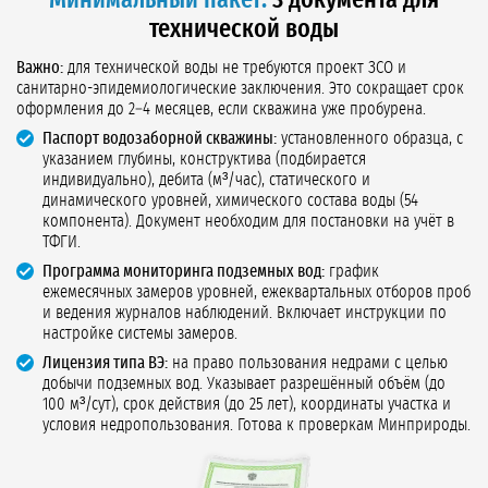
Минимальный пакет:
3 документа для
технической воды
Важно:
для технической воды не требуются проект ЗСО и
санитарно-эпидемиологические заключения. Это сокращает срок
оформления до 2–4 месяцев, если скважина уже пробурена.
Паспорт водозаборной скважины:
установленного образца, с
указанием глубины, конструктива (подбирается
индивидуально), дебита (м³/час), статического и
динамического уровней, химического состава воды (54
компонента). Документ необходим для постановки на учёт в
ТФГИ.
Программа мониторинга подземных вод:
график
ежемесячных замеров уровней, ежеквартальных отборов проб
и ведения журналов наблюдений. Включает инструкции по
настройке системы замеров.
Лицензия типа ВЭ:
на право пользования недрами с целью
добычи подземных вод. Указывает разрешённый объём (до
100 м³/сут), срок действия (до 25 лет), координаты участка и
условия недропользования. Готова к проверкам Минприроды.