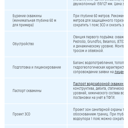
двухколонный 159/127 мм. Цена за 
Бурение скважины
При глубине 60 метров. Рекоменду
(минимальная глубина 60 м
метров для защищённого горизонт
для примера)
сократить 1 пояс ЗСО и снизить зат
Станция первого подъёма: скважин
Pedrollo, Grundfos, Belamos, JETEX
Обустройство
и динамическому уровню. Монтаж с
тросом и обвязкой.
Баланс водопотребления, топоплан 
Подготовка и лицензирование
гидрогеологическая характеристик
сопровождение заявки на
лицензи
Паспорт водозаборной скважины
с
конструктива, дебита, статическог
Паспорт скважины
уровней, химического состава воды
постановки на учёт в ТФГИ.
Проект зон санитарной охраны трё
Проект ЗСО
обоснованием границ. При глубине
водоупора 1 пояс можно сократить 