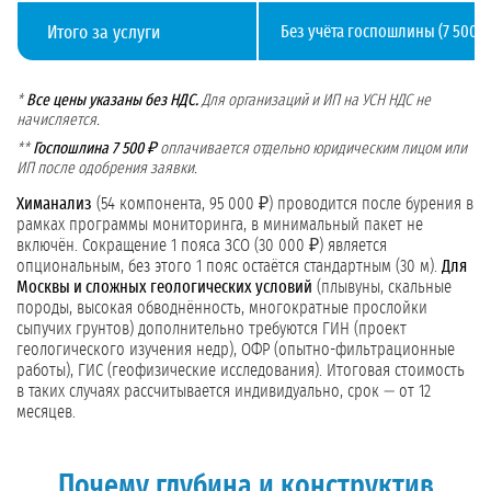
Итого за услуги
Без учёта госпошлины (7 500 ₽)
*
Все цены указаны без НДС.
Для организаций и ИП на УСН НДС не
начисляется.
**
Госпошлина 7 500 ₽
оплачивается отдельно юридическим лицом или
ИП после одобрения заявки.
Химанализ
(54 компонента, 95 000 ₽) проводится после бурения в
рамках программы мониторинга, в минимальный пакет не
включён. Сокращение 1 пояса ЗСО (30 000 ₽) является
опциональным, без этого 1 пояс остаётся стандартным (30 м).
Для
Москвы и сложных геологических условий
(плывуны, скальные
породы, высокая обводнённость, многократные прослойки
сыпучих грунтов) дополнительно требуются ГИН (проект
геологического изучения недр), ОФР (опытно-фильтрационные
работы), ГИС (геофизические исследования). Итоговая стоимость
в таких случаях рассчитывается индивидуально, срок — от 12
месяцев.
Почему глубина и конструктив