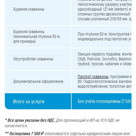
геологическому разрезу участка. К
Бурение скважины
однообсадный 127 мм (металл) или 
сложных грунтах двухколонный 159
случаях усиленный 219/159 мм. Цен
Бурение скважины
При глубине 50 м. Конструктив по
(минимальная глубина 50 м
индивидуально под геологию участ
для примера)
Станция первого подъёма: монтаж 
Обустройство скважины
(ЭЦВ, Pedrollo, Grundfos, Belamos, 
трубой, тросом, кабелем и обвязк
Паспорт скважины
, программа мо
Документальное оформление
ВЭ. Гидрогеологическое заключени
водопотребления, топоплан включ
Итого за услуги
Без учёта госпошлины (7 500 ₽)
* Все цены указаны без НДС.
Для организаций и ИП на УСН НДС не
начисляется.
** Госпошлина 7 500 ₽
оплачивается отдельно юридическим лицом или