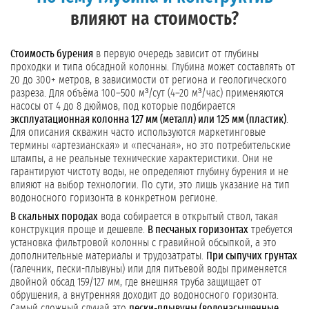
влияют на стоимость?
Стоимость бурения
в первую очередь зависит от глубины
проходки и типа обсадной колонны. Глубина может составлять от
20 до 300+ метров, в зависимости от региона и геологического
разреза. Для объёма 100–500 м³/сут (4–20 м³/час) применяются
насосы от 4 до 8 дюймов, под которые подбирается
эксплуатационная колонна 127 мм (металл) или 125 мм (пластик)
.
Для описания скважин часто используются маркетинговые
термины «артезианская» и «песчаная», но это потребительские
штампы, а не реальные технические характеристики. Они не
гарантируют чистоту воды, не определяют глубину бурения и не
влияют на выбор технологии. По сути, это лишь указание на тип
водоносного горизонта в конкретном регионе.
В скальных породах
вода собирается в открытый ствол, такая
конструкция проще и дешевле.
В песчаных горизонтах
требуется
установка фильтровой колонны с гравийной обсыпкой, а это
дополнительные материалы и трудозатраты.
При сыпучих грунтах
(галечник, пески-плывуны) или для питьевой воды применяется
двойной обсад 159/127 мм, где внешняя труба защищает от
обрушения, а внутренняя доходит до водоносного горизонта.
Самый сложный случай это
пески-плывуны (водонасыщенные