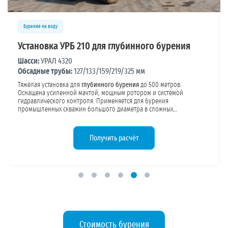
Бурение на воду
Буровая установка УРБ 3А3
Шасси:
КамАЗ
Обсадные трубы:
127/133/159/219/325 мм
Универсальная установка на полноприводном шасси КамАЗ.
Подходит для бурения в
скальных грунтах
, известняке, песчанике.
Высокая проходимость позволяет работать в удалённых районах без
дорог. Мощность двигателя обеспечивает бурение в твёрдых
породах. Конструкция обсадных труб подбирается под требуемый
объём водопотребления и геологию участка.
Получить расчёт
Стоимость бурения