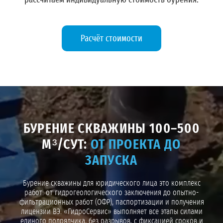
рассчитаем индивидуальную стоимость бурения.
Расчёт стоимости
БУРЕНИЕ СКВАЖИНЫ 100–500
М³/СУТ:
ОТ ПРОЕКТА ДО
ЗАПУСКА
Бурение скважины для юридического лица это комплекс
работ: от гидрогеологического заключения до опытно-
фильтрационных работ (ОФР), паспортизации и получения
лицензии ВЭ. «ГидроСервис» выполняет все этапы силами
единого подрядчика, без разрывов, с фиксацией сроков и