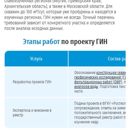
слабоизученных регионах (Якутия, Приморский край,
Архангельская область), а также в Московской области. Для
скважин до 100 м³/сут, которые уже пробурены и находятся в
изученных регионах, ГИН нужен не всегда. Точный перечень
требований зависит от конкретного участка и определяется
после анализа исходных данных.
Этапы работ
по проекту ГИН
Услуга
Состав раб
Стоимость разработки проекта ГИН и прохождения экспертизы
Обоснование
конструкции скважи
геофизических исследований (ГИС)
Разработка проекта ГИН
фильтрационных работ (ОФР)
, пе
анализов воды
. Подготовка текст
части.
Подача проекта в ФГКУ «Росгеолэк
сопровождение, ответы на замеча
Экспертиза и внесение в
положительного заключения, внес
реестр
государственный реестр работ по 
изучению недр.