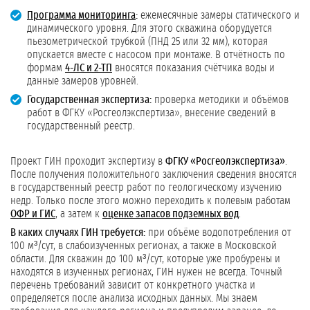
Программа мониторинга
:
ежемесячные замеры статического и
динамического уровня. Для этого скважина оборудуется
пьезометрической трубкой (ПНД 25 или 32 мм), которая
опускается вместе с насосом при монтаже. В отчётность по
формам
4-ЛС и 2-ТП
вносятся показания счётчика воды и
данные замеров уровней.
Государственная экспертиза:
проверка методики и объёмов
работ в ФГКУ «Росгеолэкспертиза», внесение сведений в
государственный реестр.
Проект ГИН проходит экспертизу в
ФГКУ «Росгеолэкспертиза»
.
После получения положительного заключения сведения вносятся
в государственный реестр работ по геологическому изучению
недр. Только после этого можно переходить к полевым работам
ОФР и ГИС
, а затем к
оценке запасов подземных вод
.
В каких случаях ГИН требуется:
при объёме водопотребления от
100 м³/сут, в слабоизученных регионах, а также в Московской
области. Для скважин до 100 м³/сут, которые уже пробурены и
находятся в изученных регионах, ГИН нужен не всегда. Точный
перечень требований зависит от конкретного участка и
определяется после анализа исходных данных. Мы знаем