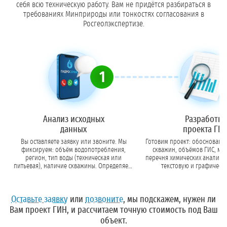
себя всю техническую работу. Вам не придётся разбираться в
требованиях Минприроды или тонкостях согласования в
Росгеолэкспертизе.
1
Анализ исходных
Разработка
данных
проекта ГИ
Вы оставляете заявку или звоните. Мы
Готовим проект: обосновани
фиксируем: объём водопотребления,
скважин, объёмов ГИС, ме
регион, тип воды (техническая или
перечня химических анализов. Формир
питьевая), наличие скважины. Определяем,
текстовую и графическу
нужен ли ГИН.
Оставьте заявку
или
позвоните
, мы подскажем, нужен ли
Вам проект ГИН, и рассчитаем точную стоимость под Ваш
объект.