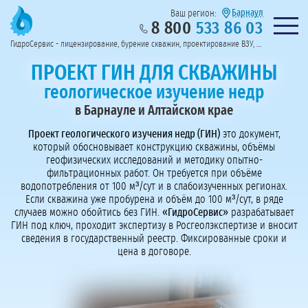
Барнаул
Ваш регион:
8 800
533 86 03
Предоставим полный пакет документов
Колл-центр на связи с 9:00 до 19:00
Нужна консульт
оссии
ГидроСервис - лицензирование, бурение скважин, проектирование ВЗУ, системы водоподготовки
Пригласить в тендер
Перезвоните мне!
ПРОЕКТ ГИН ДЛЯ СКВАЖИНЫ
геологическое изучение недр
в Барнауле и Алтайском крае
Проект геологического изучения недр (ГИН)
это документ,
который обосновывает конструкцию скважины, объёмы
геофизических исследований и методику опытно-
фильтрационных работ. Он требуется при объёме
водопотребления от 100 м³/сут и в слабоизученных регионах.
Если скважина уже пробурена и объём до 100 м³/сут, в ряде
случаев можно обойтись без ГИН.
«ГидроСервис»
разрабатывает
ГИН под ключ, проходит экспертизу в Росгеолэкспертизе и вносит
сведения в государственный реестр. Фиксированные сроки и
цена в договоре.