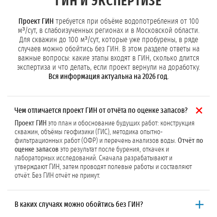
ГИН И ЭКСПЕРТИЗЕ
Проект ГИН
требуется при объёме водопотребления от 100
м³/сут, в слабоизученных регионах и в Московской области.
Для скважин до 100 м³/сут, которые уже пробурены, в ряде
случаев можно обойтись без ГИН. В этом разделе ответы на
важные вопросы: какие этапы входят в ГИН, сколько длится
экспертиза и что делать, если проект вернули на доработку.
Вся информация актуальна на 2026 год.
Чем отличается проект ГИН от отчёта по оценке запасов?
Проект ГИН
это план и обоснование будущих работ: конструкция
скважин, объёмы геофизики (ГИС), методика опытно-
фильтрационных работ (ОФР) и перечень анализов воды.
Отчёт по
оценке запасов
это результат после бурения, откачек и
лабораторных исследований. Сначала разрабатывают и
утверждают ГИН, затем проводят полевые работы и составляют
отчёт. Без ГИН отчёт не примут.
В каких случаях можно обойтись без ГИН?