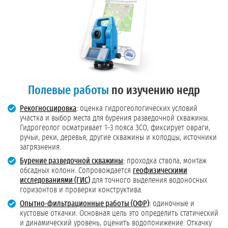
Полевые работы
по изучению недр
Рекогносцировка
:
оценка гидрогеологических условий
участка и выбор места для бурения разведочной скважины.
Гидрогеолог осматривает 1–3 пояса ЗСО, фиксирует овраги,
ручьи, реки, деревья, другие скважины и колодцы, источники
загрязнения.
Бурение разведочной скважины
:
проходка ствола, монтаж
обсадных колонн. Сопровождается
геофизическими
исследованиями (ГИС)
для точного выделения водоносных
горизонтов и проверки конструктива.
Опытно-фильтрационные работы (ОФР)
:
одиночные и
кустовые откачки. Основная цель это определить статический
и динамический уровень, оценить водопонижение. Откачку