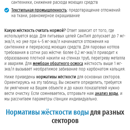
сантехники, снижение расхода моющих средств
Текстильная промышленность
:
предотвращение отложений
на ткани, равномерное окрашивание
Какую жёсткость считать нормой?
Ответ зависит от того, где
используется вода. Для питьевых целей СанПиН допускает до 7 мг-
экв/л, но уже при 4–5 мг-экв/л начинаются отложения на
сантехнике и перерасход моющих средств. Для паровых котлов
требования в сотни раз жёстче: более 0,2 мг-экв/л приводит к
образованию плотной накипи на стенках труб, перегреву металла
и авариям. Для
мембран обратного осмоса
жёсткость выше 1 мг-
экв/л вызывает необратимое забивание пор карбонатом кальция.
Ниже приведены
нормативы жёсткости
для основных секторов.
Ориентируясь на эту таблицу, Вы сможете определить, требуется
ли умягчение на Вашем объекте и до каких показателей нужно
вести очистку. Если сомневаетесь, отправьте нам
анализ воды
, и
мы рассчитаем параметры станции индивидуально.
Нормативы жёсткости воды
для разных
секторов