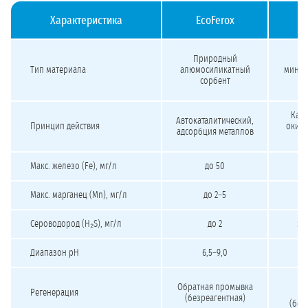
Характеристика
EcoFerox
Сравнение каталитических загрузок для обезжелезивания и деманганации
Природный
Пр
Тип материала
алюмосиликатный
минер
сорбент
Ката
Автокаталитический,
Принцип действия
окисл
адсорбция металлов
Макс. железо (Fe), мг/л
до 50
Макс. марганец (Mn), мг/л
до 2–5
Сероводород (H₂S), мг/л
до 2
эф
Диапазон pH
6,5–9,0
О
Обратная промывка
Регенерация
п
(безреагентная)
(без