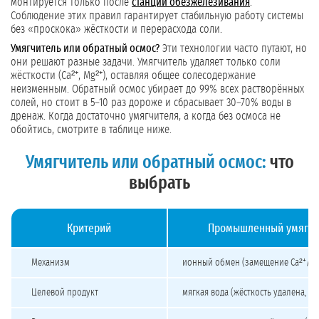
монтируется только после
станции обезжелезивания
.
Соблюдение этих правил гарантирует стабильную работу системы
без «проскока» жёсткости и перерасхода соли.
Умягчитель или обратный осмос?
Эти технологии часто путают, но
они решают разные задачи. Умягчитель удаляет только соли
жёсткости (Ca²⁺, Mg²⁺), оставляя общее солесодержание
неизменным. Обратный осмос убирает до 99% всех растворённых
солей, но стоит в 5–10 раз дороже и сбрасывает 30–70% воды в
дренаж. Когда достаточно умягчителя, а когда без осмоса не
обойтись, смотрите в таблице ниже.
Умягчитель или обратный осмос:
что
выбрать
Критерий
Промышленный умягчи
Сравнение промышленного умягчителя и обратного осмоса
Механизм
ионный обмен (замещение Ca²⁺/Mg
Целевой продукт
мягкая вода (жёсткость удалена, со