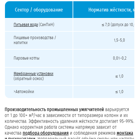
Сектор / оборудование
Норматив жёсткости, мг
Нормативы жёсткости воды для разных отраслей
Питьевая вода
(СанПиН)
≤ 7,0 (допуск до 10,0)
Пищевые производства /
1,5–5,0
напитки
Паровые котлы
0,01–0,2
Мембранные установки
≤ 1,0
(обратный осмос)
>Автомойки
≤ 1,0
Производительность промышленных умягчителей
варьируется
от 1 до 100+ м³/час в зависимости от типоразмера колонн и их
количества. Эффективность удаления жёсткости достигает 95–99%.
Однако корректная работа системы напрямую зависит от
качества
подбора оборудования
и соблюдения режимов
монтажа