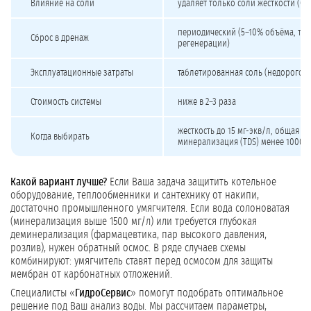
Влияние на соли
удаляет только соли жёсткости (Ca²
периодический (5–10% объёма, то
Сброс в дренаж
регенерации)
Эксплуатационные затраты
таблетированная соль (недорого)
Стоимость системы
ниже в 2–3 раза
жесткость до 15 мг-экв/л, общая
Когда выбирать
минерализация (TDS) менее 1000–1
Какой вариант лучше?
Если Ваша задача защитить котельное
оборудование, теплообменники и сантехнику от накипи,
достаточно промышленного умягчителя. Если вода солоноватая
(минерализация выше 1500 мг/л) или требуется глубокая
деминерализация (фармацевтика, пар высокого давления,
розлив), нужен обратный осмос. В ряде случаев схемы
комбинируют: умягчитель ставят перед осмосом для защиты
мембран от карбонатных отложений.
Специалисты «
ГидроСервис
» помогут подобрать оптимальное
решение под Ваш анализ воды. Мы рассчитаем параметры,