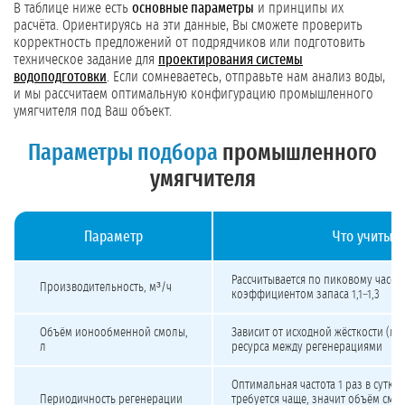
В таблице ниже есть
основные параметры
и принципы их
расчёта. Ориентируясь на эти данные, Вы сможете проверить
корректность предложений от подрядчиков или подготовить
техническое задание для
проектирования системы
водоподготовки
. Если сомневаетесь, отправьте нам анализ воды,
и мы рассчитаем оптимальную конфигурацию промышленного
умягчителя под Ваш объект.
Параметры подбора
промышленного
умягчителя
Параметр
Что учитыва
Как подобрать промышленный умягчитель воды под скважину
Рассчитывается по пиковому часов
Производительность, м³/ч
коэффициентом запаса 1,1–1,3
Объём ионообменной смолы,
Зависит от исходной жёсткости (мг
л
ресурса между регенерациями
Оптимальная частота 1 раз в сутки
Периодичность регенерации
требуется чаще, значит объём смо