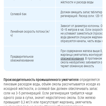
жёсткости и расхода воды
Должен вмещать запас таблетиров
Солевой бак
регенераций. Расход соли: 120–150 
Зависит от диаметра колонны. Оп
10–15 метров в час. Если скорость
Линейная скорость потока (м/
не успевают заместиться (проскок)
ч)
вода движется слишком медленно, 
образуются каналы, часть воды не
При содержании железа выше 0,3 
марганца умягчитель монтируется
Предварительное
обезжелезивания
. В противном с
обезжелезивание
смола необратимо забивается окс
теряет обменную ёмкость
Производительность промышленного умягчителя
определяется
пиковым расходом воды, объём смолы рассчитывается исходя из
исходной жёсткости, а солевой бак должен обеспечивать запас
соли на 3–5 регенераций. Если регенерация требуется чаще
одного раза в сутки, значит недостаточно смолы. Если железо
превышает 0,3 мг/л или присутствует марганец, умягчитель