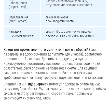
непрерывная подача воды 24/7,
до
непрерывная
отсутствие «проскоков» жёсткости
р
(Duplex Twin)
Параллельная
высокая пиковая
н
(Multi-system)
производительность
к
Каскадная
сверхглубокое умягчение, высокая
вы
(последовательная)
надёжность за счёт резервирования
Какой тип промышленного умягчителя воды выбрать?
Если
перерывы в водоснабжении допустимы (до 2 часов), достаточно
одноколонной системы. Для объектов, где вода нужна
круглосуточно (гостиницы, пищевые производства, больницы),
обязательна двухколонная непрерывная схема. Для крупных
заводов с резкими пиками водопотребления и жёсткими
требованиями к качеству требуется параллельная или каскадная.
Специалисты «
ГидроСервис
» помогут подобрать оптимальную
схему под Ваш объект. Мы рассчитаем производительность, объём
смолы и частоту регенерации, спроектируем, поставим и
смонтируем систему под ключ.