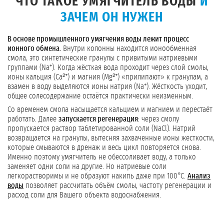
ЧТО ТАКОЕ УМЯГЧИТЕЛЬ ВОДЫ
И
ЗАЧЕМ ОН НУЖЕН
В основе промышленного умягчения воды лежит процесс
ионного обмена.
Внутри колонны находится ионообменная
смола, это синтетические гранулы с привитыми натриевыми
группами (Na⁺). Когда жёсткая вода проходит через слой смолы,
ионы кальция (Ca²⁺) и магния (Mg²⁺) «прилипают» к гранулам, а
взамен в воду выделяются ионы натрия (Na⁺). Жёсткость уходит,
общее солесодержание остаётся практически неизменным.
Со временем смола насыщается кальцием и магнием и перестаёт
работать. Далее
запускается регенерация
: через смолу
пропускается раствор таблетированной соли (NaCl). Натрий
возвращается на гранулы, вытесняя захваченные ионы жесткости,
которые смываются в дренаж и весь цикл повторяется снова.
Именно поэтому умягчитель не обессоливает воду, а только
заменяет одни соли на другие. Но натриевые соли
легкорастворимы и не образуют накипь даже при 100°C.
Анализ
воды
позволяет рассчитать объём смолы, частоту регенерации и
расход соли для Вашего объекта водоснабжения.