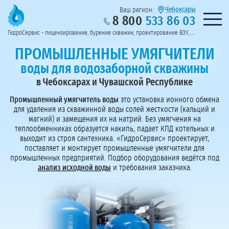
Чебоксары
Ваш регион:
8 800
533 86 03
Предоставим полный пакет документов
Колл-центр на связи с 9:00 до 19:00
Нужна консульт
оссии
ГидроСервис - лицензирование, бурение скважин, проектирование ВЗУ, системы водоподготовки
Пригласить в тендер
Перезвоните мне!
ПРОМЫШЛЕННЫЕ УМЯГЧИТЕЛИ
воды для водозаборной скважины
в Чебоксарах и Чувашской Республике
Промышленный умягчитель воды
это установка ионного обмена
для удаления из скважинной воды солей жесткости (кальций и
магний) и замещения их на натрий. Без умягчения на
теплообменниках образуется накипь, падает КПД котельных и
выходит из строя сантехника. «ГидроСервис» проектирует,
поставляет и монтирует промышленные умягчители для
промышленных предприятий. Подбор оборудования ведётся под
анализ исходной воды
и требования заказчика.