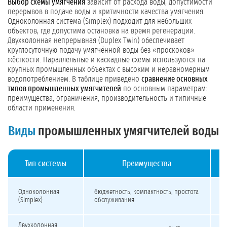
Выбор схемы умягчения
зависит от расхода воды, допустимости
перерывов в подаче воды и критичности качества умягчения.
Одноколонная система (Simplex) подходит для небольших
объектов, где допустима остановка на время регенерации.
Двухколонная непрерывная (Duplex Twin) обеспечивает
круглосуточную подачу умягчённой воды без «проскоков»
жёсткости. Параллельные и каскадные схемы используются на
крупных промышленных объектах с высоким и неравномерным
водопотреблением. В таблице приведено
сравнение основных
типов промышленных умягчителей
по основным параметрам:
преимущества, ограничения, производительность и типичные
области применения.
Виды
промышленных умягчителей воды
Тип системы
Преимущества
Сравнение типов промышленных умягчителей воды
на
Одноколонная
бюджетность, компактность, простота
п
(Simplex)
обслуживания
п
Двухколонная