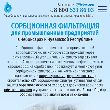
Чебоксары
Ваш регион:
8 800
533 86 03
Предоставим полный пакет документов
Колл-центр на связи с 9:00 до 19:00
Нужна консульт
оссии
ГидроСервис - лицензирование, бурение скважин, проектирование ВЗУ, системы водоподготовки
Пригласить в тендер
Перезвоните мне!
СОРБЦИОННАЯ ФИЛЬТРАЦИЯ
для промышленных предприятий
в Чебоксарах и Чувашской Республике
Сорбционная фильтрация это этап промышленной
водоподготовки, на котором вода проходит через
активированный уголь. Угольный фильтр задерживает
остаточный хлор, органические соединения, нефтепродукты и
сероводород. «ГидроСервис» проектирует и монтирует узлы
сорбционной фильтрации как часть комплексного
водоснабжения:
лицензирование
,
бурение скважин
и
строительство ВЗУ
. Сорбционные фильтры устанавливают для
защиты
обратного осмоса
от хлора, для доочистки воды после
обезжелезивания
и устранения запахов в питьевой воде. Подбор
оборудования под
анализ воды из скважины
.