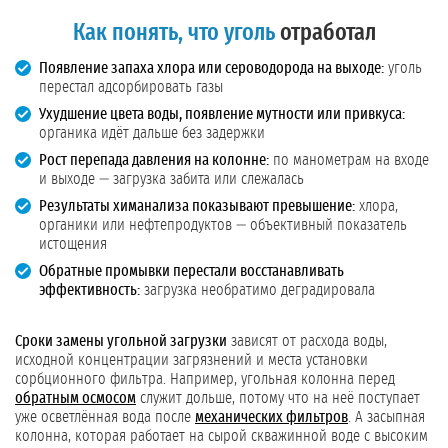
Как понять, что уголь
отработал
Появление запаха хлора или сероводорода на выходе:
уголь
перестал адсорбировать газы
Ухудшение цвета воды, появление мутности или привкуса:
органика идёт дальше без задержки
Рост перепада давления на колонне:
по манометрам на входе
и выходе — загрузка забита или слежалась
Результаты химанализа показывают превышение:
хлора,
органики или нефтепродуктов — объективный показатель
истощения
Обратные промывки перестали восстанавливать
эффективность:
загрузка необратимо деградировала
Сроки замены угольной загрузки
зависят от расхода воды,
исходной концентрации загрязнений и места установки
сорбционного фильтра. Например, угольная колонна перед
обратным осмосом
служит дольше, потому что на неё поступает
уже осветлённая вода после
механических фильтров
. А засыпная
колонна, которая работает на сырой скважинной воде с высоким