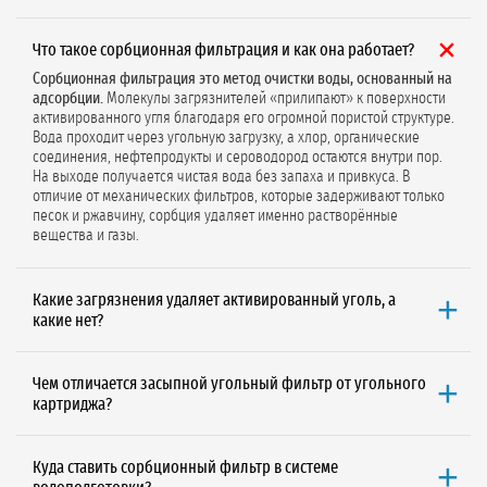
Что такое сорбционная фильтрация и как она работает?
Сорбционная фильтрация это метод очистки воды, основанный на
адсорбции.
Молекулы загрязнителей «прилипают» к поверхности
активированного угля благодаря его огромной пористой структуре.
Вода проходит через угольную загрузку, а хлор, органические
соединения, нефтепродукты и сероводород остаются внутри пор.
На выходе получается чистая вода без запаха и привкуса. В
отличие от механических фильтров, которые задерживают только
песок и ржавчину, сорбция удаляет именно растворённые
вещества и газы.
Какие загрязнения удаляет активированный уголь, а
какие нет?
Активированный уголь эффективно удаляет:
свободный хлор и
хлорамины, органические соединения (нефтепродукты,
Чем отличается засыпной угольный фильтр от угольного
растворители, фенолы), сероводород (запах тухлых яиц), привкусы
картриджа?
и запахи, некоторые пестициды и гербициды, а также
хлорированные углеводороды.
Картриджные фильтры
это одноразовые элементы в пластиковой
Угольный фильтр НЕ удаляет:
соли жёсткости (кальций, магний),
колбе. Их меняют целиком каждые 3–6 месяцев. Подходят для
тяжёлые металлы (в растворённой форме), нитраты и нитриты,
Куда ставить сорбционный фильтр в системе
малых расходов (до 1 м³/ч), просты в обслуживании, но дороже в
общую минерализацию (TDS), бактерии и вирусы. Для удаления этих