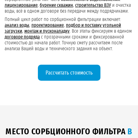
лицензирование
,
бурение скважин
,
строительство ВЗУ
и очистка
воды, всё в одном договоре без передачи между подрядчиками.
Полный цикл работ по сорбционной фильтрации включает:
анализ воды
,
проектирование
,
подбор и поставку угольной
загрузки
,
монтаж и пусконаладку
. Все этапы фиксируем в едином
договоре подряда
с прозрачными сроками и фиксированной
стоимостью до начала работ. Точную смету рассчитаем после
анализа Вашей воды и технического задания на объект.
Рассчитать стоимость
МЕСТО СОРБЦИОННОГО ФИЛЬТРА
В