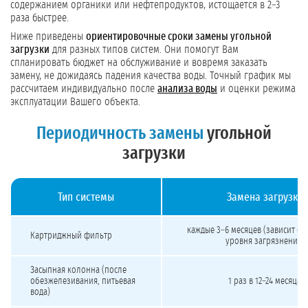
содержанием органики или нефтепродуктов, истощается в 2–3
раза быстрее.
Ниже приведены
ориентировочные сроки замены угольной
загрузки
для разных типов систем. Они помогут Вам
спланировать бюджет на обслуживание и вовремя заказать
замену, не дожидаясь падения качества воды. Точный график мы
рассчитаем индивидуально после
анализа воды
и оценки режима
эксплуатации Вашего объекта.
Периодичность замены
угольной
загрузки
Тип системы
Замена загрузки
Периодичность замены угольной загрузки в сорбционных фильтрах в зависимо
каждые 3–6 месяцев (зависит от 
Картриджный фильтр
уровня загрязнения)
Засыпная колонна (после
обезжелезивания, питьевая
1 раз в 12–24 месяца
вода)