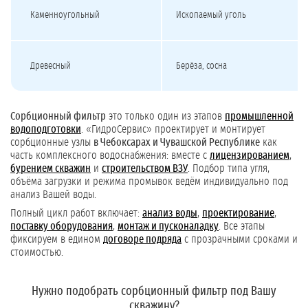
Каменноугольный
Ископаемый уголь
Древесный
Берёза, сосна
Сорбционный фильтр
это только один из этапов
промышленной
водоподготовки
. «ГидроСервис» проектирует и монтирует
сорбционные узлы
в Чебоксарах и Чувашской Республике
как
часть комплексного водоснабжения: вместе с
лицензированием
,
бурением скважин
и
строительством ВЗУ
. Подбор типа угля,
объёма загрузки и режима промывок ведём индивидуально под
анализ Вашей воды.
Полный цикл работ включает:
анализ воды
,
проектирование
,
поставку оборудования
,
монтаж и пусконаладку
. Все этапы
фиксируем в едином
договоре подряда
с прозрачными сроками и
стоимостью.
Нужно подобрать сорбционный фильтр под Вашу
скважину?