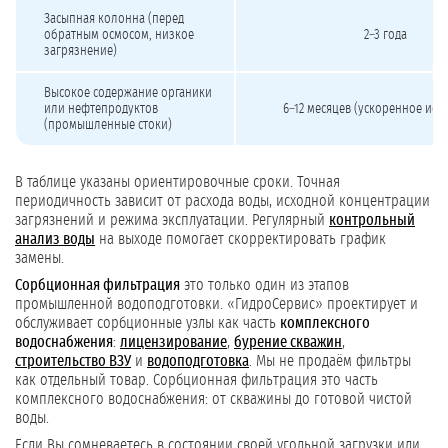
Засыпная колонна (перед
обратным осмосом, низкое
2–3 года
загрязнение)
Высокое содержание органики
или нефтепродуктов
6–12 месяцев (ускоренное ист
(промышленные стоки)
В таблице указаны ориентировочные сроки. Точная
периодичность зависит от расхода воды, исходной концентрации
загрязнений и режима эксплуатации. Регулярный
контрольный
анализ воды
на выходе помогает скорректировать график
замены.
Сорбционная фильтрация
это только один из этапов
промышленной водоподготовки. «ГидроСервис» проектирует и
обслуживает сорбционные узлы как часть
комплексного
водоснабжения
:
лицензирование
,
бурение скважин
,
строительство ВЗУ
и
водоподготовка
. Мы не продаём фильтры
как отдельный товар. Сорбционная фильтрация это часть
комплексного водоснабжения: от скважины до готовой чистой
воды.
Если Вы сомневаетесь в состоянии своей угольной загрузки или