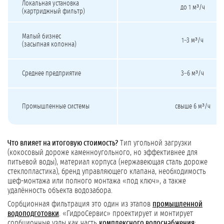
Локальная установка
до 1 м³/ч
(картриджный фильтр)
Малый бизнес
1–3 м³/ч
(засыпная колонна)
Среднее предприятие
3–6 м³/ч
Промышленные системы
свыше 6 м³/ч
Что влияет на итоговую стоимость?
Тип угольной загрузки
(кокосовый дороже каменноугольного, но эффективнее для
питьевой воды), материал корпуса (нержавеющая сталь дороже
стеклопластика), бренд управляющего клапана, необходимость
шеф-монтажа или полного монтажа «под ключ», а также
удалённость объекта водозабора.
Сорбционная фильтрация это один из этапов
промышленной
водоподготовки
. «ГидроСервис» проектирует и монтирует
сорбционные узлы как часть
комплексного водоснабжения
: