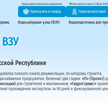
тирование ВЗУ, системы водоподготовки
Предоставим полный пакет документов
Колл-центр на связи с 9:00 до 19:00
Пригласить в тендер
Перезвоните мне!
 юрлиц
Водозаборные узлы (ВЗУ)
Водоподготовка для пр
 ВЗУ
ц
сской Республике
Предоставим полный пакет документов
зработка полного пакета документации, по которому строится,
Пригласить в тендер
одоснабжения предприятия. Включает две стадии:
«П» (Проект)
д
Колл-центр на связи с 9:00 до 19:00
ментация)
для строителей и монтажников.
«ГидроСервис»
проек
Перезвоните нам
антией прохождения экспертизы за 90 дней и фиксированной цен