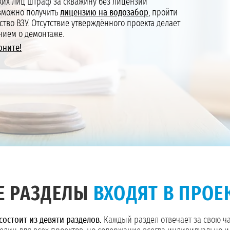
их лиц штраф за скважину без лицензии
можно получить
лицензию на водозабор
, пройти
тво ВЗУ. Отсутствие утверждённого проекта делает
нием о демонтаже.
оните!
Е РАЗДЕЛЫ
ВХОДЯТ В ПРОЕ
остоит из девяти разделов.
Каждый раздел отвечает за свою час