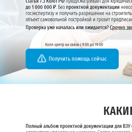
Статья 7.3 КоАП РФ
предусматривает для юридическ
до 1 000 000 ₽
. Без
проектной документации
невоз
госэкспертизу и получить разрешение на строительс
объект самовольной постройкой и грозит предписа
Проверка уже началась или ожидается?
Срочно зв
Колл-центр на связи с 9:00 до 19:00
Получить помощь сейчас
КАКИ
Полный альбом проектной документации для ВЗУ с