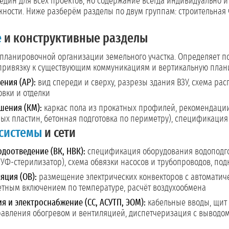
един для всех проектов, но содержание всегда индивидуально и
жности. Ниже разберём разделы по двум группам: строительная
е
и конструктивные разделы
планировочной организации земельного участка. Определяет по
 привязку к существующим коммуникациям и вертикальную пла
ния (АР):
вид спереди и сверху, разрезы здания ВЗУ, схема ра
вки и отделки
шения (КМ):
каркас пола из прокатных профилей, рекомендации
ных пластин, бетонная подготовка по периметру), спецификация
системы
и сети
доотведение (ВК, НВК):
спецификация оборудования водоподгот
 УФ-стерилизатор), схема обвязки насосов и трубопроводов, по
яция (ОВ):
размещение электрических конвекторов с автоматич
етным включением по температуре, расчёт воздухообмена
ия и электроснабжение (СС, АСУТП, ЭОМ):
кабельные вводы, щит 
равления обогревом и вентиляцией, диспетчеризация с выводом