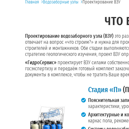
›
›
Главная
Водозаборные узлы
Проектирование ВЗУ
ЧТО 
Проектирование водозаборного узла (ВЗУ)
это раз
отвечает на вопрос «что строим?» и нужна для про
строителей и монтажников. Обе стадии выполняютс
стратегию геологического изучения, проект ВЗУ оп
«ГидроСервис»
проектирует ВЗУ силами собственног
госэкспертизу и передаём готовый комплект заказч
документы в комплексе, чтобы не тратить Ваше вре
Стадия «П»
(П
Пояснительная запи
характеристики, уро
Архитектурные и к
каркас пола, реком