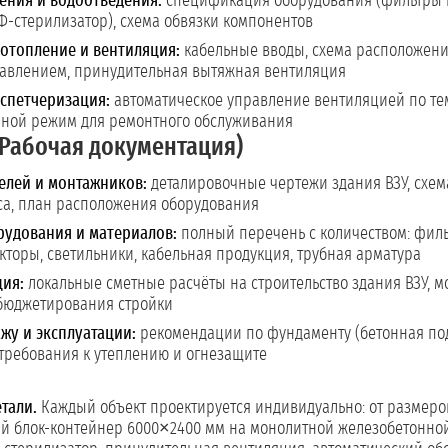
ения и водоотведения:
спецификация оборудования (фильтры гр
Ф-стерилизатор), схема обвязки компонентов
отопление и вентиляция:
кабельные вводы, схема расположения
авлением, принудительная вытяжная вентиляция
спетчеризация:
автоматическое управление вентиляцией по те
чной режим для ремонтного обслуживания
Рабочая документация)
елей и монтажников:
деталировочные чертежи здания ВЗУ, схе
са, план расположения оборудования
удования и материалов:
полный перечень с количеством: филь
кторы, светильники, кабельная продукция, трубная арматура
ция:
локальные сметные расчёты на строительство здания ВЗУ, 
бюджетирования стройки
жу и эксплуатации:
рекомендации по фундаменту (бетонная под
 требования к утеплению и огнезащите
тали.
Каждый объект проектируется индивидуально: от размеров
й блок-контейнер 6000×2400 мм на монолитной железобетонной 