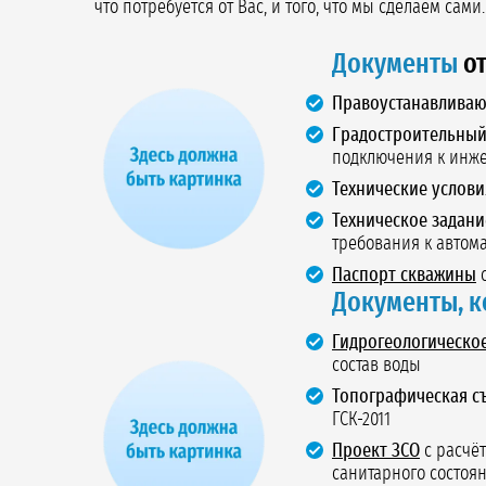
что потребуется от Вас, и того, что мы сделаем сами.
Документы
от
Правоустанавлива
Градостроительный 
подключения к инж
Технические услови
Техническое задани
требования к автом
Паспорт скважины
с
Документы, к
Гидрогеологическо
состав воды
Топографическая с
ГСК-2011
Проект ЗСО
с расчё
санитарного состоя