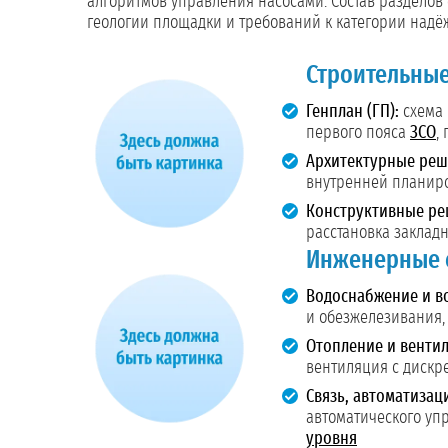
алгоритмов управления насосами. Состав разделов 
геологии площадки и требований к категории надё
Строительны
Генплан (ГП):
схема 
первого пояса
ЗСО
,
Архитектурные реше
внутренней планиро
Конструктивные ре
расстановка заклад
Инженерные 
Водоснабжение и во
и обезжелезивания,
Отопление и вентил
вентиляция с дискр
Связь, автоматизац
автоматического уп
уровня