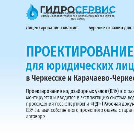
ГидроСервис - лицензирование, бурение скважин, проек
Лицензирование, бурение скважин, проектирование ВЗУ,
системы водоподготовки для юридических лиц под ключ по
всей России
Лицензирование скважин
Бурение скважин для
ПРОЕКТИРОВАНИЕ
для юридических ли
в Черкесске и Карачаево-Черке
Проектирование водозаборных узлов (ВЗУ)
это ра
монтируется и вводится в эксплуатацию система в
прохождения госэкспертизы и
«РД» (Рабочая доку
ВЗУ силами собственного проектного отдела с гар
договоре.