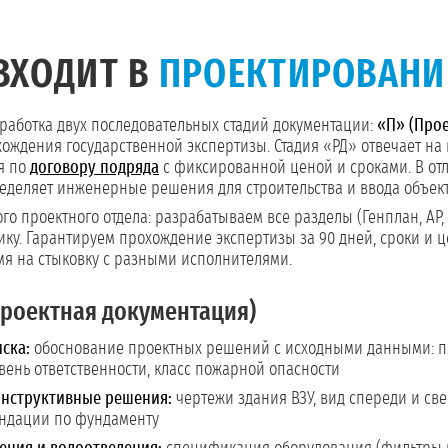
ВХОДИТ В
ПРОЕКТИРОВАНИ
работка двух последовательных стадий документации:
«П» (Прое
хождения государственной экспертизы. Стадия «РД» отвечает н
я по
договору подряда
с фиксированной ценой и сроками. В от
ределяет инженерные решения для строительства и ввода объект
о проектного отдела: разрабатываем все разделы (Генплан, АР, 
ику. Гарантируем прохождение экспертизы за 90 дней, сроки и 
мя на стыковку с разными исполнителями.
роектная документация)
ска:
обоснование проектных решений с исходными данными: пл
вень ответственности, класс пожарной опасности
онструктивные решения:
чертежи здания ВЗУ, вид спереди и све
ендации по фундаменту