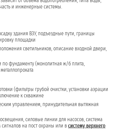
 зависит от объёма водопотребления, типа воды,
 часть и инженерные системы.
садку здания ВЗУ, подъездные пути, границы
нировку площадки
сположения светильников, описание входной двери,
 по фундаменту (монолитная ж/б плита,
 металлопроката
овки (фильтры грубой очистки, установки аэрации
дключение к скважине
еским управлением, принудительная вытяжная
освещения, силовые линии для насосов, система
 сигналов на пост охраны или в
систему верхнего