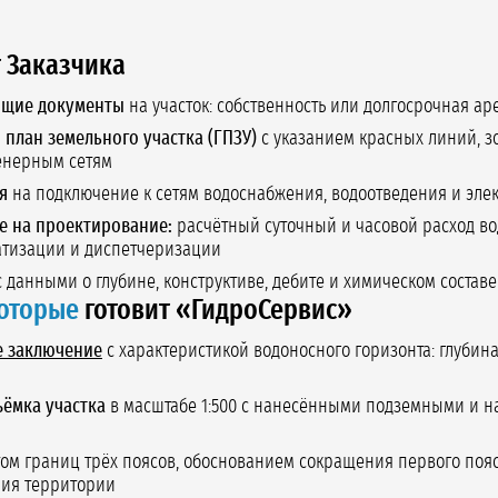
 Заказчика
ющие документы
на участок: собственность или долгосрочная ар
план земельного участка (ГПЗУ)
с указанием красных линий, з
енерным сетям
я
на подключение к сетям водоснабжения, водоотведения и эле
е на проектирование:
расчётный суточный и часовой расход во
атизации и диспетчеризации
 данными о глубине, конструктиве, дебите и химическом состав
оторые
готовит «ГидроСервис»
е заключение
с характеристикой водоносного горизонта: глубин
ъёмка участка
в масштабе 1:500 с нанесёнными подземными и 
том границ трёх поясов, обоснованием сокращения первого по
ния территории