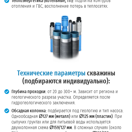
Теплоэнергетика (котельные, ТП):
подпитка контуров
отопления и ГВС, восполнение потерь в теплосетях.
Технические параметры
скважины
(подбираются индивидуально):
Глубина проходки:
от 20 до 300+ м. Зависит от региона и
геологического разреза участка. Определяется после
гидрогеологического заключения.
Обсадная колонна:
подбирается под геологию и тип насоса.
Однообсадная
Ø127 мм (металл)
или
Ø125 мм (пластик)
. При
сыпучих грунтах или для питьевой воды используется
двухколонная схема
Ø159/127 мм
. В сложных случаях (около