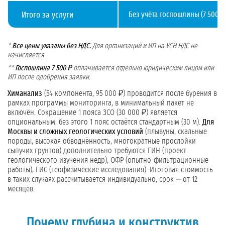
Итого за услуги
Без учёта госпошлины (7 500 ₽)
*
Все цены указаны без НДС.
Для организаций и ИП на УСН НДС не
начисляется.
**
Госпошлина 7 500 ₽
оплачивается отдельно юридическим лицом или
ИП после одобрения заявки.
Химанализ
(54 компонента, 95 000 ₽) проводится после бурения в
рамках программы мониторинга, в минимальный пакет не
включён. Сокращение 1 пояса ЗСО (30 000 ₽) является
опциональным, без этого 1 пояс остаётся стандартным (30 м).
Для
Москвы и сложных геологических условий
(плывуны, скальные
породы, высокая обводнённость, многократные прослойки
сыпучих грунтов) дополнительно требуются ГИН (проект
геологического изучения недр), ОФР (опытно-фильтрационные
работы), ГИС (геофизические исследования). Итоговая стоимость
в таких случаях рассчитывается индивидуально, срок — от 12
месяцев.
Почему глубина и конструктив