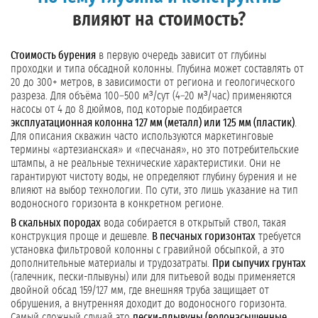
влияют на стоимость?
Стоимость бурения
в первую очередь зависит от глубины
проходки и типа обсадной колонны. Глубина может составлять от
20 до 300+ метров, в зависимости от региона и геологического
разреза. Для объёма 100–500 м³/сут (4–20 м³/час) применяются
насосы от 4 до 8 дюймов, под которые подбирается
эксплуатационная колонна 127 мм (металл) или 125 мм (пластик)
.
Для описания скважин часто используются маркетинговые
термины «артезианская» и «песчаная», но это потребительские
штампы, а не реальные технические характеристики. Они не
гарантируют чистоту воды, не определяют глубину бурения и не
влияют на выбор технологии. По сути, это лишь указание на тип
водоносного горизонта в конкретном регионе.
В скальных породах
вода собирается в открытый ствол, такая
конструкция проще и дешевле.
В песчаных горизонтах
требуется
установка фильтровой колонны с гравийной обсыпкой, а это
дополнительные материалы и трудозатраты.
При сыпучих грунтах
(галечник, пески-плывуны) или для питьевой воды применяется
двойной обсад 159/127 мм, где внешняя труба защищает от
обрушения, а внутренняя доходит до водоносного горизонта.
Самый сложный случай это
пески-плывуны (водонасыщенные