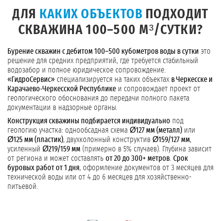
ДЛЯ
КАКИХ ОБЪЕКТОВ
ПОДХОДИТ
СКВАЖИНА 100–500 М³/СУТКИ?
Бурение скважин с дебитом 100–500 кубометров воды в сутки
это
решение для средних предприятий, где требуется стабильный
водозабор и полное юридическое сопровождение.
«ГидроСервис»
специализируется на таких объектах
в Черкесске и
Карачаево-Черкесской Республике
и сопровождает проект от
геологического обоснования до передачи полного пакета
документации в надзорные органы.
Конструкция скважины подбирается индивидуально
под
геологию участка: однообсадная схема
Ø127 мм (металл)
или
Ø125 мм (пластик)
, двухколонный конструктив
Ø159/127 мм
,
усиленный
Ø219/159 мм
(примерно в 5% случаев). Глубина зависит
от региона и может составлять
от 20 до 300+ метров
.
Срок
буровых работ от 1 дня
, оформление документов от 3 месяцев для
технической воды или от 4 до 6 месяцев для хозяйственно-
питьевой.