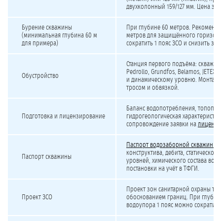
двухколонный 159/127 мм. Цена за 
Бурение скважины
При глубине 60 метров. Рекоменду
(минимальная глубина 60 м
метров для защищённого горизонт
для примера)
сократить 1 пояс ЗСО и снизить зат
Станция первого подъёма: скважин
Pedrollo, Grundfos, Belamos, JETEX
Обустройство
и динамическому уровню. Монтаж с
тросом и обвязкой.
Баланс водопотребления, топоплан 
Подготовка и лицензирование
гидрогеологическая характеристик
сопровождение заявки на
лицензи
Паспорт водозаборной скважины
с
конструктива, дебита, статическог
Паспорт скважины
уровней, химического состава воды
постановки на учёт в ТФГИ.
Проект зон санитарной охраны трё
Проект ЗСО
обоснованием границ. При глубине
водоупора 1 пояс можно сократить 