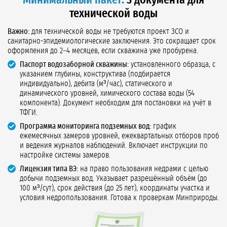
Минимальный пакет:
3 документа для
технической воды
Важно:
для технической воды не требуются проект ЗСО и
санитарно-эпидемиологические заключения. Это сокращает срок
оформления до 2–4 месяцев, если скважина уже пробурена.
Паспорт водозаборной скважины:
установленного образца, с
указанием глубины, конструктива (подбирается
индивидуально), дебита (м³/час), статического и
динамического уровней, химического состава воды (54
компонента). Документ необходим для постановки на учёт в
ТФГИ.
Программа мониторинга подземных вод:
график
ежемесячных замеров уровней, ежеквартальных отборов проб
и ведения журналов наблюдений. Включает инструкции по
настройке системы замеров.
Лицензия типа ВЭ:
на право пользования недрами с целью
добычи подземных вод. Указывает разрешённый объём (до
100 м³/сут), срок действия (до 25 лет), координаты участка и
условия недропользования. Готова к проверкам Минприроды.