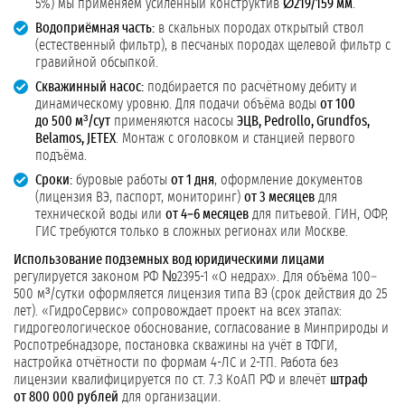
5%) мы применяем усиленный конструктив
Ø219/159 мм
.
Водоприёмная часть:
в скальных породах открытый ствол
(естественный фильтр), в песчаных породах щелевой фильтр с
гравийной обсыпкой.
Скважинный насос:
подбирается по расчётному дебиту и
динамическому уровню. Для подачи объёма воды
от 100
до 500 м³/сут
применяются насосы
ЭЦВ, Pedrollo, Grundfos,
Belamos, JETEX
. Монтаж с оголовком и станцией первого
подъёма.
Сроки:
буровые работы
от 1 дня
, оформление документов
(лицензия ВЭ, паспорт, мониторинг)
от 3 месяцев
для
технической воды или
от 4–6 месяцев
для питьевой. ГИН, ОФР,
ГИС требуются только в сложных регионах или Москве.
Использование подземных вод юридическими лицами
регулируется законом РФ №2395-1 «О недрах». Для объёма 100–
500 м³/сутки оформляется лицензия типа ВЭ (срок действия до 25
лет). «ГидроСервис» сопровождает проект на всех этапах:
гидрогеологическое обоснование, согласование в Минприроды и
Роспотребнадзоре, постановка скважины на учёт в ТФГИ,
настройка отчётности по формам 4-ЛС и 2-ТП. Работа без
лицензии квалифицируется по ст. 7.3 КоАП РФ и влечёт
штраф
от 800 000 рублей
для организации.