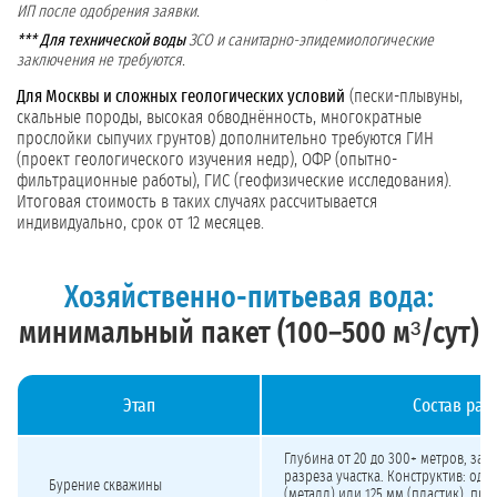
ИП после одобрения заявки.
*** Для технической воды
ЗСО и санитарно-эпидемиологические
заключения не требуются.
Для Москвы и сложных геологических условий
(пески-плывуны,
скальные породы, высокая обводнённость, многократные
прослойки сыпучих грунтов) дополнительно требуются ГИН
(проект геологического изучения недр), ОФР (опытно-
фильтрационные работы), ГИС (геофизические исследования).
Итоговая стоимость в таких случаях рассчитывается
индивидуально, срок от 12 месяцев.
Хозяйственно-питьевая вода:
минимальный пакет (100–500 м³/сут)
Этап
Состав раб
Стоимость бурения скважины на хозяйственно-питьевую воду 100–500 м³/сут 
Глубина от 20 до 300+ метров, зав
разреза участка. Конструктив: одн
Бурение скважины
(металл) или 125 мм (пластик), при