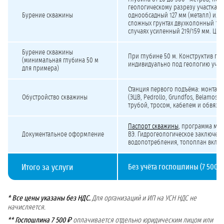
геологическому разрезу участка. К
Бурение скважины
однообсадный 127 мм (металл) или 
сложных грунтах двухколонный 159
случаях усиленный 219/159 мм. Цен
Бурение скважины
При глубине 50 м. Конструктив по
(минимальная глубина 50 м
индивидуально под геологию участ
для примера)
Станция первого подъёма: монтаж 
Обустройство скважины
(ЭЦВ, Pedrollo, Grundfos, Belamos, 
трубой, тросом, кабелем и обвязк
Паспорт скважины
, программа мо
Документальное оформление
ВЭ. Гидрогеологическое заключени
водопотребления, топоплан включ
Итого за услуги
Без учёта госпошлины (7 500 ₽)
* Все цены указаны без НДС.
Для организаций и ИП на УСН НДС не
начисляется.
** Госпошлина 7 500 ₽
оплачивается отдельно юридическим лицом или