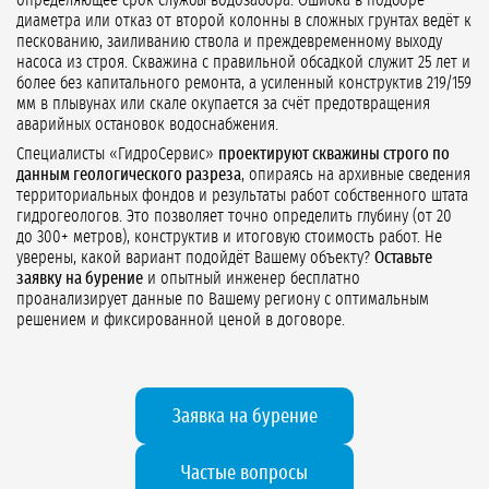
определяющее срок службы водозабора. Ошибка в подборе
диаметра или отказ от второй колонны в сложных грунтах ведёт к
пескованию, заиливанию ствола и преждевременному выходу
насоса из строя. Скважина с правильной обсадкой служит 25 лет и
более без капитального ремонта, а усиленный конструктив 219/159
мм в плывунах или скале окупается за счёт предотвращения
аварийных остановок водоснабжения.
Специалисты «ГидроСервис»
проектируют скважины строго по
данным геологического разреза
, опираясь на архивные сведения
территориальных фондов и результаты работ собственного штата
гидрогеологов. Это позволяет точно определить глубину (от 20
до 300+ метров), конструктив и итоговую стоимость работ. Не
уверены, какой вариант подойдёт Вашему объекту?
Оставьте
заявку на бурение
и опытный инженер бесплатно
проанализирует данные по Вашему региону с оптимальным
решением и фиксированной ценой в договоре.
Заявка на бурение
Частые вопросы