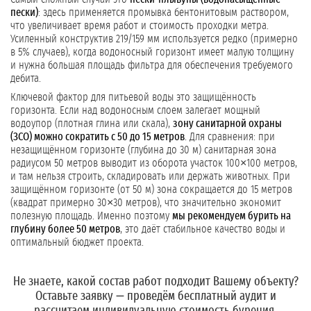
пески)
: здесь применяется промывка бентонитовым раствором,
что увеличивает время работ и стоимость проходки метра.
Усиленный конструктив 219/159 мм используется редко (примерно
в 5% случаев), когда водоносный горизонт имеет малую толщину
и нужна большая площадь фильтра для обеспечения требуемого
дебита.
Ключевой фактор для питьевой воды это защищённость
горизонта. Если над водоносным слоем залегает мощный
водоупор (плотная глина или скала),
зону санитарной охраны
(ЗСО) можно сократить с 50 до 15 метров
. Для сравнения: при
незащищённом горизонте (глубина до 30 м) санитарная зона
радиусом 50 метров выводит из оборота участок 100×100 метров,
и там нельзя строить, складировать или держать животных. При
защищённом горизонте (от 50 м) зона сокращается до 15 метров
(квадрат примерно 30×30 метров), что значительно экономит
полезную площадь. Именно поэтому
мы рекомендуем бурить на
глубину более 50 метров
, это даёт стабильное качество воды и
оптимальный бюджет проекта.
Не знаете, какой состав работ подходит Вашему объекту?
Оставьте заявку
— проведём бесплатный аудит и