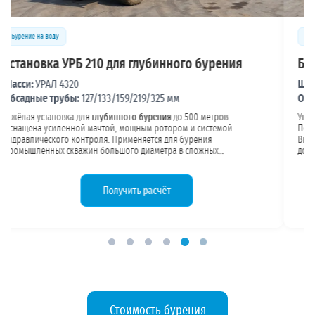
Бурение на воду
Буровая установка УРБ 3А3
Шасси:
КамАЗ
Обсадные трубы:
127/133/159/219/325 мм
Универсальная установка на полноприводном шасси КамАЗ.
Подходит для бурения в
скальных грунтах
, известняке, песчанике.
Высокая проходимость позволяет работать в удалённых районах без
дорог. Мощность двигателя обеспечивает бурение в твёрдых
породах. Конструкция обсадных труб подбирается под требуемый
объём водопотребления и геологию участка.
Получить расчёт
Стоимость бурения