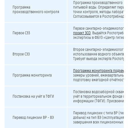
Программа производственного кон
Программа
питьевой воды. Определяет перио
производственного контроля
точки контроля, методы лаборато
Согласовывается в Роспотребнадзо
Первое санитарно-эпидемиологич
Первое СЭЗ
проект ЗСО
. Выдаётся Роспотребн
экспертизы в ФБУЗ «Центр гигиен
Второе санитарно-эпидемиологич
Второе СЭЗ
использование водного объекта дл
Требует выезда эксперта Роспотре
Программа мониторинга подземны
Программа мониторинга
замеры уровней, ежеквартальные 
подготовку ежегодной отчётности 
Постановка водозаборной скважин
Постановка на учёт в ТФГИ
учёт в территориальном фонде ге
информации (ТФГИ). Присвоение к
Перевод лицензии с типа ВР (геол
Перевод лицензии ВР - ВЭ
добыча) на тип ВЭ (эксплуатация).
завершения всех лицензионных тр