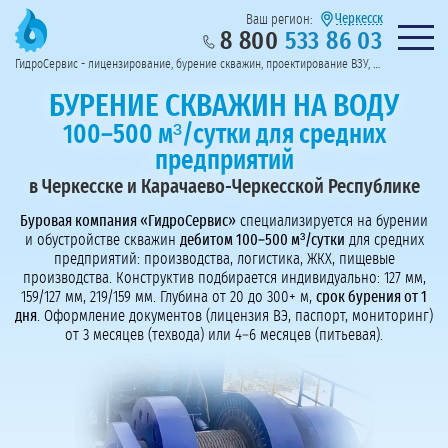
Черкесск
Ваш регион:
8 800
533 86 03
Предоставим полный пакет документов
Колл-центр на связи с 9:00 до 19:00
Нужна консульт
оссии
ГидроСервис - лицензирование, бурение скважин, проектирование ВЗУ, системы водоподготовки
Пригласить в тендер
Перезвоните мне!
БУРЕНИЕ СКВАЖИН НА ВОДУ
100–500 м³/сутки для средних
предприятий
в Черкесске и Карачаево-Черкесской Республике
Буровая компания «ГидроСервис»
специализируется на бурении
и обустройстве скважин
дебитом 100–500 м³/сутки
для средних
предприятий: производства, логистика, ЖКХ, пищевые
производства. Конструктив подбирается индивидуально: 127 мм,
159/127 мм, 219/159 мм. Глубина от 20 до 300+ м,
срок бурения от 1
дня
. Оформление документов (лицензия ВЭ, паспорт, мониторинг)
от 3 месяцев (техвода) или 4–6 месяцев (питьевая).