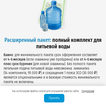
Расширенный пакет:
полный комплект для
питьевой воды
Важно:
для минимального пакета срок оформления составляет
от 4–6 месяцев
(если скважина уже пробурена) или
от 4–6 месяцев
плюс срок бурения
(для новой скважины). Без полного пакета
легальная подача питьевой воды невозможна. химанализ
(54 компонента, 95 000 ₽) и сокращение 1 пояса ЗСО (30 000 ₽)
являются опциональными и в базовую стоимость минимального
пакета не включены.
Все документы из пакета для технической воды:
паспорт
Мы используем файлы cookie для улучшения работы сайта
Подробнее
скважины, программа мониторинга, лицензия ВЭ.
Принять
Проект зон санитарной охраны (ЗСО):
три пояса с
обоснованием границ. При наличии защищённого горизонта