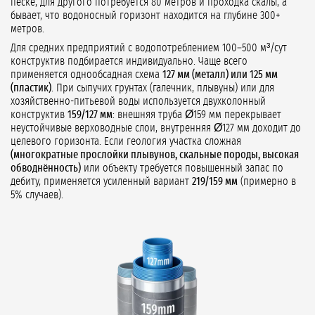
песке, для другого потребуется 80 метров и проходка скалы, а
бывает, что водоносный горизонт находится на глубине 300+
метров.
Для средних предприятий с водопотреблением 100–500 м³/сут
конструктив подбирается индивидуально. Чаще всего
применяется однообсадная схема
127 мм (металл) или 125 мм
(пластик)
. При сыпучих грунтах (галечник, плывуны) или для
хозяйственно-питьевой воды используется двухколонный
конструктив
159/127 мм
: внешняя труба Ø159 мм перекрывает
неустойчивые верховодные слои, внутренняя Ø127 мм доходит до
целевого горизонта. Если геология участка сложная
(многократные прослойки плывунов, скальные породы, высокая
обводнённость)
или объекту требуется повышенный запас по
дебиту, применяется усиленный вариант
219/159 мм
(примерно в
5% случаев).