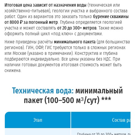
Итоговая цена зависит от назначения воды
(техническая или
хозяйственно-питьевая), геологии участка и выбранного состава
работ. Один из вариантов это заказать только
бурение скважины
от 8000 ₽ за погонный метр
. Глубина определяется геологией
участка и может составлять
от 20 до 300+ метров
. Также можно
оформить полный цикл «под ключ» с документами.
Ниже приведены расчёты
минимального пакета
(для большинства
регионов). ГИН, ОФР, ГИС требуются только в сложных регионах
или Москве (указано в примечании). Конструктив и глубина
подбираются индивидуально. Все цены указаны без НДС. При
наличии готовых документов итоговая стоимость может быть
снижена.
Техническая вода:
минимальный
пакет (100–500 м³/сут) ***
Этап
Состав раб
Стоимость бурения скважины на техническую воду 100–500 м³/сут (минимальн
Глубина от 20 до 300+ метров, под