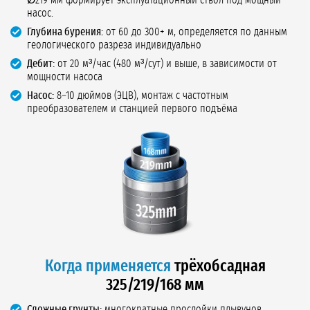
Ø219 мм формирует эксплуатационный ствол под мощный
насос.
Глубина бурения:
от 60 до 300+ м, определяется по данным
геологического разреза индивидуально
Дебит:
от 20 м³/час (480 м³/сут) и выше, в зависимости от
мощности насоса
Насос:
8–10 дюймов (ЭЦВ), монтаж с частотным
преобразователем и станцией первого подъёма
Когда применяется
трёхобсадная
325/219/168 мм
Сложные грунты:
многократные прослойки плывунов,