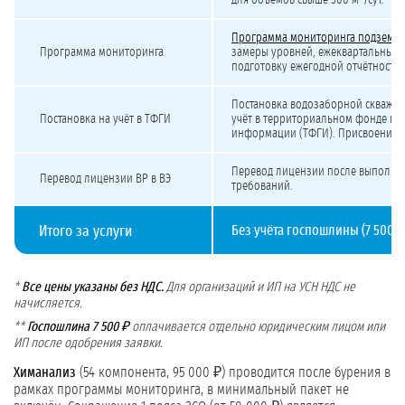
для объёмов свыше 500 м³/сут.
Программа мониторинга подземны
Программа мониторинга
замеры уровней, ежеквартальные 
подготовку ежегодной отчётности 
Постановка водозаборной скважин
Постановка на учёт в ТФГИ
учёт в территориальном фонде ге
информации (ТФГИ). Присвоение к
Перевод лицензии после выполне
Перевод лицензии ВР в ВЭ
требований.
Итого за услуги
Без учёта госпошлины (7 500 ₽)
*
Все цены указаны без НДС.
Для организаций и ИП на УСН НДС не
начисляется.
**
Госпошлина 7 500 ₽
оплачивается отдельно юридическим лицом или
ИП после одобрения заявки.
Химанализ
(54 компонента, 95 000 ₽) проводится после бурения в
рамках программы мониторинга, в минимальный пакет не