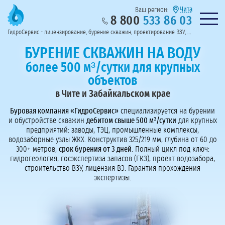
Чита
Ваш регион:
8 800
533 86 03
Предоставим полный пакет документов
Колл-центр на связи с 9:00 до 19:00
Нужна консульт
оссии
ГидроСервис - лицензирование, бурение скважин, проектирование ВЗУ, системы водоподготовки
Пригласить в тендер
Перезвоните мне!
БУРЕНИЕ СКВАЖИН НА ВОДУ
более 500 м³/сутки для крупных
объектов
в Чите и Забайкальском крае
Буровая компания «ГидроСервис»
специализируется на бурении
и обустройстве скважин
дебитом свыше 500 м³/сутки
для крупных
предприятий: заводы, ТЭЦ, промышленные комплексы,
водозаборные узлы ЖКХ. Конструктив 325/219 мм, глубина от 60 до
300+ метров,
срок бурения от 3 дней
. Полный цикл под ключ:
гидрогеология, госэкспертиза запасов (ГКЗ), проект водозабора,
строительство ВЗУ, лицензия ВЭ. Гарантия прохождения
экспертизы.