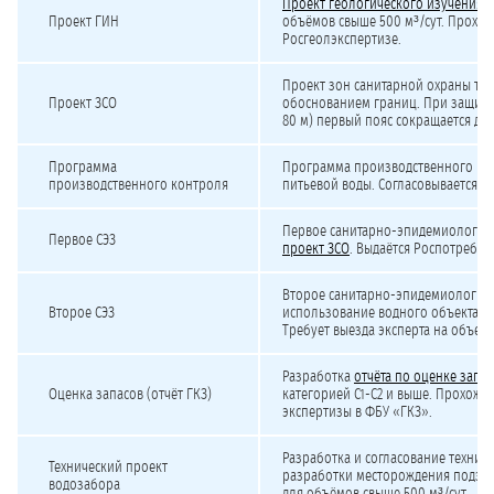
Проект геологического изучения 
Проект ГИН
объёмов свыше 500 м³/сут. Проход
Росгеолэкспертизе.
Проект зон санитарной охраны трё
Проект ЗСО
обоснованием границ. При защищ
80 м) первый пояс сокращается до 
Программа
Программа производственного кон
производственного контроля
питьевой воды. Согласовывается в
Первое санитарно-эпидемиологич
Первое СЭЗ
проект ЗСО
. Выдаётся Роспотребн
Второе санитарно-эпидемиологич
Второе СЭЗ
использование водного объекта дл
Требует выезда эксперта на объект
Разработка
отчёта по оценке запа
Оценка запасов (отчёт ГКЗ)
категорией С1-С2 и выше. Прохожд
экспертизы в ФБУ «ГКЗ».
Разработка и согласование технич
Технический проект
разработки месторождения подзем
водозабора