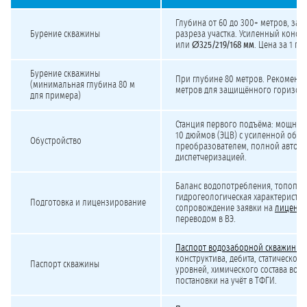
Стоимость бурения скважины на хозяйственно-питьевую воду свыше 500 м³/су
Глубина от 60 до 300+ метров, зав
Бурение скважины
разреза участка. Усиленный конст
или
Ø325/219/168 мм
. Цена за 1 п
Бурение скважины
При глубине 80 метров. Рекоменду
(минимальная глубина 80 м
метров для защищённого горизонт
для примера)
Станция первого подъёма: мощный
10 дюймов (ЭЦВ) с усиленной обвя
Обустройство
преобразователем, полной автома
диспетчеризацией.
Баланс водопотребления, топоплан 
гидрогеологическая характеристик
Подготовка и лицензирование
сопровождение заявки на
лиценз
переводом в ВЭ.
Паспорт водозаборной скважины
с
конструктива, дебита, статическог
Паспорт скважины
уровней, химического состава воды
постановки на учёт в ТФГИ.