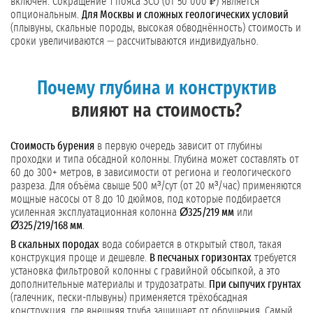
включён. Сокращение 1 пояса ЗСО (от 50 000 ₽) является
опциональным.
Для Москвы и сложных геологических условий
(плывуны, скальные породы, высокая обводнённость) стоимость и
сроки увеличиваются — рассчитываются индивидуально.
Почему глубина и конструктив
влияют на стоимость?
Стоимость бурения
в первую очередь зависит от глубины
проходки и типа обсадной колонны. Глубина может составлять от
60 до 300+ метров, в зависимости от региона и геологического
разреза. Для объёма свыше 500 м³/сут (от 20 м³/час) применяются
мощные насосы от 8 до 10 дюймов, под которые подбирается
усиленная эксплуатационная колонна
Ø325/219 мм
или
Ø325/219/168 мм
.
В скальных породах
вода собирается в открытый ствол, такая
конструкция проще и дешевле.
В песчаных горизонтах
требуется
установка фильтровой колонны с гравийной обсыпкой, а это
дополнительные материалы и трудозатраты.
При сыпучих грунтах
(галечник, пески-плывуны) применяется трёхобсадная
конструкция, где внешняя труба защищает от обрушения. Самый