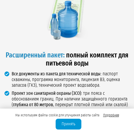
Расширенный пакет:
полный комплект для
питьевой воды
Все документы из пакета для технической воды:
паспорт
скважины, программа мониторинга, лицензия ВЭ, оценка
запасов (ГКЗ), технический проект водозабора.
Проект зон санитарной охраны (ЗСО):
три пояса с
обоснованием границ. При наличии защищённого горизонта
(
глубина от 80 метров
, перекрыт плотной глиной или скалой)
1 пояс можно сократить с 30 до 5–15 метров.
Мы используем файлы cookie для улучшения работы сайта
Подробнее
Два санитарно-эпидемиологических заключения (СЭЗ):
первое
на проект ЗСО, второе на использование водного объекта.
Принять
Выдаются Роспотребнадзором после экспертизы и выезда