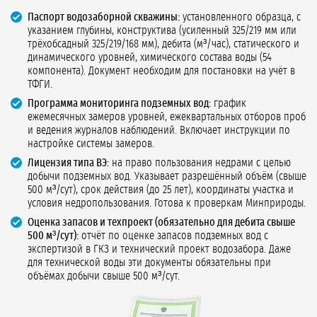
Паспорт водозаборной скважины:
установленного образца, с
указанием глубины, конструктива (усиленный 325/219 мм или
трёхобсадный 325/219/168 мм), дебита (м³/час), статического и
динамического уровней, химического состава воды (54
компонента). Документ необходим для постановки на учёт в
ТФГИ.
Программа мониторинга подземных вод:
график
ежемесячных замеров уровней, ежеквартальных отборов проб
и ведения журналов наблюдений. Включает инструкции по
настройке системы замеров.
Лицензия типа ВЭ:
на право пользования недрами с целью
добычи подземных вод. Указывает разрешённый объём (свыше
500 м³/сут), срок действия (до 25 лет), координаты участка и
условия недропользования. Готова к проверкам Минприроды.
Оценка запасов и техпроект (обязательно для дебита свыше
500 м³/сут):
отчёт по оценке запасов подземных вод с
экспертизой в ГКЗ и технический проект водозабора. Даже
для технической воды эти документы обязательны при
объёмах добычи свыше 500 м³/сут.