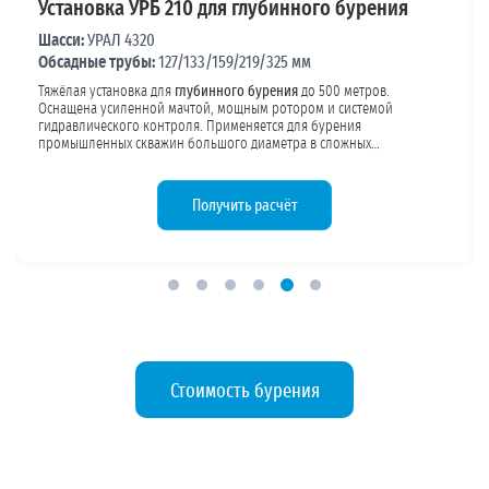
Установка УРБ 210 для глубинного бурения
Шасси:
УРАЛ 4320
Обсадные трубы:
127/133/159/219/325 мм
Тяжёлая установка для
глубинного бурения
до 500 метров.
Оснащена усиленной мачтой, мощным ротором и системой
гидравлического контроля. Применяется для бурения
промышленных скважин большого диаметра в сложных
геологических условиях.
Конструктив 325/219мм
, подходит для
объектов с водопотреблением
свыше 500 м³/сут
.
Получить расчёт
Стоимость бурения