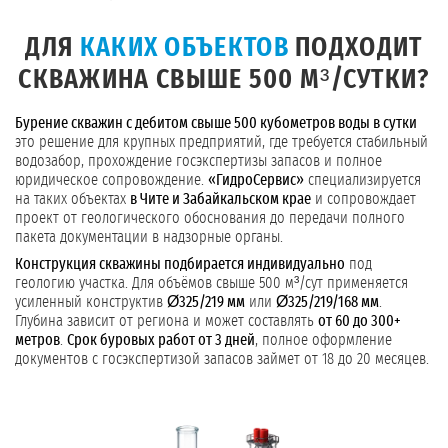
ДЛЯ
КАКИХ ОБЪЕКТОВ
ПОДХОДИТ
СКВАЖИНА СВЫШЕ 500 М³/СУТКИ?
Бурение скважин с дебитом свыше 500 кубометров воды в сутки
это решение для крупных предприятий, где требуется стабильный
водозабор, прохождение госэкспертизы запасов и полное
юридическое сопровождение.
«ГидроСервис»
специализируется
на таких объектах
в Чите и Забайкальском крае
и сопровождает
проект от геологического обоснования до передачи полного
пакета документации в надзорные органы.
Конструкция скважины подбирается индивидуально
под
геологию участка. Для объёмов свыше 500 м³/сут применяется
усиленный конструктив
Ø325/219 мм
или
Ø325/219/168 мм
.
Глубина зависит от региона и может составлять
от 60 до 300+
метров
.
Срок буровых работ от 3 дней
, полное оформление
документов с госэкспертизой запасов займет от 18 до 20 месяцев.