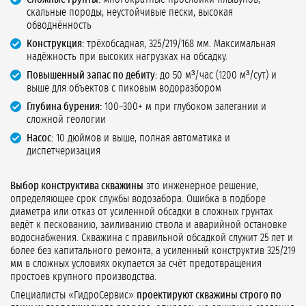
скальные породы, неустойчивые пески, высокая
обводнённость
Конструкция:
трёхобсадная, 325/219/168 мм. Максимальная
надёжность при высоких нагрузках на обсадку.
Повышенный запас по дебиту:
до 50 м³/час (1200 м³/сут) и
выше для объектов с пиковым водоразбором
Глубина бурения:
100–300+ м при глубоком залегании и
сложной геологии
Насос:
10 дюймов и выше, полная автоматика и
диспетчеризация
Выбор конструктива скважины
это инженерное решение,
определяющее срок службы водозабора. Ошибка в подборе
диаметра или отказ от усиленной обсадки в сложных грунтах
ведёт к пескованию, заиливанию ствола и аварийной остановке
водоснабжения. Скважина с правильной обсадкой служит 25 лет и
более без капитального ремонта, а усиленный конструктив 325/219
мм в сложных условиях окупается за счёт предотвращения
простоев крупного производства.
Специалисты «ГидроСервис»
проектируют скважины строго по