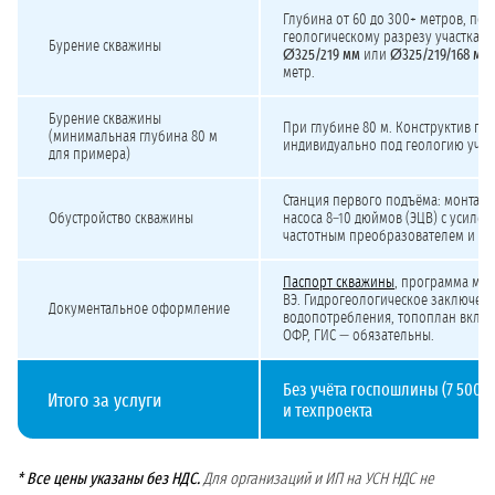
Стоимость бурения скважины на техническую воду свыше 500 м³/сут (минимал
Глубина от 60 до 300+ метров, под
геологическому разрезу участка. 
Бурение скважины
Ø325/219 мм
или
Ø325/219/168 мм
метр.
Бурение скважины
При глубине 80 м. Конструктив по
(минимальная глубина 80 м
индивидуально под геологию участ
для примера)
Станция первого подъёма: монтаж
Обустройство скважины
насоса 8–10 дюймов (ЭЦВ) с усиле
частотным преобразователем и по
Паспорт скважины
, программа мо
ВЭ. Гидрогеологическое заключени
Документальное оформление
водопотребления, топоплан включ
ОФР, ГИС — обязательны.
Без учёта госпошлины (7 500 ₽
Итого за услуги
и техпроекта
* Все цены указаны без НДС.
Для организаций и ИП на УСН НДС не