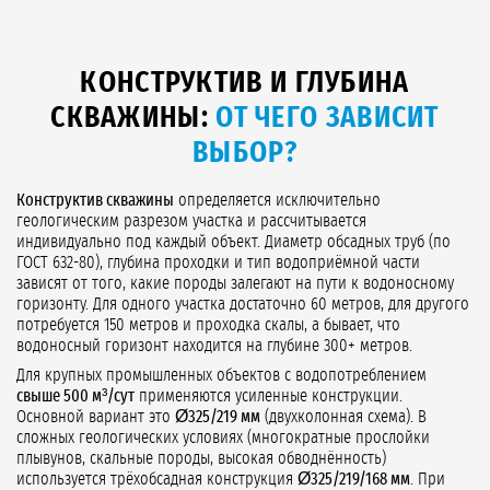
КОНСТРУКТИВ И ГЛУБИНА
СКВАЖИНЫ:
ОТ ЧЕГО ЗАВИСИТ
ВЫБОР?
Конструктив скважины
определяется исключительно
геологическим разрезом участка и рассчитывается
индивидуально под каждый объект. Диаметр обсадных труб (по
ГОСТ 632-80), глубина проходки и тип водоприёмной части
зависят от того, какие породы залегают на пути к водоносному
горизонту. Для одного участка достаточно 60 метров, для другого
потребуется 150 метров и проходка скалы, а бывает, что
водоносный горизонт находится на глубине 300+ метров.
Для крупных промышленных объектов с водопотреблением
свыше 500 м³/сут
применяются усиленные конструкции.
Основной вариант это
Ø325/219 мм
(двухколонная схема). В
сложных геологических условиях (многократные прослойки
плывунов, скальные породы, высокая обводнённость)
используется трёхобсадная конструкция
Ø325/219/168 мм
. При