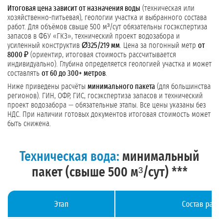
Итоговая цена зависит от назначения воды
(техническая или
хозяйственно-питьевая), геологии участка и выбранного состава
работ. Для объёмов свыше 500 м³/сут обязательны госэкспертиза
запасов в ФБУ «ГКЗ», технический проект водозабора и
усиленный конструктив
Ø325/219 мм
. Цена за погонный метр
от
8000 ₽
(ориентир, итоговая стоимость рассчитывается
индивидуально). Глубина определяется геологией участка и может
составлять
от 60 до 300+ метров
.
Ниже приведены расчёты
минимального пакета
(для большинства
регионов). ГИН, ОФР, ГИС, госэкспертиза запасов и технический
проект водозабора — обязательные этапы. Все цены указаны без
НДС. При наличии готовых документов итоговая стоимость может
быть снижена.
Техническая вода:
минимальный
пакет (свыше 500 м³/сут) ***
Этап
Состав раб