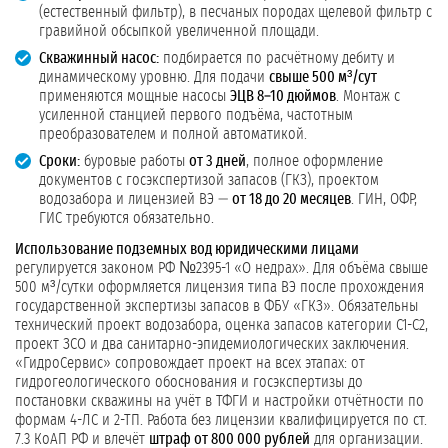
(естественный фильтр), в песчаных породах щелевой фильтр с
гравийной обсыпкой увеличенной площади.
Скважинный насос:
подбирается по расчётному дебиту и
динамическому уровню. Для подачи
свыше 500 м³/сут
применяются мощные насосы
ЭЦВ 8–10 дюймов
. Монтаж с
усиленной станцией первого подъёма, частотным
преобразователем и полной автоматикой.
Сроки:
буровые работы
от 3 дней
, полное оформление
документов с госэкспертизой запасов (ГКЗ), проектом
водозабора и лицензией ВЭ —
от 18 до 20 месяцев
. ГИН, ОФР,
ГИС требуются обязательно.
Использование подземных вод юридическими лицами
регулируется законом РФ №2395-1 «О недрах». Для объёма свыше
500 м³/сутки оформляется лицензия типа ВЭ после прохождения
государственной экспертизы запасов в ФБУ «ГКЗ». Обязательны
технический проект водозабора, оценка запасов категории С1-С2,
проект ЗСО и два санитарно-эпидемиологических заключения.
«ГидроСервис» сопровождает проект на всех этапах: от
гидрогеологического обоснования и госэкспертизы до
постановки скважины на учёт в ТФГИ и настройки отчётности по
формам 4-ЛС и 2-ТП. Работа без лицензии квалифицируется по ст.
7.3 КоАП РФ и влечёт
штраф от 800 000 рублей
для организации.