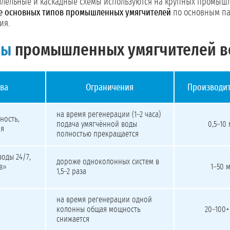
аллельные и каскадные схемы используются на крупных промы
е основных типов промышленных умягчителей
по основным па
ия.
ды
промышленных умягчителей 
ва
Ограничения
Производит
на время регенерации (1–2 часа)
ность,
подача умягчённой воды
0,5–10
ия
полностью прекращается
оды 24/7,
дороже одноколонных систем в
в»
1–50 
1,5–2 раза
на время регенерации одной
колонны общая мощность
20–100+
снижается