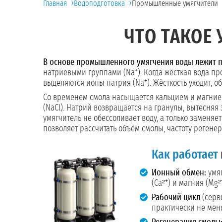
›
›
Главная
Водоподготовка
Промышленные умягчители
ЧТО ТАКОЕ
В основе промышленного умягчения воды лежит п
натриевыми группами (Na⁺). Когда жёсткая вода про
выделяются ионы натрия (Na⁺). Жёсткость уходит, 
Со временем смола насыщается кальцием и магнием
(NaCl). Натрий возвращается на гранулы, вытесняя
умягчитель не обессоливает воду, а только заменяе
позволяет рассчитать объём смолы, частоту регене
Как работает
Ионный обмен:
умяг
(Ca²⁺) и магния (Mg
Рабочий цикл
(серв
практически не мен