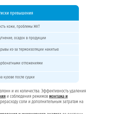
Риски превышения
хость кожи, проблемы ЖКТ
утнение, осадок в продукции
взрывы из-за термоизоляции накипью
арбонатными отложениями
на кузове после сушки
колонн и их количества. Эффективность удаления
ния
и соблюдения режимов
монтажа и
ерерасходу соли и дополнительным затратам на