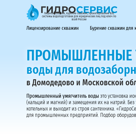
ГидроСервис - лицензирование, бурение скважин, проек
Лицензирование, бурение скважин, проектирование ВЗУ,
системы водоподготовки для юридических лиц под ключ по
всей России
Лицензирование скважин
Бурение скважин для
ПРОМЫШЛЕННЫЕ 
воды для водозабор
в Домодедово и Московской об
Промышленный умягчитель воды
это установка ио
(кальций и магний) и замещения их на натрий. Без
котельных и выходит из строя сантехника. «Гидро
для промышленных предприятий. Подбор оборудов