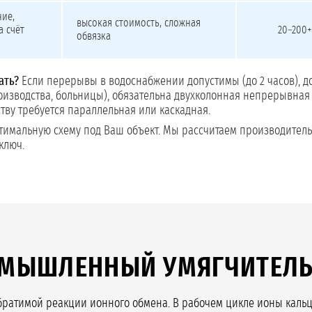
ние,
высокая стоимость, сложная
а счёт
20–200+
обвязка
ать?
Если перерывы в водоснабжении допустимы (до 2 часов), до
оизводства, больницы), обязательна двухколонная непрерывная 
тву требуется параллельная или каскадная.
тимальную схему под Ваш объект. Мы рассчитаем производитель
ключ.
РОМЫШЛЕННЫЙ УМЯГЧИТЕЛ
ратимой реакции ионного обмена. В рабочем цикле ионы кальци