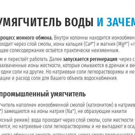
 УМЯГЧИТЕЛЬ ВОДЫ
И ЗАЧЕ
роцесс ионного обмена.
Внутри колонны находится ионообменн
ходит через слой смолы, ионы кальция (Ca²⁺) и магния (Mg²⁺) «
общее солесодержание остаётся практически неизменным.
 и перестаёт работать. Далее
запускается регенерация
: через
 захваченные ионы жесткости, которые смываются в дренаж и ве
т одни соли на другие. Но натриевые соли легкорастворимы и н
рации и расход соли для Вашего объекта водоснабжения.
промышленный умягчитель
читель наполнен ионообменной смолой (катионитом) в натриев
²⁺) замещаются на ионы натрия (Na⁺), не образующие накипи
исный режим): вода проходит через слой смолы, соли жесткост
яется, но натриевые соли легкорастворимы и не выпадают в оса