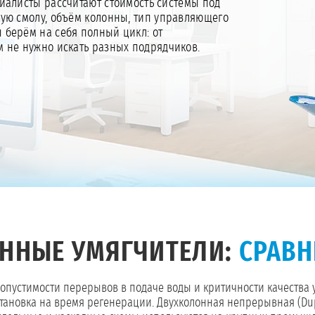
алисты рассчитают стоимость системы под
ную смолу, объём колонны, тип управляющего
Мы берём на себя полный цикл: от
ам не нужно искать разных подрядчиков.
ННЫЕ УМЯГЧИТЕЛИ:
СРАВН
допустимости перерывов в подаче воды и критичности качества 
становка на время регенерации. Двухколонная непрерывная (Dup