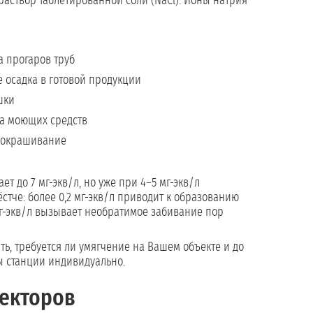
раствор таблетированной соли (NaCl). Ионы натрия
 прогаров труб
е осадка в готовой продукции
шки
да моющих средств
 окрашивание
ет до 7 мг-экв/л, но уже при 4–5 мг-экв/л
стче: более 0,2 мг-экв/л приводит к образованию
г-экв/л вызывает необратимое забивание пор
ть, требуется ли умягчение на Вашем объекте и до
ы станции индивидуально.
секторов