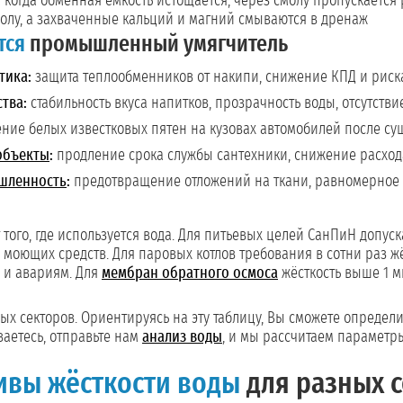
:
когда обменная емкость истощается, через смолу пропускается 
олу, а захваченные кальций и магний смываются в дренаж
тся
промышленный умягчитель
тика:
защита теплообменников от накипи, снижение КПД и риска
тва:
стабильность вкуса напитков, прозрачность воды, отсутстви
ние белых известковых пятен на кузовах автомобилей после су
объекты
:
продление срока службы сантехники, снижение расхо
шленность
:
предотвращение отложений на ткани, равномерное
 того, где используется вода. Для питьевых целей СанПиН допуска
моющих средств. Для паровых котлов требования в сотни раз жё
а и авариям. Для
мембран обратного осмоса
жёсткость выше 1 м
ых секторов. Ориентируясь на эту таблицу, Вы сможете определи
ваетесь, отправьте нам
анализ воды
, и мы рассчитаем параметр
ивы жёсткости воды
для разных 