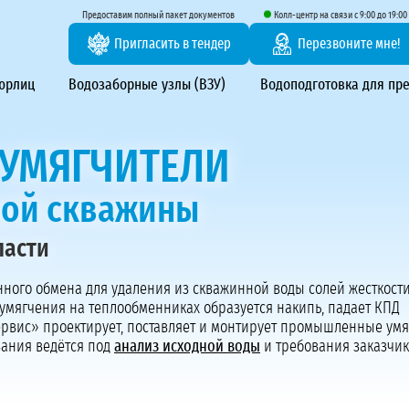
тирование ВЗУ, системы водоподготовки
Предоставим полный пакет документов
Колл-центр на связи с 9:00 до 19:00
Пригласить в тендер
Перезвоните мне!
 юрлиц
Водозаборные узлы (ВЗУ)
Водоподготовка для пр
УМЯГЧИТЕЛИ
ной скважины
ласти
Предоставим полный пакет документов
Пригласить в тендер
нного обмена для удаления из скважинной воды солей жесткост
 умягчения на теплообменниках образуется накипь, падает КПД
Колл-центр на связи с 9:00 до 19:00
Сервис» проектирует, поставляет и монтирует промышленные ум
Перезвоните нам
ания ведётся под
анализ исходной воды
и требования заказчик