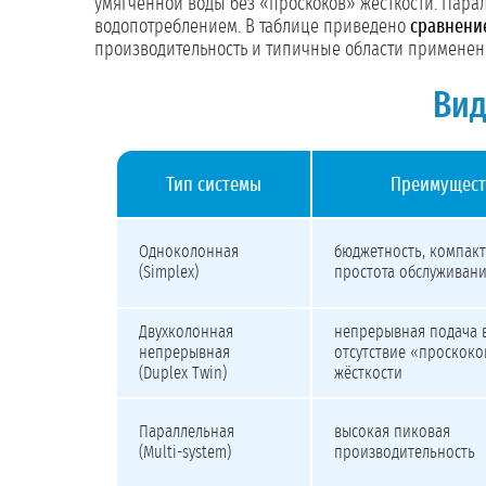
умягчённой воды без «проскоков» жёсткости. Пар
водопотреблением. В таблице приведено
сравнени
производительность и типичные области применен
Ви
Тип системы
Преимущест
Сравнение типов промышленных умягчителей воды
Одноколонная
бюджетность, компакт
(Simplex)
простота обслуживан
Двухколонная
непрерывная подача в
непрерывная
отсутствие «проскоко
(Duplex Twin)
жёсткости
Параллельная
высокая пиковая
(Multi-system)
производительность