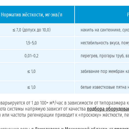
Норматив жёсткости, мг-экв/л
≤ 7,0 (допуск до 10,0)
накипь на сантехнике, су
1,5–5,0
нестабильность вкуса, пом
0,01–0,2
перегрев, прогары труб, 
≤ 1,0
забивание пор мембран к
≤ 1,0
белые известковые пятна 
варьируется от 1 до 100+ м³/час в зависимости от типоразмера 
бота системы напрямую зависит от качества
подбора оборудова
 или частоты регенерации приводит к «проскоку» жёсткости, п