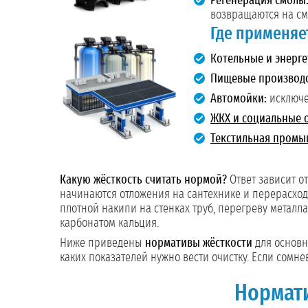
Регенерация смолы
возвращаются на см
Где применяе
Котельные и энерге
Пищевые производс
Автомойки:
исключе
ЖКХ и социальные 
Текстильная промы
Какую жёсткость считать нормой?
Ответ зависит от
начинаются отложения на сантехнике и перерасход 
плотной накипи на стенках труб, перегреву металл
карбонатом кальция.
Ниже приведены
нормативы жёсткости
для основн
каких показателей нужно вести очистку. Если сомне
Нормат