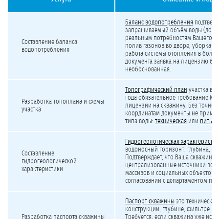
Минимальная стоимость лицензирования подземных вод для УК, ТСЖ и социальн
Баланс водопотребления
подтверж
запрашиваемый объём воды (до 100
реальным потребностям Вашего о
Составление баланса
полив газонов во дворе, уборка 
водопотребления
работа системы отопления в больн
документа заявка на лицензию буд
необоснованная.
Топографический план
участка в си
года обязательное требование М
Разработка топоплана и схемы
лицензии на скважину. Без точной
участка
координатам документы не примут.
типа воды:
техническая
или
питьев
Гидрогеологическая характеристик
водоносный горизонт: глубина, сос
Составление
Подтверждает, что Ваша скважина н
гидрогеологической
централизованные источники вод
характеристики
массивов и социальных объектов. 
согласовании с департаментом при
Паспорт скважины
это технический
конструкции, глубине, фильтре и 
Разработка паспорта скважины
Требуется, если скважина уже испо