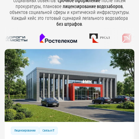
социальных объектов:
срочное оформление
после писем
прокуратуры, плановое
лицензирование водозаборов
,
объектов социальной сферы и критической инфраструктуры.
Каждый кейс это готовый сценарий легального водозабора
без штрафов
.
Связь и IT
Лицензирование
Связь 