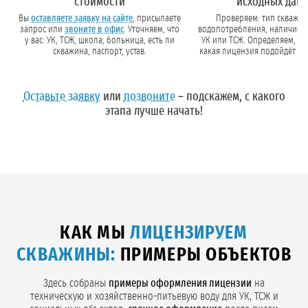
стоимости
исходных дан
Вы
оставляете заявку на сайте
, присылаете
Проверяем: тип скважин
запрос или
звоните в офис
. Уточняем, что
водопотребления, наличие па
у вас: УК, ТСЖ, школа, больница, есть ли
УК или ТСЖ. Определяем, нужна 
скважина, паспорт, устав.
какая лицензия подойдёт (ча
Оставьте заявку
или
позвоните
– подскажем, с какого
этапа лучше начать!
КАК МЫ
ЛИЦЕНЗИРУЕМ
СКВАЖИНЫ:
ПРИМЕРЫ ОБЪЕКТОВ
Здесь собраны
примеры оформления лицензии
на
техническую и хозяйственно-питьевую воду для УК, ТСЖ и