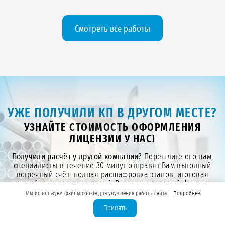
Смотреть все работы
УЖЕ ПОЛУЧИЛИ КП В ДРУГОМ МЕСТЕ?
УЗНАЙТЕ СТОИМОСТЬ ОФОРМЛЕНИЯ
ЛИЦЕНЗИИ У НАС!
Получили расчёт у другой компании?
Перешлите его нам,
специалисты в течение 30 минут отправят Вам выгодный
встречный счёт: полная расшифровка этапов, итоговая
цена без скрытых платежей. Возможен срочный формат,
если намечается проверка.
Мы используем файлы cookie для улучшения работы сайта
Подробнее
Принять
Загрузите файл .pdf, .docx или .xlsx до 10 МБ