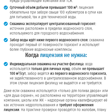
нужды управляющей компании или ТСЖ.
Суточный объём добычи превышает 100 м³:
лицензия
обязательна при заборе свыше 100 кубометров в сутки как
для питьевой, так и для технической воды.
Скважина эксплуатирует централизованный горизонт:
источник расположен в пределах водоносного слоя,
используемого для городского водоснабжения.
Забор воды идёт ниже первого водоносного слоя:
скважина
проходит первый от поверхности горизонт и использует
более глубокие водоносные комплексы.
Когда
лицензия не нужна:
Индивидуальная скважина на участке физлица:
вода
используется
только для личных нужд
, объём
не превышает
100 м³/сут
, забор ведётся
из первого водоносного горизонта
,
не задействованного в централизованном водоснабжении. В
этом случае лицензия физлицу не выдаётся и не требуется.
Даже если скважина используется «только для полива двора» или
«для душа охране», но расположена на территории управляющей
компании, школы или ЖК – надзорные органы квалифицируют её
как источник недропользования и
требуют оформления
лицензии
. На практике проверки проводятся по жалобам, плану