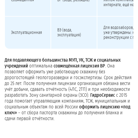
Совмещённая
ВР (вода, разведка)
жилом комплексе, ш
интернате, ещё не 
Для водозаборов, г
ВЭ (вода,
Эксплуатационная
уже утверждены: на
эксплуатация)
реконструкции с по
Для подавляющего большинства МУП, УК, ТСЖ и социальных
учреждений
оптимальна
совмещённая лицензия ВР
. Она
позволяет оформить уже работающую скважину без
дорогостоящей геологоразведки и госэкспертизы. Срок действия
до 25 лет. После получения лицензии организация обязана вести
учёт добычи, сдавать отчётность (4ЛС, 2ТП) и при необходимости
разработать Зону санитарной охраны (ЗСО).
ГидроСервис
с 2015
года помогает управляющим компаниям, ТСЖ, муниципальным и
социальным объектам по всей России
оформить лицензию «под
ключ»
– от сбора паспорта скважины до получения бланка и
сдачи первой отчётности.