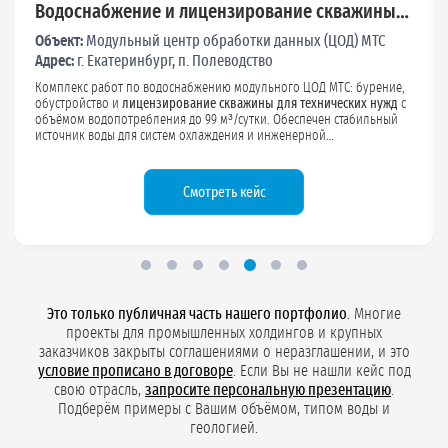
ние и лицензирование скважины
Лицензия для Л
ного ЦОД «МТС»
хозяйственно-б
ный центр обработки данных (ЦОД) МТС
Объект:
Линейно-те
водоснабжение
ринбург, п. Полеводство
Адрес:
Московская об
по водоснабжению модульного ЦОД МТС: бурение,
Оформление
лицензии
лицензирование скважины для технических нужд
с
водоснабжение
для ЛТЦ «Ро
ения до 99 м³/сутки. Обеспечен стабильный
согласовали пакет док
ля систем охлаждения и инженерной
увязали условия лицензии с режимом работы объекта и
овлена лицензия и документация для
требованиями по мони
овых проверок.
инфраструктуры отвеч
проверки.
Смотреть кейс
Это только публичная часть нашего портфолио
. Многие
проекты для промышленных холдингов и крупных
заказчиков закрыты соглашениями о неразглашении, и это
условие прописано в договоре
. Если Вы не нашли кейс под
свою отрасль,
запросите персональную презентацию
.
Подберём примеры с Вашим объёмом, типом воды и
геологией.