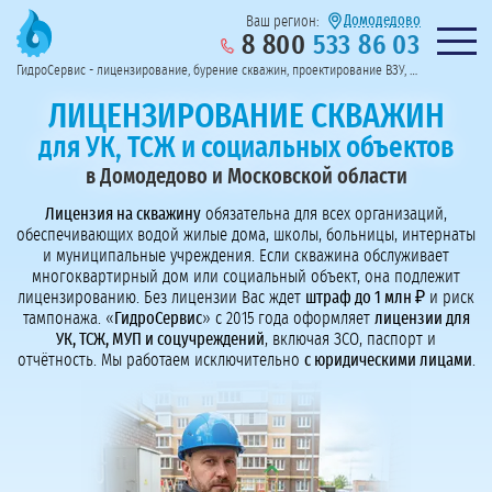
Домодедово
Ваш регион:
8 800
533 86 03
Предоставим полный пакет документов
Колл-центр на связи с 9:00 до 19:00
Нужна консульт
оссии
ГидроСервис - лицензирование, бурение скважин, проектирование ВЗУ, системы водоподготовки
Пригласить в тендер
Перезвоните мне!
ЛИЦЕНЗИРОВАНИЕ СКВАЖИН
для УК, ТСЖ и социальных объектов
в Домодедово и Московской области
Лицензия на скважину
обязательна для всех организаций,
обеспечивающих водой жилые дома, школы, больницы, интернаты
и муниципальные учреждения. Если скважина обслуживает
многоквартирный дом или социальный объект, она подлежит
лицензированию. Без лицензии Вас ждет
штраф до 1 млн ₽
и риск
тампонажа. «
ГидроСервис
» с 2015 года оформляет
лицензии для
УК, ТСЖ, МУП и соцучреждений
, включая ЗСО, паспорт и
отчётность. Мы работаем исключительно
с юридическими лицами
.