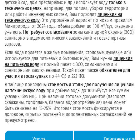
детский сад, дом престарелых и др.) использует воду
только в
технических целях
, например, для полива, уборки территории
или работы инженерных систем, Вам подходит
лицензия на
техническую воду
. Это упрощённый вариант по новым правилам
Минприроды от 2024 года: объём добычи до 100 м³/сут, скважина
уже есть.
Не требует согласования
зоны санитарной охраны (ЗСО),
санитарно-эпидемиологических заключений и госэкспертизы
запасов.
Если вода подаётся в жилые помещения, столовые, душевые или
используется для питьевых и бытовых нужд, Вам нужна
лицензия
на питьевую воду
и полный пакет с ЗСО, химанализами и
санитарными заключениями. Такой пакет также
обязателен для
участия в госзакупках
по 44-ФЗ и 223-ФЗ.
В таблице приведены
стоимость и этапы для получения лицензии
на техническую воду
при добыче воды до 100 м³/сут. Все суммы
указаны без НДС. При наличии готовых документов (паспорта
скважины, топоплана, баланса водопотребления) цена может
быть снижена на 15–25%. Итоговая стоимость фиксируется в
договоре, скрытых платежей и дополнительных согласований не
предусмотрено.
Услуга
Описание и подр