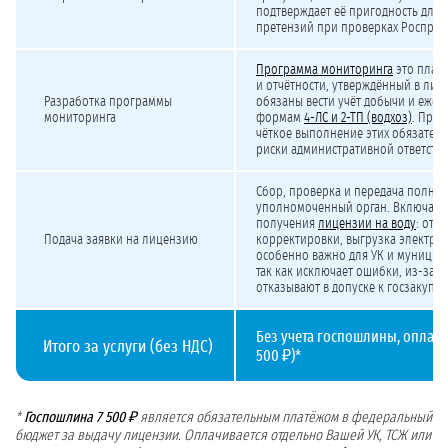
подтверждает её пригодность для 
претензий при проверках Росприр
Программа мониторинга
это план
и отчётности, утверждённый в лиц
Разработка программы
обязаны вести учёт добычи и ежего
мониторинга
формам
4-ЛС и 2-ТП (водхоз)
. Прог
чёткое выполнение этих обязател
риски административной ответстве
Сбор, проверка и передача полног
уполномоченный орган. Включает
получения
лицензии на воду
: отв
Подача заявки на лицензию
корректировки, выгрузка электро
особенно важно для УК и муницип
так как исключает ошибки, из-за к
отказывают в допуске к госзакупка
Без учета госпошлины, оплачи
Итого за услуги (без НДС)
500 ₽)*
*
Госпошлина 7 500 ₽
является обязательным платёжом в федеральный
бюджет за выдачу лицензии. Оплачивается отдельно Вашей УК, ТСЖ или