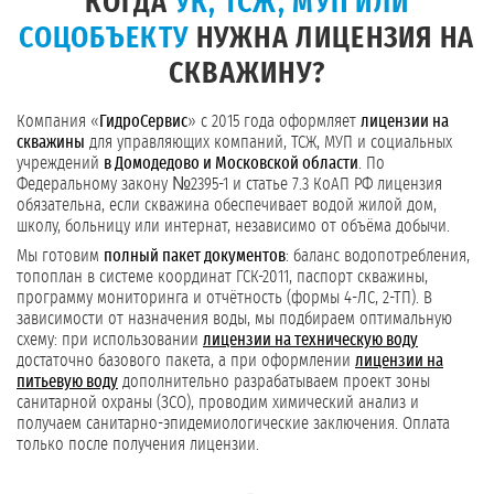
КОГДА
УК, ТСЖ, МУП ИЛИ
СОЦОБЪЕКТУ
НУЖНА ЛИЦЕНЗИЯ НА
СКВАЖИНУ?
Компания «
ГидроСервис
» с 2015 года оформляет
лицензии на
скважины
для управляющих компаний, ТСЖ, МУП и социальных
учреждений
в Домодедово и Московской области
. По
Федеральному закону №2395-1 и статье 7.3 КоАП РФ лицензия
обязательна, если скважина обеспечивает водой жилой дом,
школу, больницу или интернат, независимо от объёма добычи.
Мы готовим
полный пакет документов
: баланс водопотребления,
топоплан в системе координат ГСК-2011, паспорт скважины,
программу мониторинга и отчётность (формы 4-ЛС, 2-ТП). В
зависимости от назначения воды, мы подбираем оптимальную
схему: при использовании
лицензии на техническую воду
достаточно базового пакета, а при оформлении
лицензии на
питьевую воду
дополнительно разрабатываем проект зоны
санитарной охраны (ЗСО), проводим химический анализ и
получаем санитарно-эпидемиологические заключения. Оплата
только после получения лицензии.