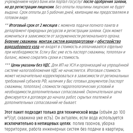
учреждением через банк или портал госуслуг
после одобрения заявки,
но до регистрации лицензии
. Без оплаты пошлины лицензия не будет
выдана. Срок оплаты до 5 рабочих дней, квитанцию мы предоставляем в
готовом виде.
**
Итоговый срок от 2 месяцев
с момента подачи полного пакета в
департамент природных ресурсов и регистрации заявки. Срок может
измениться в зависимости от загруженности регионального органа.
Бурение скважины
,
монтаж систем водоподготовки
и
обустройство
водозаборного узла
не входят в стоимость и оплачиваются отдельно
при необходимости. Если у Вас уже есть паспорт скважины, топоплан и
баланс, можно сократить сроки и стоимость.
***
Цены указаны без НДС
. Для ИП на УСН и организаций на упрощённой
системе налогообложения НДС не начисляется. Итоговая стоимость
может незначительно корректироваться в зависимости от региональных
требований субъекта РФ, наличия у Вас готовых документов (паспорт
скважины, топоплан), сложности гидрогеологических условий и
необходимости дополнительных согласований. Окончательная цена
фиксируется в договоре до начала работ, скрытых платежей и
дополнительных согласований не бывает.
Этот пакет подходит только для технической воды
(объём до 100
м³/сут, скважина уже есть). Он актуален, если вода используется
исключительно в непищевых целях
: полив газонов, уборка
территории, работа инженерных систем без подачи в квартиры,