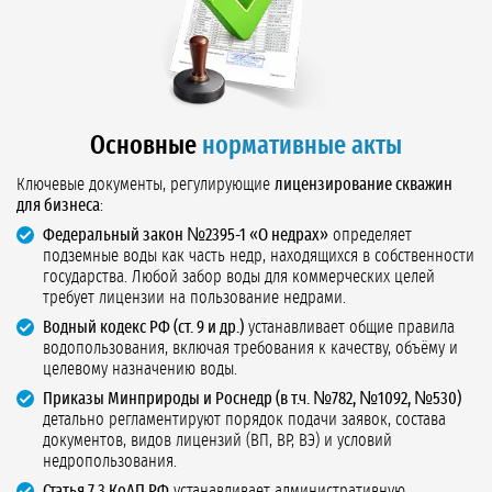
Основные
нормативные акты
Ключевые документы, регулирующие
лицензирование скважин
для бизнеса
:
Федеральный закон №2395-1 «О недрах»
определяет
подземные воды как часть недр, находящихся в собственности
государства. Любой забор воды для коммерческих целей
требует лицензии на пользование недрами.
Водный кодекс РФ (ст. 9 и др.)
устанавливает общие правила
водопользования, включая требования к качеству, объёму и
целевому назначению воды.
Приказы Минприроды и Роснедр (в т.ч. №782, №1092, №530)
детально регламентируют порядок подачи заявок, состава
документов, видов лицензий (ВП, ВР, ВЭ) и условий
недропользования.
Статья 7.3 КоАП РФ
устанавливает административную