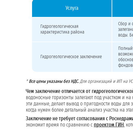
Услуга
Стоимость разработки гидрогеологического заключе
Сбор и 
Гидрогеологическая
залеган
характеристика района
воды. Б
Полный 
возможн
Гидрогеологическое заключение
обоснов
фондовы
*
Все цены указаны без НДС.
Для организаций и ИП на УСН
Чем заключение отличается от гидрогеологическо
водоносные горизонты залегают под участком и на 
эти данные, делает вывод о пригодности воды для 
когда нужен более детальный анализ участка на эт
Заключение не требует согласования с Роснедра
экономит время по сравнению с
проектом ГИН
, ко