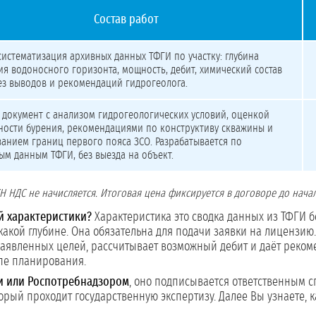
Состав работ
ния
систематизация архивных данных ТФГИ по участку: глубина
ия водоносного горизонта, мощность, дебит, химический состав
ез выводов и рекомендаций гидрогеолога.
документ с анализом гидрогеологических условий, оценкой
ости бурения, рекомендациями по конструктиву скважины и
анием границ первого пояса ЗСО. Разрабатывается по
м данным ТФГИ, без выезда на объект.
 НДС не начисляется. Итоговая цена фиксируется в договоре до начал
й характеристики?
Характеристика это сводка данных из ТФГИ бе
какой глубине. Она обязательна для подачи заявки на лицензию
заявленных целей, рассчитывает возможный дебит и даёт рекоме
апе планирования.
ми или Роспотребнадзором
, оно подписывается ответственным 
торый проходит государственную экспертизу. Далее Вы узнаете,