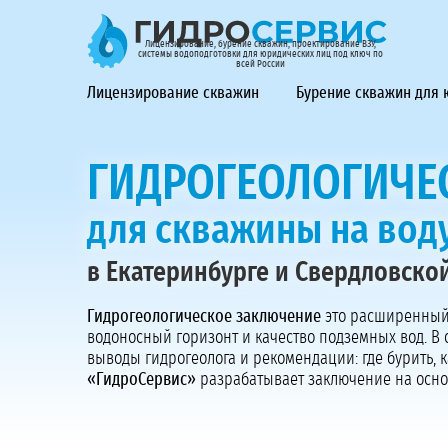
ГидроСервис - лицензирование, бурение скважин, проек
Лицензирование, бурение скважин, проектирование ВЗУ,
системы водоподготовки для юридических лиц под ключ по
всей России
Лицензирование скважин
Бурение скважин для
ГИДРОГЕОЛОГИЧЕ
для скважины на вод
в Екатеринбурге и Свердловско
Гидрогеологическое заключение
это расширенный 
водоносный горизонт и качество подземных вод. В 
выводы гидрогеолога и рекомендации: где бурить, 
«ГидроСервис»
разрабатывает заключение на осно