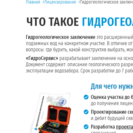
›
›
Главная
Лицензирование
Гидрогеологическое заклю
ЧТО ТАКОЕ
ГИДРОГЕО
Гидрогеологическое заключение
это расширенный 
подземных вод на конкретном участке. В отличие о
вопросы: где бурить, какой конструктив выбрать, м
«ГидроСервис»
разрабатывает заключение на осно
Документ содержит: описание геологического разре
эксплуатации водозабора. Срок разработки до 7 ра
Для чего нуж
Оценка участка до 
до получения лице
Проектирование ск
и дебит будущей ск
Разработка
проекта