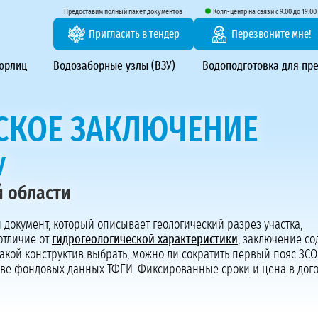
тирование ВЗУ, системы водоподготовки
Предоставим полный пакет документов
Колл-центр на связи с 9:00 до 19:00
Пригласить в тендер
Перезвоните мне!
 юрлиц
Водозаборные узлы (ВЗУ)
Водоподготовка для пр
СКОЕ ЗАКЛЮЧЕНИЕ
у
й области
Предоставим полный пакет документов
Пригласить в тендер
документ, который описывает геологический разрез участка,
отличие от
гидрогеологической характеристики
, заключение с
Колл-центр на связи с 9:00 до 19:00
какой конструктив выбрать, можно ли сократить первый пояс ЗСО
Перезвоните нам
ве фондовых данных ТФГИ. Фиксированные сроки и цена в дого