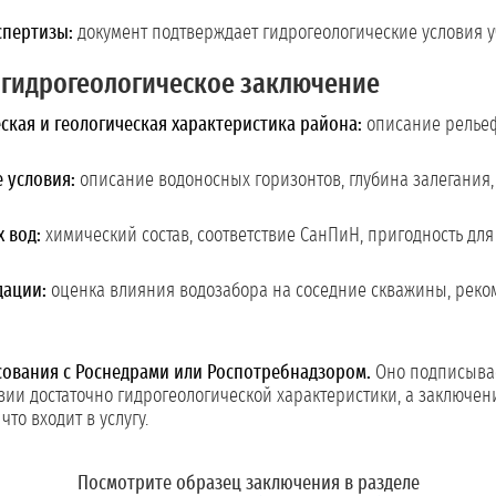
спертизы:
документ подтверждает гидрогеологические условия у
гидрогеологическое заключение
кая и геологическая характеристика района:
описание рельеф
 условия:
описание водоносных горизонтов, глубина залегания,
 вод:
химический состав, соответствие СанПиН, пригодность для
дации:
оценка влияния водозабора на соседние скважины, реко
сования с Роснедрами или Роспотребнадзором.
Оно подписывае
зии достаточно гидрогеологической характеристики, а заключен
то входит в услугу.
Посмотрите образец заключения в разделе