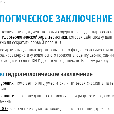
чение
ЛОГИЧЕСКОЕ ЗАКЛЮЧЕНИЕ
технический документ, который содержит выводы гидрогеолога
т
гидрогеологической характеристики
, которая даёт сводку дан
ожно ли сократить первый пояс ЗСО.
ве архивных данных территориального фонда геологической инф
за, характеристику водоносного горизонта, оценку дебита, хим
бочих дней, если в ТФГИ достаточно данных по Вашему району.
но
гидрогеологическое заключение
бурения:
помогает понять, уместится ли питьевая скважина на г
нзии
важины:
на основе данных о геологическом разрезе и водоносно
важины
 ЗСО
:
заключение служит основой для расчёта границ трёх пояс