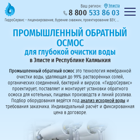
Элиста
Ваш регион:
8 800
533 86 03
Предоставим полный пакет документов
Колл-центр на связи с 9:00 до 19:00
Нужна консульт
оссии
ГидроСервис - лицензирование, бурение скважин, проектирование ВЗУ, системы водоподготовки
Пригласить в тендер
Перезвоните мне!
ПРОМЫШЛЕННЫЙ ОБРАТНЫЙ
ОСМОС
для глубокой очистки воды
в Элисте и Республике Калмыкия
Промышленный обратный осмос
это технология мембранной
очистки воды, удаляющая до 99% растворённых солей,
органических соединений, бактерий и вирусов. «ГидроСервис»
проектирует, поставляет и монтирует установки обратного
осмоса для котельных, пищевых производств и линий розлива.
Подбор оборудования ведётся под
анализ исходной воды
и
требования заказчика. Индивидуальный расчёт и фиксированная
цена в договоре.