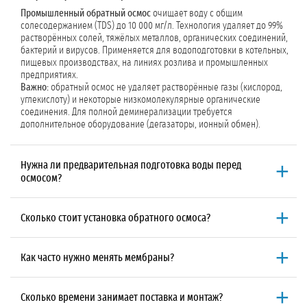
Промышленный обратный осмос
очищает воду с общим
солесодержанием (TDS) до 10 000 мг/л. Технология удаляет до 99%
растворённых солей, тяжёлых металлов, органических соединений,
бактерий и вирусов. Применяется для водоподготовки в котельных,
пищевых производствах, на линиях розлива и промышленных
предприятиях.
Важно:
обратный осмос не удаляет растворённые газы (кислород,
углекислоту) и некоторые низкомолекулярные органические
соединения. Для полной деминерализации требуется
дополнительное оборудование (дегазаторы, ионный обмен).
Нужна ли предварительная подготовка воды перед
осмосом?
Да, предварительная подготовка обязательна.
Без неё мембраны
быстро засоряются, теряют производительность и выходят из строя.
Сколько стоит установка обратного осмоса?
Основные этапы подготовки:
«ГидроСервис» не рассчитывает стоимость установки обратного
механическая фильтрация
(удаление взвешенных частиц);
осмоса как отдельную услугу.
Мы включаем её в комплексный
обезжелезивание и деманганация
(удаление железа и
Как часто нужно менять мембраны?
договор на водоснабжение предприятия
, который может включать
марганца);
бурение скважины
,
лицензирование
,
строительство ВЗУ
и монтаж
Средний срок службы мембран от 3 до 7 лет
в зависимости от
сорбция
(угольные фильтры для удаления хлора и органики);
водоподготовки. Окончательная цена фиксируется в договоре
качества исходной воды и соблюдения регламента
умягчение
(ионный обмен или дозирование антискалантов);
Сколько времени занимает поставка и монтаж?
после
анализа исходной воды
, расчёта производительности и
предварительной подготовки. Признаки необходимости замены: