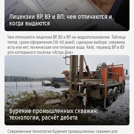
Лицензии ВР, ВЭ и ВП: чем отличаются и
когда выдаются
Чем отличаются лицензии ВР, ВЭ и ВП на недропользование. Таблица
типов, сроки оформления (30–60 дней), сценарии выбора: скважина
есть или нет, техническая или питьевая вода. Кейс: перевод ВП в ВЭ
для коттеджного посёлка «Истра Дом».
Бурение промышленных скважин:
технологии, расчёт дебета
Современные технологии бурения промышленных скважин для