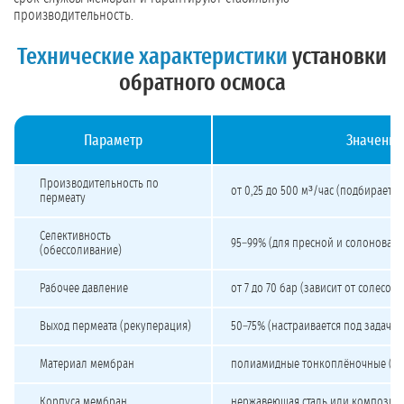
производительность.
Технические характеристики
установки
обратного осмоса
Параметр
Значение
Технические характеристики промышленного обратного осмоса
Производительность по
от 0,25 до 500 м³/час (подбирается
пермеату
Селективность
95–99% (для пресной и солоновато
(обессоливание)
Рабочее давление
от 7 до 70 бар (зависит от солесод
Выход пермеата (рекуперация)
50–75% (настраивается под задачу)
Материал мембран
полиамидные тонкоплёночные (TF
Корпуса мембран
нержавеющая сталь или композит