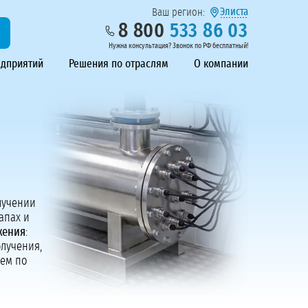
Элиста
Ваш регион:
8 800
533 86 03
Нужна консультация? Звонок по РФ бесплатный!
едприятий
Решения по отраслям
О компании
лучении
апах и
жения
:
блучения,
аем по