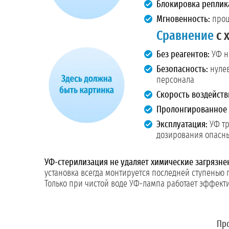
Блокировка реплик
Мгновенность:
проц
Сравнение
с 
Без реагентов:
УФ не
Безопасность:
нулев
персонала
Скорость воздейств
Пролонгированное 
Эксплуатация:
УФ тр
дозирования опасны
УФ-стерилизация не удаляет химические загрязне
установка всегда монтируется последней ступенью
Только при чистой воде УФ-лампа работает эффекти
Про