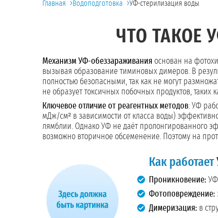
›
›
Главная
Водоподготовка
УФ-стерилизация воды
ЧТО ТАКОЕ 
Механизм УФ-обеззараживания
основан на фотохи
вызывая образование тиминовых димеров. В резуль
полностью безопасными, так как не могут размножат
не образует токсичных побочных продуктов, таких 
Ключевое отличие от реагентных методов
: УФ раб
мДж/см² в зависимости от класса воды) эффективн
лямблии. Однако УФ не даёт пролонгированного эф
возможно вторичное обсеменение. Поэтому на про
Как работает
Проникновение:
УФ-
Фотоповреждение:
Димеризация:
в стр