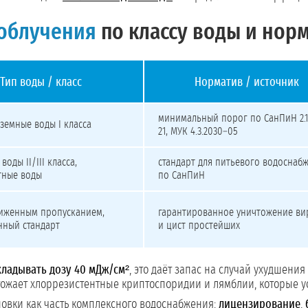
 облучения
по классу воды и нор
Тип воды / класс
Норматив / источник
тиву и применению
минимальный порог по СанПиН 2.1
земные воды I класса
21, МУК 4.3.2030–05
оды II/III класса,
стандарт для питьевого водоснаб
тные воды
по СанПиН
ниженным пропусканием,
гарантированное уничтожение ви
ный стандарт
и цист простейших
ладывать дозу 40 мДж/см²
, это даёт запас на случай ухудшени
чтожает хлоррезистентные криптоспоридии и лямблии, которые 
овки как часть комплексного водоснабжения:
лицензирование
,