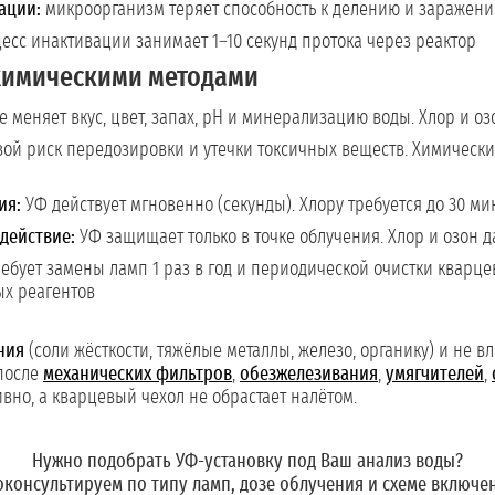
ации:
микроорганизм теряет способность к делению и заражени
есс инактивации занимает 1–10 секунд протока через реактор
химическими методами
 меняет вкус, цвет, запах, pH и минерализацию воды. Хлор и о
ой риск передозировки и утечки токсичных веществ. Химически
ия:
УФ действует мгновенно (секунды). Хлору требуется до 30 мин
действие:
УФ защищает только в точке облучения. Хлор и озон д
ебует замены ламп 1 раз в год и периодической очистки кварцев
х реагентов
ния
(соли жёсткости, тяжёлые металлы, железо, органику) и не 
 после
механических фильтров
,
обезжелезивания
,
умягчителей
,
вно, а кварцевый чехол не обрастает налётом.
Нужно подобрать УФ-установку под Ваш анализ воды?
консультируем по типу ламп, дозе облучения и схеме включе