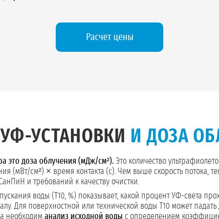
Расчет цены
 УФ-УСТАНОВКИ
И ДОЗА О
 это доза облучения (мДж/см²).
Это количество ультрафиолето
ия (мВт/см²) × время контакта (с). Чем выше скорость потока, 
СанПиН и требований к качеству очистки.
скания воды (T10, %) показывает, какой процент УФ-света прох
налу. Для поверхностной или технической воды T10 может падать
ора необходим
анализ исходной воды
с определением коэффицие