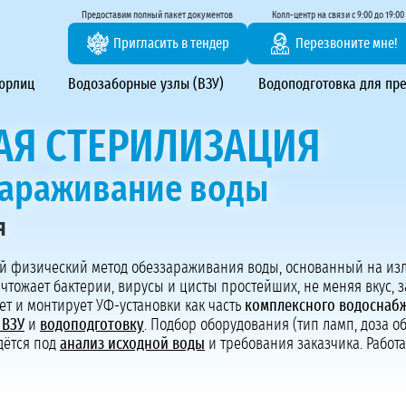
тирование ВЗУ, системы водоподготовки
Предоставим полный пакет документов
Колл-центр на связи с 9:00 до 19:00
Пригласить в тендер
Перезвоните мне!
 юрлиц
Водозаборные узлы (ВЗУ)
Водоподготовка для пр
АЯ СТЕРИЛИЗАЦИЯ
араживание воды
я
Предоставим полный пакет документов
й физический метод обеззараживания воды, основанный на из
Пригласить в тендер
чтожает бактерии, вирусы и цисты простейших, не меняя вкус, з
т и монтирует УФ-установки как часть
комплексного водоснаб
Колл-центр на связи с 9:00 до 19:00
 ВЗУ
и
водоподготовку
. Подбор оборудования (тип ламп, доза о
Перезвоните нам
дётся под
анализ исходной воды
и требования заказчика. Работ