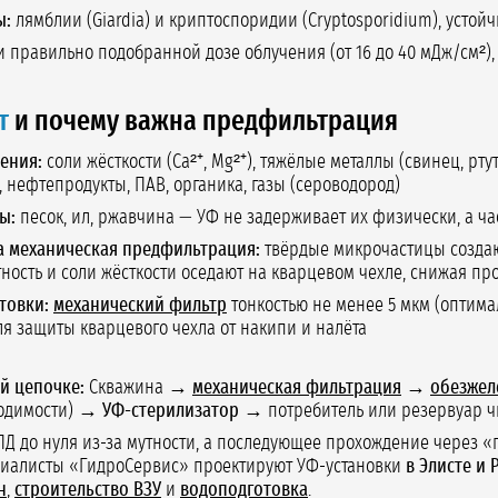
ы:
лямблии (Giardia) и криптоспоридии (Cryptosporidium), устой
 правильно подобранной дозе облучения (от 16 до 40 мДж/см²),
т
и почему важна предфильтрация
ения:
соли жёсткости (Ca²⁺, Mg²⁺), тяжёлые металлы (свинец, рт
 нефтепродукты, ПАВ, органика, газы (сероводород)
ы:
песок, ил, ржавчина — УФ не задерживает их физически, а ч
а механическая предфильтрация:
твёрдые микрочастицы создают
ность и соли жёсткости оседают на кварцевом чехле, снижая пр
товки:
механический фильтр
тонкостью не менее 5 мкм (оптима
я защиты кварцевого чехла от накипи и налёта
й цепочке:
Скважина →
механическая фильтрация
→
обезжел
одимости) →
УФ-стерилизатор
→ потребитель или резервуар чи
Д до нуля из-за мутности, а последующее прохождение через «г
циалисты «ГидроСервис» проектируют УФ-установки
в Элисте и
н
,
строительство ВЗУ
и
водоподготовка
.