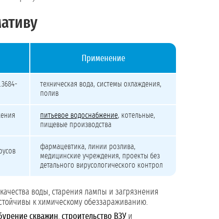
мативу
Применение
.3684-
техническая вода, системы охлаждения,
полив
жения
питьевое водоснабжение
, котельные,
пищевые производства
фармацевтика, линии розлива,
русов
медицинские учреждения, проекты без
детального вирусологического контроля
я качества воды, старения лампы и загрязнения
устойчивы к химическому обеззараживанию.
бурение скважин
,
строительство ВЗУ
и