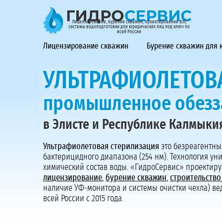
ГидроСервис - лицензирование, бурение скважин, проек
Лицензирование, бурение скважин, проектирование ВЗУ,
системы водоподготовки для юридических лиц под ключ по
всей России
Лицензирование скважин
Бурение скважин для
УЛЬТРАФИОЛЕТОВ
промышленное обезз
в Элисте и Республике Калмыки
Ультрафиолетовая стерилизация
это безреагентны
бактерицидного диапазона (254 нм). Технология уни
химический состав воды. «ГидроСервис» проектируе
лицензирование
,
бурение скважин
,
строительство
наличие УФ-монитора и системы очистки чехла) ве
всей России с 2015 года.