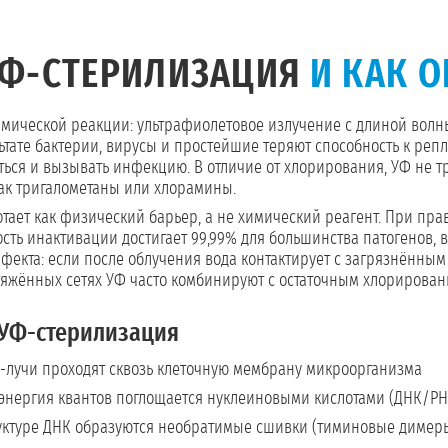
УФ-СТЕРИЛИЗАЦИЯ
И КАК О
мической реакции: ультрафиолетовое излучение с длиной волн
тате бактерии, вирусы и простейшие теряют способность к репл
ься и вызывать инфекцию. В отличие от хлорирования, УФ не тре
как тригалометаны или хлорамины.
отает как физический барьер, а не химический реагент. При пра
ость инактивации достигает 99,99% для большинства патогенов,
фекта: если после облучения вода контактирует с загрязнённы
тяжённых сетях УФ часто комбинируют с остаточным хлорирова
УФ-стерилизация
лучи проходят сквозь клеточную мембрану микроорганизма
энергия квантов поглощается нуклеиновыми кислотами (ДНК/РН
уктуре ДНК образуются необратимые сшивки (тиминовые димер