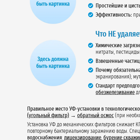
Простейшие и цист
Эффективность:
при
Что НЕ удаляе
Химические загрязн
нитраты, пестициды,
Взвешенные частиц
Почему обязательн
экранирования); мут
Стандарт предподго
обезжелезивание
дл
Правильное место УФ-установки в технологическо
(угольный фильтр)
→
обратный осмос
(при необх
Установка УФ до механических фильтров снижает КП
повторному бактериальному заражению воды. Спе
водоснабжения
:
лицензирование
,
бурение скважи