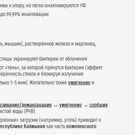
чивы к хлору, но легко инактивируются УФ
 до 99,99% инактивации
уть, мышьяк), растворённое железо и марганец,
астицы экранируют бактерии от облучения
 «тень», за которой прячутся бактерии (эффект
озрачность стекла и блокируя излучение
льно 1–5 мкм). Желательно также
умягчение
и
езивание/деманганация
→
умягчение
→
сорбция
стой воды (РЧВ).
рязные» загрузки (например, уголь) приводит к
 Республике Калмыкия
как часть
комплексного