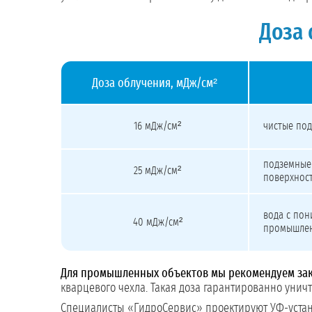
Доза
Доза облучения, мДж/см²
Доза облучения УФ-стерилизатора по типу воды, норма
16 мДж/см²
чистые под
подземные в
25 мДж/см²
поверхнос
вода с по
40 мДж/см²
промышлен
Для промышленных объектов мы рекомендуем зак
кварцевого чехла. Такая доза гарантированно уни
Специалисты «ГидроСервис» проектируют УФ-устан