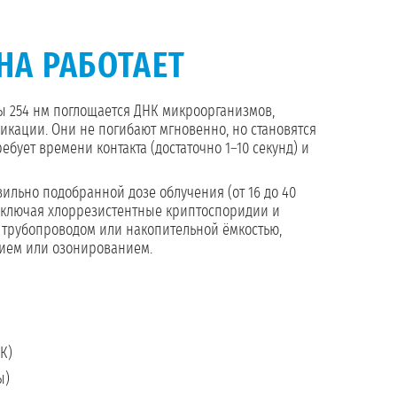
НА РАБОТАЕТ
ы 254 нм поглощается ДНК микроорганизмов,
икации. Они не погибают мгновенно, но становятся
бует времени контакта (достаточно 1–10 секунд) и
вильно подобранной дозе облучения (от 16 до 40
 включая хлоррезистентные криптоспоридии и
м трубопроводом или накопительной ёмкостью,
нием или озонированием.
К)
ы)