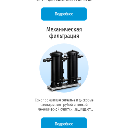
удаленных объектов, вахтовых
поселков и производств без
капитальных зданий.
Подробнее
Механическая
фильтрация
Самопромывные сетчатые и дисковые
фильтры для грубой и тонкой
механической очистки. Защищают
насосы, форсунки и чувствительное
оборудование от абразивного износа
и засоров.
Подробнее