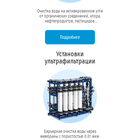
Очистка воды на активированном угле
от органических соединений, хлора,
нефтепродуктов, пестицидов.
Устраняет посторонние привкусы и
запахи, защищает мембраны осмоса
от окисления.
Подробнее
Установки
ультрафильтрации
Барьерная очистка воды через
мембраны с пористостью 0,01 мкм.