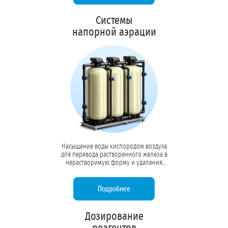
Системы
напорной аэрации
Насыщение воды кислородом воздуха
для перевода растворенного железа в
нерастворимую форму и удаления
летучих газов (сероводород, радон).
Первый этап комплексной очистки
скважинной воды.
Подробнее
Дозирование