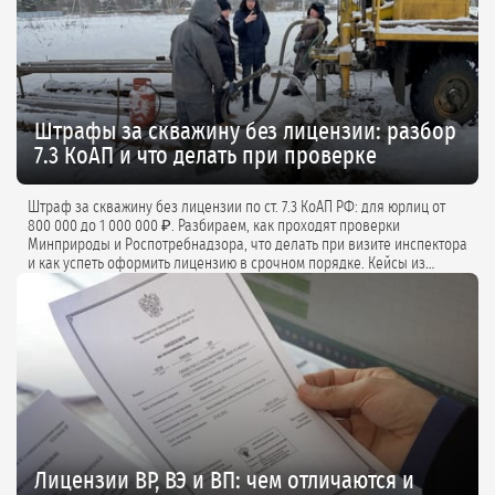
Штрафы за скважину без лицензии: разбор
7.3 КоАП и что делать при проверке
Штраф за скважину без лицензии по ст. 7.3 КоАП РФ: для юрлиц от
800 000 до 1 000 000 ₽. Разбираем, как проходят проверки
Минприроды и Роспотребнадзора, что делать при визите инспектора
и как успеть оформить лицензию в срочном порядке. Кейсы из
практики и советы экспертов.
Лицензии ВР, ВЭ и ВП: чем отличаются и