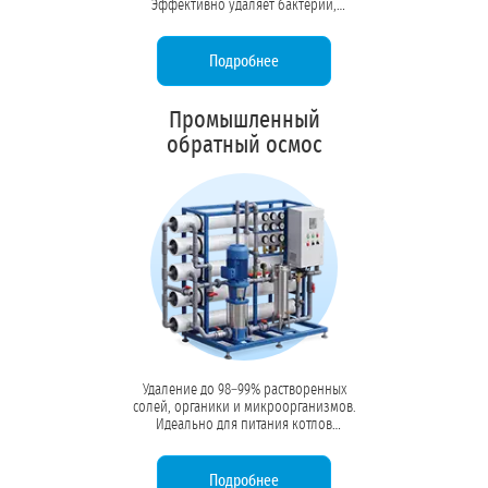
Эффективно удаляет бактерии,
вирусы, коллоидные частицы и
высокомолекулярную органику без
изменения минерального состава.
Подробнее
Промышленный
обратный осмос
Удаление до 98–99% растворенных
солей, органики и микроорганизмов.
Идеально для питания котлов
высокого давления, линий розлива
напитков и технологических
процессов, требующих воды высокой
Подробнее