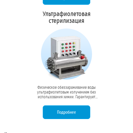
чистоты.
Ультрафиолетовая
стерилизация
Физическое обеззараживание воды
ультрафиолетовым излучением без
использования химии. Гарантирует
99,9% стерильность, исключая
образование токсичных побочных
продуктов дезинфекции.
Подробнее