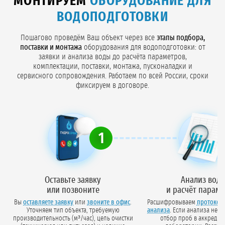
МОНТИРУЕМ
ОБОРУДОВАНИЕ ДЛЯ
ВОДОПОДГОТОВКИ
Пошагово проведём Ваш объект через все
этапы подбора,
поставки и монтажа
оборудования для водоподготовки: от
заявки и анализа воды до расчёта параметров,
комплектации, поставки, монтажа, пусконаладки и
сервисного сопровождения. Работаем по всей России, сроки
фиксируем в договоре.
1
Оставьте заявку
Анализ вод
или позвоните
и расчёт парам
Вы
оставляете заявку
или
звоните в офис
.
Расшифровываем
протокол
Уточняем тип объекта, требуемую
анализа
. Если анализа нет — организуем
производительность (м³/час), цель очистки
отбор проб в аккредит