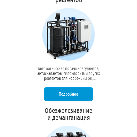
реагентов
Автоматическая подача коагулянтов,
антискалантов, гипохлорита и других
реагентов для коррекции pH,
предотвращения накипи и
обеззараживания. Точный контроль
дозировки насосами-дозаторами.
Подробнее
Обезжелезивание
и деманганация