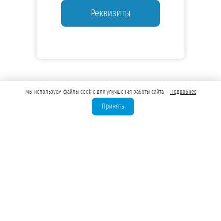
Реквизиты
Мы используем файлы cookie для улучшения работы сайта
Подробнее
Принять
Лицензирование скважин
Бурение скважин для юрлиц
Водозаборные узлы (ВЗУ)
Водоподготовка для предприятий
Оценка запасов подземных вод
Лицензия на техническую воду