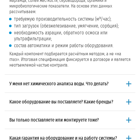
марганца, солей жесткости, сероводорода, органики и
микробиологические показатели. На основе этих данных
рассчитываем:
требуемую производительность системы (м³/час);
тип загрузок (обезжелезивание, умягчение, сорбция);
необходимость аэрации, обратного осмоса или
ультрафильтрации;
состав автоматики и режим работы оборудования.
Каждый компонент подбирается расчётным методом, а не «на
глаз». Итоговая спецификация фиксируется в договоре и является
неотъемлемой частью контракта.
У меня нет химического анализа воды. Что делать?
Мы организуем отбор проб и исследование воды в
аккредитованной лаборатории.
Для этого:
Какое оборудование вы поставляете? Какие бренды?
выезжает специалист либо мы отправляем набор для
Мы поставляем оборудование только проверенных
самостоятельного отбора проб с инструкцией;
производителей для промышленной водоподготовки:
пробы доставляются в лабораторию для расширенного
Вы только поставляете или монтируете тоже?
Клапаны управления:
Runxin, Clack, Autotrol;
химического анализа (до 54 показателей);
Мы работаем по единому
договору подряда
: подбор, поставка,
Мембраны для обратного осмоса и ультрафильтрации:
Dow,
по готовности протокола наши технологи расшифровывают
монтаж и пусконаладка.
Такой подход исключает расхождения
Hydranautics;
результаты и подбирают оборудование.
Какая гарантия на оборудование и на работу системы?
между проектом и реализацией. Вы получаете работающую систему