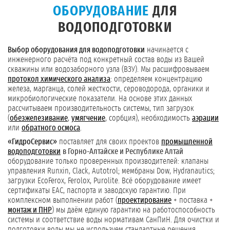
ОБОРУДОВАНИЕ
ДЛЯ
ВОДОПОДГОТОВКИ
Выбор оборудования для водоподготовки
начинается с
инженерного расчёта под конкретный состав воды из Вашей
скважины или водозаборного узла (ВЗУ). Мы расшифровываем
протокол химического анализа
: определяем концентрацию
железа, марганца, солей жесткости, сероводорода, органики и
микробиологические показатели. На основе этих данных
рассчитываем производительность системы, тип загрузок
(
обезжелезивание
,
умягчение
, сорбция), необходимость
аэрации
или
обратного осмоса
.
«ГидроСервис»
поставляет для своих проектов
промышленной
водоподготовки
в Горно-Алтайске и Республике Алтай
оборудование только проверенных производителей: клапаны
управления Runxin, Clack, Autotrol; мембраны Dow, Hydranautics;
загрузки EcoFerox, Ferolox, Purolite. Всё оборудование имеет
сертификаты ЕАС, паспорта и заводскую гарантию. При
комплексном выполнении работ (
проектирование
+ поставка +
монтаж и ПНР
) мы даём единую гарантию на работоспособность
системы и соответствие воды нормативам СанПиН. Для очистки и
подготовки воды мы не используем стандартные решения.