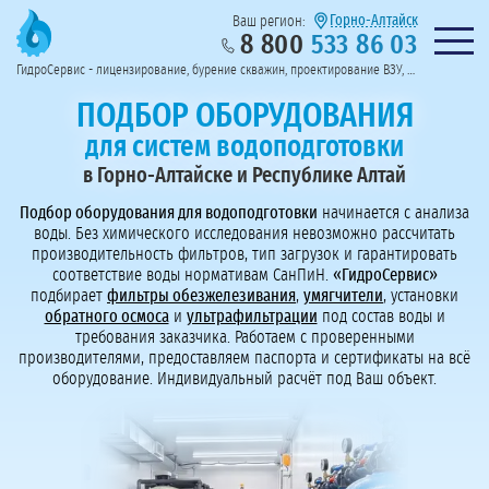
Горно-Алтайск
Ваш регион:
8 800
533 86 03
Предоставим полный пакет документов
Колл-центр на связи с 9:00 до 19:00
Нужна консульт
оссии
ГидроСервис - лицензирование, бурение скважин, проектирование ВЗУ, системы водоподготовки
Пригласить в тендер
Перезвоните мне!
ПОДБОР ОБОРУДОВАНИЯ
для систем водоподготовки
в Горно-Алтайске и Республике Алтай
Подбор оборудования для водоподготовки
начинается с анализа
воды. Без химического исследования невозможно рассчитать
производительность фильтров, тип загрузок и гарантировать
соответствие воды нормативам СанПиН.
«ГидроСервис»
подбирает
фильтры обезжелезивания
,
умягчители
, установки
обратного осмоса
и
ультрафильтрации
под состав воды и
требования заказчика. Работаем с проверенными
производителями, предоставляем паспорта и сертификаты на всё
оборудование. Индивидуальный расчёт под Ваш объект.