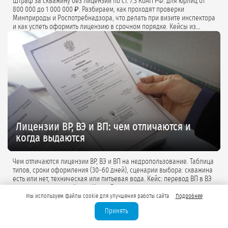
Штраф за скважину без лицензии по ст. 7.3 КоАП РФ: для юрлиц от
800 000 до 1 000 000 ₽. Разбираем, как проходят проверки
Минприроды и Роспотребнадзора, что делать при визите инспектора
и как успеть оформить лицензию в срочном порядке. Кейсы из
практики и советы экспертов.
Лицензии ВР, ВЭ и ВП: чем отличаются и
когда выдаются
Чем отличаются лицензии ВР, ВЭ и ВП на недропользование. Таблица
типов, сроки оформления (30–60 дней), сценарии выбора: скважина
есть или нет, техническая или питьевая вода. Кейс: перевод ВП в ВЭ
для коттеджного посёлка «Истра Дом».
Мы используем файлы cookie для улучшения работы сайта
Подробнее
Принять