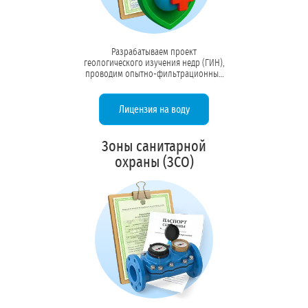
Разрабатываем проект
геологического изучения недр (ГИН),
проводим опытно-фильтрационные
работы (ОФР), оформляем паспорт
скважины и получаем лицензию на
добычу подземных вод. Обеспечиваем
Лицензия на воду
юридическую основу для
строительства ВЗУ.
Зоны санитарной
охраны (ЗСО)