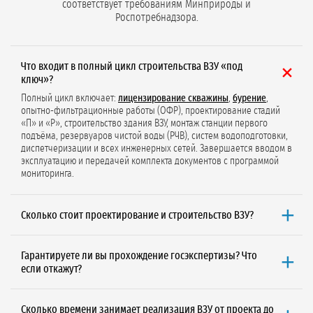
соответствует требованиям Минприроды и
Роспотребнадзора.
Что входит в полный цикл строительства ВЗУ «под
ключ»?
Полный цикл включает:
лицензирование скважины
,
бурение
,
опытно-фильтрационные работы (ОФР), проектирование стадий
«П» и «Р», строительство здания ВЗУ, монтаж станции первого
подъёма, резервуаров чистой воды (РЧВ), систем водоподготовки,
диспетчеризации и всех инженерных сетей. Завершается вводом в
эксплуатацию и передачей комплекта документов с программой
мониторинга.
Сколько стоит проектирование и строительство ВЗУ?
Минимальная стоимость от 450 000 ₽
при объёме водопотребления
до 100 м³/сут. Итоговая цена зависит от типа воды (техническая/
Гарантируете ли вы прохождение госэкспертизы? Что
питьевая), необходимости ГИН, ЗСО, состава проекта и региона.
если откажут?
Рассчитаем бесплатно
под Ваш объект.
Да, мы
гарантируем прохождение госэкспертизы
за 90 дней. Если
проект не пройдёт согласование, мы доработаем документацию
Сколько времени занимает реализация ВЗУ от проекта до
бесплатно. Используем проверенные типовые решения и