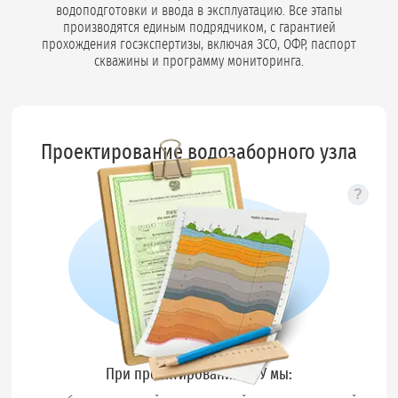
водоподготовки и ввода в эксплуатацию. Все этапы
производятся единым подрядчиком, с гарантией
прохождения госэкспертизы, включая ЗСО, ОФР, паспорт
скважины и программу мониторинга.
Проектирование водозаборного узла
?
Подс
При проектировании ВЗУ мы: