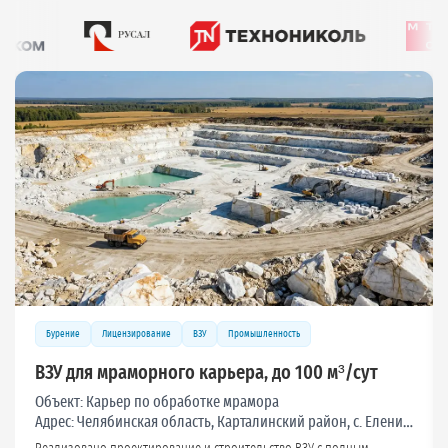
Лицензирование
ВЗУ
Посёлки и СНТ
ВЗУ для коттеджного поселка, до 100 м³/сут
Объект:
Коттеджный поселок «Мишкин лес»
Адрес:
Московская область, Дмитровский р-он, с/п Габовское, д. Шихово