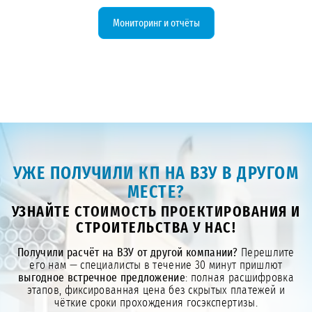
замеров и помогаем готовить
отчётность (формы 4-ЛС, 2-ТП).
Мониторинг и отчёты
Консультируем по соблюдению
условий лицензии и готовим объект к
плановым проверкам.
УЖЕ ПОЛУЧИЛИ КП НА ВЗУ В ДРУГОМ
МЕСТЕ?
УЗНАЙТЕ СТОИМОСТЬ ПРОЕКТИРОВАНИЯ И
СТРОИТЕЛЬСТВА У НАС!
Получили расчёт на ВЗУ от другой компании?
Перешлите
его нам — специалисты в течение 30 минут пришлют
выгодное встречное предложение
: полная расшифровка
этапов, фиксированная цена без скрытых платежей и
чёткие сроки прохождения госэкспертизы.