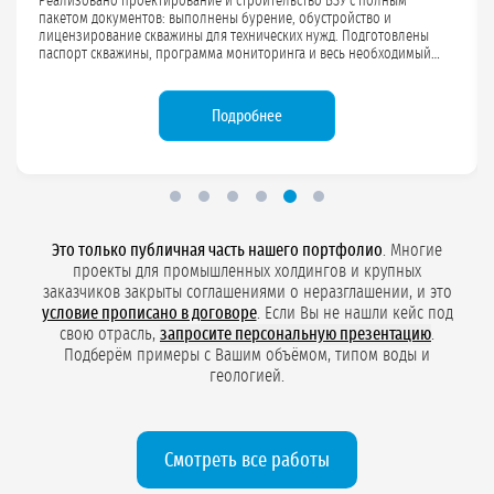
Выполнено проектирование и строительство ВЗУ с полным пакетом
документов: оформлена лицензия на хозяйственно-питьевую воду
до 100 м³/сут для коммерческого поселка, разработаны зоны
санитарной охраны (ЗСО), программа мониторинга и подготовлен
весь необходимый комплект документов для прохождения проверок
надзорных органов.
Подробности проекта
Это только публичная часть нашего портфолио
. Многие
проекты для промышленных холдингов и крупных
заказчиков закрыты соглашениями о неразглашении, и это
условие прописано в договоре
. Если Вы не нашли кейс под
свою отрасль,
запросите персональную презентацию
.
Подберём примеры с Вашим объёмом, типом воды и
геологией.
Смотреть все работы