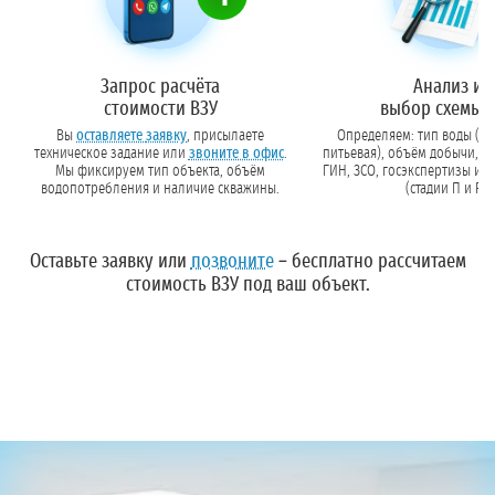
Запрос расчёта
Анализ и
стоимости ВЗУ
выбор схемы 
Вы
оставляете заявку
, присылаете
Определяем: тип воды (те
техническое задание или
звоните в офис
.
питьевая), объём добычи, н
Мы фиксируем тип объекта, объём
ГИН, ЗСО, госэкспертизы и состав проекта
водопотребления и наличие скважины.
(стадии П и Р).
Оставьте заявку
или
позвоните
– бесплатно рассчитаем
стоимость ВЗУ под ваш объект.