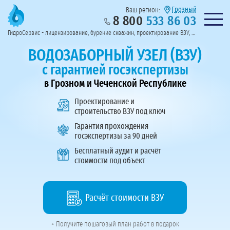
Грозный
Ваш регион:
8 800
533 86 03
Предоставим полный пакет документов
Колл-центр на связи с 9:00 до 19:00
Нужна консульт
оссии
ГидроСервис - лицензирование, бурение скважин, проектирование ВЗУ, системы водоподготовки
Пригласить в тендер
Перезвоните мне!
ВОДОЗАБОРНЫЙ УЗЕЛ (ВЗУ)
с гарантией госэкспертизы
в Грозном и Чеченской Республике
Проектирование и
строительство ВЗУ
под ключ
Гарантия прохождения
госэкспертизы за 90 дней
Бесплатный аудит и расчёт
стоимости под объект
Расчёт стоимости ВЗУ
+ Получите пошаговый план работ в подарок