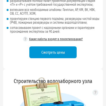
разрабатываем полный пакет проектной документации стадий
«П» и «Р» с учётом требований государственной экспертизы;
включаем все необходимые альбомы: Генплан, АР, КМ, ВК, НВК,
ОВ, СС, АСУТП, ЭОМ;
проектируем станцию первого подъёма, резервуары чистой воды
(РЧВ), пожарные резервуары и системы водоподготовки;
согласовываем проект с надзорными органами и гарантируем
прохождение экспертизы за 90 дней.
?
Какие работы входят в проектирование?
Смотреть цены
Строительство водозаборного узла
?
Подск