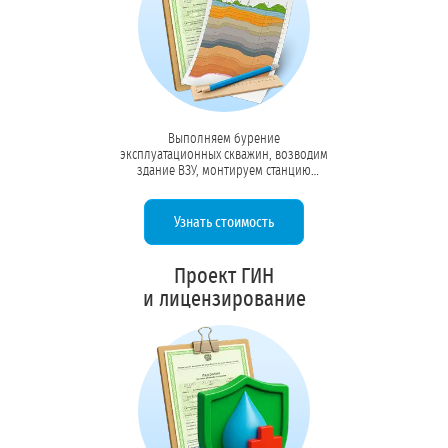
Выполняем бурение
эксплуатационных скважин, возводим
здание ВЗУ, монтируем станцию
первого подъёма, РЧВ, пожарные
резервуары, системы водоподготовки,
автоматики и диспетчеризации.
Узнать стоимость
Передаём объект с актами ввода в
эксплуатацию и исполнительной
документацией.
Проект ГИН
и лицензирование