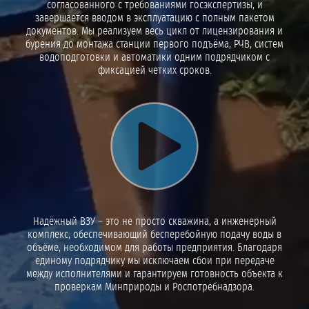
согласованного с требованиями госэкспертизы, и
завершается вводом в эксплуатацию с полным пакетом
документов. Мы реализуем весь цикл от лицензирования и
бурения до монтажа станции первого подъёма, РЧВ, систем
водоподготовки и автоматики одним подрядчиком с
фиксацией четких сроков.
Воспроизвести видео
Надёжный ВЗУ – это не просто скважина, а инженерный
комплекс, обеспечивающий бесперебойную подачу воды в
объёме, необходимом для работы предприятия. Благодаря
единому подрядчику мы исключаем сбои при передаче
между исполнителями и гарантируем готовность объекта к
проверкам Минприроды и Роспотребнадзора.