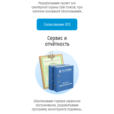
Разрабатываем проект зон
санитарной охраны трёх поясов, при
наличии оснований обосновываем
сокращение первого пояса, готовим
пакет документов для
Роспотребнадзора и получаем
Согласование ЗСО
санитарно-эпидемиологические
заключения на ЗСО и использование
подземных вод.
Сервис и
отчётность
Обеспечиваем годовое сервисное
обслуживание, разрабатываем
программу мониторинга подземных
вод, настраиваем систему ведения