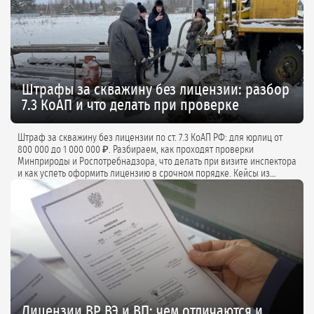
Штрафы за скважину без лицензии: разбор
7.3 КоАП и что делать при проверке
Штраф за скважину без лицензии по ст. 7.3 КоАП РФ: для юрлиц от
800 000 до 1 000 000 ₽. Разбираем, как проходят проверки
Минприроды и Роспотребнадзора, что делать при визите инспектора
и как успеть оформить лицензию в срочном порядке. Кейсы из
практики и советы экспертов.
Лицензии ВР, ВЭ и ВП: чем отличаются и