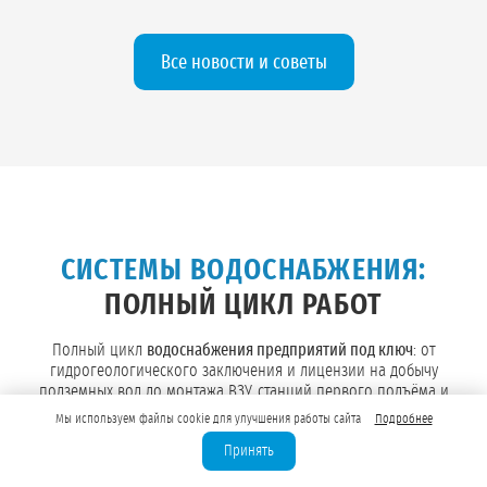
Все новости и советы
СИСТЕМЫ ВОДОСНАБЖЕНИЯ:
ПОЛНЫЙ ЦИКЛ РАБОТ
Полный цикл
водоснабжения предприятий под ключ
: от
гидрогеологического заключения и лицензии на добычу
подземных вод до монтажа ВЗУ, станций первого подъёма и
систем водоподготовки. «
ГидроСервис
» обеспечивает
Мы используем файлы cookie для улучшения работы сайта
Подробнее
законное недропользование без штрафов
и остановки
Принять
работы для юридических лиц в Грозном и Чеченской
Республике.