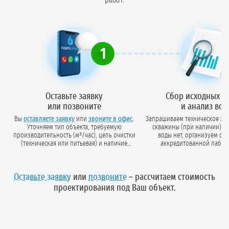
работ.
1
Оставьте заявку
Сбор исходных д
или позвоните
и анализ во
Вы
оставляете заявку
или
звоните в офис
.
Запрашиваем техническое зад
Уточняем тип объекта, требуемую
скважины (при наличии). Е
производительность (м³/час), цель очистки
воды нет, организуем отбор проб в
(техническая или питьевая) и наличие
аккредитованной лабор
анализа воды.
исследование состава
Оставьте заявку
или
позвоните
– рассчитаем стоимость
проектирования под Ваш объект.