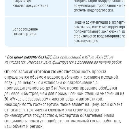
Стадия «РД»
спецификации оборудования и мат
Рабочая документация
документация, требования к монта
системы водоподготовки.
Подача документации в экспертный
замечания, внесение корректиров
Сопровождение
положительного заключения. Даёт
госэкспертизы
строительство водозаборного узл
в эксплуатацию.
*
Все цены указаны без НДС.
Для организаций и ИП на УСН НДС не
начисляется. Итоговая цена фиксируется в договоре до начала работ.
От чего зависит итоговая стоимость?
Сложность проекта
определяется объёмом водопотребления и составом исходной
воды. Для небольшой установки обезжелезивания с
производительностью до 5 м³/час проектирование обойдётся
дешевле и быстрее, чем для промышленной станции умягчения на
50 м³/час с резервуарами чистой воды и автоматикой.
Необходимость госэкспертизы также влияет на цену: если объект
относится к технически сложным или строительство
финансируется государством, экспертиза обязательна. Наши
специалисты помогут подобрать оптимальный состав работ под
Ваш объект и регион.