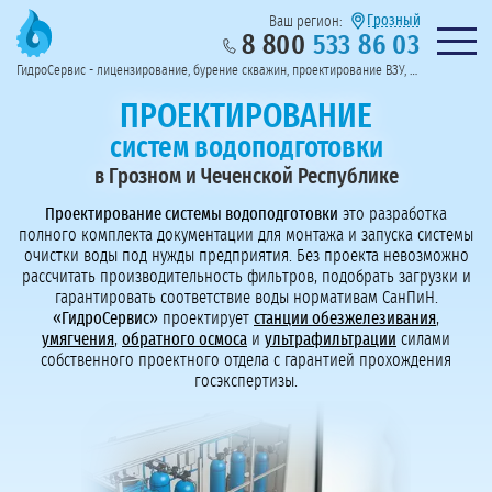
Грозный
Ваш регион:
8 800
533 86 03
Предоставим полный пакет документов
Колл-центр на связи с 9:00 до 19:00
Нужна консульт
оссии
ГидроСервис - лицензирование, бурение скважин, проектирование ВЗУ, системы водоподготовки
Пригласить в тендер
Перезвоните мне!
ПРОЕКТИРОВАНИЕ
систем водоподготовки
в Грозном и Чеченской Республике
Проектирование системы водоподготовки
это разработка
полного комплекта документации для монтажа и запуска системы
очистки воды под нужды предприятия. Без проекта невозможно
рассчитать производительность фильтров, подобрать загрузки и
гарантировать соответствие воды нормативам СанПиН.
«ГидроСервис»
проектирует
станции обезжелезивания
,
умягчения
,
обратного осмоса
и
ультрафильтрации
силами
собственного проектного отдела с гарантией прохождения
госэкспертизы.