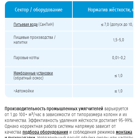
Сектор / оборудование
Норматив жёсткости, мг
Нормативы жёсткости воды для разных отраслей
Питьевая вода
(СанПиН)
≤ 7,0 (допуск до 10,0)
Пищевые производства /
1,5–5,0
напитки
Паровые котлы
0,01–0,2
Мембранные установки
≤ 1,0
(обратный осмос)
>Автомойки
≤ 1,0
Производительность промышленных умягчителей
варьируется
от 1 до 100+ м³/час в зависимости от типоразмера колонн и их
количества. Эффективность удаления жёсткости достигает 95–99%.
Однако корректная работа системы напрямую зависит от
качества
подбора оборудования
и соблюдения режимов
монтажа