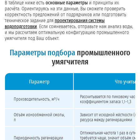
В таблице ниже есть
основные параметры
и принципы их
расчёта. Ориентируясь на эти данные, Вы сможете проверить
корректность предложений от подрядчиков или подготовить
техническое задание для
проектирования системы
водоподготовки
. Если сомневаетесь, отправьте нам анализ воды,
и мы рассчитаем оптимальную конфигурацию промышленного
умягчителя под Ваш объект.
Параметры подбора
промышленного
умягчителя
Параметр
Что учитыва
Как подобрать промышленный умягчитель воды под скважину
Рассчитывается по пиковому часов
Производительность, м³/ч
коэффициентом запаса 1,1–1,3
Объём ионообменной смолы,
Зависит от исходной жёсткости (мг
л
ресурса между регенерациями
Оптимальная частота 1 раз в сутки
Периодичность регенерации
требуется чаще, значит объём смо