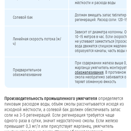
жёсткости и расхода воды
Должен вмещать запас таблетиров
Солевой бак
регенераций. Расход соли: 120–150 
Зависит от диаметра колонны. Оп
10–15 метров в час. Если скорость
Линейная скорость потока (м/
не успевают заместиться (проскок)
ч)
вода движется слишком медленно, 
образуются каналы, часть воды не
При содержании железа выше 0,3 
марганца умягчитель монтируется
Предварительное
обезжелезивания
. В противном с
обезжелезивание
смола необратимо забивается окс
теряет обменную ёмкость
Производительность промышленного умягчителя
определяется
пиковым расходом воды, объём смолы рассчитывается исходя из
исходной жёсткости, а солевой бак должен обеспечивать запас
соли на 3–5 регенераций. Если регенерация требуется чаще
одного раза в сутки, значит недостаточно смолы. Если железо
превышает 0,3 мг/л или присутствует марганец, умягчитель