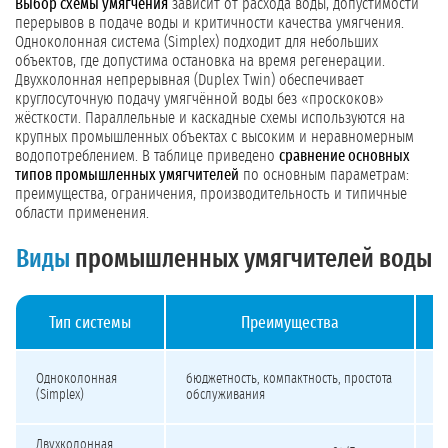
Выбор схемы умягчения
зависит от расхода воды, допустимости
перерывов в подаче воды и критичности качества умягчения.
Одноколонная система (Simplex) подходит для небольших
объектов, где допустима остановка на время регенерации.
Двухколонная непрерывная (Duplex Twin) обеспечивает
круглосуточную подачу умягчённой воды без «проскоков»
жёсткости. Параллельные и каскадные схемы используются на
крупных промышленных объектах с высоким и неравномерным
водопотреблением. В таблице приведено
сравнение основных
типов промышленных умягчителей
по основным параметрам:
преимущества, ограничения, производительность и типичные
области применения.
Виды
промышленных умягчителей воды
Тип системы
Преимущества
Сравнение типов промышленных умягчителей воды
на
Одноколонная
бюджетность, компактность, простота
п
(Simplex)
обслуживания
п
Двухколонная