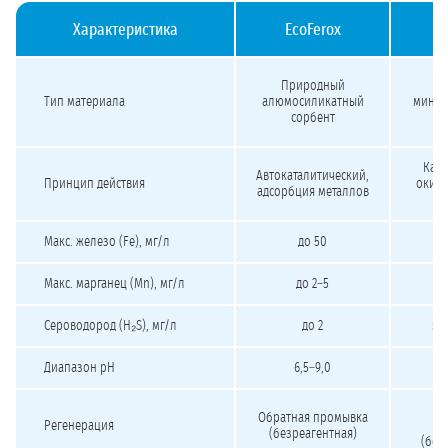
Характеристика
EcoFerox
Сравнение каталитических загрузок для обезжелезивания и деманганации
Природный
Пр
Тип материала
алюмосиликатный
минер
сорбент
Ката
Автокаталитический,
Принцип действия
окисл
адсорбция металлов
Макс. железо (Fe), мг/л
до 50
Макс. марганец (Mn), мг/л
до 2–5
Сероводород (H₂S), мг/л
до 2
эф
Диапазон pH
6,5–9,0
О
Обратная промывка
Регенерация
п
(безреагентная)
(без