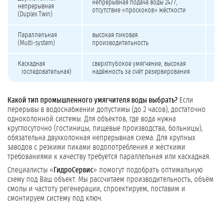
непрерывная подача воды 24/7,
до
непрерывная
отсутствие «проскоков» жёсткости
р
(Duplex Twin)
Параллельная
высокая пиковая
н
(Multi-system)
производительность
к
Каскадная
сверхглубокое умягчение, высокая
вы
(последовательная)
надёжность за счёт резервирования
Какой тип промышленного умягчителя воды выбрать?
Если
перерывы в водоснабжении допустимы (до 2 часов), достаточно
одноколонной системы. Для объектов, где вода нужна
круглосуточно (гостиницы, пищевые производства, больницы),
обязательна двухколонная непрерывная схема. Для крупных
заводов с резкими пиками водопотребления и жёсткими
требованиями к качеству требуется параллельная или каскадная.
Специалисты «
ГидроСервис
» помогут подобрать оптимальную
схему под Ваш объект. Мы рассчитаем производительность, объём
смолы и частоту регенерации, спроектируем, поставим и
смонтируем систему под ключ.