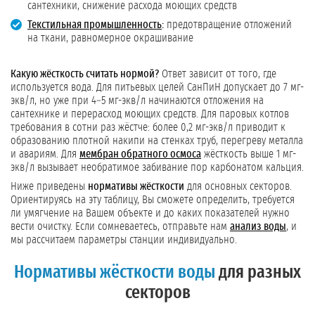
сантехники, снижение расхода моющих средств
Текстильная промышленность
:
предотвращение отложений
на ткани, равномерное окрашивание
Какую жёсткость считать нормой?
Ответ зависит от того, где
используется вода. Для питьевых целей СанПиН допускает до 7 мг-
экв/л, но уже при 4–5 мг-экв/л начинаются отложения на
сантехнике и перерасход моющих средств. Для паровых котлов
требования в сотни раз жёстче: более 0,2 мг-экв/л приводит к
образованию плотной накипи на стенках труб, перегреву металла
и авариям. Для
мембран обратного осмоса
жёсткость выше 1 мг-
экв/л вызывает необратимое забивание пор карбонатом кальция.
Ниже приведены
нормативы жёсткости
для основных секторов.
Ориентируясь на эту таблицу, Вы сможете определить, требуется
ли умягчение на Вашем объекте и до каких показателей нужно
вести очистку. Если сомневаетесь, отправьте нам
анализ воды
, и
мы рассчитаем параметры станции индивидуально.
Нормативы жёсткости воды
для разных
секторов