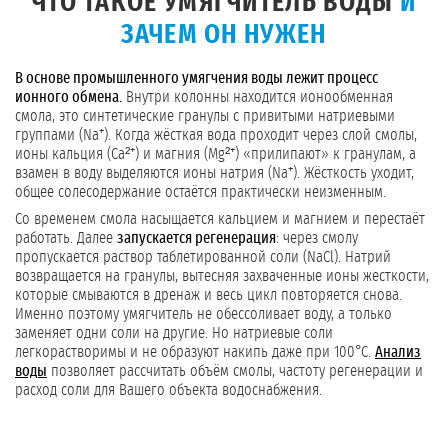
ЧТО ТАКОЕ УМЯГЧИТЕЛЬ ВОДЫ
И
ЗАЧЕМ ОН НУЖЕН
В основе промышленного умягчения воды лежит процесс
ионного обмена.
Внутри колонны находится ионообменная
смола, это синтетические гранулы с привитыми натриевыми
группами (Na⁺). Когда жёсткая вода проходит через слой смолы,
ионы кальция (Ca²⁺) и магния (Mg²⁺) «прилипают» к гранулам, а
взамен в воду выделяются ионы натрия (Na⁺). Жёсткость уходит,
общее солесодержание остаётся практически неизменным.
Со временем смола насыщается кальцием и магнием и перестаёт
работать. Далее
запускается регенерация
: через смолу
пропускается раствор таблетированной соли (NaCl). Натрий
возвращается на гранулы, вытесняя захваченные ионы жесткости,
которые смываются в дренаж и весь цикл повторяется снова.
Именно поэтому умягчитель не обессоливает воду, а только
заменяет одни соли на другие. Но натриевые соли
легкорастворимы и не образуют накипь даже при 100°C.
Анализ
воды
позволяет рассчитать объём смолы, частоту регенерации и
расход соли для Вашего объекта водоснабжения.