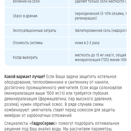
Влияние на соли
удаляет только соли жёсткости (Ca²
периодический (5–10% объёма, то
Сброс в дренаж
регенерации)
Эксплуатационные затраты
таблетированная соль (недорого)
Стоимость системы
ниже в 2–3 раза
жесткость до 15 мг-экв/л, общая
Когда выбирать
минерализация (TDS) менее 1000–1
Какой вариант лучше?
Если Ваша задача защитить котельное
оборудование, теплообменники и сантехнику от накипи,
достаточно промышленного умягчителя. Если вода солоноватая
(минерализация выше 1500 мг/л) или требуется глубокая
деминерализация (фармацевтика, пар высокого давления,
розлив), нужен обратный осмос. В ряде случаев схемы
комбинируют: умягчитель ставят перед осмосом для защиты
мембран от карбонатных отложений.
Специалисты «
ГидроСервис
» помогут подобрать оптимальное
решение под Ваш анализ воды. Мы рассчитаем параметры,