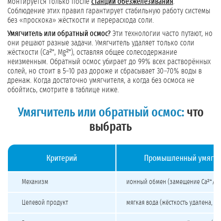
монтируется только после
станции обезжелезивания
.
Соблюдение этих правил гарантирует стабильную работу системы
без «проскока» жёсткости и перерасхода соли.
Умягчитель или обратный осмос?
Эти технологии часто путают, но
они решают разные задачи. Умягчитель удаляет только соли
жёсткости (Ca²⁺, Mg²⁺), оставляя общее солесодержание
неизменным. Обратный осмос убирает до 99% всех растворённых
солей, но стоит в 5–10 раз дороже и сбрасывает 30–70% воды в
дренаж. Когда достаточно умягчителя, а когда без осмоса не
обойтись, смотрите в таблице ниже.
Умягчитель или обратный осмос:
что
выбрать
Критерий
Промышленный умягчи
Сравнение промышленного умягчителя и обратного осмоса
Механизм
ионный обмен (замещение Ca²⁺/Mg
Целевой продукт
мягкая вода (жёсткость удалена, со