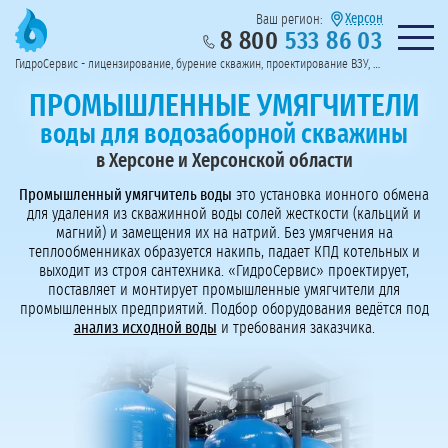
Херсон
Ваш регион:
8 800
533 86 03
Предоставим полный пакет документов
Колл-центр на связи с 9:00 до 19:00
Нужна консульт
оссии
ГидроСервис - лицензирование, бурение скважин, проектирование ВЗУ, системы водоподготовки
Пригласить в тендер
Перезвоните мне!
ПРОМЫШЛЕННЫЕ УМЯГЧИТЕЛИ
воды для водозаборной скважины
в Херсоне и Херсонской области
Промышленный умягчитель воды
это установка ионного обмена
для удаления из скважинной воды солей жесткости (кальций и
магний) и замещения их на натрий. Без умягчения на
теплообменниках образуется накипь, падает КПД котельных и
выходит из строя сантехника. «ГидроСервис» проектирует,
поставляет и монтирует промышленные умягчители для
промышленных предприятий. Подбор оборудования ведётся под
анализ исходной воды
и требования заказчика.