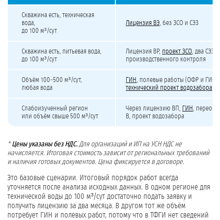
Четыре типовых сценария водоснабжения предприятия
Скважина есть, техническая
вода,
Лицензия ВЭ
, без ЗСО и СЭЗ
до 100 м³/сут
Скважина есть, питьевая вода,
Лицензия ВР,
проект ЗСО
, два СЭЗ,
до 100 м³/сут
производственного контроля
Объём 100–500 м³/сут,
ГИН
, полевые работы (ОФР и ГИС),
любая вода
технический проект водозабора
Слабоизученный регион
Через лицензию ВП,
ГИН
, переоце
или объём свыше 500 м³/сут
В, проект водозабора
*
Цены указаны без НДС.
Для организаций и ИП на УСН НДС не
начисляется. Итоговая стоимость зависит от региональных требований
и наличия готовых документов. Цена фиксируется в договоре.
Это базовые сценарии. Итоговый порядок работ всегда
уточняется после анализа исходных данных. В одном регионе для
технической воды до 100 м³/сут достаточно подать заявку и
получить лицензию за два месяца. В другом тот же объём
потребует ГИН и полевых работ, потому что в ТФГИ нет сведений