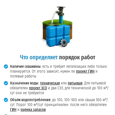
Что определяет
порядок работ
Наличие скважины:
есть и требует легализации либо только
планируется. От этого зависит, нужен ли
проект ГИН
и
полевые работы
Назначение воды:
техническая
или
питьевая
. Для питьевой
обязателен
проект ЗСО
и два СЭЗ, для технической до 100 м³/
сут они не требуются
Объём водопотребления:
до 100, 100–500 или свыше 500 м³/
сут. Порог 100 м³/сут принципиален: после него обязателен
ГИН
и
оценка запасов