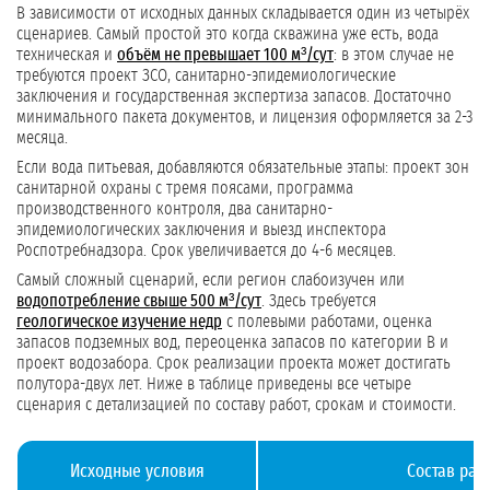
В зависимости от исходных данных складывается один из четырёх
сценариев. Самый простой это когда скважина уже есть, вода
техническая и
объём не превышает 100 м³/сут
: в этом случае не
требуются проект ЗСО, санитарно-эпидемиологические
заключения и государственная экспертиза запасов. Достаточно
минимального пакета документов, и лицензия оформляется за 2-3
месяца.
Если вода питьевая, добавляются обязательные этапы: проект зон
санитарной охраны с тремя поясами, программа
производственного контроля, два санитарно-
эпидемиологических заключения и выезд инспектора
Роспотребнадзора. Срок увеличивается до 4-6 месяцев.
Самый сложный сценарий, если регион слабоизучен или
водопотребление свыше 500 м³/сут
. Здесь требуется
геологическое изучение недр
с полевыми работами, оценка
запасов подземных вод, переоценка запасов по категории В и
проект водозабора. Срок реализации проекта может достигать
полутора-двух лет. Ниже в таблице приведены все четыре
сценария с детализацией по составу работ, срокам и стоимости.
Исходные условия
Состав раб