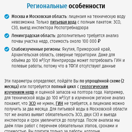
Региональные
особенности
Москва и Московская область:
лицензия на техническую воду
невозможна. Только
питьевая вода
с полным пакетом: ЗСО,
СЭЗ, выезд инспектора Роспотребнадзора
Ленинградская область:
дополнительно требуется анализ
почвы участка недр, стоимость около 100 000 ₽
Слабоизученные регионы:
Якутия, Приморский край,
Архангельская область, северные территории. Даже для
объёма до 100 м³/сут Минприроды может потребовать ГИН и
полевые работы, потому что в ТФГИ отсутствуют данные
Эти параметры определяют, пойдёте Вы
по упрощённой схеме (2
месяца)
или потребуется
полный цикл
с
геологическим
изучением недр
и оценкой запасов на полтора года. Например,
для технической воды до 100 м³/сут в изученном регионе анализ
покажет, что
ЗСО
не нужен,
ГИН
не требуется, а лицензию можно
получить за два месяца. Для питьевой воды в Московской области
тот же анализ выявит обязательность ЗСО, двух СЭЗ и выезда
инспектора и срок увеличится до полугода. После анализа мы
даём план работ с перечнем обязательных этапов, сроками и
стоимостью. Вы платите только за работы, которые