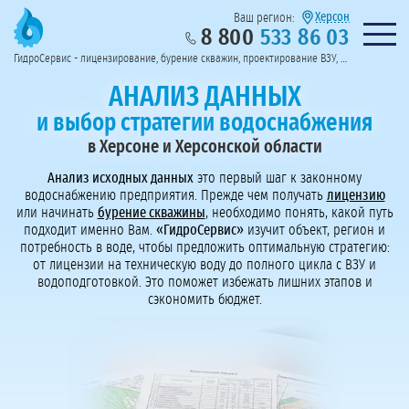
Херсон
Ваш регион:
8 800
533 86 03
Предоставим полный пакет документов
Колл-центр на связи с 9:00 до 19:00
Нужна консульт
оссии
ГидроСервис - лицензирование, бурение скважин, проектирование ВЗУ, системы водоподготовки
Пригласить в тендер
Перезвоните мне!
АНАЛИЗ ДАННЫХ
и выбор стратегии водоснабжения
в Херсоне и Херсонской области
Анализ исходных данных
это первый шаг к законному
водоснабжению предприятия. Прежде чем получать
лицензию
или начинать
бурение скважины
, необходимо понять, какой путь
подходит именно Вам.
«ГидроСервис»
изучит объект, регион и
потребность в воде, чтобы предложить оптимальную стратегию:
от лицензии на техническую воду до полного цикла с ВЗУ и
водоподготовкой. Это поможет избежать лишниx этапов и
сэкономить бюджет.