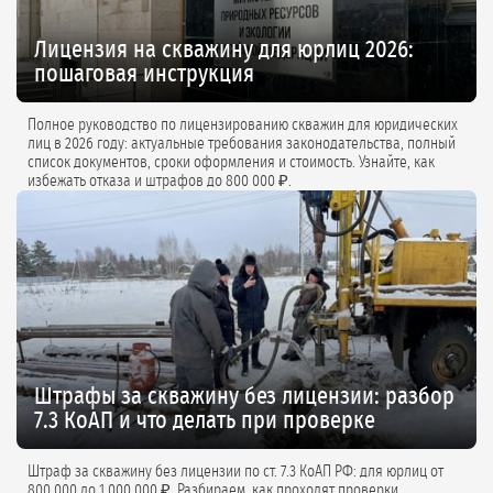
Лицензия на скважину для юрлиц 2026:
пошаговая инструкция
Полное руководство по лицензированию скважин для юридических
лиц в 2026 году: актуальные требования законодательства, полный
список документов, сроки оформления и стоимость. Узнайте, как
избежать отказа и штрафов до 800 000 ₽.
Штрафы за скважину без лицензии: разбор
7.3 КоАП и что делать при проверке
Штраф за скважину без лицензии по ст. 7.3 КоАП РФ: для юрлиц от
800 000 до 1 000 000 ₽. Разбираем, как проходят проверки