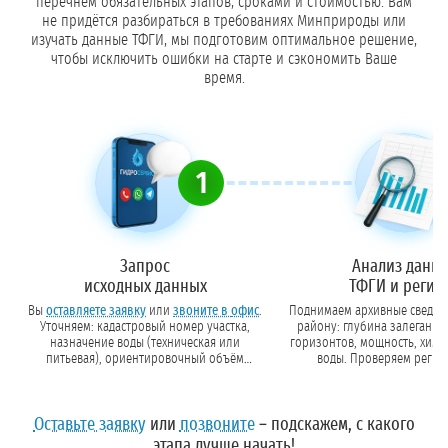
перечнем обязательных этапов, сроками и стоимостью. Вам
не придётся разбираться в требованиях Минприроды или
изучать данные ТФГИ, мы подготовим оптимальное решение,
чтобы исключить ошибки на старте и сэкономить Ваше
время.
1
Запрос
Анализ данн
исходных данных
ТФГИ и регио
Вы
оставляете заявку
или
звоните в офис
.
Поднимаем архивные сведен
Уточняем: кадастровый номер участка,
району: глубина залегания
назначение воды (техническая или
горизонтов, мощность, химический состав
питьевая), ориентировочный объём
воды. Проверяем реги
потребления.
требования Минприр
Роспотребнадзор
Оставьте заявку
или
позвоните
– подскажем, с какого
этапа лучше начать!