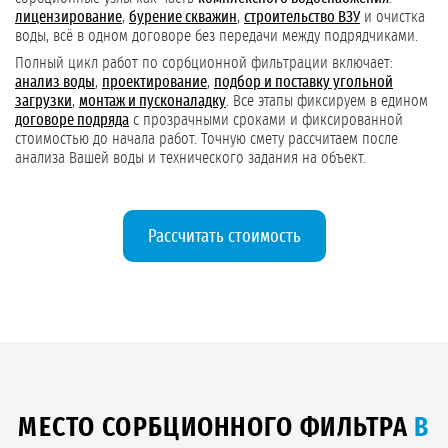
лицензирование
,
бурение скважин
,
строительство ВЗУ
и очистка
воды, всё в одном договоре без передачи между подрядчиками.
Полный цикл работ по сорбционной фильтрации включает:
анализ воды
,
проектирование
,
подбор и поставку угольной
загрузки
,
монтаж и пусконаладку
. Все этапы фиксируем в едином
договоре подряда
с прозрачными сроками и фиксированной
стоимостью до начала работ. Точную смету рассчитаем после
анализа Вашей воды и технического задания на объект.
Рассчитать стоимость
МЕСТО СОРБЦИОННОГО ФИЛЬТРА
В