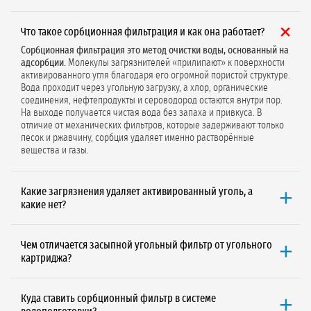
Что такое сорбционная фильтрация и как она работает?
Сорбционная фильтрация это метод очистки воды, основанный на
адсорбции.
Молекулы загрязнителей «прилипают» к поверхности
активированного угля благодаря его огромной пористой структуре.
Вода проходит через угольную загрузку, а хлор, органические
соединения, нефтепродукты и сероводород остаются внутри пор.
На выходе получается чистая вода без запаха и привкуса. В
отличие от механических фильтров, которые задерживают только
песок и ржавчину, сорбция удаляет именно растворённые
вещества и газы.
Какие загрязнения удаляет активированный уголь, а
какие нет?
Активированный уголь эффективно удаляет:
свободный хлор и
хлорамины, органические соединения (нефтепродукты,
Чем отличается засыпной угольный фильтр от угольного
растворители, фенолы), сероводород (запах тухлых яиц), привкусы
картриджа?
и запахи, некоторые пестициды и гербициды, а также
хлорированные углеводороды.
Картриджные фильтры
это одноразовые элементы в пластиковой
Угольный фильтр НЕ удаляет:
соли жёсткости (кальций, магний),
колбе. Их меняют целиком каждые 3–6 месяцев. Подходят для
тяжёлые металлы (в растворённой форме), нитраты и нитриты,
Куда ставить сорбционный фильтр в системе
малых расходов (до 1 м³/ч), просты в обслуживании, но дороже в
общую минерализацию (TDS), бактерии и вирусы. Для удаления этих