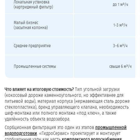
Локальная установка
до 1 м³/ч
(картриджный фильтр)
Малый бизнес
1–3 м³/ч
(засыпная колонна)
Среднее предприятие
3–6 м³/ч
Промышленные системы
свыше 6 м³/ч
Что влияет на итоговую стоимость?
Тип угольной загрузки
(кокосовый дороже каменноугольного, но эффективнее для
питьевой воды), материал корпуса (нержавеющая сталь дороже
стеклопластика), бренд управляющего клапана, необходимость
шеф-монтажа или полного монтажа «под ключ», а также
удалённость объекта водозабора.
Сорбционная фильтрация это один из этапов
промышленной
водоподготовки
. «ГидроСервис» проектирует и монтирует
сорбционные узлы как часть
комплексного водоснабжения
: