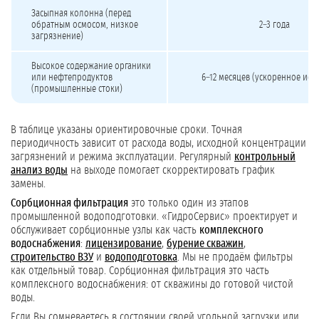
Засыпная колонна (перед
обратным осмосом, низкое
2–3 года
загрязнение)
Высокое содержание органики
или нефтепродуктов
6–12 месяцев (ускоренное ист
(промышленные стоки)
В таблице указаны ориентировочные сроки. Точная
периодичность зависит от расхода воды, исходной концентрации
загрязнений и режима эксплуатации. Регулярный
контрольный
анализ воды
на выходе помогает скорректировать график
замены.
Сорбционная фильтрация
это только один из этапов
промышленной водоподготовки. «ГидроСервис» проектирует и
обслуживает сорбционные узлы как часть
комплексного
водоснабжения
:
лицензирование
,
бурение скважин
,
строительство ВЗУ
и
водоподготовка
. Мы не продаём фильтры
как отдельный товар. Сорбционная фильтрация это часть
комплексного водоснабжения: от скважины до готовой чистой
воды.
Если Вы сомневаетесь в состоянии своей угольной загрузки или