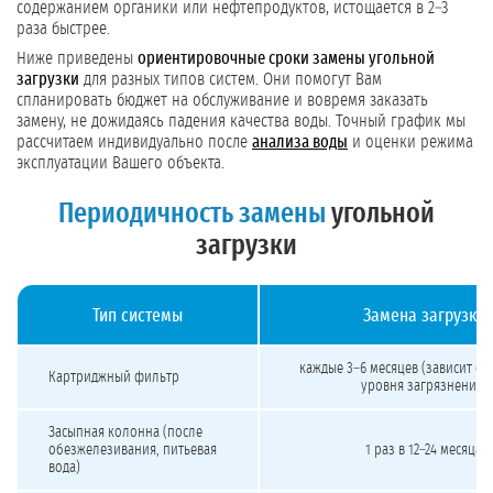
содержанием органики или нефтепродуктов, истощается в 2–3
раза быстрее.
Ниже приведены
ориентировочные сроки замены угольной
загрузки
для разных типов систем. Они помогут Вам
спланировать бюджет на обслуживание и вовремя заказать
замену, не дожидаясь падения качества воды. Точный график мы
рассчитаем индивидуально после
анализа воды
и оценки режима
эксплуатации Вашего объекта.
Периодичность замены
угольной
загрузки
Тип системы
Замена загрузки
Периодичность замены угольной загрузки в сорбционных фильтрах в зависимо
каждые 3–6 месяцев (зависит от 
Картриджный фильтр
уровня загрязнения)
Засыпная колонна (после
обезжелезивания, питьевая
1 раз в 12–24 месяца
вода)