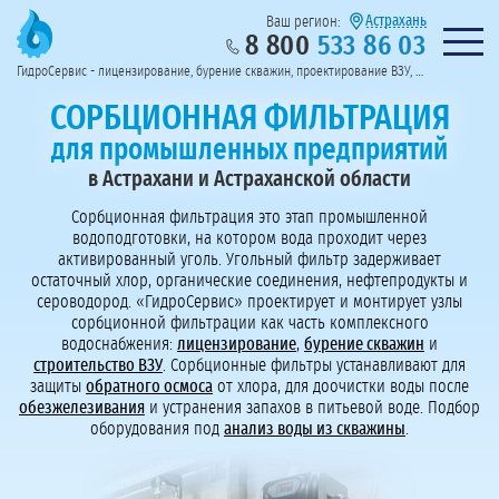
Астрахань
Ваш регион:
8 800
533 86 03
Предоставим полный пакет документов
Колл-центр на связи с 9:00 до 19:00
Нужна консульт
оссии
ГидроСервис - лицензирование, бурение скважин, проектирование ВЗУ, системы водоподготовки
Пригласить в тендер
Перезвоните мне!
СОРБЦИОННАЯ ФИЛЬТРАЦИЯ
для промышленных предприятий
в Астрахани и Астраханской области
Сорбционная фильтрация это этап промышленной
водоподготовки, на котором вода проходит через
активированный уголь. Угольный фильтр задерживает
остаточный хлор, органические соединения, нефтепродукты и
сероводород. «ГидроСервис» проектирует и монтирует узлы
сорбционной фильтрации как часть комплексного
водоснабжения:
лицензирование
,
бурение скважин
и
строительство ВЗУ
. Сорбционные фильтры устанавливают для
защиты
обратного осмоса
от хлора, для доочистки воды после
обезжелезивания
и устранения запахов в питьевой воде. Подбор
оборудования под
анализ воды из скважины
.