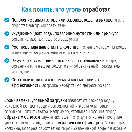
Как понять, что уголь
отработал
Появление запаха хлора или сероводорода на выходе:
уголь
перестал адсорбировать газы
Ухудшение цвета воды, появление мутности или привкуса:
органика идёт дальше без задержки
Рост перепада давления на колонне:
по манометрам на входе
и выходе — загрузка забита или слежалась
Результаты химанализа показывают превышение:
хлора,
органики или нефтепродуктов — объективный показатель
истощения
Обратные промывки перестали восстанавливать
эффективность:
загрузка необратимо деградировала
Сроки замены угольной загрузки
зависят от расхода воды,
исходной концентрации загрязнений и места установки
сорбционного фильтра. Например, угольная колонна перед
обратным осмосом
служит дольше, потому что на неё поступает
уже осветлённая вода после
механических фильтров
. А засыпная
колонна, которая работает на сырой скважинной воде с высоким