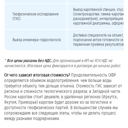
Выезд каротажной станции, спуск 
Геофизические исследования
(электрокаротаж, гамма-каротаж, 
(ГИС)
расходометрия), интерпретация да
каротажной диаграммы, оформлен
Доставка специалиста на объект, к
Выезд инженера-гидрогеолога
подписание актов готовности сква
первичная приёмка результатов
*
Все цены указаны без НДС.
Для организаций и ИП на УСН НДС не
начисляется. Итоговая цена фиксируется в договоре до начала работ.
От чего зависит итоговая стоимость?
Продолжительность ОФР
определяется объёмом водопотребления: чем больше воды
требуется объекту, тем дольше откачка. Стоимость ГИС зависит от
региона и сложности геологического разреза: в Западной части
России каротаж стоит дешевле, в удалённых регионах (Иркутск,
Якутия, Приморье) каротаж будет дороже из-за логистики и
доступности геофизических партий. В большинстве случаев мы
сопровождаем все следующие этапы, чтобы не делить процесс
между разными подрядчиками.