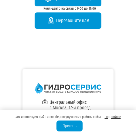
Колл-центр на связи с 9:00 до 19:00
Перезвоните нам
Центральный офис
г. Москва, 17-й проезд
Марьиной рощи,
Мы используем файлы cookie для улучшения работы сайта
Подробнее
д. 4, корп. 1, эт. 7, оф. 717
8 (800) 533-86-03
Принять
+7 (499) 648-68-50