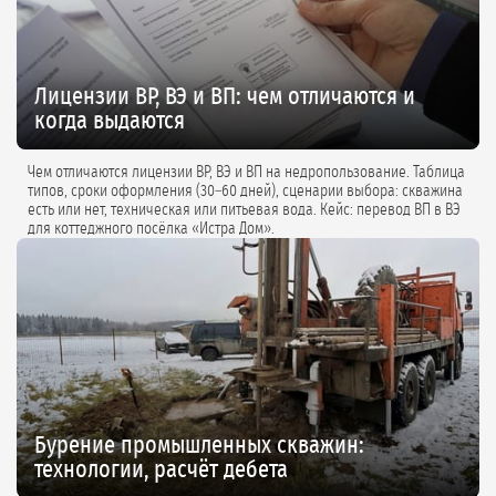
Лицензии ВР, ВЭ и ВП: чем отличаются и
когда выдаются
Чем отличаются лицензии ВР, ВЭ и ВП на недропользование. Таблица
типов, сроки оформления (30–60 дней), сценарии выбора: скважина
есть или нет, техническая или питьевая вода. Кейс: перевод ВП в ВЭ
для коттеджного посёлка «Истра Дом».
Бурение промышленных скважин:
технологии, расчёт дебета