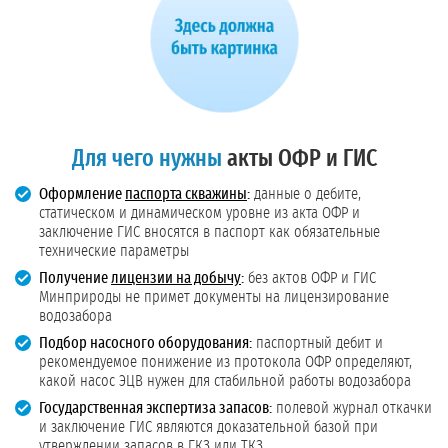
Для чего нужны
акты ОФР и ГИС
Оформление
паспорта скважины
:
данные о дебите,
статическом и динамическом уровне из акта ОФР и
заключение ГИС вносятся в паспорт как обязательные
технические параметры
Получение
лицензии на добычу
:
без актов ОФР и ГИС
Минприроды не примет документы на лицензирование
водозабора
Подбор насосного оборудования:
паспортный дебит и
рекомендуемое понижение из протокола ОФР определяют,
какой насос ЭЦВ нужен для стабильной работы водозабора
Государственная экспертиза запасов:
полевой журнал откачки
и заключение ГИС являются доказательной базой при
утверждении запасов в ГКЗ или ТКЗ