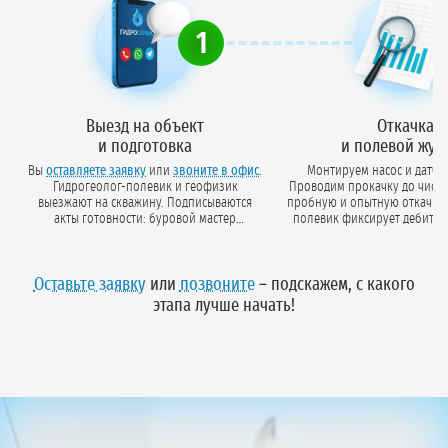
1
Выезд на объект
Откачка
и подготовка
и полевой жур
Вы
оставляете заявку
или
звоните в офис
.
Монтируем насос и датчи
Гидрогеолог-полевик и геофизик
Проводим прокачку до чисто
выезжают на скважину. Подписываются
пробную и опытную откачки. Гидрогеолог-
акты готовности: буровой мастер
полевик фиксирует дебит, 
подтверждает состояние ствола,
уровень и температуру в журнале с
исследователи — готовность техники и
привязкой ко времени. Откач
приборов.
до 10 дней в зависимости от объёма
Оставьте заявку
или
позвоните
– подскажем, с какого
водопотреблени
этапа лучше начать!