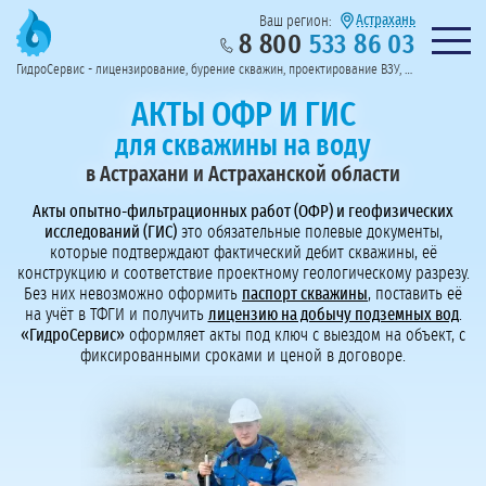
Астрахань
Ваш регион:
8 800
533 86 03
Предоставим полный пакет документов
Колл-центр на связи с 9:00 до 19:00
Нужна консульт
оссии
ГидроСервис - лицензирование, бурение скважин, проектирование ВЗУ, системы водоподготовки
Пригласить в тендер
Перезвоните мне!
АКТЫ ОФР И ГИС
для скважины на воду
в Астрахани и Астраханской области
Акты опытно-фильтрационных работ (ОФР) и геофизических
исследований (ГИС)
это обязательные полевые документы,
которые подтверждают фактический дебит скважины, её
конструкцию и соответствие проектному геологическому разрезу.
Без них невозможно оформить
паспорт скважины
, поставить её
на учёт в ТФГИ и получить
лицензию на добычу подземных вод
.
«ГидроСервис»
оформляет акты под ключ с выездом на объект, с
фиксированными сроками и ценой в договоре.