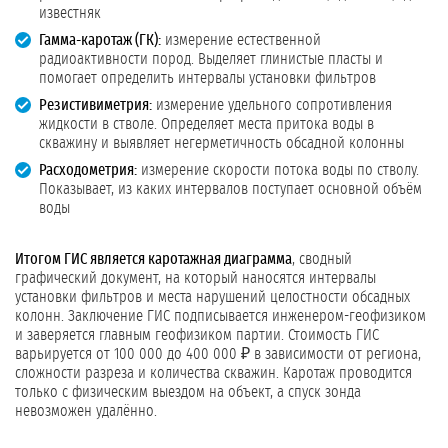
известняк
Гамма-каротаж (ГК):
измерение естественной
радиоактивности пород. Выделяет глинистые пласты и
помогает определить интервалы установки фильтров
Резистивиметрия:
измерение удельного сопротивления
жидкости в стволе. Определяет места притока воды в
скважину и выявляет негерметичность обсадной колонны
Расходометрия:
измерение скорости потока воды по стволу.
Показывает, из каких интервалов поступает основной объём
воды
Итогом ГИС является каротажная диаграмма
, сводный
графический документ, на который наносятся интервалы
установки фильтров и места нарушений целостности обсадных
колонн. Заключение ГИС подписывается инженером-геофизиком
и заверяется главным геофизиком партии. Стоимость ГИС
варьируется от 100 000 до 400 000 ₽ в зависимости от региона,
сложности разреза и количества скважин. Каротаж проводится
только с физическим выездом на объект, а спуск зонда
невозможен удалённо.