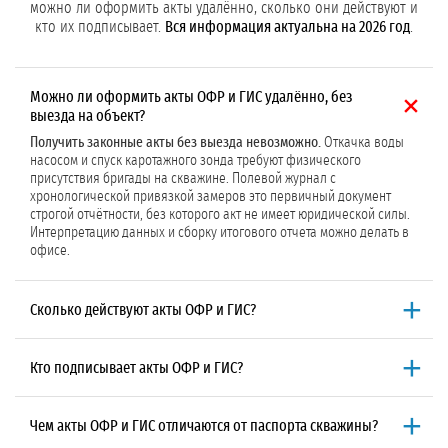
можно ли оформить акты удалённо, сколько они действуют и
кто их подписывает.
Вся информация актуальна на 2026 год
.
Можно ли оформить акты ОФР и ГИС удалённо, без
выезда на объект?
Получить законные акты без выезда невозможно.
Откачка воды
насосом и спуск каротажного зонда требуют физического
присутствия бригады на скважине. Полевой журнал с
хронологической привязкой замеров это первичный документ
строгой отчётности, без которого акт не имеет юридической силы.
Интерпретацию данных и сборку итогового отчета можно делать в
офисе.
Сколько действуют акты ОФР и ГИС?
Акты действуют весь срок эксплуатации скважины,
то есть 25–50
лет. Они являются основанием для ежегодной отчётности и
Кто подписывает акты ОФР и ГИС?
хранятся постоянно. Повторные ОФР назначаются, если дебит упал
более чем на 20% по сравнению с паспортными данными.
Действует трёхуровневая система подписей.
На полевом уровне
Повторный каротаж рекомендуется каждые 10–15 лет для оценки
документы подписывают гидрогеолог-полевик и буровой мастер.
Чем акты ОФР и ГИС отличаются от паспорта скважины?
состояния обсадных колонн.
На техническом уровне заключения заверяют главный гидрогеолог