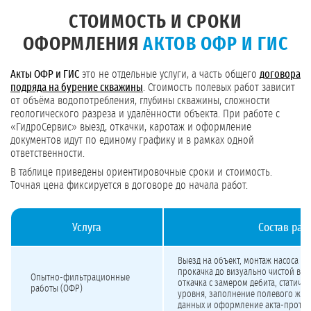
СТОИМОСТЬ И СРОКИ
ОФОРМЛЕНИЯ
АКТОВ ОФР И ГИС
Акты ОФР и ГИС
это не отдельные услуги, а часть общего
договора
подряда на бурение скважины
. Стоимость полевых работ зависит
от объёма водопотребления, глубины скважины, сложности
геологического разреза и удалённости объекта. При работе с
«ГидроСервис» выезд, откачки, каротаж и оформление
документов идут по единому графику и в рамках одной
ответственности.
В таблице приведены ориентировочные сроки и стоимость.
Точная цена фиксируется в договоре до начала работ.
Услуга
Состав раб
Стоимость и сроки оформления актов ОФР и ГИС
Выезд на объект, монтаж насоса и 
прокачка до визуально чистой вод
Опытно-фильтрационные
откачка с замером дебита, статиче
работы (ОФР)
уровня, заполнение полевого жур
данных и оформление акта-прото