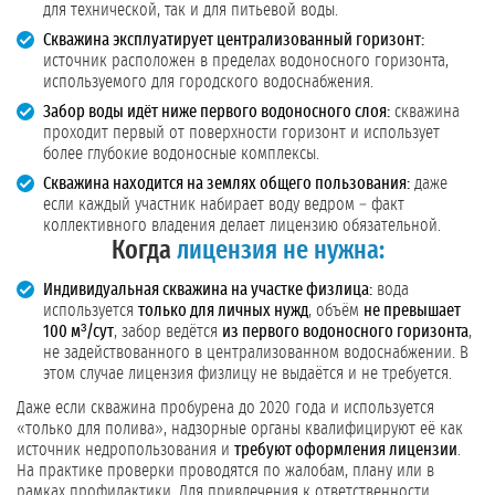
для технической, так и для питьевой воды.
Скважина эксплуатирует централизованный горизонт:
источник расположен в пределах водоносного горизонта,
используемого для городского водоснабжения.
Забор воды идёт ниже первого водоносного слоя:
скважина
проходит первый от поверхности горизонт и использует
более глубокие водоносные комплексы.
Скважина находится на землях общего пользования:
даже
если каждый участник набирает воду ведром – факт
коллективного владения делает лицензию обязательной.
Когда
лицензия не нужна:
Индивидуальная скважина на участке физлица:
вода
используется
только для личных нужд
, объём
не превышает
100 м³/сут
, забор ведётся
из первого водоносного горизонта
,
не задействованного в централизованном водоснабжении. В
этом случае лицензия физлицу не выдаётся и не требуется.
Даже если скважина пробурена до 2020 года и используется
«только для полива», надзорные органы квалифицируют её как
источник недропользования и
требуют оформления лицензии
.
На практике проверки проводятся по жалобам, плану или в
рамках профилактики. Для привлечения к ответственности