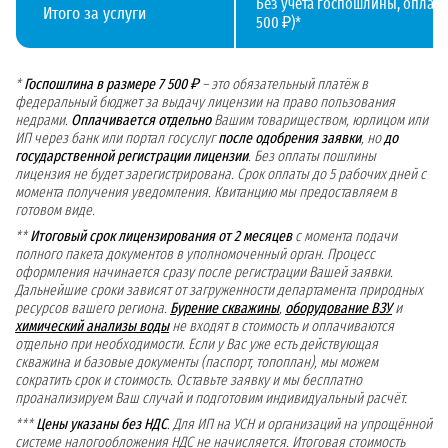
Без учета госпошлины, оплачи
Итого за услуги
500 ₽)*
*
Госпошлина в размере 7 500 ₽
– это обязательный платёж в
федеральный бюджет за выдачу лицензии на право пользования
недрами.
Оплачивается отдельно
Вашим товариществом, юрлицом или
ИП через банк или портал госуслуг
после одобрения заявки
, но
до
государственной регистрации лицензии
. Без оплаты пошлины
лицензия не будет зарегистрирована. Срок оплаты до 5 рабочих дней с
момента получения уведомления. Квитанцию мы предоставляем в
готовом виде.
**
Итоговый срок лицензирования от 2 месяцев
с момента подачи
полного пакета документов в уполномоченный орган. Процесс
оформления начинается сразу после регистрации Вашей заявки.
Дальнейшие сроки зависят от загруженности департамента природных
ресурсов вашего региона.
Бурение скважины
,
оборудование ВЗУ
и
химический анализы воды
не входят в стоимость и оплачиваются
отдельно при необходимости. Если у Вас уже есть действующая
скважина и базовые документы (паспорт, топоплан), мы можем
сократить срок и стоимость. Оставьте заявку и мы бесплатно
проанализируем Ваш случай и подготовим индивидуальный расчёт.
***
Цены указаны без НДС
. Для ИП на УСН и организаций на упрощённой
системе налогообложения НДС не начисляется. Итоговая стоимость