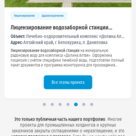
Лицензирование
Связь и IT
Водоснабжение и лицензирование скважины
для модульного ЦОД «МТС»
Объект:
Модульный центр обработки данных (ЦОД) МТС
Адрес:
г. Екатеринбург, п. Полеводство
Комплекс работ по водоснабжению модульного ЦОД МТС: бурение,
обустройство и
лицензирование скважины для технических нужд
с
объёмом водопотребления до 99 м³/сутки. Обеспечен стабильный
источник воды для систем охлаждения и инженерной
инфраструктуры, подготовлена лицензия и документация для
экспертиз и плановых проверок.
Смотреть кейс
Это только публичная часть нашего портфолио
. Многие
проекты для промышленных холдингов и крупных
заказчиков закрыты соглашениями о неразглашении, и это