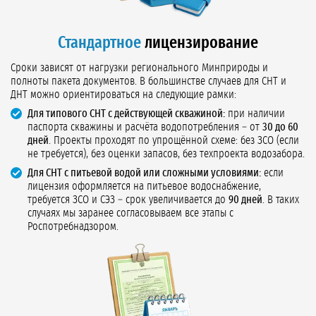
Стандартное
лицензирование
Сроки зависят от нагрузки регионального Минприроды и
полноты пакета документов. В большинстве случаев для СНТ и
ДНТ можно ориентироваться на следующие рамки:
Для типового СНТ с действующей скважиной:
при наличии
паспорта скважины и расчёта водопотребления – от
30 до 60
дней
. Проекты проходят по упрощённой схеме: без ЗСО (если
не требуется), без оценки запасов, без техпроекта водозабора.
Для СНТ с питьевой водой или сложными условиями:
если
лицензия оформляется на питьевое водоснабжение,
требуется ЗСО и СЭЗ – срок увеличивается до
90 дней
. В таких
случаях мы заранее согласовываем все этапы с
Роспотребнадзором.