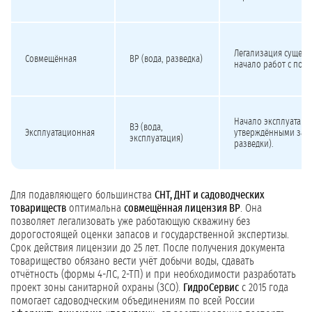
Легализация сущес
Совмещённая
ВР (вода, разведка)
начало работ с пос
Начало эксплуатаци
ВЭ (вода,
Эксплуатационная
утверждёнными зап
эксплуатация)
разведки).
Для подавляющего большинства
СНТ, ДНТ и садоводческих
товариществ
оптимальна
совмещённая лицензия ВР
. Она
позволяет легализовать уже работающую скважину без
дорогостоящей оценки запасов и государственной экспертизы.
Срок действия лицензии до 25 лет. После получения документа
товарищество обязано вести учёт добычи воды, сдавать
отчётность (формы 4-ЛС, 2-ТП) и при необходимости разработать
проект зоны санитарной охраны (ЗСО).
ГидроСервис
с 2015 года
помогает садоводческим объединениям по всей России