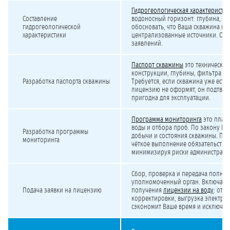
Гидрогеологическая характеристик
Составление
водоносный горизонт: глубина, сос
гидрогеологической
обосновать, что Ваша скважина не 
характеристики
централизованные источники. Обяз
заявлений.
Паспорт скважины
это технический
конструкции, глубины, фильтра и 
Разработка паспорта скважины
Требуется, если скважина уже есть.
лицензию не оформят, он подтверж
пригодна для эксплуатации.
Программа мониторинга
это план
воды и отбора проб. По закону Вы
Разработка программы
добычи и состояния скважины. Пр
мониторинга
чёткое выполнение обязательств 
минимизируя риски административ
Сбор, проверка и передача полног
уполномоченный орган. Включает
Подача заявки на лицензию
получения
лицензии на воду
: отв
корректировки, выгрузка электрон
сэкономит Ваше время и исключит 