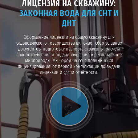
ЛИЦЕНЗИЯ НА СКВАЖИНУ:
ЗАКОННАЯ ВОДА ДЛЯ СНТ И
ДНТ
Оформление лицензии на общую скважину для
садоводческого товарищества включает сбор уставных
документов, подготовку паспорта скважины, расчёта
водопотребления и подачу заявления в региональное
Минприроды. Мы берём на себя полный цикл
лицензирования: от первой консультации до выдачи
лицензии и сдачи отчётности.
Воспроизвести видео