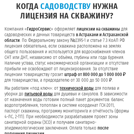
КОГДА
САДОВОДСТВУ
НУЖНА
ЛИЦЕНЗИЯ НА СКВАЖИНУ?
Компания «
ГидроСервис
» оформляет
лицензии на скважины
для
садоводческих и дачных товариществ
в Астрахани и Астраханской
области
. По Федеральному закону №2395-1 и статье 7.3 КоАП РФ
лицензия обязательна, если скважина расположена на землях
общего пользования и используется для водоснабжения членов
СНТ или ДНТ, независимо от объёма, глубины или года бурения.
Наличие устава, статус некоммерческой организации и отсутствие
прибыли не освобождают от лицензирования. За отсутствие
лицензии товариществу грозит
штраф от 800 000 до 1 000 000 ₽
для товарищества, а председателю от 30 000 до 50 000 ₽.
Мы работаем «под ключ»: от
технической воды
для полива и
уборки до
питьевой воды
для душевых и санузлов. В зависимости
от назначения воды готовим полный пакет документов: баланс
водопотребления, топоплан в системе координат ГСК-2011,
паспорт скважины, программу мониторинга и отчётность (формы
4-ЛС, 2-ТП). При необходимости разрабатываем проект зоны
санитарной охраны (ЗСО) и получаем санитарно-
эпидемиологические заключения. Оплата только
после
получения лицензии
.