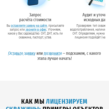
Запрос
Аудит и уточн
расчёта стоимости
исходных дан
Вы
оставляете заявку на сайте
, присылаете
Проверяем: тип скважин
запрос или
звоните в офис
. Уточняем,
водопотребления, наличие па
какое у Вас садоводство: СНТ, ДНТ, есть ли
СНТ. Определяем, нужна ли ЗСО 
скважина, паспорт, устав.
лицензия подойдёт (чаще 
Оставьте заявку
или
позвоните
– подскажем, с какого
этапа лучше начать!
КАК МЫ
ЛИЦЕНЗИРУЕМ