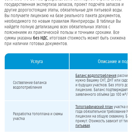
государственная экспертиза запасов, проект подсчёта запасов и
другие дорогостоящие этапы, обязательные для питьевой воды.
Вы получаете лицензию на базе реального пакета документов,
необходимого по новым правилам Минприроды. В таблице Вы
найдете полную детализацию всех обязательных этапов с
пояснением их практической пользы и точными сроками. Все
суммы указаны
без НДС
, итоговая стоимость может быть снижена
при наличии готовых документов.
Услуга
Описание и подр
Детализированная минимальная стоимость лицензирования подземных вод дл
Баланс водопотребления
рассчиты
нужно Вашему СНТ, ДНТ или садово
Составление баланса
и будущих участков. Без этого док
водопотребления
лицензию. Баланс подтверждает о
заявленного объёма (до 100 м³/сут
Топографический план
участка в си
года обязательное требование М
Разработка топоплана и схемы
лицензии на общую скважину. Без
участка
примут. Стоимость зависит от типа
питьевая
.