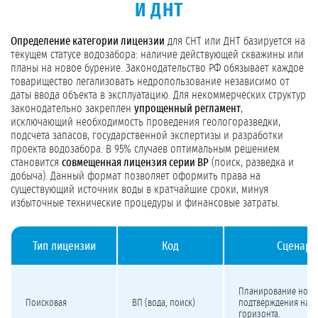
И ДНТ
Определение категории лицензии
для СНТ или ДНТ базируется на
текущем статусе водозабора: наличие действующей скважины или
планы на новое бурение. Законодательство РФ обязывает каждое
товарищество легализовать недропользование независимо от
даты ввода объекта в эксплуатацию. Для некоммерческих структур
законодательно закреплен
упрощенный регламент
,
исключающий необходимость проведения геологоразведки,
подсчета запасов, государственной экспертизы и разработки
проекта водозабора. В 95% случаев оптимальным решением
становится
совмещенная лицензия серии ВР
(поиск, разведка и
добыча). Данный формат позволяет оформить права на
существующий источник воды в кратчайшие сроки, минуя
избыточные технические процедуры и финансовые затраты.
Тип лицензии
Код
Сценари
Виды лицензий на подземные воды для СНТ и ДНТ
Планирование ново
Поисковая
ВП (вода, поиск)
подтверждения нал
горизонта.