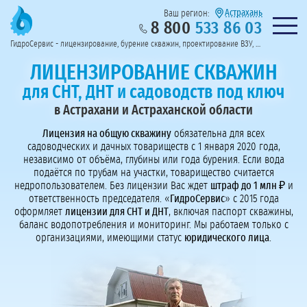
Астрахань
Ваш регион:
8 800
533 86 03
Предоставим полный пакет документов
Колл-центр на связи с 9:00 до 19:00
Нужна консульт
оссии
ГидроСервис - лицензирование, бурение скважин, проектирование ВЗУ, системы водоподготовки
Пригласить в тендер
Перезвоните мне!
ЛИЦЕНЗИРОВАНИЕ СКВАЖИН
для СНТ, ДНТ и садоводств под ключ
в Астрахани и Астраханской области
Лицензия на общую скважину
обязательна для всех
садоводческих и дачных товариществ с 1 января 2020 года,
независимо от объёма, глубины или года бурения. Если вода
подаётся по трубам на участки, товарищество считается
недропользователем. Без лицензии Вас ждет
штраф до 1 млн ₽
и
ответственность председателя. «
ГидроСервис
» с 2015 года
оформляет
лицензии для СНТ и ДНТ
, включая паспорт скважины,
баланс водопотребления и мониторинг. Мы работаем только с
организациями, имеющими статус
юридического лица
.