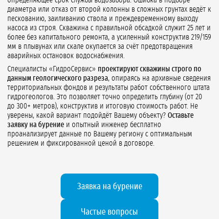
определяющее срок службы водозабора. Ошибка в подборе
диаметра или отказ от второй колонны в сложных грунтах ведёт к
пескованию, заиливанию ствола и преждевременному выходу
насоса из строя. Скважина с правильной обсадкой служит 25 лет и
более без капитального ремонта, а усиленный конструктив 219/159
мм в плывунах или скале окупается за счёт предотвращения
аварийных остановок водоснабжения.
Специалисты «ГидроСервис»
проектируют скважины строго по
данным геологического разреза
, опираясь на архивные сведения
территориальных фондов и результаты работ собственного штата
гидрогеологов. Это позволяет точно определить глубину (от 20
до 300+ метров), конструктив и итоговую стоимость работ. Не
уверены, какой вариант подойдёт Вашему объекту?
Оставьте
заявку на бурение
и опытный инженер бесплатно
проанализирует данные по Вашему региону с оптимальным
решением и фиксированной ценой в договоре.
Заявка на бурение
Частые вопросы