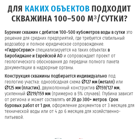
ДЛЯ
КАКИХ ОБЪЕКТОВ
ПОДХОДИТ
СКВАЖИНА 100–500 М³/СУТКИ?
Бурение скважин с дебитом 100–500 кубометров воды в сутки
это
решение для средних предприятий, где требуется стабильный
водозабор и полное юридическое сопровождение.
«ГидроСервис»
специализируется на таких объектах
в
Биробиджане и Еврейской АО
и сопровождает проект от
геологического обоснования до передачи полного пакета
документации в надзорные органы.
Конструкция скважины подбирается индивидуально
под
геологию участка: однообсадная схема
Ø127 мм (металл)
или
Ø125 мм (пластик)
, двухколонный конструктив
Ø159/127 мм
,
усиленный
Ø219/159 мм
(примерно в 5% случаев). Глубина зависит
от региона и может составлять
от 20 до 300+ метров
.
Срок
буровых работ от 1 дня
, оформление документов от 3 месяцев для
технической воды или от 4 до 6 месяцев для хозяйственно-
питьевой.