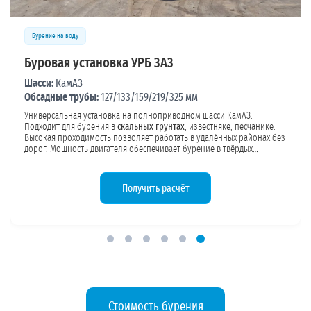
Бурение на воду
Буровая установка УРБ 3А3
Шасси:
КамАЗ
Обсадные трубы:
127/133/159/219/325 мм
Универсальная установка на полноприводном шасси КамАЗ.
Подходит для бурения в
скальных грунтах
, известняке, песчанике.
Высокая проходимость позволяет работать в удалённых районах без
дорог. Мощность двигателя обеспечивает бурение в твёрдых
породах. Конструкция обсадных труб подбирается под требуемый
объём водопотребления и геологию участка.
Получить расчёт
Стоимость бурения