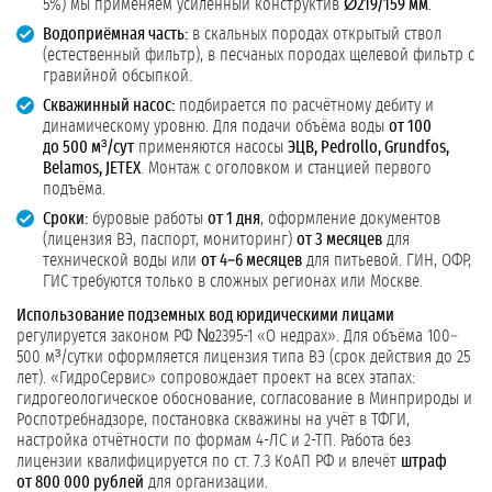
5%) мы применяем усиленный конструктив
Ø219/159 мм
.
Водоприёмная часть:
в скальных породах открытый ствол
(естественный фильтр), в песчаных породах щелевой фильтр с
гравийной обсыпкой.
Скважинный насос:
подбирается по расчётному дебиту и
динамическому уровню. Для подачи объёма воды
от 100
до 500 м³/сут
применяются насосы
ЭЦВ, Pedrollo, Grundfos,
Belamos, JETEX
. Монтаж с оголовком и станцией первого
подъёма.
Сроки:
буровые работы
от 1 дня
, оформление документов
(лицензия ВЭ, паспорт, мониторинг)
от 3 месяцев
для
технической воды или
от 4–6 месяцев
для питьевой. ГИН, ОФР,
ГИС требуются только в сложных регионах или Москве.
Использование подземных вод юридическими лицами
регулируется законом РФ №2395-1 «О недрах». Для объёма 100–
500 м³/сутки оформляется лицензия типа ВЭ (срок действия до 25
лет). «ГидроСервис» сопровождает проект на всех этапах:
гидрогеологическое обоснование, согласование в Минприроды и
Роспотребнадзоре, постановка скважины на учёт в ТФГИ,
настройка отчётности по формам 4-ЛС и 2-ТП. Работа без
лицензии квалифицируется по ст. 7.3 КоАП РФ и влечёт
штраф
от 800 000 рублей
для организации.