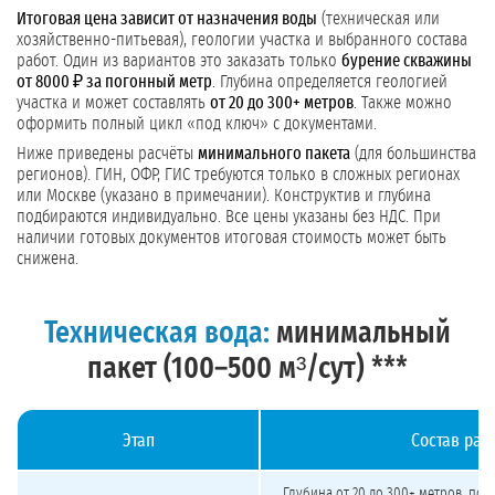
Итоговая цена зависит от назначения воды
(техническая или
хозяйственно-питьевая), геологии участка и выбранного состава
работ. Один из вариантов это заказать только
бурение скважины
от 8000 ₽ за погонный метр
. Глубина определяется геологией
участка и может составлять
от 20 до 300+ метров
. Также можно
оформить полный цикл «под ключ» с документами.
Ниже приведены расчёты
минимального пакета
(для большинства
регионов). ГИН, ОФР, ГИС требуются только в сложных регионах
или Москве (указано в примечании). Конструктив и глубина
подбираются индивидуально. Все цены указаны без НДС. При
наличии готовых документов итоговая стоимость может быть
снижена.
Техническая вода:
минимальный
пакет (100–500 м³/сут) ***
Этап
Состав раб
Стоимость бурения скважины на техническую воду 100–500 м³/сут (минимальн
Глубина от 20 до 300+ метров, под