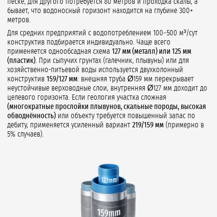
песке, для другого потребуется 80 метров и проходка скалы, а
бывает, что водоносный горизонт находится на глубине 300+
метров.
Для средних предприятий с водопотреблением 100–500 м³/сут
конструктив подбирается индивидуально. Чаще всего
применяется однообсадная схема
127 мм (металл) или 125 мм
(пластик)
. При сыпучих грунтах (галечник, плывуны) или для
хозяйственно-питьевой воды используется двухколонный
конструктив
159/127 мм
: внешняя труба Ø159 мм перекрывает
неустойчивые верховодные слои, внутренняя Ø127 мм доходит до
целевого горизонта. Если геология участка сложная
(многократные прослойки плывунов, скальные породы, высокая
обводнённость)
или объекту требуется повышенный запас по
дебиту, применяется усиленный вариант
219/159 мм
(примерно в
5% случаев).