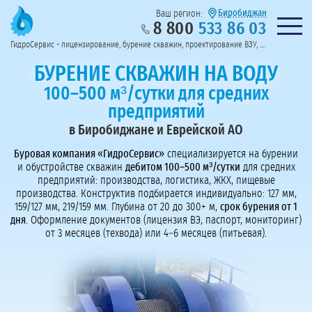
Биробиджан
Ваш регион:
8 800
533 86 03
Предоставим полный пакет документов
Колл-центр на связи с 9:00 до 19:00
Нужна консульт
оссии
ГидроСервис - лицензирование, бурение скважин, проектирование ВЗУ, системы водоподготовки
Пригласить в тендер
Перезвоните мне!
БУРЕНИЕ СКВАЖИН НА ВОДУ
100–500 м³/сутки для средних
предприятий
в Биробиджане и Еврейской АО
Буровая компания «ГидроСервис»
специализируется на бурении
и обустройстве скважин
дебитом 100–500 м³/сутки
для средних
предприятий: производства, логистика, ЖКХ, пищевые
производства. Конструктив подбирается индивидуально: 127 мм,
159/127 мм, 219/159 мм. Глубина от 20 до 300+ м,
срок бурения от 1
дня
. Оформление документов (лицензия ВЭ, паспорт, мониторинг)
от 3 месяцев (техвода) или 4–6 месяцев (питьевая).