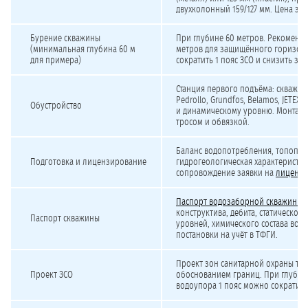
двухколонный 159/127 мм. Цена за 
Бурение скважины
При глубине 60 метров. Рекоменду
(минимальная глубина 60 м
метров для защищённого горизонт
для примера)
сократить 1 пояс ЗСО и снизить зат
Станция первого подъёма: скважин
Pedrollo, Grundfos, Belamos, JETEX
Обустройство
и динамическому уровню. Монтаж с
тросом и обвязкой.
Баланс водопотребления, топоплан 
Подготовка и лицензирование
гидрогеологическая характеристик
сопровождение заявки на
лицензи
Паспорт водозаборной скважины
с
конструктива, дебита, статическог
Паспорт скважины
уровней, химического состава воды
постановки на учёт в ТФГИ.
Проект зон санитарной охраны трё
Проект ЗСО
обоснованием границ. При глубине
водоупора 1 пояс можно сократить 