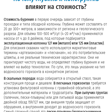
влияют на стоимость?
Стоимость бурения
в первую очередь зависит от глубины
проходки и типа обсадной колонны. Глубина может составлять от
20 до 300+ метров, в зависимости от региона и геологического
разреза. Для объёма 100–500 м³/сут (4–20 м³/час) применяются
насосы от 4 до 8 дюймов, под которые подбирается
эксплуатационная колонна 127 мм (металл) или 125 мм (пластик)
.
Для описания скважин часто используются маркетинговые
термины «артезианская» и «песчаная», но это потребительские
штампы, а не реальные технические характеристики. Они не
гарантируют чистоту воды, не определяют глубину бурения и не
влияют на выбор технологии. По сути, это лишь указание на тип
водоносного горизонта в конкретном регионе.
В скальных породах
вода собирается в открытый ствол, такая
конструкция проще и дешевле.
В песчаных горизонтах
требуется
установка фильтровой колонны с гравийной обсыпкой, а это
дополнительные материалы и трудозатраты.
При сыпучих грунтах
(галечник, пески-плывуны) или для питьевой воды применяется
двойной обсад 159/127 мм, где внешняя труба защищает от
обрушения, а внутренняя доходит до водоносного горизонта.
Самый сложный случай это
пески-плывуны (водонасыщенные