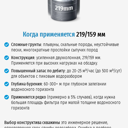
Когда применяется
219/159 мм
Сложные грунты:
плывуны, скальные породы, неустойчивые
пески, многократные прослойки сыпучих пород
Конструкция:
усиленная двухколонная, 219/159 мм.
Применяется при высоких нагрузках на обсадку.
Повышенный запас по дебиту:
до 20–25 м³/час (до 500 м³/сут)
для объектов с пиковым водоразбором
Глубина бурения:
60–300+ м при глубоком залегании
водоносного горизонта
Применяется редко
(примерно в 5% случаев), когда нужна
большая площадь фильтра при малой толщине водоносного
горизонта
Выбор конструктива скважины
это инженерное решение,