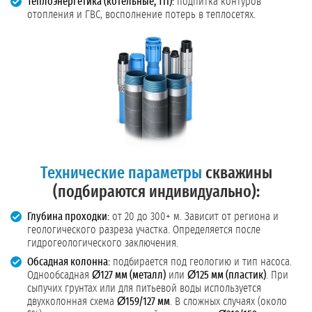
Теплоэнергетика (котельные, ТП):
подпитка контуров
отопления и ГВС, восполнение потерь в теплосетях.
Технические параметры
скважины
(подбираются индивидуально):
Глубина проходки:
от 20 до 300+ м. Зависит от региона и
геологического разреза участка. Определяется после
гидрогеологического заключения.
Обсадная колонна:
подбирается под геологию и тип насоса.
Однообсадная
Ø127 мм (металл)
или
Ø125 мм (пластик)
. При
сыпучих грунтах или для питьевой воды используется
двухколонная схема
Ø159/127 мм
. В сложных случаях (около