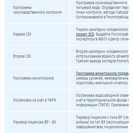
Программа производственного кон
Программа
питьевой воды. Определяет перио
производственного контроля
точки контроля, методы лаборато
Согласовывается в Роспотребнадзо
Первое санитарно-эпидемиологич
Первое СЭЗ
проект ЗСО
. Выдаётся Роспотребн
экспертизы в ФБУЗ «Центр гигиен
Второе санитарно-эпидемиологич
Второе СЭЗ
использование водного объекта дл
Требует выезда эксперта Роспотре
Программа мониторинга подземны
Программа мониторинга
замеры уровней, ежеквартальные 
подготовку ежегодной отчётности 
Постановка водозаборной скважин
Постановка на учёт в ТФГИ
учёт в территориальном фонде ге
информации (ТФГИ). Присвоение к
Перевод лицензии с типа ВР (геол
Перевод лицензии ВР - ВЭ
добыча) на тип ВЭ (эксплуатация).
завершения всех лицензионных тр