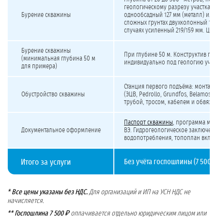
геологическому разрезу участка. К
Бурение скважины
однообсадный 127 мм (металл) или 
сложных грунтах двухколонный 159
случаях усиленный 219/159 мм. Цен
Бурение скважины
При глубине 50 м. Конструктив по
(минимальная глубина 50 м
индивидуально под геологию участ
для примера)
Станция первого подъёма: монтаж 
Обустройство скважины
(ЭЦВ, Pedrollo, Grundfos, Belamos, 
трубой, тросом, кабелем и обвязк
Паспорт скважины
, программа мо
Документальное оформление
ВЭ. Гидрогеологическое заключени
водопотребления, топоплан включ
Итого за услуги
Без учёта госпошлины (7 500 ₽)
* Все цены указаны без НДС.
Для организаций и ИП на УСН НДС не
начисляется.
** Госпошлина 7 500 ₽
оплачивается отдельно юридическим лицом или