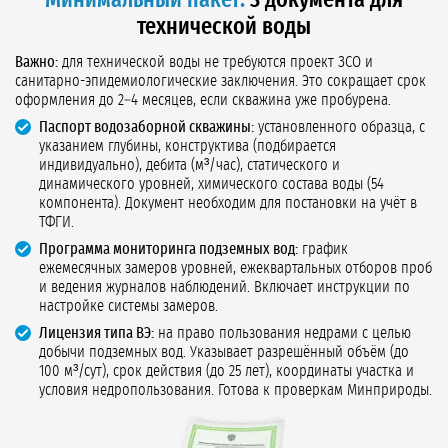
Минимальный пакет:
3 документа для
технической воды
Важно:
для технической воды не требуются проект ЗСО и
санитарно-эпидемиологические заключения. Это сокращает срок
оформления до 2–4 месяцев, если скважина уже пробурена.
Паспорт водозаборной скважины:
установленного образца, с
указанием глубины, конструктива (подбирается
индивидуально), дебита (м³/час), статического и
динамического уровней, химического состава воды (54
компонента). Документ необходим для постановки на учёт в
ТФГИ.
Программа мониторинга подземных вод:
график
ежемесячных замеров уровней, ежеквартальных отборов проб
и ведения журналов наблюдений. Включает инструкции по
настройке системы замеров.
Лицензия типа ВЭ:
на право пользования недрами с целью
добычи подземных вод. Указывает разрешённый объём (до
100 м³/сут), срок действия (до 25 лет), координаты участка и
условия недропользования. Готова к проверкам Минприроды.