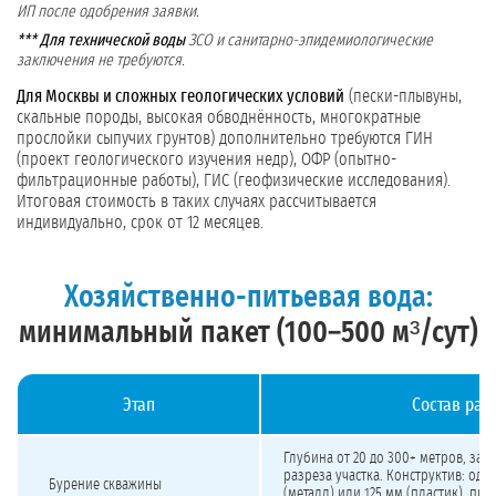
ИП после одобрения заявки.
*** Для технической воды
ЗСО и санитарно-эпидемиологические
заключения не требуются.
Для Москвы и сложных геологических условий
(пески-плывуны,
скальные породы, высокая обводнённость, многократные
прослойки сыпучих грунтов) дополнительно требуются ГИН
(проект геологического изучения недр), ОФР (опытно-
фильтрационные работы), ГИС (геофизические исследования).
Итоговая стоимость в таких случаях рассчитывается
индивидуально, срок от 12 месяцев.
Хозяйственно-питьевая вода:
минимальный пакет (100–500 м³/сут)
Этап
Состав раб
Стоимость бурения скважины на хозяйственно-питьевую воду 100–500 м³/сут 
Глубина от 20 до 300+ метров, зав
разреза участка. Конструктив: одн
Бурение скважины
(металл) или 125 мм (пластик), при