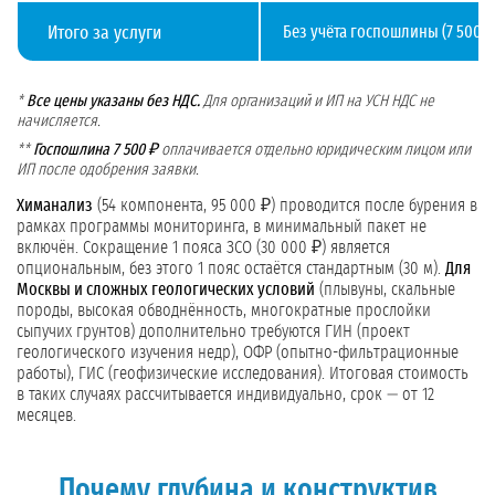
Итого за услуги
Без учёта госпошлины (7 500 ₽)
*
Все цены указаны без НДС.
Для организаций и ИП на УСН НДС не
начисляется.
**
Госпошлина 7 500 ₽
оплачивается отдельно юридическим лицом или
ИП после одобрения заявки.
Химанализ
(54 компонента, 95 000 ₽) проводится после бурения в
рамках программы мониторинга, в минимальный пакет не
включён. Сокращение 1 пояса ЗСО (30 000 ₽) является
опциональным, без этого 1 пояс остаётся стандартным (30 м).
Для
Москвы и сложных геологических условий
(плывуны, скальные
породы, высокая обводнённость, многократные прослойки
сыпучих грунтов) дополнительно требуются ГИН (проект
геологического изучения недр), ОФР (опытно-фильтрационные
работы), ГИС (геофизические исследования). Итоговая стоимость
в таких случаях рассчитывается индивидуально, срок — от 12
месяцев.
Почему глубина и конструктив