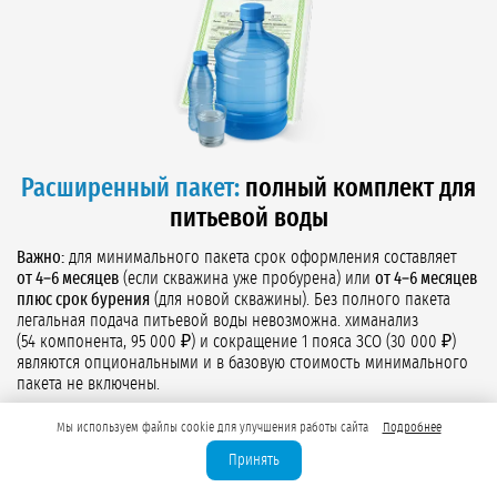
Расширенный пакет:
полный комплект для
питьевой воды
Важно:
для минимального пакета срок оформления составляет
от 4–6 месяцев
(если скважина уже пробурена) или
от 4–6 месяцев
плюс срок бурения
(для новой скважины). Без полного пакета
легальная подача питьевой воды невозможна. химанализ
(54 компонента, 95 000 ₽) и сокращение 1 пояса ЗСО (30 000 ₽)
являются опциональными и в базовую стоимость минимального
пакета не включены.
Все документы из пакета для технической воды:
паспорт
Мы используем файлы cookie для улучшения работы сайта
Подробнее
скважины, программа мониторинга, лицензия ВЭ.
Принять
Проект зон санитарной охраны (ЗСО):
три пояса с
обоснованием границ. При наличии защищённого горизонта