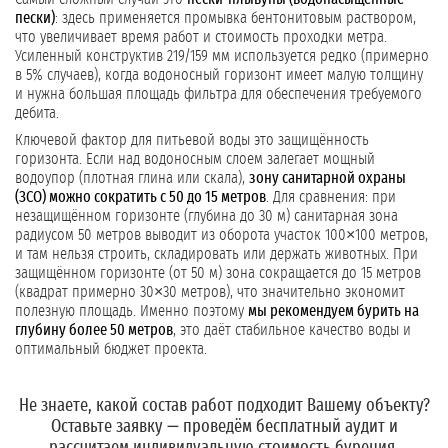
пески)
: здесь применяется промывка бентонитовым раствором,
что увеличивает время работ и стоимость проходки метра.
Усиленный конструктив 219/159 мм используется редко (примерно
в 5% случаев), когда водоносный горизонт имеет малую толщину
и нужна большая площадь фильтра для обеспечения требуемого
дебита.
Ключевой фактор для питьевой воды это защищённость
горизонта. Если над водоносным слоем залегает мощный
водоупор (плотная глина или скала),
зону санитарной охраны
(ЗСО) можно сократить с 50 до 15 метров
. Для сравнения: при
незащищённом горизонте (глубина до 30 м) санитарная зона
радиусом 50 метров выводит из оборота участок 100×100 метров,
и там нельзя строить, складировать или держать животных. При
защищённом горизонте (от 50 м) зона сокращается до 15 метров
(квадрат примерно 30×30 метров), что значительно экономит
полезную площадь. Именно поэтому
мы рекомендуем бурить на
глубину более 50 метров
, это даёт стабильное качество воды и
оптимальный бюджет проекта.
Не знаете, какой состав работ подходит Вашему объекту?
Оставьте заявку
— проведём бесплатный аудит и