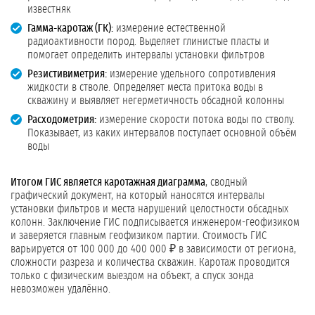
известняк
Гамма-каротаж (ГК):
измерение естественной
радиоактивности пород. Выделяет глинистые пласты и
помогает определить интервалы установки фильтров
Резистивиметрия:
измерение удельного сопротивления
жидкости в стволе. Определяет места притока воды в
скважину и выявляет негерметичность обсадной колонны
Расходометрия:
измерение скорости потока воды по стволу.
Показывает, из каких интервалов поступает основной объём
воды
Итогом ГИС является каротажная диаграмма
, сводный
графический документ, на который наносятся интервалы
установки фильтров и места нарушений целостности обсадных
колонн. Заключение ГИС подписывается инженером-геофизиком
и заверяется главным геофизиком партии. Стоимость ГИС
варьируется от 100 000 до 400 000 ₽ в зависимости от региона,
сложности разреза и количества скважин. Каротаж проводится
только с физическим выездом на объект, а спуск зонда
невозможен удалённо.