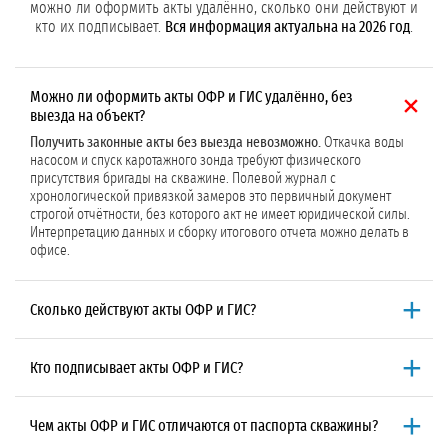
можно ли оформить акты удалённо, сколько они действуют и
кто их подписывает.
Вся информация актуальна на 2026 год
.
Можно ли оформить акты ОФР и ГИС удалённо, без
выезда на объект?
Получить законные акты без выезда невозможно.
Откачка воды
насосом и спуск каротажного зонда требуют физического
присутствия бригады на скважине. Полевой журнал с
хронологической привязкой замеров это первичный документ
строгой отчётности, без которого акт не имеет юридической силы.
Интерпретацию данных и сборку итогового отчета можно делать в
офисе.
Сколько действуют акты ОФР и ГИС?
Акты действуют весь срок эксплуатации скважины,
то есть 25–50
лет. Они являются основанием для ежегодной отчётности и
Кто подписывает акты ОФР и ГИС?
хранятся постоянно. Повторные ОФР назначаются, если дебит упал
более чем на 20% по сравнению с паспортными данными.
Действует трёхуровневая система подписей.
На полевом уровне
Повторный каротаж рекомендуется каждые 10–15 лет для оценки
документы подписывают гидрогеолог-полевик и буровой мастер.
Чем акты ОФР и ГИС отличаются от паспорта скважины?
состояния обсадных колонн.
На техническом уровне заключения заверяют главный гидрогеолог