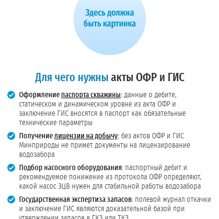
Для чего нужны
акты ОФР и ГИС
Оформление
паспорта скважины
:
данные о дебите,
статическом и динамическом уровне из акта ОФР и
заключение ГИС вносятся в паспорт как обязательные
технические параметры
Получение
лицензии на добычу
:
без актов ОФР и ГИС
Минприроды не примет документы на лицензирование
водозабора
Подбор насосного оборудования:
паспортный дебит и
рекомендуемое понижение из протокола ОФР определяют,
какой насос ЭЦВ нужен для стабильной работы водозабора
Государственная экспертиза запасов:
полевой журнал откачки
и заключение ГИС являются доказательной базой при
утверждении запасов в ГКЗ или ТКЗ