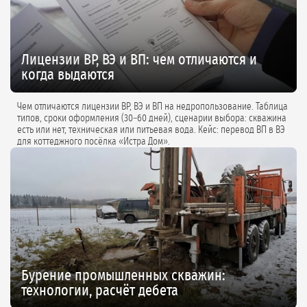
Лицензии ВР, ВЭ и ВП: чем отличаются и
когда выдаются
Чем отличаются лицензии ВР, ВЭ и ВП на недропользование. Таблица
типов, сроки оформления (30–60 дней), сценарии выбора: скважина
есть или нет, техническая или питьевая вода. Кейс: перевод ВП в ВЭ
для коттеджного посёлка «Истра Дом».
Бурение промышленных скважин:
технологии, расчёт дебета