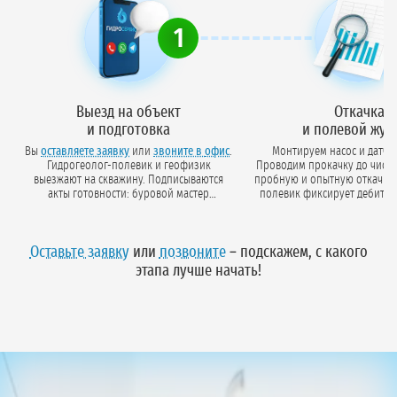
1
Выезд на объект
Откачка
и подготовка
и полевой жур
Вы
оставляете заявку
или
звоните в офис
.
Монтируем насос и датчи
Гидрогеолог-полевик и геофизик
Проводим прокачку до чисто
выезжают на скважину. Подписываются
пробную и опытную откачки. Гидрогеолог-
акты готовности: буровой мастер
полевик фиксирует дебит, 
подтверждает состояние ствола,
уровень и температуру в журнале с
исследователи — готовность техники и
привязкой ко времени. Откач
приборов.
до 10 дней в зависимости от объёма
Оставьте заявку
или
позвоните
– подскажем, с какого
водопотреблени
этапа лучше начать!