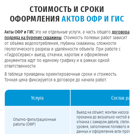
СТОИМОСТЬ И СРОКИ
ОФОРМЛЕНИЯ
АКТОВ ОФР И ГИС
Акты ОФР и ГИС
это не отдельные услуги, а часть общего
договора
подряда на бурение скважины
. Стоимость полевых работ зависит
от объёма водопотребления, глубины скважины, сложности
геологического разреза и удалённости объекта. При работе с
«ГидроСервис» выезд, откачки, каротаж и оформление
документов идут по единому графику и в рамках одной
ответственности.
В таблице приведены ориентировочные сроки и стоимость.
Точная цена фиксируется в договоре до начала работ.
Услуга
Состав раб
Стоимость и сроки оформления актов ОФР и ГИС
Выезд на объект, монтаж насоса и 
прокачка до визуально чистой вод
Опытно-фильтрационные
откачка с замером дебита, статиче
работы (ОФР)
уровня, заполнение полевого жур
данных и оформление акта-прото