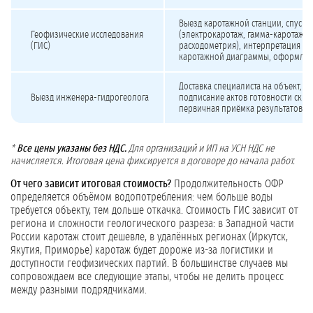
Выезд каротажной станции, спуск 
Геофизические исследования
(электрокаротаж, гамма-каротаж, 
(ГИС)
расходометрия), интерпретация да
каротажной диаграммы, оформлен
Доставка специалиста на объект, к
Выезд инженера-гидрогеолога
подписание актов готовности сква
первичная приёмка результатов
*
Все цены указаны без НДС.
Для организаций и ИП на УСН НДС не
начисляется. Итоговая цена фиксируется в договоре до начала работ.
От чего зависит итоговая стоимость?
Продолжительность ОФР
определяется объёмом водопотребления: чем больше воды
требуется объекту, тем дольше откачка. Стоимость ГИС зависит от
региона и сложности геологического разреза: в Западной части
России каротаж стоит дешевле, в удалённых регионах (Иркутск,
Якутия, Приморье) каротаж будет дороже из-за логистики и
доступности геофизических партий. В большинстве случаев мы
сопровождаем все следующие этапы, чтобы не делить процесс
между разными подрядчиками.