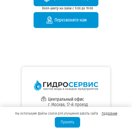
Колл-центр на связи с 9:00 до 19:00
Перезвоните нам
Центральный офис
г. Москва, 17-й проезд
Марьиной рощи,
Мы используем файлы cookie для улучшения работы сайта
Подробнее
д. 4, корп. 1, эт. 7, оф. 717
8 (800) 533-86-03
Принять
+7 (499) 648-68-50