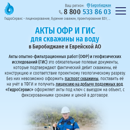
Биробиджан
Ваш регион:
8 800
533 86 03
Предоставим полный пакет документов
Колл-центр на связи с 9:00 до 19:00
Нужна консульт
оссии
ГидроСервис - лицензирование, бурение скважин, проектирование ВЗУ, системы водоподготовки
Пригласить в тендер
Перезвоните мне!
АКТЫ ОФР И ГИС
для скважины на воду
в Биробиджане и Еврейской АО
Акты опытно-фильтрационных работ (ОФР) и геофизических
исследований (ГИС)
это обязательные полевые документы,
которые подтверждают фактический дебит скважины, её
конструкцию и соответствие проектному геологическому разрезу.
Без них невозможно оформить
паспорт скважины
, поставить её
на учёт в ТФГИ и получить
лицензию на добычу подземных вод
.
«ГидроСервис»
оформляет акты под ключ с выездом на объект, с
фиксированными сроками и ценой в договоре.