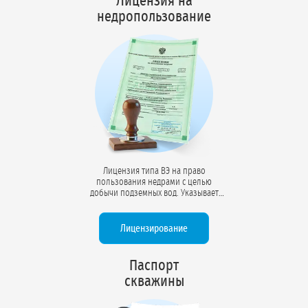
Лицензия на
недропользование
Лицензия типа ВЭ на право
пользования недрами с целью
добычи подземных вод. Указывает
разрешённый объём
водопотребления (м³/сут), срок
действия (до 25 лет), координаты
Лицензирование
участка недр и условия
недропользования. Документ готов к
проверкам Минприроды.
Паспорт
скважины