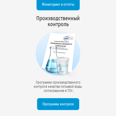
по настройке системы замеров и
Мониторинг и отчёты
контролю параметров скважины.
Производственный
контроль
Программа производственного
контроля качества питьевой воды,
согласованная в ТОУ
Роспотребнадзора. Определяет
периодичность отбора проб (54
компонента), точки контроля, методы
Программа контроля
лабораторных анализов и
требования СанПиН к качеству воды.