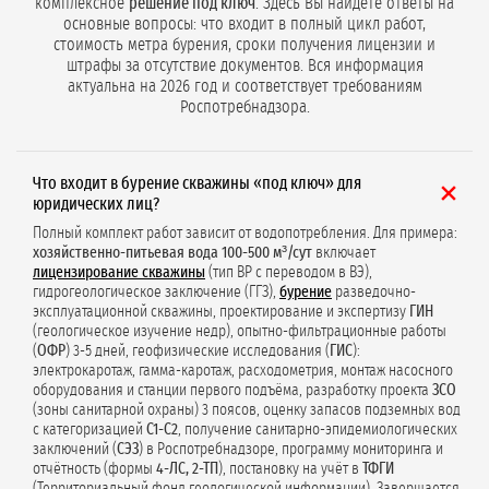
комплексное
решение под ключ
. Здесь Вы найдёте ответы на
основные вопросы: что входит в полный цикл работ,
стоимость метра бурения, сроки получения лицензии и
штрафы за отсутствие документов. Вся информация
актуальна на 2026 год и соответствует требованиям
Роспотребнадзора.
Что входит в бурение скважины «под ключ» для
юридических лиц?
Полный комплект работ зависит от водопотребления. Для примера:
хозяйственно-питьевая вода 100-500 м³/сут
включает
лицензирование скважины
(тип ВР с переводом в ВЭ),
гидрогеологическое заключение (ГГЗ),
бурение
разведочно-
эксплуатационной скважины, проектирование и экспертизу
ГИН
(геологическое изучение недр), опытно-фильтрационные работы
(
ОФР
) 3-5 дней, геофизические исследования (
ГИС
):
электрокаротаж, гамма-каротаж, расходометрия, монтаж насосного
оборудования и станции первого подъёма, разработку проекта
ЗСО
(зоны санитарной охраны) 3 поясов, оценку запасов подземных вод
с категоризацией
С1-С2
, получение санитарно-эпидемиологических
заключений (
СЭЗ
) в Роспотребнадзоре, программу мониторинга и
отчётность (формы
4-ЛС, 2-ТП
), постановку на учёт в
ТФГИ
(Территориальный фонд геологической информации). Завершается