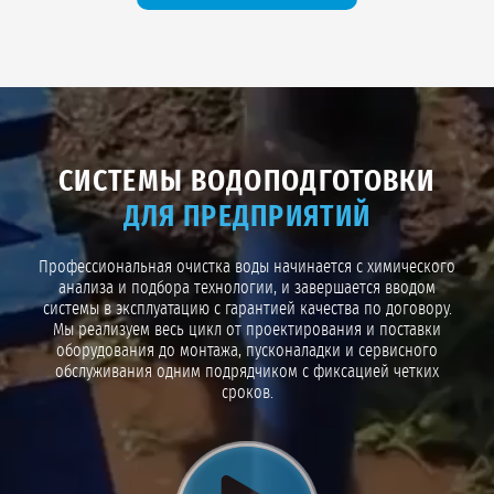
компонента), оценка запасов с категоризацией
С1-С2
, проект
ЗСО
и
получение
СЭЗ
в Роспотребнадзоре, монтаж оборудования и ввод в
эксплуатацию, постановка на учёт в
ТФГИ
.
При срочной необходимости возможен
ускоренный формат работы
,
который лучше обсудить индивидуально с менеджером.
СИСТЕМЫ ВОДОПОДГОТОВКИ
ДЛЯ ПРЕДПРИЯТИЙ
Профессиональная очистка воды начинается с химического
анализа и подбора технологии, и завершается вводом
системы в эксплуатацию с гарантией качества по договору.
Мы реализуем весь цикл от проектирования и поставки
оборудования до монтажа, пусконаладки и сервисного
обслуживания одним подрядчиком с фиксацией четких
сроков.