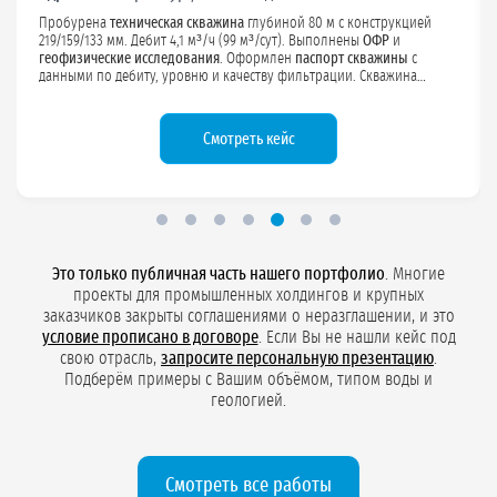
Выполнено
бурение эксплуатационной скважины
глубиной 110 м с
конструкцией 170/140 мм. Дебит 8,3 м³/ч (200 м³/сут). Проведены
ОФР
и
геофизика
. Оформлен
паспорт скважины
, разработан проект
ЗСО. Скважина обеспечивает
хозяйственно-питьевую воду
для
персонала подстанции.
Смотреть проект
Это только публичная часть нашего портфолио
. Многие
проекты для промышленных холдингов и крупных
заказчиков закрыты соглашениями о неразглашении, и это
условие прописано в договоре
. Если Вы не нашли кейс под
свою отрасль,
запросите персональную презентацию
.
Подберём примеры с Вашим объёмом, типом воды и
геологией.
Смотреть все работы