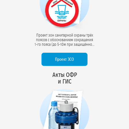
Проект зон санитарной охраны трёх
поясов с обоснованием сокращения
1-го пояса (до 5-10м при защищённом
горизонте). Включает два санитарно-
эпидемиологических заключения
(СЭЗ) от Роспотребнадзора на проект
Проект ЗСО
ЗСО и использование водного
объекта.
Акты ОФР
и ГИС