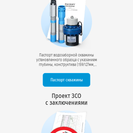
Паспорт водозаборной скважины
установленного образца с указанием
глубины, конструктива (159/127мм,
219/159мм), дебита (м³/час),
статического и динамического
уровней, химического состава воды
Паспорт скважины
(54 компонента). Документ для учёта в
ТФГИ.
Проект ЗСО
с заключениями