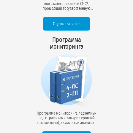
вод с категоризацией С1-С2,
прошедший государственную
экспертизу в Росгеолэкспертизе.
Протокол ГКЗ подтверждает объём
утверждённых запасов (м³/сут) и
Оценка запасов
возможность эксплуатации
водозабора в заявленном режиме.
Программа
мониторинга
Программа мониторинга подземных
вод с графиками замеров уровней
(ежемесячно), химических анализов
(ежеквартально), ведения журналов
наблюдений. Включает инструкции