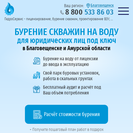
Благовещенск
Ваш регион:
8 800
533 86 03
Предоставим полный пакет документов
Колл-центр на связи с 9:00 до 19:00
Нужна консульт
оссии
ГидроСервис - лицензирование, бурение скважин, проектирование ВЗУ, системы водоподготовки
Пригласить в тендер
Перезвоните мне!
БУРЕНИЕ СКВАЖИН НА ВОДУ
для юридических лиц под ключ
в Благовещенске и Амурской области
Бурение на воду
от лицензии
до ввода в эксплуатацию
Свой парк буровых установок,
работа в скальных грунтах
Бесплатный аудит и расчёт под
Ваш объём потребления
Расчёт стоимости бурения
+ Получите пошаговый план работ в подарок