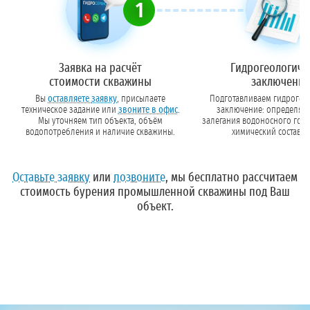
1
Заявка на расчёт
Гидрогеологиче
стоимости скважины
заключение
Вы
оставляете заявку
, присылаете
Подготавливаем гидрогео
техническое задание или
звоните в офис
.
заключение: определяе
Мы уточняем тип объекта, объём
залегания водоносного гори
водопотребления и наличие скважины.
химический состав в
предварительный конструкт
Оставьте заявку
или
позвоните
, мы бесплатно рассчитаем
стоимость бурения промышленной скважины под Ваш
объект.