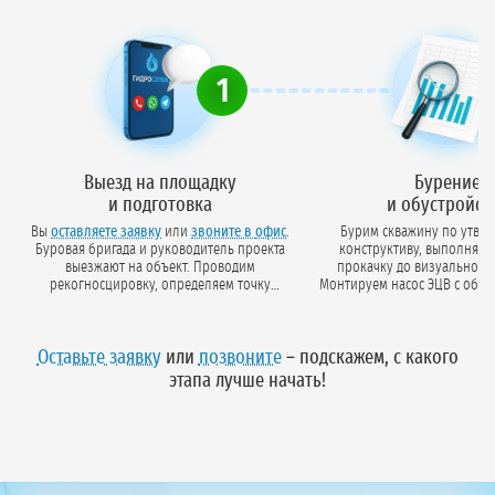
1
Выезд на площадку
Бурение
и подготовка
и обустройст
Вы
оставляете заявку
или
звоните в офис
.
Бурим скважину по утве
Буровая бригада и руководитель проекта
конструктиву, выполняем
выезжают на объект. Проводим
прокачку до визуально чи
рекогносцировку, определяем точку
Монтируем насос ЭЦВ с обвя
бурения, готовим площадку: планировка,
управления и часто
отсыпка, бетонирование основания под
преобразователем. Прово
блок-контейнер.
фильтрационные работ
Оставьте заявку
или
позвоните
– подскажем, с какого
геофизику (ГИС) для подтверждения
дебита.
этапа лучше начать!