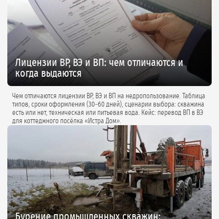
Лицензии ВР, ВЭ и ВП: чем отличаются и
когда выдаются
Чем отличаются лицензии ВР, ВЭ и ВП на недропользование. Таблица
типов, сроки оформления (30–60 дней), сценарии выбора: скважина
есть или нет, техническая или питьевая вода. Кейс: перевод ВП в ВЭ
для коттеджного посёлка «Истра Дом».
Бурение промышленных скважин: