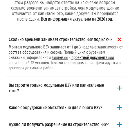
этом разделе Вы найдёте ответы на ключевые вопросы:
сколько времени занимает стройка, чем модульное здание
отличается от капитального, какие документы передаются
после сдачи.
Вся информация актуальна на 2026 год
.
Сколько времени занимает строительство ВЗУ под ключ?
Монтаж модульного ВЗУ занимает от 1 до 3 недель
в зависимости от
состава оборудования и сезона. Полный цикл с бурением
скважины, оформлением
лицензии
и
проектной документации
составляет 4-12 месяцев. Точный календарный план фиксируется в
договоре до начала работ.
Вы строите только модульные ВЗУ или капитальные
тоже?
«ГидроСервис» строит модульные ВЗУ
на базе блок-контейнеров
заводской готовности, это проверенное решение для большинства
Какое оборудование обязательно для любого ВЗУ?
коммерческих объектов: складов, АЗС, промплощадок, котельных.
Модульное здание монтируется за 1–2 недели и не требует
Минимальный набор:
скважинный насос со станцией первого
капитального фундамента. Если по техническому заданию
подъёма и шкафом управления. Для технической воды этого
Нужно ли получать разрешение на строительство ВЗУ?
заказчика требуется капитальное здание, мы также готовы его
достаточно. Для
питьевой воды
добавляются фильтры грубой
построить. Тип ВЗУ определяется на этапе
проектирования
и