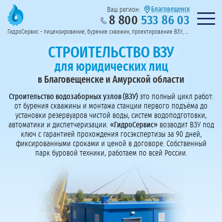
Благовещенск
Ваш регион:
8 800
533 86 03
Предоставим полный пакет документов
Колл-центр на связи с 9:00 до 19:00
Нужна консульт
оссии
ГидроСервис - лицензирование, бурение скважин, проектирование ВЗУ, системы водоподготовки
Пригласить в тендер
Перезвоните мне!
СТРОИТЕЛЬСТВО ВЗУ
для юридических лиц
в Благовещенске и Амурской области
Строительство водозаборных узлов (ВЗУ)
это полный цикл работ:
от бурения скважины и монтажа станции первого подъёма до
установки резервуаров чистой воды, систем водоподготовки,
автоматики и диспетчеризации.
«ГидроСервис»
возводит ВЗУ под
ключ с гарантией прохождения госэкспертизы за 90 дней,
фиксированными сроками и ценой в договоре. Собственный
парк буровой техники, работаем по всей России.