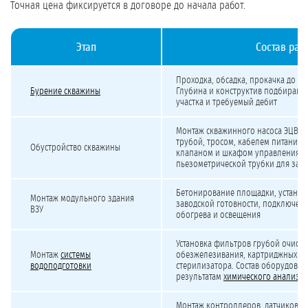
Точная цена фиксируется в договоре до начала работ.
Этап
Состав раб
Стоимость и сроки строительства ВЗУ
Проходка, обсадка, прокачка до ви
Бурение скважины
Глубина и конструктив подбирают
участка и требуемый дебит
Монтаж скважинного насоса ЭЦВ с
трубой, тросом, кабелем питания,
Обустройство скважины
клапаном и шкафом управления. У
пьезометрической трубки для зам
Бетонирование площадки, установ
Монтаж модульного здания
заводской готовности, подключен
ВЗУ
обогрева и освещения
Установка фильтров грубой очистк
Монтаж
системы
обезжелезивания, картриджных фи
водоподготовки
стерилизатора. Состав оборудован
результатам
химического анализа 
Монтаж контроллеров, датчиков да