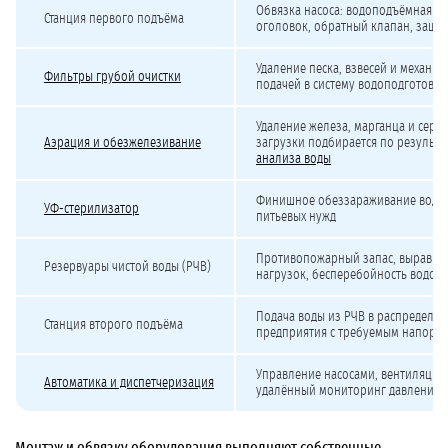
Обвязка насоса: водоподъёмная тру
Станция первого подъёма
оголовок, обратный клапан, защита
Удаление песка, взвесей и механи
Фильтры грубой очистки
подачей в систему водоподготовки
Удаление железа, марганца и серов
Аэрация и обезжелезивание
загрузки подбирается по результа
анализа воды
Финишное обеззараживание воды 
УФ-стерилизатор
питьевых нужд
Противопожарный запас, выравни
Резервуары чистой воды (РЧВ)
нагрузок, бесперебойность водос
Подача воды из РЧВ в распределит
Станция второго подъёма
предприятия с требуемым напоро
Управление насосами, вентиляцие
Автоматика и диспетчеризация
удалённый мониторинг давления, р