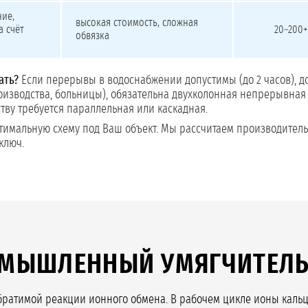
ние,
высокая стоимость, сложная
а счёт
20–200+
обвязка
ать?
Если перерывы в водоснабжении допустимы (до 2 часов), до
оизводства, больницы), обязательна двухколонная непрерывная 
тву требуется параллельная или каскадная.
тимальную схему под Ваш объект. Мы рассчитаем производитель
ключ.
РОМЫШЛЕННЫЙ УМЯГЧИТЕЛ
ратимой реакции ионного обмена. В рабочем цикле ионы кальци