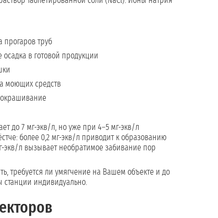
раствор таблетированной соли (NaCl). Ионы натрия
 прогаров труб
е осадка в готовой продукции
шки
да моющих средств
 окрашивание
ет до 7 мг-экв/л, но уже при 4–5 мг-экв/л
стче: более 0,2 мг-экв/л приводит к образованию
г-экв/л вызывает необратимое забивание пор
ть, требуется ли умягчение на Вашем объекте и до
ы станции индивидуально.
секторов