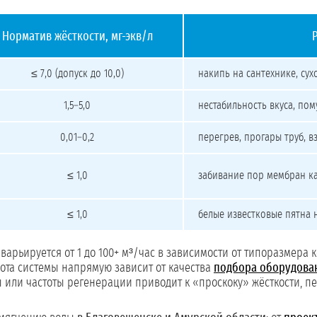
Норматив жёсткости, мг-экв/л
≤ 7,0 (допуск до 10,0)
накипь на сантехнике, су
1,5–5,0
нестабильность вкуса, пом
0,01–0,2
перегрев, прогары труб, 
≤ 1,0
забивание пор мембран к
≤ 1,0
белые известковые пятна 
варьируется от 1 до 100+ м³/час в зависимости от типоразмера 
бота системы напрямую зависит от качества
подбора оборудова
 или частоты регенерации приводит к «проскоку» жёсткости, п