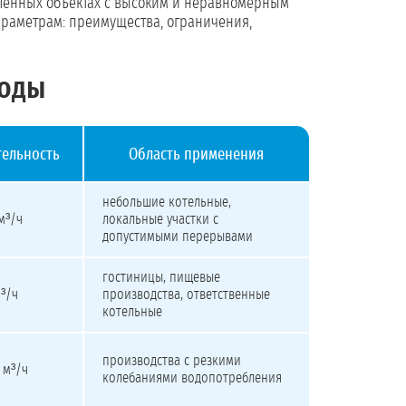
шленных объектах с высоким и неравномерным
раметрам: преимущества, ограничения,
воды
ельность
Область применения
небольшие котельные,
 м³/ч
локальные участки с
допустимыми перерывами
гостиницы, пищевые
м³/ч
производства, ответственные
котельные
производства с резкими
 м³/ч
колебаниями водопотребления