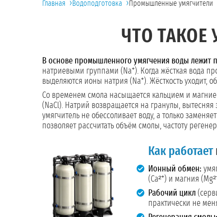
›
›
Главная
Водоподготовка
Промышленные умягчители
ЧТО ТАКОЕ
В основе промышленного умягчения воды лежит п
натриевыми группами (Na⁺). Когда жёсткая вода про
выделяются ионы натрия (Na⁺). Жёсткость уходит, 
Со временем смола насыщается кальцием и магнием
(NaCl). Натрий возвращается на гранулы, вытесняя
умягчитель не обессоливает воду, а только заменяе
позволяет рассчитать объём смолы, частоту регене
Как работает
Ионный обмен:
умяг
(Ca²⁺) и магния (Mg
Рабочий цикл
(серв
практически не мен