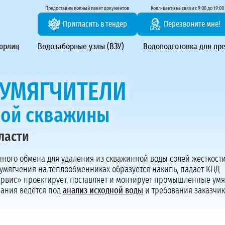
тирование ВЗУ, системы водоподготовки
Предоставим полный пакет документов
Колл-центр на связи с 9:00 до 19:00
Пригласить в тендер
Перезвоните мне!
 юрлиц
Водозаборные узлы (ВЗУ)
Водоподготовка для пр
УМЯГЧИТЕЛИ
ной скважины
ласти
Предоставим полный пакет документов
Пригласить в тендер
нного обмена для удаления из скважинной воды солей жесткост
 умягчения на теплообменниках образуется накипь, падает КПД
Колл-центр на связи с 9:00 до 19:00
Сервис» проектирует, поставляет и монтирует промышленные ум
Перезвоните нам
ания ведётся под
анализ исходной воды
и требования заказчик