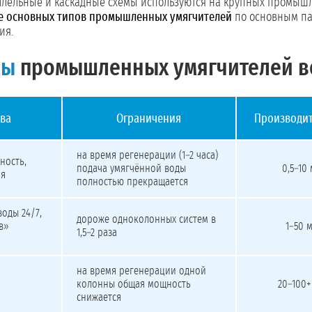
аллельные и каскадные схемы используются на крупных промы
е основных типов промышленных умягчителей
по основным па
ия.
ды
промышленных умягчителей 
ва
Ограничения
Производит
на время регенерации (1–2 часа)
ность,
подача умягчённой воды
0,5–10
ия
полностью прекращается
оды 24/7,
дороже одноколонных систем в
в»
1–50 
1,5–2 раза
на время регенерации одной
колонны общая мощность
20–100+
снижается