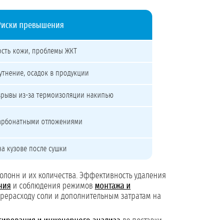
Риски превышения
хость кожи, проблемы ЖКТ
утнение, осадок в продукции
взрывы из-за термоизоляции накипью
арбонатными отложениями
на кузове после сушки
колонн и их количества. Эффективность удаления
ния
и соблюдения режимов
монтажа и
ерерасходу соли и дополнительным затратам на