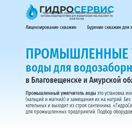
ГидроСервис - лицензирование, бурение скважин, проек
Лицензирование, бурение скважин, проектирование ВЗУ,
системы водоподготовки для юридических лиц под ключ по
всей России
Лицензирование скважин
Бурение скважин для
ПРОМЫШЛЕННЫЕ 
воды для водозабор
в Благовещенске и Амурской об
Промышленный умягчитель воды
это установка ио
(кальций и магний) и замещения их на натрий. Без
котельных и выходит из строя сантехника. «Гидро
для промышленных предприятий. Подбор оборудов