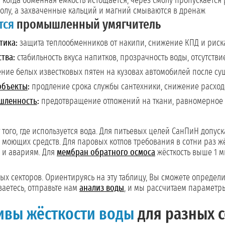
:
когда обменная емкость истощается, через смолу пропускается 
олу, а захваченные кальций и магний смываются в дренаж
тся
промышленный умягчитель
тика:
защита теплообменников от накипи, снижение КПД и риска
тва:
стабильность вкуса напитков, прозрачность воды, отсутстви
ние белых известковых пятен на кузовах автомобилей после су
объекты
:
продление срока службы сантехники, снижение расхо
шленность
:
предотвращение отложений на ткани, равномерное
 того, где используется вода. Для питьевых целей СанПиН допуска
моющих средств. Для паровых котлов требования в сотни раз жё
а и авариям. Для
мембран обратного осмоса
жёсткость выше 1 м
ых секторов. Ориентируясь на эту таблицу, Вы сможете определи
ваетесь, отправьте нам
анализ воды
, и мы рассчитаем параметр
ивы жёсткости воды
для разных 