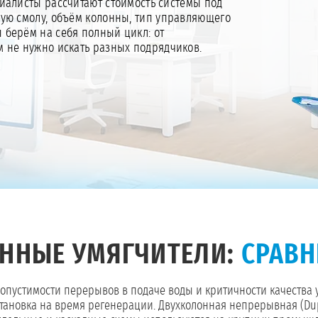
алисты рассчитают стоимость системы под
ную смолу, объём колонны, тип управляющего
Мы берём на себя полный цикл: от
ам не нужно искать разных подрядчиков.
ННЫЕ УМЯГЧИТЕЛИ:
СРАВН
допустимости перерывов в подаче воды и критичности качества 
становка на время регенерации. Двухколонная непрерывная (Dup