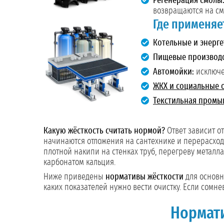
Регенерация смолы
возвращаются на см
Где применяе
Котельные и энерге
Пищевые производс
Автомойки:
исключе
ЖКХ и социальные 
Текстильная промы
Какую жёсткость считать нормой?
Ответ зависит от
начинаются отложения на сантехнике и перерасход 
плотной накипи на стенках труб, перегреву металл
карбонатом кальция.
Ниже приведены
нормативы жёсткости
для основн
каких показателей нужно вести очистку. Если сомне
Нормат