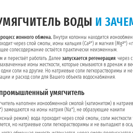
 УМЯГЧИТЕЛЬ ВОДЫ
И ЗАЧЕ
роцесс ионного обмена.
Внутри колонны находится ионообменн
ходит через слой смолы, ионы кальция (Ca²⁺) и магния (Mg²⁺) «
общее солесодержание остаётся практически неизменным.
 и перестаёт работать. Далее
запускается регенерация
: через
 захваченные ионы жесткости, которые смываются в дренаж и ве
т одни соли на другие. Но натриевые соли легкорастворимы и н
рации и расход соли для Вашего объекта водоснабжения.
промышленный умягчитель
читель наполнен ионообменной смолой (катионитом) в натриев
²⁺) замещаются на ионы натрия (Na⁺), не образующие накипи
исный режим): вода проходит через слой смолы, соли жесткост
яется, но натриевые соли легкорастворимы и не выпадают в оса