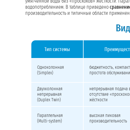
умягчённой воды без «проскоков» жёсткости. Пар
водопотреблением. В таблице приведено
сравнени
производительность и типичные области применен
Ви
Тип системы
Преимущест
Сравнение типов промышленных умягчителей воды
Одноколонная
бюджетность, компакт
(Simplex)
простота обслуживан
Двухколонная
непрерывная подача в
непрерывная
отсутствие «проскоко
(Duplex Twin)
жёсткости
Параллельная
высокая пиковая
(Multi-system)
производительность