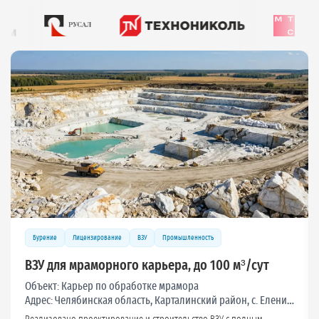
Лицензирование
ВЗУ
Посёлки и СНТ
ВЗУ для коттеджного поселка, до 100 м³/сут
Объект:
Коттеджный поселок «Мишкин лес»
Адрес:
Московская область, Дмитровский р-он, с/п Габовское, д. Шихово