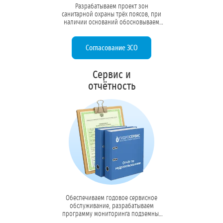
Разрабатываем проект зон
санитарной охраны трёх поясов, при
наличии оснований обосновываем
сокращение первого пояса, готовим
пакет документов для
Роспотребнадзора и получаем
Согласование ЗСО
санитарно-эпидемиологические
заключения на ЗСО и использование
подземных вод.
Сервис и
отчётность
Обеспечиваем годовое сервисное
обслуживание, разрабатываем
программу мониторинга подземных
вод, настраиваем систему ведения