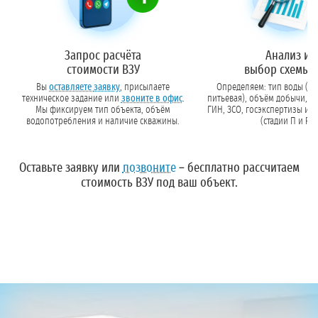
Запрос расчёта
Анализ и
стоимости ВЗУ
выбор схемы 
Вы
оставляете заявку
, присылаете
Определяем: тип воды (те
техническое задание или
звоните в офис
.
питьевая), объём добычи, н
Мы фиксируем тип объекта, объём
ГИН, ЗСО, госэкспертизы и состав проекта
водопотребления и наличие скважины.
(стадии П и Р).
Оставьте заявку
или
позвоните
– бесплатно рассчитаем
стоимость ВЗУ под ваш объект.