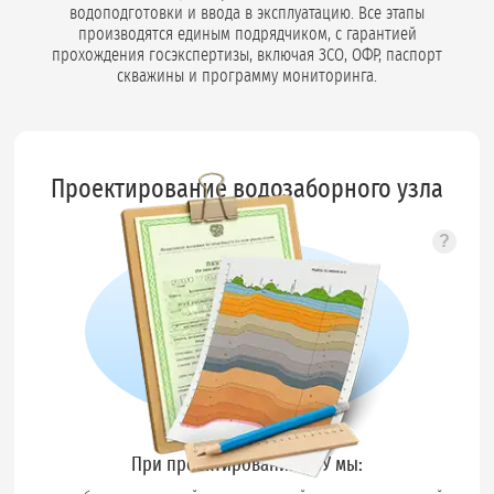
водоподготовки и ввода в эксплуатацию. Все этапы
производятся единым подрядчиком, с гарантией
прохождения госэкспертизы, включая ЗСО, ОФР, паспорт
скважины и программу мониторинга.
Проектирование водозаборного узла
?
Подс
При проектировании ВЗУ мы: