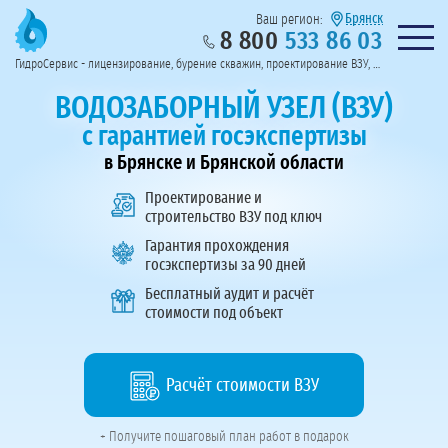
Брянск
Ваш регион:
8 800
533 86 03
Предоставим полный пакет документов
Колл-центр на связи с 9:00 до 19:00
Нужна консульт
оссии
ГидроСервис - лицензирование, бурение скважин, проектирование ВЗУ, системы водоподготовки
Пригласить в тендер
Перезвоните мне!
ВОДОЗАБОРНЫЙ УЗЕЛ (ВЗУ)
с гарантией госэкспертизы
в Брянске и Брянской области
Проектирование и
строительство ВЗУ
под ключ
Гарантия прохождения
госэкспертизы за 90 дней
Бесплатный аудит и расчёт
стоимости под объект
Расчёт стоимости ВЗУ
+ Получите пошаговый план работ в подарок