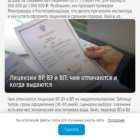
Штраф за скважину без лицензии по ст. 7.3 КоАП РФ: для юрлиц от
800 000 до 1 000 000 ₽. Разбираем, как проходят проверки
Минприроды и Роспотребнадзора, что делать при визите инспектора
и как успеть оформить лицензию в срочном порядке. Кейсы из
практики и советы экспертов.
Лицензии ВР, ВЭ и ВП: чем отличаются и
когда выдаются
Чем отличаются лицензии ВР, ВЭ и ВП на недропользование. Таблица
типов, сроки оформления (30–60 дней), сценарии выбора: скважина
есть или нет, техническая или питьевая вода. Кейс: перевод ВП в ВЭ
для коттеджного посёлка «Истра Дом».
Мы используем файлы cookie для улучшения работы сайта
Подробнее
Принять