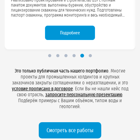
Выполнено проектирование и строительство ВЗУ с полным пакетом
документов: оформлена лицензия на хозяйственно-питьевую воду
до 100 м³/сут для коммерческого поселка, разработаны зоны
санитарной охраны (ЗСО), программа мониторинга и подготовлен
весь необходимый комплект документов для прохождения проверок
надзорных органов.
Подробности проекта
Это только публичная часть нашего портфолио
. Многие
проекты для промышленных холдингов и крупных
заказчиков закрыты соглашениями о неразглашении, и это
условие прописано в договоре
. Если Вы не нашли кейс под
свою отрасль,
запросите персональную презентацию
.
Подберём примеры с Вашим объёмом, типом воды и
геологией.
Смотреть все работы