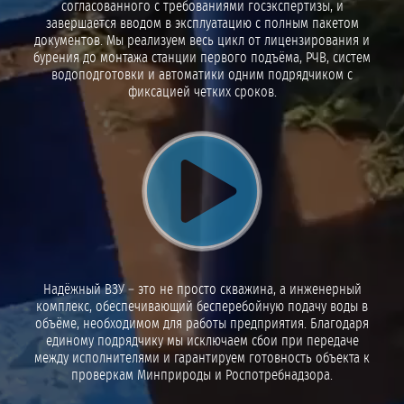
согласованного с требованиями госэкспертизы, и
завершается вводом в эксплуатацию с полным пакетом
документов. Мы реализуем весь цикл от лицензирования и
бурения до монтажа станции первого подъёма, РЧВ, систем
водоподготовки и автоматики одним подрядчиком с
фиксацией четких сроков.
Воспроизвести видео
Надёжный ВЗУ – это не просто скважина, а инженерный
комплекс, обеспечивающий бесперебойную подачу воды в
объёме, необходимом для работы предприятия. Благодаря
единому подрядчику мы исключаем сбои при передаче
между исполнителями и гарантируем готовность объекта к
проверкам Минприроды и Роспотребнадзора.