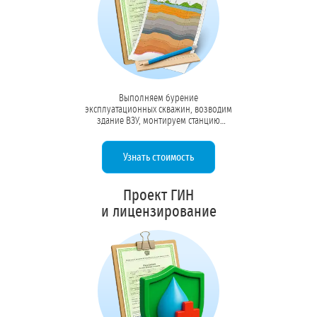
Выполняем бурение
эксплуатационных скважин, возводим
здание ВЗУ, монтируем станцию
первого подъёма, РЧВ, пожарные
резервуары, системы водоподготовки,
автоматики и диспетчеризации.
Узнать стоимость
Передаём объект с актами ввода в
эксплуатацию и исполнительной
документацией.
Проект ГИН
и лицензирование