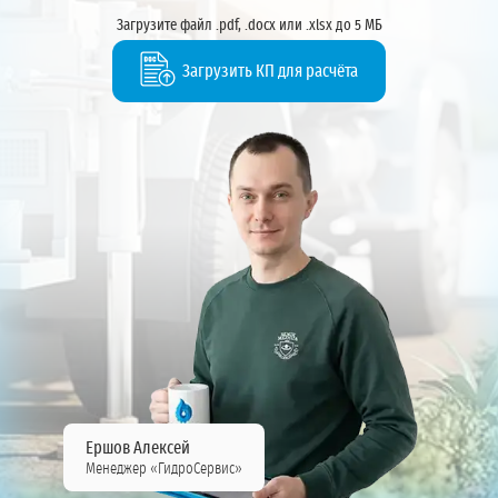
Загрузите файл .pdf, .docx или .xlsx до 5 МБ
Загрузить КП для расчёта
Ершов Алексей
Менеджер «ГидроСервис»