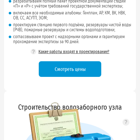
разрабатываем полный пакет проектной документации стадий
«П» и «Р» с учётом требований государственной экспертизы;
включаем все необходимые альбомы: Генплан, АР, КМ, ВК, НВК,
ОВ, СС, АСУТП, ЭОМ;
проектируем станцию первого подъёма, резервуары чистой воды
(РЧВ), пожарные резервуары и системы водоподготовки;
согласовываем проект с надзорными органами и гарантируем
прохождение экспертизы за 90 дней.
?
Какие работы входят в проектирование?
Смотреть цены
Строительство водозаборного узла
?
Подск