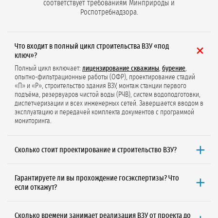
соответствует требованиям Минприроды и
Роспотребнадзора.
Что входит в полный цикл строительства ВЗУ «под
ключ»?
Полный цикл включает:
лицензирование скважины
,
бурение
,
опытно-фильтрационные работы (ОФР), проектирование стадий
«П» и «Р», строительство здания ВЗУ, монтаж станции первого
подъёма, резервуаров чистой воды (РЧВ), систем водоподготовки,
диспетчеризации и всех инженерных сетей. Завершается вводом в
эксплуатацию и передачей комплекта документов с программой
мониторинга.
Сколько стоит проектирование и строительство ВЗУ?
Минимальная стоимость от 450 000 ₽
при объёме водопотребления
до 100 м³/сут. Итоговая цена зависит от типа воды (техническая/
Гарантируете ли вы прохождение госэкспертизы? Что
питьевая), необходимости ГИН, ЗСО, состава проекта и региона.
если откажут?
Рассчитаем бесплатно
под Ваш объект.
Да, мы
гарантируем прохождение госэкспертизы
за 90 дней. Если
проект не пройдёт согласование, мы доработаем документацию
Сколько времени занимает реализация ВЗУ от проекта до
бесплатно. Используем проверенные типовые решения и