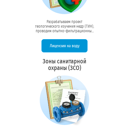
Разрабатываем проект
геологического изучения недр (ГИН),
проводим опытно-фильтрационные
работы (ОФР), оформляем паспорт
скважины и получаем лицензию на
добычу подземных вод. Обеспечиваем
Лицензия на воду
юридическую основу для
строительства ВЗУ.
Зоны санитарной
охраны (ЗСО)