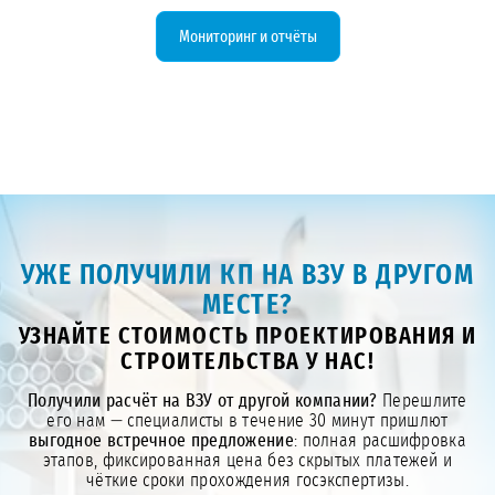
замеров и помогаем готовить
отчётность (формы 4-ЛС, 2-ТП).
Мониторинг и отчёты
Консультируем по соблюдению
условий лицензии и готовим объект к
плановым проверкам.
УЖЕ ПОЛУЧИЛИ КП НА ВЗУ В ДРУГОМ
МЕСТЕ?
УЗНАЙТЕ СТОИМОСТЬ ПРОЕКТИРОВАНИЯ И
СТРОИТЕЛЬСТВА У НАС!
Получили расчёт на ВЗУ от другой компании?
Перешлите
его нам — специалисты в течение 30 минут пришлют
выгодное встречное предложение
: полная расшифровка
этапов, фиксированная цена без скрытых платежей и
чёткие сроки прохождения госэкспертизы.