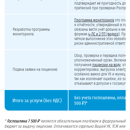
подтверждает её пригодность для 
претензий при проверках Росприр
Программа мониторинга
это план
и отчётности, утверждённый в лиц
Разработка программы
обязаны вести учёт добычи и ежего
мониторинга
формам
4-ЛС и 2-ТП (водхоз)
. Прог
чёткое выполнение этих обязател
риски административной ответстве
Сбор, проверка и передача полног
уполномоченный орган. Включает
получения
лицензии на воду
: отв
Подача заявки на лицензию
корректировки, выгрузка электро
особенно важно для УК и муницип
так как исключает ошибки, из-за к
отказывают в допуске к госзакупка
Без учета госпошлины, оплачи
Итого за услуги (без НДС)
500 ₽)*
*
Госпошлина 7 500 ₽
является обязательным платёжом в федеральный
бюджет за выдачу лицензии. Оплачивается отдельно Вашей УК, ТСЖ или