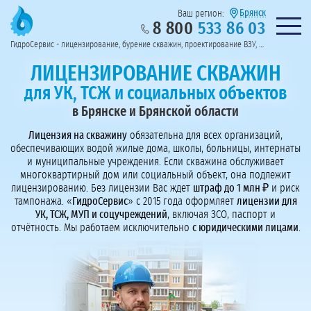
Брянск
Ваш регион:
8 800
533 86 03
Предоставим полный пакет документов
Колл-центр на связи с 9:00 до 19:00
Нужна консульт
оссии
ГидроСервис - лицензирование, бурение скважин, проектирование ВЗУ, системы водоподготовки
Пригласить в тендер
Перезвоните мне!
ЛИЦЕНЗИРОВАНИЕ СКВАЖИН
для УК, ТСЖ и социальных объектов
в Брянске и Брянской области
Лицензия на скважину
обязательна для всех организаций,
обеспечивающих водой жилые дома, школы, больницы, интернаты
и муниципальные учреждения. Если скважина обслуживает
многоквартирный дом или социальный объект, она подлежит
лицензированию. Без лицензии Вас ждет
штраф до 1 млн ₽
и риск
тампонажа. «
ГидроСервис
» с 2015 года оформляет
лицензии для
УК, ТСЖ, МУП и соцучреждений
, включая ЗСО, паспорт и
отчётность. Мы работаем исключительно
с юридическими лицами
.