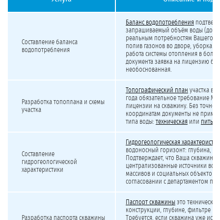
Минимальная стоимость лицензирования подземных вод для УК, ТСЖ и социальн
Баланс водопотребления
подтверж
запрашиваемый объём воды (до 100
реальным потребностям Вашего о
Составление баланса
полив газонов во дворе, уборка 
водопотребления
работа системы отопления в больн
документа заявка на лицензию буд
необоснованная.
Топографический план
участка в си
года обязательное требование М
Разработка топоплана и схемы
лицензии на скважину. Без точной
участка
координатам документы не примут.
типа воды:
техническая
или
питьев
Гидрогеологическая характеристик
водоносный горизонт: глубина, сос
Составление
Подтверждает, что Ваша скважина н
гидрогеологической
централизованные источники вод
характеристики
массивов и социальных объектов. 
согласовании с департаментом при
Паспорт скважины
это технический
конструкции, глубине, фильтре и 
Разработка паспорта скважины
Требуется, если скважина уже испо