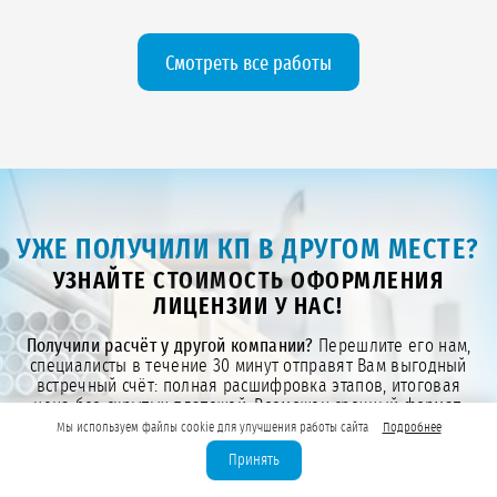
Смотреть все работы
УЖЕ ПОЛУЧИЛИ КП В ДРУГОМ МЕСТЕ?
УЗНАЙТЕ СТОИМОСТЬ ОФОРМЛЕНИЯ
ЛИЦЕНЗИИ У НАС!
Получили расчёт у другой компании?
Перешлите его нам,
специалисты в течение 30 минут отправят Вам выгодный
встречный счёт: полная расшифровка этапов, итоговая
цена без скрытых платежей. Возможен срочный формат,
если намечается проверка.
Мы используем файлы cookie для улучшения работы сайта
Подробнее
Принять
Загрузите файл .pdf, .docx или .xlsx до 10 МБ