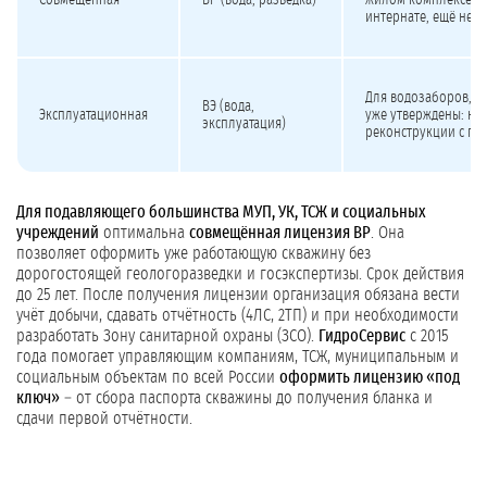
Совмещённая
ВР (вода, разведка)
жилом комплексе, ш
интернате, ещё не 
Для водозаборов, г
ВЭ (вода,
Эксплуатационная
уже утверждены: на
эксплуатация)
реконструкции с по
Для подавляющего большинства МУП, УК, ТСЖ и социальных
учреждений
оптимальна
совмещённая лицензия ВР
. Она
позволяет оформить уже работающую скважину без
дорогостоящей геологоразведки и госэкспертизы. Срок действия
до 25 лет. После получения лицензии организация обязана вести
учёт добычи, сдавать отчётность (4ЛС, 2ТП) и при необходимости
разработать Зону санитарной охраны (ЗСО).
ГидроСервис
с 2015
года помогает управляющим компаниям, ТСЖ, муниципальным и
социальным объектам по всей России
оформить лицензию «под
ключ»
– от сбора паспорта скважины до получения бланка и
сдачи первой отчётности.