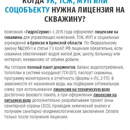
КОГДА
УК, ТСЖ, МУП ИЛИ
СОЦОБЪЕКТУ
НУЖНА ЛИЦЕНЗИЯ НА
СКВАЖИНУ?
Компания «
ГидроСервис
» с 2015 года оформляет
лицензии на
скважины
для управляющих компаний, ТСЖ, МУП и социальных
учреждений
в Брянске и Брянской области
. По Федеральному
закону №2395-1 и статье 7.3 КоАП РФ лицензия обязательна, если
скважина обеспечивает водой жилой дом, школу, больницу или
интернат, независимо от объёма добычи.
Мы готовим
полный пакет документов
: баланс водопотребления,
топоплан в системе координат ГСК-2011, паспорт скважины,
программу мониторинга и отчётность (формы 4-ЛС, 2-ТП). В
зависимости от назначения воды, мы подбираем оптимальную
схему: при использовании
лицензии на техническую воду
достаточно базового пакета, а при оформлении
лицензии на
питьевую воду
дополнительно разрабатываем проект зоны
санитарной охраны (ЗСО), проводим химический анализ и
получаем санитарно-эпидемиологические заключения. Оплата
только после получения лицензии.