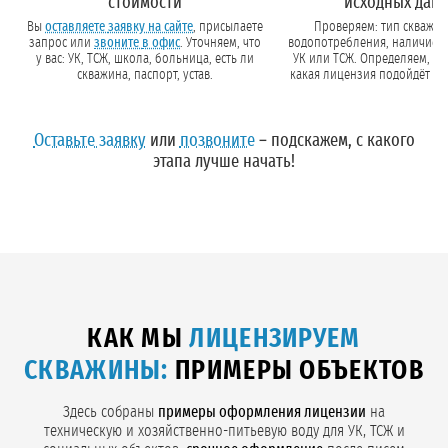
стоимости
исходных дан
Вы
оставляете заявку на сайте
, присылаете
Проверяем: тип скважин
запрос или
звоните в офис
. Уточняем, что
водопотребления, наличие па
у вас: УК, ТСЖ, школа, больница, есть ли
УК или ТСЖ. Определяем, нужна 
скважина, паспорт, устав.
какая лицензия подойдёт (ча
Оставьте заявку
или
позвоните
– подскажем, с какого
этапа лучше начать!
КАК МЫ
ЛИЦЕНЗИРУЕМ
СКВАЖИНЫ:
ПРИМЕРЫ ОБЪЕКТОВ
Здесь собраны
примеры оформления лицензии
на
техническую и хозяйственно-питьевую воду для УК, ТСЖ и