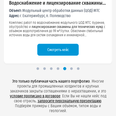
Лицензия для ЛТЦ «Ростелеком» на
хозяйственно-бытовое и техническое
Объект:
Линейно-технический центр связи «Ростелеком»
водоснабжение
Адрес:
Московская область, Истринский район, д. Дарна
Оформление
лицензии на хозяйственно-бытовое и техническое
водоснабжение
для ЛТЦ «Ростелеком». Мы подготовили и
согласовали пакет документов на использование подземных вод,
увязали условия лицензии с режимом работы объекта и
требованиями по мониторингу, чтобы водоснабжение критической
инфраструктуры отвечало нормативам и спокойно проходило
проверки.
Что было сделано
Это только публичная часть нашего портфолио
. Многие
проекты для промышленных холдингов и крупных
заказчиков закрыты соглашениями о неразглашении, и это
условие прописано в договоре
. Если Вы не нашли кейс под
свою отрасль,
запросите персональную презентацию
.
Подберём примеры с Вашим объёмом, типом воды и
геологией.