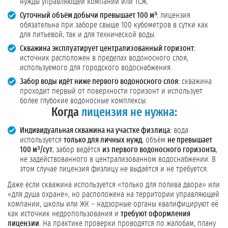
нужды управляющей компании или ТСЖ.
Суточный объём добычи превышает 100 м³:
лицензия
обязательна при заборе свыше 100 кубометров в сутки как
для питьевой, так и для технической воды.
Скважина эксплуатирует централизованный горизонт:
источник расположен в пределах водоносного слоя,
используемого для городского водоснабжения.
Забор воды идёт ниже первого водоносного слоя:
скважина
проходит первый от поверхности горизонт и использует
более глубокие водоносные комплексы.
Когда
лицензия не нужна:
Индивидуальная скважина на участке физлица:
вода
используется
только для личных нужд
, объём
не превышает
100 м³/сут
, забор ведётся
из первого водоносного горизонта
,
не задействованного в централизованном водоснабжении. В
этом случае лицензия физлицу не выдаётся и не требуется.
Даже если скважина используется «только для полива двора» или
«для душа охране», но расположена на территории управляющей
компании, школы или ЖК – надзорные органы квалифицируют её
как источник недропользования и
требуют оформления
лицензии
. На практике проверки проводятся по жалобам, плану