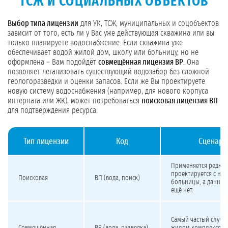
ТСЖ И СОЦИАЛЬНЫХ ОБЪЕКТОВ
Выбор типа лицензии
для УК, ТСЖ, муниципальных и соцобъектов
зависит от того, есть ли у Вас уже действующая скважина или вы
только планируете водоснабжение. Если скважина уже
обеспечивает водой жилой дом, школу или больницу, но не
оформлена – Вам подойдёт
совмещённая лицензия ВР
. Она
позволяет легализовать существующий водозабор без сложной
геологоразведки и оценки запасов. Если же Вы проектируете
новую систему водоснабжения (например, для нового корпуса
интерната или ЖК), может потребоваться
поисковая лицензия ВП
для подтверждения ресурса.
Тип лицензии
Код
Сценари
Виды лицензий на подземные воды для УК, ТСЖ и социальных объектов
Применяется редко 
проектируется с ну
Поисковая
ВП (вода, поиск)
больницы, а данных
ещё нет.
Самый частый случа