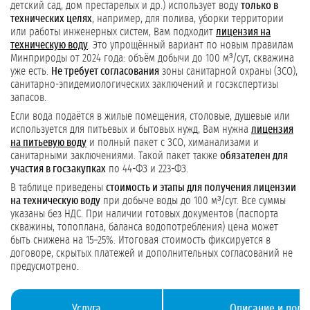
детский сад, дом престарелых и др.) использует воду
только в
технических целях
, например, для полива, уборки территории
или работы инженерных систем, Вам подходит
лицензия на
техническую воду
. Это упрощённый вариант по новым правилам
Минприроды от 2024 года: объём добычи до 100 м³/сут, скважина
уже есть.
Не требует согласования
зоны санитарной охраны (ЗСО),
санитарно-эпидемиологических заключений и госэкспертизы
запасов.
Если вода подаётся в жилые помещения, столовые, душевые или
используется для питьевых и бытовых нужд, Вам нужна
лицензия
на питьевую воду
и полный пакет с ЗСО, химанализами и
санитарными заключениями. Такой пакет также
обязателен для
участия в госзакупках
по 44-ФЗ и 223-ФЗ.
В таблице приведены
стоимость и этапы для получения лицензии
на техническую воду
при добыче воды до 100 м³/сут. Все суммы
указаны без НДС. При наличии готовых документов (паспорта
скважины, топоплана, баланса водопотребления) цена может
быть снижена на 15–25%. Итоговая стоимость фиксируется в
договоре, скрытых платежей и дополнительных согласований не
предусмотрено.
Услуга
Описание и подр