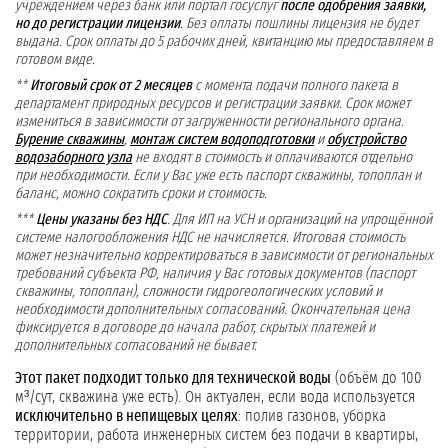
учреждением через банк или портал госуслуг
после одобрения заявки,
но до регистрации лицензии
. Без оплаты пошлины лицензия не будет
выдана. Срок оплаты до 5 рабочих дней, квитанцию мы предоставляем в
готовом виде.
**
Итоговый срок от 2 месяцев
с момента подачи полного пакета в
департамент природных ресурсов и регистрации заявки. Срок может
измениться в зависимости от загруженности регионального органа.
Бурение скважины
,
монтаж систем водоподготовки
и
обустройство
водозаборного узла
не входят в стоимость и оплачиваются отдельно
при необходимости. Если у Вас уже есть паспорт скважины, топоплан и
баланс, можно сократить сроки и стоимость.
***
Цены указаны без НДС
. Для ИП на УСН и организаций на упрощённой
системе налогообложения НДС не начисляется. Итоговая стоимость
может незначительно корректироваться в зависимости от региональных
требований субъекта РФ, наличия у Вас готовых документов (паспорт
скважины, топоплан), сложности гидрогеологических условий и
необходимости дополнительных согласований. Окончательная цена
фиксируется в договоре до начала работ, скрытых платежей и
дополнительных согласований не бывает.
Этот пакет подходит только для технической воды
(объём до 100
м³/сут, скважина уже есть). Он актуален, если вода используется
исключительно в непищевых целях
: полив газонов, уборка
территории, работа инженерных систем без подачи в квартиры,