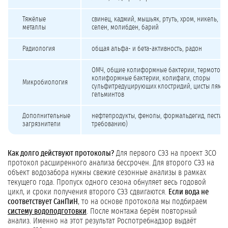
Тяжёлые
свинец, кадмий, мышьяк, ртуть, хром, никель, ко
металлы
селен, молибден, барий
Радиология
общая альфа- и бета-активность, радон
ОМЧ, общие колиформные бактерии, термотоле
колиформные бактерии, колифаги, споры
Микробиология
сульфитредуцирующих клостридий, цисты лямбл
гельминтов
Дополнительные
нефтепродукты, фенолы, формальдегид, пестиц
загрязнители
требованию)
Как долго действуют протоколы?
Для первого СЭЗ на проект ЗСО
протокол расширенного анализа бессрочен. Для второго СЭЗ на
объект водозабора нужны свежие сезонные анализы в рамках
текущего года. Пропуск одного сезона обнуляет весь годовой
цикл, и сроки получения второго СЭЗ сдвигаются.
Если вода не
соответствует СанПиН
, то на основе протокола мы подбираем
систему водоподготовки
. После монтажа берём повторный
анализ. Именно на этот результат Роспотребнадзор выдаёт