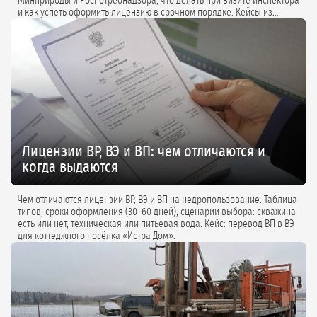
Минприроды и Роспотребнадзора, что делать при визите инспектора
и как успеть оформить лицензию в срочном порядке. Кейсы из
практики и советы экспертов.
Лицензии ВР, ВЭ и ВП: чем отличаются и
когда выдаются
Чем отличаются лицензии ВР, ВЭ и ВП на недропользование. Таблица
типов, сроки оформления (30–60 дней), сценарии выбора: скважина
есть или нет, техническая или питьевая вода. Кейс: перевод ВП в ВЭ
для коттеджного посёлка «Истра Дом».