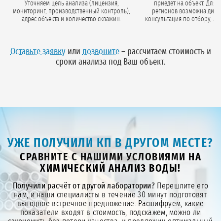
Уточняем цель анализа (лицензия,
приедет на объект. Для 
мониторинг, производственный контроль),
регионов возможна дистанционная
адрес объекта и количество скважин.
консультация по отбору, м
стерильную тару и подробную инструкци
а Вы отбираете пробы само
Оставьте заявку
или
позвоните
– рассчитаем стоимость и
сроки анализа под Ваш объект.
УЖЕ ПОЛУЧИЛИ КП В ДРУГОМ МЕСТЕ?
СРАВНИТЕ С НАШИМИ УСЛОВИЯМИ НА
ХИМИЧЕСКИЙ АНАЛИЗ ВОДЫ!
Получили расчёт от другой лаборатории?
Перешлите его
нам, и наши специалисты в течение 30 минут подготовят
выгодное встречное предложение. Расшифруем, какие
показатели входят в стоимость, подскажем, можно ли