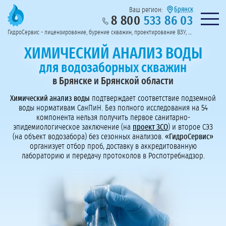
Брянск
Ваш регион:
8 800
533 86 03
Предоставим полный пакет документов
Колл-центр на связи с 9:00 до 19:00
Нужна консульт
оссии
ГидроСервис - лицензирование, бурение скважин, проектирование ВЗУ, системы водоподготовки
Пригласить в тендер
Перезвоните мне!
ХИМИЧЕСКИЙ АНАЛИЗ ВОДЫ
для водозаборных скважин
в Брянске и Брянской области
Химический анализ воды
подтверждает соответствие подземной
воды нормативам СанПиН. Без полного исследования на 54
компонента нельзя получить первое санитарно-
эпидемиологическое заключение (на
проект ЗСО
) и второе СЭЗ
(на объект водозабора) без сезонных анализов.
«ГидроСервис»
организует отбор проб, доставку в аккредитованную
лабораторию и передачу протоколов в Роспотребнадзор.