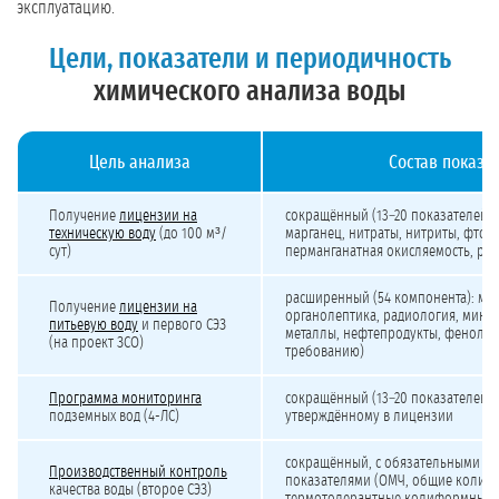
эксплуатацию.
Цели, показатели и периодичность
химического анализа воды
Цель анализа
Состав показа
Химический анализ воды: цели, периодичность и состав показателей
Получение
лицензии на
сокращённый (13–20 показателей): 
техническую воду
(до 100 м³/
марганец, нитраты, нитриты, фтори
сут)
перманганатная окисляемость, pH
расширенный (54 компонента): ма
Получение
лицензии на
органолептика, радиология, микр
питьевую воду
и первого СЭЗ
металлы, нефтепродукты, фенолы,
(на проект ЗСО)
требованию)
Программа мониторинга
сокращённый (13–20 показателей) 
подземных вод (4-ЛС)
утверждённому в лицензии
сокращённый, с обязательными м
Производственный контроль
показателями (ОМЧ, общие колиф
качества воды (второе СЭЗ)