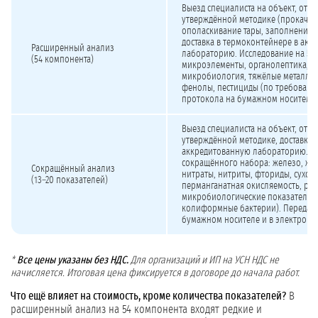
Выезд специалиста на объект, отб
утверждённой методике (прокачка
ополаскивание тары, заполнение 
доставка в термоконтейнере в акк
Расширенный анализ
лабораторию. Исследование на 54 
(54 компонента)
микроэлементы, органолептика, р
микробиология, тяжёлые металлы,
фенолы, пестициды (по требовани
протокола на бумажном носителе 
Выезд специалиста на объект, отб
утверждённой методике, доставка 
аккредитованную лабораторию. И
сокращённого набора: железо, жёс
Сокращённый анализ
нитраты, нитриты, фториды, сухой 
(13–20 показателей)
перманганатная окисляемость, pH
микробиологические показатели 
колиформные бактерии). Передача
бумажном носителе и в электронн
*
Все цены указаны без НДС.
Для организаций и ИП на УСН НДС не
начисляется. Итоговая цена фиксируется в договоре до начала работ.
Что ещё влияет на стоимость, кроме количества показателей?
В
расширенный анализ на 54 компонента входят редкие и