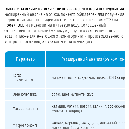
Главное различие в количестве показателей и цели исследования.
Расширенный анализ на 54 компонента обязателен для получения
первого санитарно-эпидемиологического заключения (СЭЗ) на
проект ЗСО
и лицензии на питьевую воду. Сокращённый
(хозяйственно-питьевой) минимум допустим для технической
воды, а также для ежегодного мониторинга и производственного
контроля после ввода скважины в эксплуатацию.
Параметр
Расширенный анализ (54 компонен
Сравнение расширенного и сокращённого химического анализа воды
Когда
лицензия на питьевую воду, первое СЭЗ (на прое
применяется
Органолептика
запах, цвет, мутность, вкус
кальций, магний, натрий, калий, гидрокарбонат
Макроэлементы
сульфаты, хлориды
железо, марганец, медь, цинк, алюминий, строн
Микроэлементы
литий, йод, бром, кремний