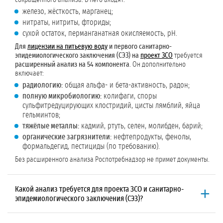
железо, жёсткость, марганец;
нитраты, нитриты, фториды;
сухой остаток, перманганатная окисляемость, pH.
Для
лицензии на питьевую воду
и первого санитарно-
эпидемиологического заключения (СЭЗ) на
проект ЗСО
требуется
расширенный анализ на 54 компонента
. Он дополнительно
включает:
радиологию:
общая альфа- и бета-активность, радон;
полную микробиологию:
колифаги, споры
сульфитредуцирующих клостридий, цисты лямблий, яйца
гельминтов;
тяжёлые металлы:
кадмий, ртуть, селен, молибден, барий;
органические загрязнители:
нефтепродукты, фенолы,
формальдегид, пестициды (по требованию).
Без расширенного анализа Роспотребнадзор не примет документы.
Какой анализ требуется для проекта ЗСО и санитарно-
эпидемиологического заключения (СЭЗ)?
Для первого СЭЗ (на
проект ЗСО
)
нужен
расширенный анализ на 54
компонента
. В него входят: