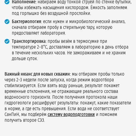
Наполнение:
набираем воду тонкой струёй по стенке бутылки,
чтобы избежать насыщения кислородом. Ёмкость заполняем
под горлышко без воздушной прослойки.
Бактериология:
если нужен и микробиологический анализ,
сначала отбираем пробу в стерильную тару, которую
предоставляет лаборатория.
Транспортировка:
пробы везём в термосумке при
температуре 2–8°C, доставляем в лабораторию в день отбора
в течение нескольких часов. Не замораживаем и не храним
дольше суток.
Важный нюанс для новых скважин:
мы отбираем пробы только
через 2–3 недели после запуска, когда режим водоотбора
стабилизируется. Если взять воду раньше, результат покажет
временные отклонения, не отражающие реального состава
водоносного горизонта. После получения протокола наши
гидрогеологи расшифруют результаты: покажут, какие показатели
в норме, а где есть превышения. Если вода не соответствует
СанПиН, мы подберём
систему водоподготовки
и поможем
получить второе СЭЗ.