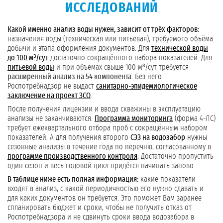
ИССЛЕДОВАНИЙ
Какой именно анализ воды нужен, зависит от трёх факторов:
назначения воды (техническая или питьевая), требуемого объёма
добычи и этапа оформления документов. Для
технической воды
до 100 м³/сут
достаточно сокращённого набора показателей. Для
питьевой воды
и при объёмах свыше 100 м³/сут требуется
расширенный анализ на 54 компонента
. Без него
Роспотребнадзор не выдаст
санитарно-эпидемиологическое
заключение на проект ЗСО
.
После получения лицензии и ввода скважины в эксплуатацию
анализы не заканчиваются.
Программа мониторинга
(форма 4-ЛС)
требует ежеквартального отбора проб с сокращённым набором
показателей. А для получения второго
СЭЗ на водозабор
нужны
сезонные анализы в течение года по перечню, согласованному в
программе производственного контроля
. Достаточно пропустить
один сезон и весь годовой цикл придётся начинать заново.
В таблице ниже есть полная информация:
какие показатели
входят в анализ, с какой периодичностью его нужно сдавать и
для каких документов он требуется. Это поможет Вам заранее
спланировать бюджет и сроки, чтобы не получить отказ от
Роспотребнадзора и не сдвинуть сроки ввода водозабора в