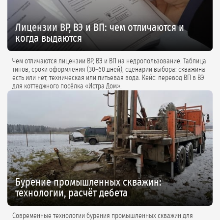
Лицензии ВР, ВЭ и ВП: чем отличаются и
когда выдаются
Чем отличаются лицензии ВР, ВЭ и ВП на недропользование. Таблица
типов, сроки оформления (30–60 дней), сценарии выбора: скважина
есть или нет, техническая или питьевая вода. Кейс: перевод ВП в ВЭ
для коттеджного посёлка «Истра Дом».
Бурение промышленных скважин:
технологии, расчёт дебета
Современные технологии бурения промышленных скважин для