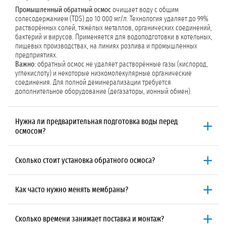
Промышленный обратный осмос
очищает воду с общим
солесодержанием (TDS) до 10 000 мг/л. Технология удаляет до 99%
растворённых солей, тяжёлых металлов, органических соединений,
бактерий и вирусов. Применяется для водоподготовки в котельных,
пищевых производствах, на линиях розлива и промышленных
предприятиях.
Важно:
обратный осмос не удаляет растворённые газы (кислород,
углекислоту) и некоторые низкомолекулярные органические
соединения. Для полной деминерализации требуется
дополнительное оборудование (дегазаторы, ионный обмен).
Нужна ли предварительная подготовка воды перед
осмосом?
Да, предварительная подготовка обязательна.
Без неё мембраны
быстро засоряются, теряют производительность и выходят из строя.
Сколько стоит установка обратного осмоса?
Основные этапы подготовки:
«ГидроСервис» не рассчитывает стоимость установки обратного
механическая фильтрация
(удаление взвешенных частиц);
осмоса как отдельную услугу.
Мы включаем её в комплексный
обезжелезивание и деманганация
(удаление железа и
Как часто нужно менять мембраны?
договор на водоснабжение предприятия
, который может включать
марганца);
бурение скважины
,
лицензирование
,
строительство ВЗУ
и монтаж
Средний срок службы мембран от 3 до 7 лет
в зависимости от
сорбция
(угольные фильтры для удаления хлора и органики);
водоподготовки. Окончательная цена фиксируется в договоре
качества исходной воды и соблюдения регламента
умягчение
(ионный обмен или дозирование антискалантов);
Сколько времени занимает поставка и монтаж?
после
анализа исходной воды
, расчёта производительности и
предварительной подготовки. Признаки необходимости замены: