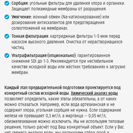
Сорбция:
угольные фильтры для удаления хлора и органики.
Защищает полиамидные мембраны от разрушения.
Умягчение:
ионный обмен (Na-катионирование) или
дозирование антискалантов для предотвращения
солеотложений на мембранах.
Тонкая фильтрация:
картриджные фильтры 1–5 мкм перед
насосом высокого давления. Очистка от нерастворившихся
частиц.
Ультрафильтрация (опционально):
гарантированное
снижение SDI до 1–3. Рекомендуется при нестабильном
качестве исходной воды или жёстких требованиях к загрузке
мембран.
Каждый этап предварительной подготовки проектируется под
конкретный состав исходной воды.
Химический анализ воды
позволяет определить, какие этапы обязательны, а от каких
можно отказаться. Например, если вода артезианская и не
содержит хлора, угольная сорбция не нужна. Если содержание
железа не превышает 0,3 мг/л, а марганца — 0,05 мг/л,
обезжелезивание можно исключить. Мы не используем типовые
решения, только расчёт под Ваш конкретный объект. Если у Вас
нет свежего анализа воды, мы организуем отбор проб и