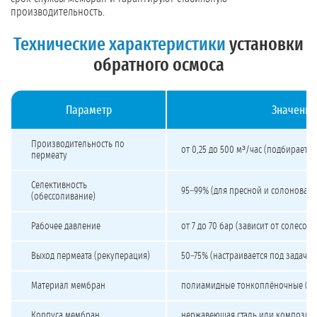
производительность.
Технические характеристики
установки
обратного осмоса
Параметр
Значение
Технические характеристики промышленного обратного осмоса
Производительность по
от 0,25 до 500 м³/час (подбирается
пермеату
Селективность
95–99% (для пресной и солоновато
(обессоливание)
Рабочее давление
от 7 до 70 бар (зависит от солесод
Выход пермеата (рекуперация)
50–75% (настраивается под задачу)
Материал мембран
полиамидные тонкоплёночные (TF
Корпуса мембран
нержавеющая сталь или композит