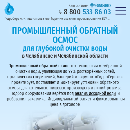
Челябинск
Ваш регион:
8 800
533 86 03
Предоставим полный пакет документов
Колл-центр на связи с 9:00 до 19:00
Нужна консульт
оссии
ГидроСервис - лицензирование, бурение скважин, проектирование ВЗУ, системы водоподготовки
Пригласить в тендер
Перезвоните мне!
ПРОМЫШЛЕННЫЙ ОБРАТНЫЙ
ОСМОС
для глубокой очистки воды
в Челябинске и Челябинской области
Промышленный обратный осмос
это технология мембранной
очистки воды, удаляющая до 99% растворённых солей,
органических соединений, бактерий и вирусов. «ГидроСервис»
проектирует, поставляет и монтирует установки обратного
осмоса для котельных, пищевых производств и линий розлива.
Подбор оборудования ведётся под
анализ исходной воды
и
требования заказчика. Индивидуальный расчёт и фиксированная
цена в договоре.