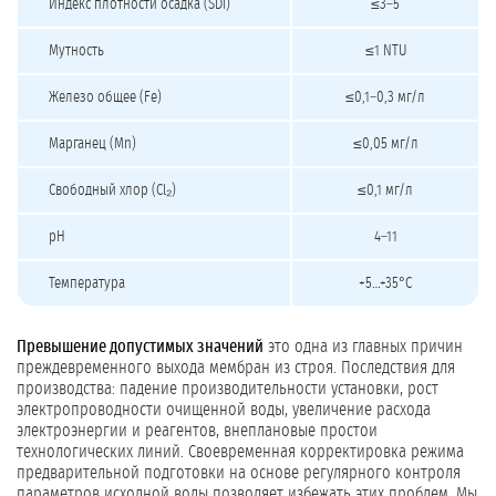
Индекс плотности осадка (SDI)
≤3–5
Мутность
≤1 NTU
Железо общее (Fe)
≤0,1–0,3 мг/л
Марганец (Mn)
≤0,05 мг/л
Свободный хлор (Cl₂)
≤0,1 мг/л
pH
4–11
Температура
+5…+35°C
Превышение допустимых значений
это одна из главных причин
преждевременного выхода мембран из строя. Последствия для
производства: падение производительности установки, рост
электропроводности очищенной воды, увеличение расхода
электроэнергии и реагентов, внеплановые простои
технологических линий. Своевременная корректировка режима
предварительной подготовки на основе регулярного контроля
параметров исходной воды позволяет избежать этих проблем. Мы