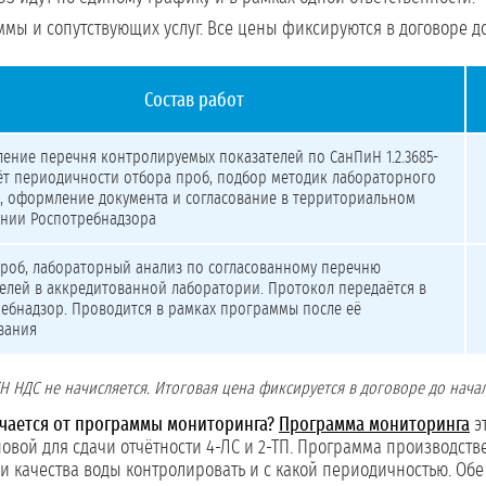
мы и сопутствующих услуг. Все цены фиксируются в договоре до
Состав работ
 контроля качества воды
ение перечня контролируемых показателей по СанПиН 1.2.3685-
чёт периодичности отбора проб, подбор методик лабораторного
, оформление документа и согласование в территориальном
ении Роспотребнадзора
роб, лабораторный анализ по согласованному перечню
елей в аккредитованной лаборатории. Протокол передаётся в
ебнадзор. Проводится в рамках программы после её
вания
 НДС не начисляется. Итоговая цена фиксируется в договоре до начал
чается от программы мониторинга?
Программа мониторинга
э
вой для сдачи отчётности 4-ЛС и 2-ТП. Программа производстве
ли качества воды контролировать и с какой периодичностью. Об