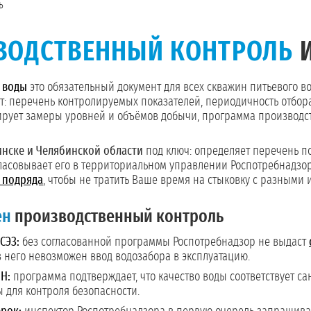
ь
ВОДСТВЕННЫЙ КОНТРОЛЬ
И
 воды
это обязательный документ для всех скважин питьевого в
: перечень контролируемых показателей, периодичность отбора
сирует замеры уровней и объёмов добычи, программа производс
инске и Челябинской области
под ключ: определяет перечень п
гласовывает его в территориальном управлении Роспотребнадзор
 подряда
, чтобы не тратить Ваше время на стыковку с разными
ен
производственный контроль
СЭЗ:
без согласованной программы Роспотребнадзор не выдаст
з него невозможен ввод водозабора в эксплуатацию.
Н:
программа подтверждает, что качество воды соответствует с
 для контроля безопасности.