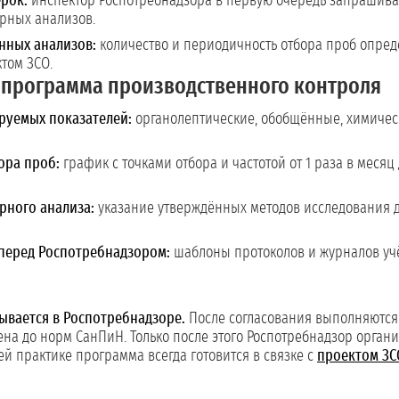
рок:
инспектор Роспотребнадзора в первую очередь запрашива
рных анализов.
нных анализов:
количество и периодичность отбора проб опре
ктом ЗСО.
программа производственного контроля
руемых показателей:
органолептические, обобщённые, химичес
ора проб:
график с точками отбора и частотой от 1 раза в месяц
рного анализа:
указание утверждённых методов исследования д
перед Роспотребнадзором:
шаблоны протоколов и журналов учё
ывается в Роспотребнадзоре.
После согласования выполняются 
ена до норм СанПиН. Только после этого Роспотребнадзор органи
й практике программа всегда готовится в связке с
проектом ЗС