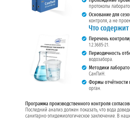
Прохождение прове
протоколы лаборато
Основание для сезо
контроля, а не прое
Что содержит
Перечень контроли
1.2.3685-21.
Периодичность отб
водозабора.
Методики лаборато
СанПиН.
Формы отчётности 
орган.
Программа производственного контроля согласов
Последний анализ должен показать, что вода довед
санитарно-эпидемиологическое заключение. В наше