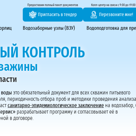
тирование ВЗУ, системы водоподготовки
Предоставим полный пакет документов
Колл-центр на связи с 9:00 до 19:00
Пригласить в тендер
Перезвоните мне!
 юрлиц
Водозаборные узлы (ВЗУ)
Водоподготовка для пр
ЫЙ КОНТРОЛЬ
кважины
ласти
Предоставим полный пакет документов
 воды
это обязательный документ для всех скважин питьевого
Пригласить в тендер
ля, периодичность отбора проб и методики проведения анализа
Колл-центр на связи с 9:00 до 19:00
даст
санитарно-эпидемиологическое заключение
на водозабор, 
Перезвоните нам
Сервис»
разрабатывает программу и согласовывает её в
ной в договоре.