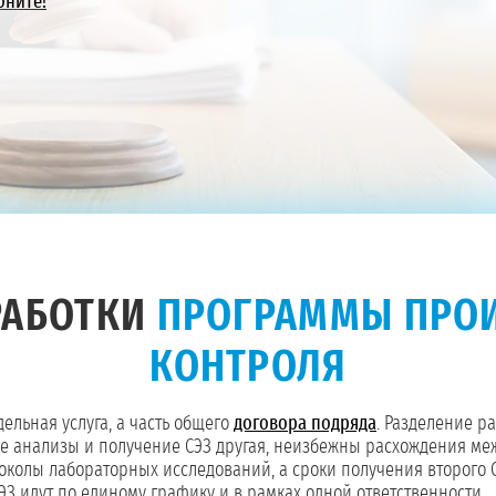
оните!
РАБОТКИ
ПРОГРАММЫ ПРО
КОНТРОЛЯ
дельная услуга, а часть общего
договора подряда
. Разделение р
ные анализы и получение СЭЗ другая, неизбежны расхождения 
околы лабораторных исследований, а сроки получения второго С
З идут по единому графику и в рамках одной ответственности.