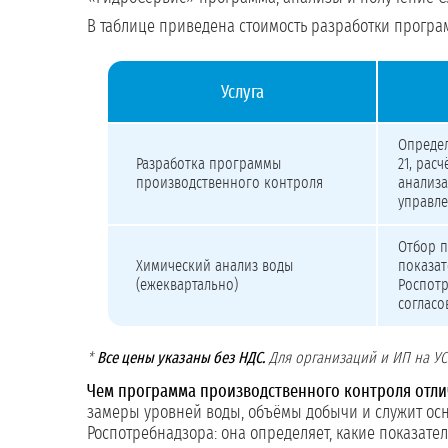
В таблице приведена стоимость разработки програм
Услуга
Стоимость разработки программы производственного
Определ
Разработка программы
21, рас
производственного контроля
анализа
управл
Отбор п
Химический анализ воды
показат
(ежеквартально)
Роспотр
согласо
*
Все цены указаны без НДС.
Для организаций и ИП на УСН
Чем программа производственного контроля отли
замеры уровней воды, объёмы добычи и служит осно
Роспотребнадзора: она определяет, какие показате