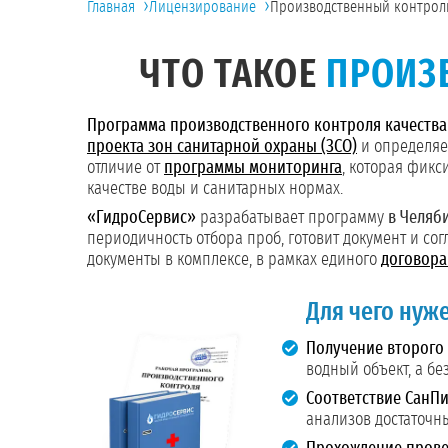
›
›
Главная
Лицензирование
Производственный контрол
ЧТО ТАКОЕ
ПРОИЗ
Программа производственного контроля качества
проекта зон санитарной охраны (ЗСО)
и определяет
отличие от
программы мониторинга
, которая фик
качестве воды и санитарных нормах.
«ГидроСервис»
разрабатывает программу
в Челяб
периодичность отбора проб, готовит документ и со
документы в комплексе, в рамках единого
договора
Для чего нуж
Получение второго 
водный объект, а бе
Соответствие СанПи
анализов достаточны