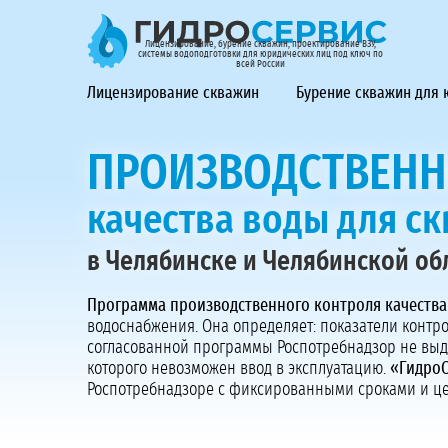
ГидроСервис - лицензирование, бурение скважин, проек
Лицензирование, бурение скважин, проектирование ВЗУ,
системы водоподготовки для юридических лиц под ключ по
всей России
Лицензирование скважин
Бурение скважин для
ПРОИЗВОДСТВЕНН
качества воды для с
в Челябинске и Челябинской об
Программа производственного контроля качества
водоснабжения. Она определяет: показатели контро
согласованной программы Роспотребнадзор не вы
которого невозможен ввод в эксплуатацию.
«Гидро
Роспотребнадзоре с фиксированными сроками и це