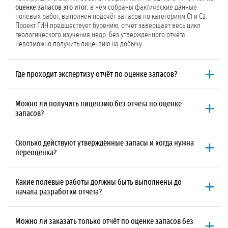
оценке запасов это итог:
в нём собраны фактические данные
полевых работ, выполнен подсчёт запасов по категориям С1 и С2.
Проект ГИН предшествует бурению, отчёт завершает весь цикл
геологического изучения недр. Без утверждённого отчёта
невозможно получить лицензию на добычу.
Где проходит экспертизу отчёт по оценке запасов?
До 500 м³/сут в ТКЗ субъекта РФ, свыше 500 м³/сут в ГКЗ.
Территориальная комиссия по запасам (ТКЗ) работает при
Можно ли получить лицензию без отчёта по оценке
региональном Минприроды, Государственная комиссия по запасам
запасов?
(ГКЗ) это федеральный орган. Мы сопровождаем экспертизу
независимо от уровня: подаём документы, отвечаем на замечания,
Можно, но только
при объёме добычи подземных вод до 100 м³/сут.
вносим корректировки.
В этом случае можно ограничиться информационным отчётом без
Сколько действуют утверждённые запасы и когда нужна
государственной экспертизы запасов.
При объёме от 100 м³/сут
Вы
переоценка?
не сможете получить лицензию. Отчёт с положительным
заключением ТКЗ или ГКЗ обязателен, без него Минприроды не
Утверждённые запасы действуют до 25 лет,
обычно они совпадают
выдаст
лицензию ВР или ВЭ
.
со сроком лицензии. Переоценка требуется при: увеличении
Какие полевые работы должны быть выполнены до
объёма добычи сверх утверждённого, истечении срока действия
начала разработки отчёта?
лицензии, бурении новой скважины на том же участке. При объёме
свыше 500 м³/сут нужна переоценка на категорию В с
Минимальный набор:
бурение разведочной скважины, опытно-
дополнительными полевыми работами.
фильтрационные работы (ОФР) с откачками, геофизические
Можно ли заказать только отчёт по оценке запасов без
исследования в скважине (ГИС), рекогносцировочное