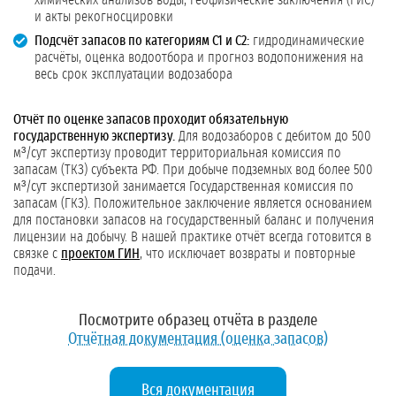
химических анализов воды, геофизические заключения (ГИС)
и акты рекогносцировки
Подсчёт запасов по категориям С1 и С2:
гидродинамические
расчёты, оценка водоотбора и прогноз водопонижения на
весь срок эксплуатации водозабора
Отчёт по оценке запасов проходит обязательную
государственную экспертизу.
Для водозаборов с дебитом до 500
м³/сут экспертизу проводит территориальная комиссия по
запасам (ТКЗ) субъекта РФ. При добыче подземных вод более 500
м³/сут экспертизой занимается Государственная комиссия по
запасам (ГКЗ). Положительное заключение является основанием
для постановки запасов на государственный баланс и получения
лицензии на добычу. В нашей практике отчёт всегда готовится в
связке с
проектом ГИН
, что исключает возвраты и повторные
подачи.
Посмотрите образец отчёта в разделе
Отчётная документация (оценка запасов)
Вся документация