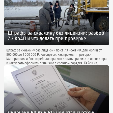
Штрафы за скважину без лицензии: разбор
7.3 КоАП и что делать при проверке
Штраф за скважину без лицензии по ст. 7.3 КоАП РФ: для юрлиц от
800 000 до 1 000 000 ₽. Разбираем, как проходят проверки
Минприроды и Роспотребнадзора, что делать при визите инспектора
и как успеть оформить лицензию в срочном порядке. Кейсы из
практики и советы экспертов.
Лицензии ВР, ВЭ и ВП: чем отличаются и