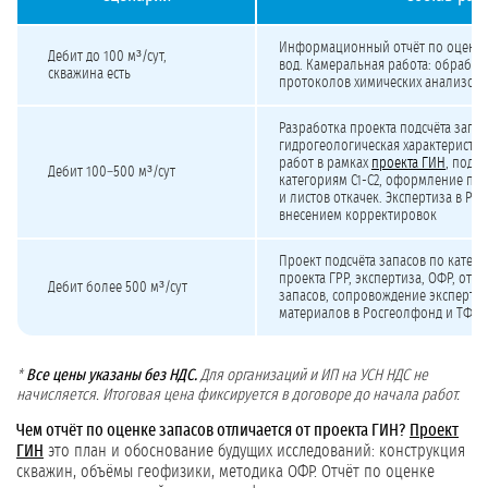
Стоимость разработки отчёта по оценке запасов подземных вод
Информационный отчёт по оценке
Дебит до 100 м³/сут,
вод. Камеральная работа: обработ
скважина есть
протоколов химических анализов, 
Разработка проекта подсчёта запас
гидрогеологическая характеристик
работ в рамках
проекта ГИН
, подсч
Дебит 100–500 м³/сут
категориям С1-С2, оформление пр
и листов откачек. Экспертиза в Ро
внесением корректировок
Проект подсчёта запасов по катего
проекта ГРР, экспертиза, ОФР, отч
Дебит более 500 м³/сут
запасов, сопровождение экспертизы
материалов в Росгеолфонд и ТФГИ
*
Все цены указаны без НДС.
Для организаций и ИП на УСН НДС не
начисляется. Итоговая цена фиксируется в договоре до начала работ.
Чем отчёт по оценке запасов отличается от проекта ГИН?
Проект
ГИН
это план и обоснование будущих исследований: конструкция
скважин, объёмы геофизики, методика ОФР. Отчёт по оценке