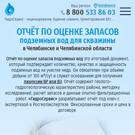
Челябинск
Ваш регион:
8 800
533 86 03
Предоставим полный пакет документов
Колл-центр на связи с 9:00 до 19:00
Нужна консульт
оссии
ГидроСервис - лицензирование, бурение скважин, проектирование ВЗУ, системы водоподготовки
Пригласить в тендер
Перезвоните мне!
ОТЧЁТ ПО ОЦЕНКЕ ЗАПАСОВ
подземных вод для скважины
в Челябинске и Челябинской области
Отчёт по оценке запасов подземных вод
это итоговый документ,
который подтверждает количество, качество и защищённость
подземных вод на участке недр. Он обязателен при объёме
добычи от 100 м³/сут и служит основанием для получения
лицензии ВР или ВЭ
. Отчёт содержит геолого-
гидрогеологическую характеристику района, методику
исследований, расчёт запасов и данные опытно-фильтрационных
работ.
«ГидроСервис»
разрабатывает отчёт под ключ с
экспертизой в Росгеолэкспертизе. Фиксированные сроки и цена в
договоре.