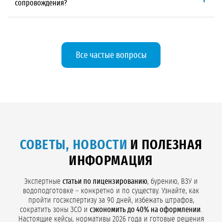
сопровождения?
обследование территории и расширенный химический анализ
воды на 54 компонента. Все работы выполняются по утверждённому
«ГидроСервис» не продаёт отчёт как отдельную услугу.
Мы
проекту ГИН
.
включаем его в комплексный договор на водоснабжение
предприятия. Отчёт базируется на данных полевых работ, которые
мы же выполняем по проекту ГИН, и экспертизу мы же
сопровождаем. Когда всё идёт по единому договору, данные не
Все частые вопросы
искажаются при передаче между исполнителями, а экспертиза
проходит без возвратов из-за разночтений.
СОВЕТЫ, НОВОСТИ
И ПОЛЕЗНАЯ
ИНФОРМАЦИЯ
Экспертные
статьи по лицензированию
, бурению, ВЗУ и
водоподготовке – конкретно и по существу. Узнайте, как
пройти госэкспертизу за 90 дней, избежать штрафов,
сократить зоны ЗСО и
сэкономить до 40% на оформлении
.
Настоящие кейсы, нормативы 2026 года и готовые решения