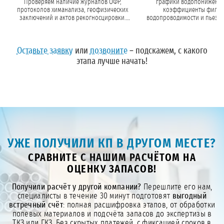
Проверяем наличие журналов ОФР,
графики водопонижения
протоколов химанализа, геофизических
коэффициенты фильт
заключений и актов рекогносцировки.
водопроводимости и пьезо
Если полевые работы ещё не завершены,
Определяем расчётный дебит
планируем их.
водопонижение на ве
Оставьте заявку
или
позвоните
– подскажем, с какого
этапа лучше начать!
УЖЕ ПОЛУЧИЛИ КП В ДРУГОМ МЕСТЕ?
СРАВНИТЕ С НАШИМ РАСЧЁТОМ НА
ОЦЕНКУ ЗАПАСОВ!
Получили расчёт у другой компании?
Перешлите его нам,
специалисты в течение 30 минут подготовят
выгодный
встречный счёт
: полная расшифровка этапов, от обработки
полевых материалов и подсчёта запасов до экспертизы в
ТКЗ или ГКЗ. Без скрытых платежей, с фиксацией сроков в