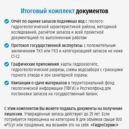
Итоговый комплект
документов
Отчёт по оценке запасов подземных вод
с геолого-
гидрогеологической характеристикой района, методикой
исследований, расчётом запасов и всей проектной
документацией по выполненным работам
Протокол государственной экспертизы
с положительным
заключением ТКЗ или ГКЗ и категоризацией запасов не ниже
С1-С2
Графические приложения:
карты гидроизогипс,
гидрогеологические разрезы, схемы водозабора с границами
горного отвода и зон санитарной охраны
Квитанции о сдаче материалов
в территориальный фонд
геологической информации (ТФГИ) и Росгеолфонд для
постановки запасов на государственный баланс
С этим комплектом Вы можете подавать документы на получение
лицензии.
Утверждённые запасы действуют до 25 лет. Если
потребуется переоценка на категорию В для объёмов свыше 500
м³/сут или продление, мы возьмём это на себя.
«ГидроСервис»