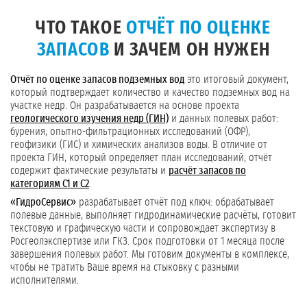
ЧТО ТАКОЕ
ОТЧЁТ ПО ОЦЕНКЕ
ЗАПАСОВ
И ЗАЧЕМ ОН НУЖЕН
Отчёт по оценке запасов подземных вод
это итоговый документ,
который подтверждает количество и качество подземных вод на
участке недр. Он разрабатывается на основе проекта
геологического изучения недр (ГИН)
и данных полевых работ:
бурения, опытно-фильтрационных исследований (ОФР),
геофизики (ГИС) и химических анализов воды. В отличие от
проекта ГИН, который определяет план исследований, отчёт
содержит фактические результаты и
расчёт запасов по
категориям С1 и С2
.
«ГидроСервис»
разрабатывает отчёт под ключ: обрабатывает
полевые данные, выполняет гидродинамические расчёты, готовит
текстовую и графическую части и сопровождает экспертизу в
Росгеолэкспертизе или ГКЗ. Срок подготовки от 1 месяца после
завершения полевых работ. Мы готовим документы в комплексе,
чтобы не тратить Ваше время на стыковку с разными
исполнителями.