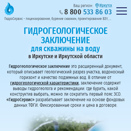
Иркутск
Ваш регион:
8 800
533 86 03
Предоставим полный пакет документов
Колл-центр на связи с 9:00 до 19:00
Нужна консульт
оссии
ГидроСервис - лицензирование, бурение скважин, проектирование ВЗУ, системы водоподготовки
Пригласить в тендер
Перезвоните мне!
ГИДРОГЕОЛОГИЧЕСКОЕ
ЗАКЛЮЧЕНИЕ
для скважины на воду
в Иркутске и Иркутской области
Гидрогеологическое заключение
это расширенный документ,
который описывает геологический разрез участка, водоносный
горизонт и качество подземных вод. В отличие от
гидрогеологической характеристики
, заключение содержит
выводы гидрогеолога и рекомендации: где бурить, какой
конструктив выбрать, можно ли сократить первый пояс ЗСО.
«ГидроСервис»
разрабатывает заключение на основе фондовых
данных ТФГИ. Фиксированные сроки и цена в договоре.