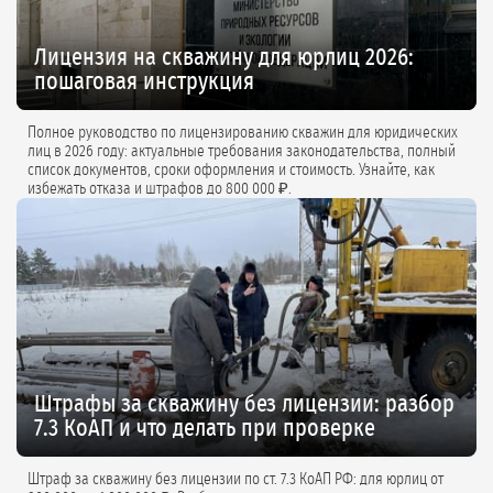
Лицензия на скважину для юрлиц 2026:
пошаговая инструкция
Полное руководство по лицензированию скважин для юридических
лиц в 2026 году: актуальные требования законодательства, полный
список документов, сроки оформления и стоимость. Узнайте, как
избежать отказа и штрафов до 800 000 ₽.
Штрафы за скважину без лицензии: разбор
7.3 КоАП и что делать при проверке
Штраф за скважину без лицензии по ст. 7.3 КоАП РФ: для юрлиц от