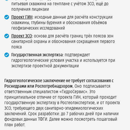
питьевая скважина на генплане с учётом ЗСО, ещё до
получения лицензии
Проект ГИН
:
исходные данные для расчёта конструкции
скважины, глубины бурения и обоснования объёмов
геофизических исследований
Проект ЗСО
:
основа для расчёта границ трёх поясов зон
санитарной охраны и обоснования сокращения первого
пояса
Государственная экспертиза:
подтверждает
гидрогеологические условия участка и используется при
экспертизе проектной документации
Гидрогеологическое заключение не требует согласования с
Роснедрами или Роспотребнадзором.
Оно подписывается
ответственным специалистом «ГидроСервис». Это
принципиальное отличие от проекта ГИН, который проходит
государственную экспертизу в Росгеолэкспертизе, и от проекта
ЗСО, требующего двух санитарно-эпидемиологических
заключений. Срок разработки: до 7 рабочих дней при наличии
фондовых данных ТФГИ. Далее можно посмотреть пошаговый
план работ.