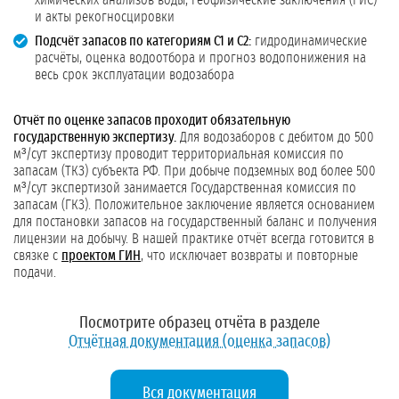
химических анализов воды, геофизические заключения (ГИС)
и акты рекогносцировки
Подсчёт запасов по категориям С1 и С2:
гидродинамические
расчёты, оценка водоотбора и прогноз водопонижения на
весь срок эксплуатации водозабора
Отчёт по оценке запасов проходит обязательную
государственную экспертизу.
Для водозаборов с дебитом до 500
м³/сут экспертизу проводит территориальная комиссия по
запасам (ТКЗ) субъекта РФ. При добыче подземных вод более 500
м³/сут экспертизой занимается Государственная комиссия по
запасам (ГКЗ). Положительное заключение является основанием
для постановки запасов на государственный баланс и получения
лицензии на добычу. В нашей практике отчёт всегда готовится в
связке с
проектом ГИН
, что исключает возвраты и повторные
подачи.
Посмотрите образец отчёта в разделе
Отчётная документация (оценка запасов)
Вся документация