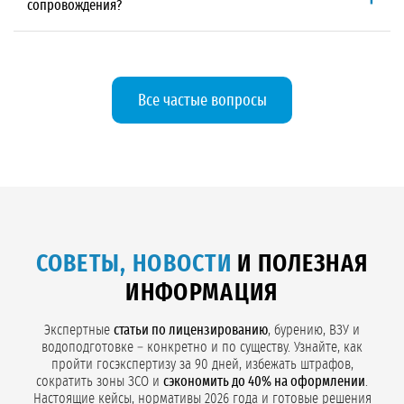
сопровождения?
обследование территории и расширенный химический анализ
воды на 54 компонента. Все работы выполняются по утверждённому
«ГидроСервис» не продаёт отчёт как отдельную услугу.
Мы
проекту ГИН
.
включаем его в комплексный договор на водоснабжение
предприятия. Отчёт базируется на данных полевых работ, которые
мы же выполняем по проекту ГИН, и экспертизу мы же
сопровождаем. Когда всё идёт по единому договору, данные не
Все частые вопросы
искажаются при передаче между исполнителями, а экспертиза
проходит без возвратов из-за разночтений.
СОВЕТЫ, НОВОСТИ
И ПОЛЕЗНАЯ
ИНФОРМАЦИЯ
Экспертные
статьи по лицензированию
, бурению, ВЗУ и
водоподготовке – конкретно и по существу. Узнайте, как
пройти госэкспертизу за 90 дней, избежать штрафов,
сократить зоны ЗСО и
сэкономить до 40% на оформлении
.
Настоящие кейсы, нормативы 2026 года и готовые решения