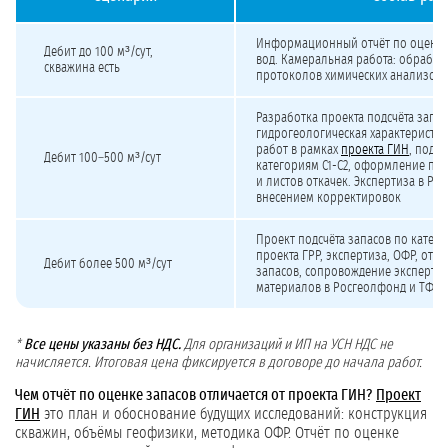
Стоимость разработки отчёта по оценке запасов подземных вод
Информационный отчёт по оценке
Дебит до 100 м³/сут,
вод. Камеральная работа: обработ
скважина есть
протоколов химических анализов, 
Разработка проекта подсчёта запас
гидрогеологическая характеристик
работ в рамках
проекта ГИН
, подсч
Дебит 100–500 м³/сут
категориям С1-С2, оформление пр
и листов откачек. Экспертиза в Ро
внесением корректировок
Проект подсчёта запасов по катего
проекта ГРР, экспертиза, ОФР, отч
Дебит более 500 м³/сут
запасов, сопровождение экспертизы
материалов в Росгеолфонд и ТФГИ
*
Все цены указаны без НДС.
Для организаций и ИП на УСН НДС не
начисляется. Итоговая цена фиксируется в договоре до начала работ.
Чем отчёт по оценке запасов отличается от проекта ГИН?
Проект
ГИН
это план и обоснование будущих исследований: конструкция
скважин, объёмы геофизики, методика ОФР. Отчёт по оценке