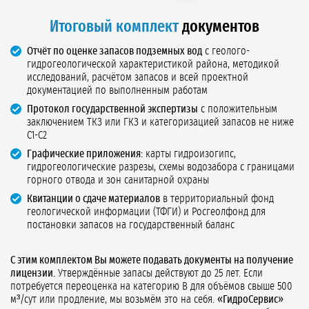
Итоговый комплект
документов
Отчёт по оценке запасов подземных вод
с геолого-
гидрогеологической характеристикой района, методикой
исследований, расчётом запасов и всей проектной
документацией по выполненным работам
Протокол государственной экспертизы
с положительным
заключением ТКЗ или ГКЗ и категоризацией запасов не ниже
С1-С2
Графические приложения:
карты гидроизогипс,
гидрогеологические разрезы, схемы водозабора с границами
горного отвода и зон санитарной охраны
Квитанции о сдаче материалов
в территориальный фонд
геологической информации (ТФГИ) и Росгеолфонд для
постановки запасов на государственный баланс
С этим комплектом Вы можете подавать документы на получение
лицензии.
Утверждённые запасы действуют до 25 лет. Если
потребуется переоценка на категорию В для объёмов свыше 500
м³/сут или продление, мы возьмём это на себя.
«ГидроСервис»