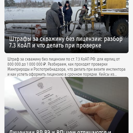
Штрафы за скважину без лицензии: разбор
7.3 КоАП и что делать при проверке
Штраф за скважину без лицензии по ст. 7.3 КоАП РФ: для юрлиц от
800 000 до 1 000 000 ₽. Разбираем, как проходят проверки
Минприроды и Роспотребнадзора, что делать при визите инспектора
и как успеть оформить лицензию в срочном порядке. Кейсы из
практики и советы экспертов.
Лицензии ВР, ВЭ и ВП: чем отличаются и