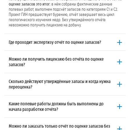
оценке запасов это итог:
в нём собраны фактические данные
полевых работ, выполнен подсчёт запасов по категориям С1 и С2.
Проект ГИН предшествует бурению, отчёт завершает весь цикл
геологического изучения недр. Без утверждённого отчёта
невозможно получить лицензию на добычу.
Где проходит экспертизу отчёт по оценке запасов?
До 500 м³/сут в ТКЗ субъекта РФ, свыше 500 м³/сут в ГКЗ.
Территориальная комиссия по запасам (ТКЗ) работает при
Можно ли получить лицензию без отчёта по оценке
региональном Минприроды, Государственная комиссия по запасам
запасов?
(ГКЗ) это федеральный орган. Мы сопровождаем экспертизу
независимо от уровня: подаём документы, отвечаем на замечания,
Можно, но только
при объёме добычи подземных вод до 100 м³/сут.
вносим корректировки.
В этом случае можно ограничиться информационным отчётом без
Сколько действуют утверждённые запасы и когда нужна
государственной экспертизы запасов.
При объёме от 100 м³/сут
Вы
переоценка?
не сможете получить лицензию. Отчёт с положительным
заключением ТКЗ или ГКЗ обязателен, без него Минприроды не
Утверждённые запасы действуют до 25 лет,
обычно они совпадают
выдаст
лицензию ВР или ВЭ
.
со сроком лицензии. Переоценка требуется при: увеличении
Какие полевые работы должны быть выполнены до
объёма добычи сверх утверждённого, истечении срока действия
начала разработки отчёта?
лицензии, бурении новой скважины на том же участке. При объёме
свыше 500 м³/сут нужна переоценка на категорию В с
Минимальный набор:
бурение разведочной скважины, опытно-
дополнительными полевыми работами.
фильтрационные работы (ОФР) с откачками, геофизические
Можно ли заказать только отчёт по оценке запасов без
исследования в скважине (ГИС), рекогносцировочное