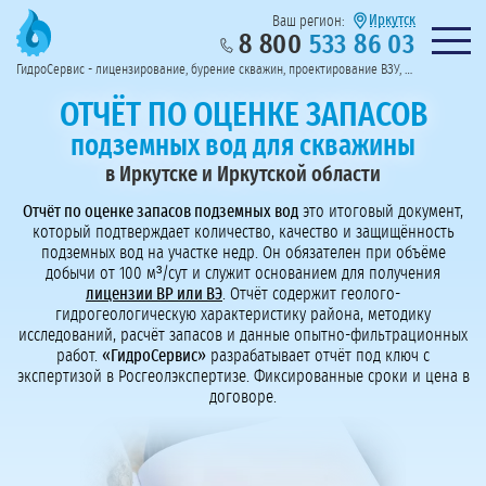
Иркутск
Ваш регион:
8 800
533 86 03
Предоставим полный пакет документов
Колл-центр на связи с 9:00 до 19:00
Нужна консульт
оссии
ГидроСервис - лицензирование, бурение скважин, проектирование ВЗУ, системы водоподготовки
Пригласить в тендер
Перезвоните мне!
ОТЧЁТ ПО ОЦЕНКЕ ЗАПАСОВ
подземных вод для скважины
в Иркутске и Иркутской области
Отчёт по оценке запасов подземных вод
это итоговый документ,
который подтверждает количество, качество и защищённость
подземных вод на участке недр. Он обязателен при объёме
добычи от 100 м³/сут и служит основанием для получения
лицензии ВР или ВЭ
. Отчёт содержит геолого-
гидрогеологическую характеристику района, методику
исследований, расчёт запасов и данные опытно-фильтрационных
работ.
«ГидроСервис»
разрабатывает отчёт под ключ с
экспертизой в Росгеолэкспертизе. Фиксированные сроки и цена в
договоре.