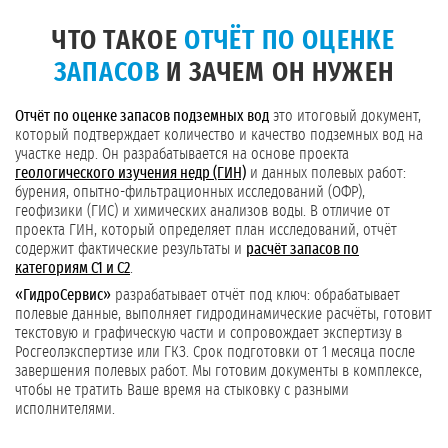
ЧТО ТАКОЕ
ОТЧЁТ ПО ОЦЕНКЕ
ЗАПАСОВ
И ЗАЧЕМ ОН НУЖЕН
Отчёт по оценке запасов подземных вод
это итоговый документ,
который подтверждает количество и качество подземных вод на
участке недр. Он разрабатывается на основе проекта
геологического изучения недр (ГИН)
и данных полевых работ:
бурения, опытно-фильтрационных исследований (ОФР),
геофизики (ГИС) и химических анализов воды. В отличие от
проекта ГИН, который определяет план исследований, отчёт
содержит фактические результаты и
расчёт запасов по
категориям С1 и С2
.
«ГидроСервис»
разрабатывает отчёт под ключ: обрабатывает
полевые данные, выполняет гидродинамические расчёты, готовит
текстовую и графическую части и сопровождает экспертизу в
Росгеолэкспертизе или ГКЗ. Срок подготовки от 1 месяца после
завершения полевых работ. Мы готовим документы в комплексе,
чтобы не тратить Ваше время на стыковку с разными
исполнителями.