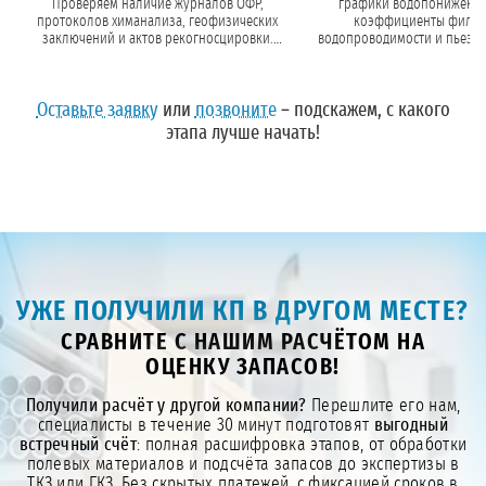
Проверяем наличие журналов ОФР,
графики водопонижения
протоколов химанализа, геофизических
коэффициенты фильт
заключений и актов рекогносцировки.
водопроводимости и пьезо
Если полевые работы ещё не завершены,
Определяем расчётный дебит
планируем их.
водопонижение на ве
Оставьте заявку
или
позвоните
– подскажем, с какого
этапа лучше начать!
УЖЕ ПОЛУЧИЛИ КП В ДРУГОМ МЕСТЕ?
СРАВНИТЕ С НАШИМ РАСЧЁТОМ НА
ОЦЕНКУ ЗАПАСОВ!
Получили расчёт у другой компании?
Перешлите его нам,
специалисты в течение 30 минут подготовят
выгодный
встречный счёт
: полная расшифровка этапов, от обработки
полевых материалов и подсчёта запасов до экспертизы в
ТКЗ или ГКЗ. Без скрытых платежей, с фиксацией сроков в