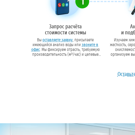
1
Запрос расчёта
А
стоимости системы
и под
Вы
оставляете заявку
, присылаете
Изучаем хими
имеющийся анализ воды или
звоните в
жесткость, сер
офис
. Мы фиксируем отрасль, требуемую
окисляемость)
производительность (м³/час) и целевые
организуем вы
показатели очистки.
данных подбира
и