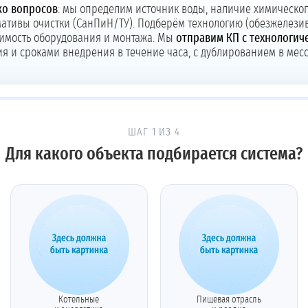
ко вопросов
: мы определим источник воды, наличие химическог
ативы очистки (СанПиН/ТУ). Подберём технологию (обезжелези
тоимость оборудования и монтажа. Мы
отправим КП с технологич
я и сроками внедрения в течение часа, с дублированием в мес
ШАГ 1 ИЗ 4
Для какого объекта подбирается система?
Котельные
Пищевая отрасль