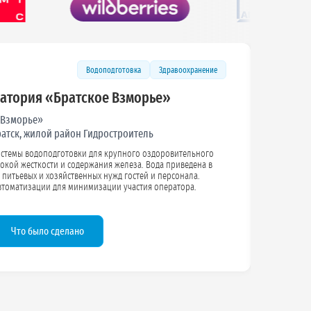
Водоподготовка
Горная промышленность
для мраморного карьера
 мрамора
арталинский район, с. Еленинка
хнической воды для технологических процессов добычи и
Подробнее