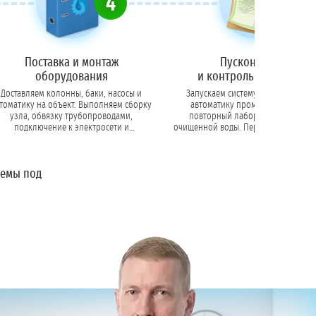
4
5
Поставка и монтаж
Пусконаладка
оборудования
и контрольный анализ
Доставляем колонны, баки, насосы и
Запускаем систему, программиру
томатику на объект. Выполняем сборку
автоматику промывок. Проводи
узла, обвязку трубопроводами,
повторный лабораторный анал
подключение к электросети и
очищенной воды. Передаем заказчику акт
ализации. Монтируем системы аэрации,
ввода в эксплуатацию с подтвержде
обезжелезивания, умягчения или
соответствия воды нормативам (Сан
обратного осмоса.
ТУ).
темы под