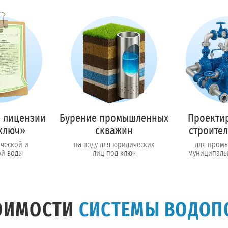
Предоставим полный пакет документов
Пригласить в тендер
Колл-центр на связи с 9:00 до 19:00
Перезвоните мне!
 лицензии
Бурение промышленных
Проекти
ключ»
скважин
строител
ической и
на воду для юридических
для пром
ой воды
лиц под ключ
муниципаль
ТОИМОСТИ
СИСТЕМЫ ВОДОП