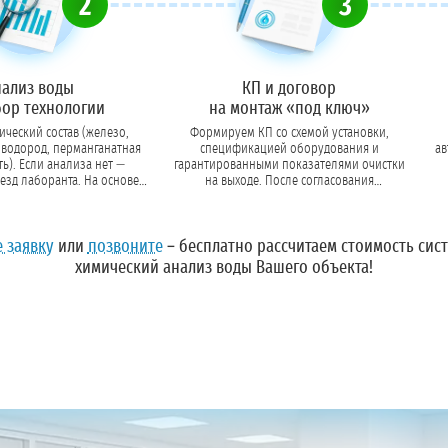
2
3
нализ воды
КП и договор
бор технологии
на монтаж «под ключ»
ческий состав (железо,
Формируем КП со схемой установки,
оводород, перманганатная
спецификацией оборудования и
ав
. Если анализа нет —
гарантированными показателями очистки
езд лаборанта. На основе
на выходе. После согласования
ем тип загрузки, мембраны
подписываем договор с четкими сроками
кан
ли реагенты.
поставки и монтажа.
Оставьте заявку
или
позвоните
– бесплатно рассчитаем стоимость сис
химический анализ воды Вашего объекта!