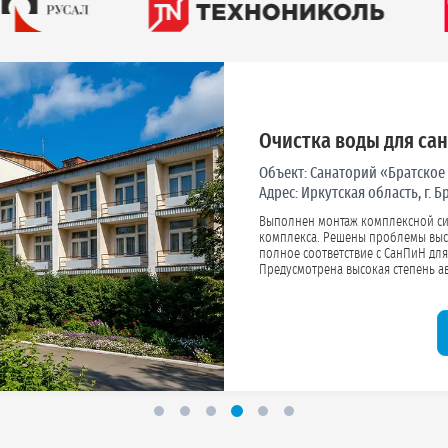
Подготовка техводы 
Объект:
Карьер по обработке
Адрес:
Челябинская область, К
Развернута система подготовки те
обработки камня. Оборудование устойчиво к высоким нагрузкам и загрязненности исходной
воды. Решение продлевает срок службы насосного оборудования и исключает образование
отложений в трубопроводах.