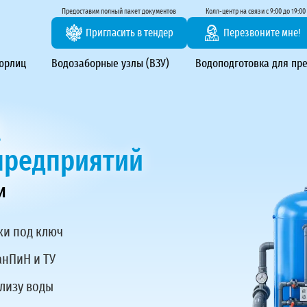
тирование ВЗУ, системы водоподготовки
Предоставим полный пакет документов
Колл-центр на связи с 9:00 до 19:00
Пригласить в тендер
Перезвоните мне!
 юрлиц
Водозаборные узлы (ВЗУ)
Водоподготовка для пр
А
предприятий
и
ки под ключ
анПиН и ТУ
ализу воды