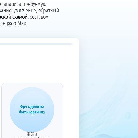
о анализа, требуемую
вание, умягчение, обратный
еской схемой
, составом
сенджер Max.
ЖКХ и