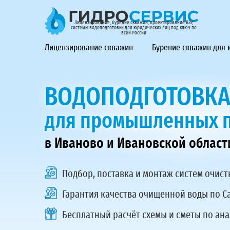
ГидроСервис - лицензирование, бурение скважин, проек
Лицензирование, бурение скважин, проектирование ВЗУ,
системы водоподготовки для юридических лиц под ключ по
всей России
Лицензирование скважин
Бурение скважин для
ВОДОПОДГОТОВК
для промышленных 
в Иваново и Ивановской област
Подбор, поставка и монтаж
систем очист
Гарантия качества очищенной воды по С
Бесплатный расчёт схемы и сметы по ан