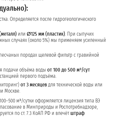
дуально):
астка. Определяется после гидрогеологического
(металл)
или
Ø125 мм (пластик)
. При сыпучих
ожных случаях (около 5%) мы применяем усиленный
в песчаных породах щелевой фильтр с гравийной
ля подачи объёма воды
от 100 до 500 м³/сут
 станцией первого подъёма.
ониторинг)
от 3 месяцев
для технической воды или
ли Москве.
100–500 м³/сутки оформляется лицензия типа ВЭ
согласование в Минприроды и Роспотребнадзоре,
уется по ст. 7.3 КоАП РФ и влечёт
штраф