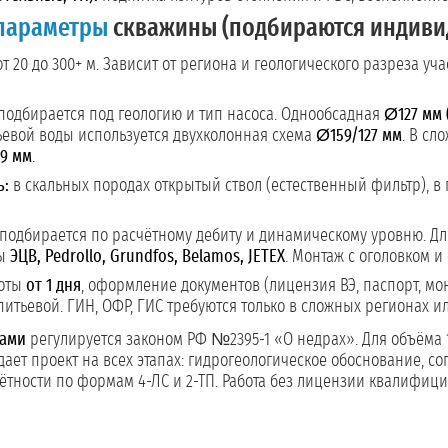
 параметры
скважины (подбираются индиви
т 20 до 300+ м. Зависит от региона и геологического разреза уч
подбирается под геологию и тип насоса. Однообсадная
Ø127 мм 
тьевой воды используется двухколонная схема
Ø159/127 мм
. В сл
59 мм
.
ь:
в скальных породах открытый ствол (естественный фильтр), 
подбирается по расчётному дебиту и динамическому уровню. Д
сы
ЭЦВ, Pedrollo, Grundfos, Belamos, JETEX
. Монтаж с оголовком и
боты
от 1 дня
, оформление документов (лицензия ВЭ, паспорт, м
питьевой. ГИН, ОФР, ГИС требуются только в сложных регионах и
цами
регулируется законом РФ №2395-1 «О недрах». Для объёма 
ждает проект на всех этапах: гидрогеологическое обоснование, 
ётности по формам 4-ЛС и 2-ТП. Работа без лицензии квалифицир