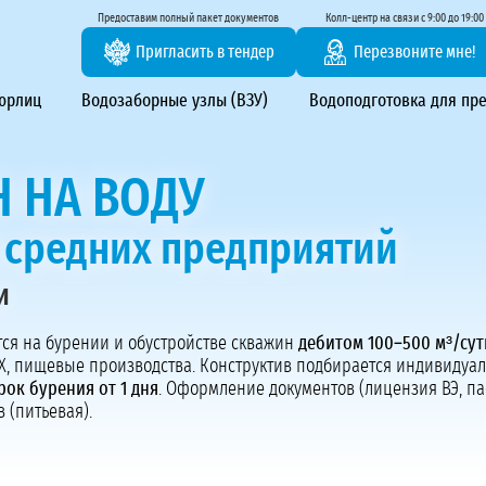
тирование ВЗУ, системы водоподготовки
Предоставим полный пакет документов
Колл-центр на связи с 9:00 до 19:00
Пригласить в тендер
Перезвоните мне!
 юрлиц
Водозаборные узлы (ВЗУ)
Водоподготовка для пр
 НА ВОДУ
я средних предприятий
и
Предоставим полный пакет документов
Пригласить в тендер
ся на бурении и обустройстве скважин
дебитом 100–500 м³/сут
Х, пищевые производства. Конструктив подбирается индивидуаль
Колл-центр на связи с 9:00 до 19:00
рок бурения от 1 дня
. Оформление документов (лицензия ВЭ, па
Перезвоните нам
 (питьевая).