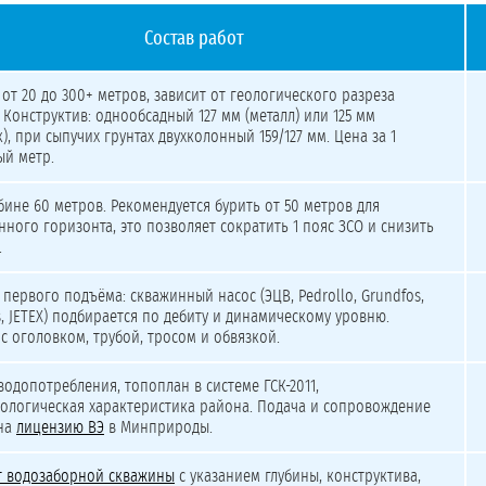
Состав работ
ую воду 100–500 м³/сут (минимальный пакет)
 от 20 до 300+ метров, зависит от геологического разреза
. Конструктив: однообсадный 127 мм (металл) или 125 мм
к), при сыпучих грунтах двухколонный 159/127 мм. Цена за 1
й метр.
бине 60 метров. Рекомендуется бурить от 50 метров для
ного горизонта, это позволяет сократить 1 пояс ЗСО и снизить
.
 первого подъёма: скважинный насос (ЭЦВ, Pedrollo, Grundfos,
, JETEX) подбирается по дебиту и динамическому уровню.
с оголовком, трубой, тросом и обвязкой.
водопотребления, топоплан в системе ГСК-2011,
ологическая характеристика района. Подача и сопровождение
 на
лицензию ВЭ
в Минприроды.
т водозаборной скважины
с указанием глубины, конструктива,