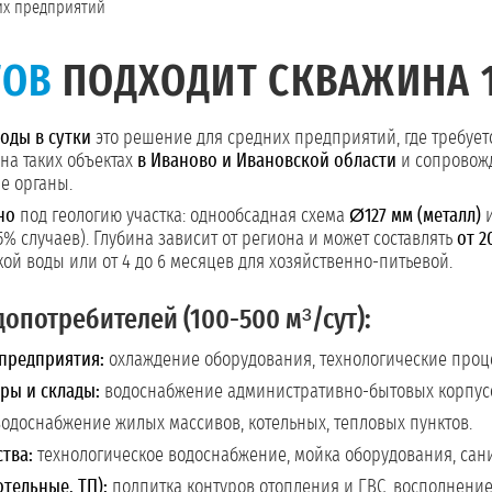
них предприятий
ТОВ
ПОДХОДИТ СКВАЖИНА 1
оды в сутки
это решение для средних предприятий, где требуе
на таких объектах
в Иваново и Ивановской области
и сопровожд
е органы.
но
под геологию участка: однообсадная схема
Ø127 мм (металл)
% случаев). Глубина зависит от региона и может составлять
от 2
ой воды или от 4 до 6 месяцев для хозяйственно-питьевой.
опотребителей (100-500 м³/сут):
предприятия:
охлаждение оборудования, технологические проц
ры и склады:
водоснабжение административно-бытовых корпусо
одоснабжение жилых массивов, котельных, тепловых пунктов.
тва:
технологическое водоснабжение, мойка оборудования, сан
отельные, ТП):
подпитка контуров отопления и ГВС, восполнение 