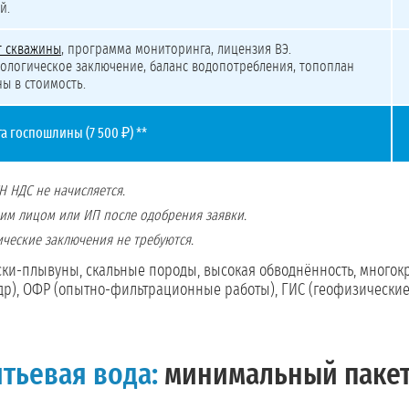
й.
т скважины
, программа мониторинга, лицензия ВЭ.
ологическое заключение, баланс водопотребления, топоплан
ы в стоимость.
та госпошлины (7 500 ₽) **
Н НДС не начисляется.
им лицом или ИП после одобрения заявки.
ческие заключения не требуются.
ки-плывуны, скальные породы, высокая обводнённость, многок
др), ОФР (опытно-фильтрационные работы), ГИС (геофизические 
тьевая вода:
минимальный пакет 