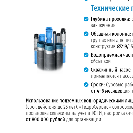
Технические
Глубина проходки:
о
заключения.
Обсадная колонна:
грунтах или для пи
конструктив
Ø219/1
Водоприёмная част
обсыпкой.
Скважинный насос:
применяются насо
Сроки:
буровые ра
от 4–6 месяцев
для 
Использование подземных вод юридическими ли
(срок действия до 25 лет). «ГидроСервис» сопрово
постановка скважины на учёт в ТФГИ, настройка отч
от 800 000 рублей
для организации.