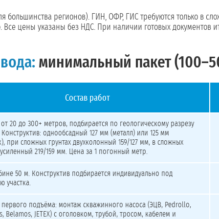
ля большинства регионов). ГИН, ОФР, ГИС требуются только в сл
 Все цены указаны без НДС. При наличии готовых документов и
вода:
минимальный пакет (100–500
Состав работ
–500 м³/сут (минимальный пакет)
 от 20 до 300+ метров, подбирается по геологическому разрезу
. Конструктив: однообсадный 127 мм (металл) или 125 мм
к), при сложных грунтах двухколонный 159/127 мм, в сложных
 усиленный 219/159 мм. Цена за 1 погонный метр.
бине 50 м. Конструктив подбирается индивидуально под
ю участка.
 первого подъёма: монтаж скважинного насоса (ЭЦВ, Pedrollo,
s, Belamos, JETEX) с оголовком, трубой, тросом, кабелем и