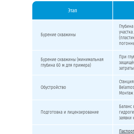
Этап
Стоимость бурения скважины на хозяйственно-питьев
Глубина
участка
Бурение скважины
(пласти
погонны
При глу
Бурение скважины (минимальная
защищён
глубина 60 м для примера)
затраты
Станция
Обустройство
Belamos
Монтаж 
Баланс 
Подготовка и лицензирование
гидроге
заявки
Паспор