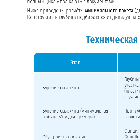
полный цикл «под ключ» с документами.
Ниже приведены расчёты
минимального пакета
(д
Конструктив и глубина подбираются индивидуально.
Техническая 
Этап
Стоимость бурения скважины на техническую воду 100
Глубина
участка
Бурение скважины
(пласти
случаях
Бурение скважины (минимальная
При глу
глубина 50 м для примера)
геологи
Станция
Обустройство скважины
Grundfo