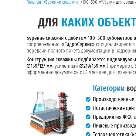
›
›
Главная
Бурение скважин
100–500 м³/сутки для сред
ДЛЯ
КАКИХ ОБЪЕК
Бурение скважин с дебитом 100–500 кубометров в
сопровождение.
«ГидроСервис»
специализируется 
передачи полного пакета документации в надзорны
Конструкция скважины подбирается индивидуаль
Ø159/127 мм
, усиленный
Ø219/159 мм
(примерно в 5
оформление документов от 3 месяцев для техническ
Категории
вод
Производственные 
Логистические цент
Предприятия ЖКХ:
в
Пищевые производс
Теплоэнергетика (к