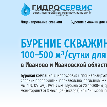
ГидроСервис - лицензирование, бурение скважин, проек
Лицензирование, бурение скважин, проектирование ВЗУ,
системы водоподготовки для юридических лиц под ключ по
всей России
Лицензирование скважин
Бурение скважин для
БУРЕНИЕ СКВАЖИН
100–500 м³/сутки дл
в Иваново и Ивановской област
Буровая компания «ГидроСервис»
специализирует
средних предприятий: производства, логистика, ЖК
мм, 159/127 мм, 219/159 мм. Глубина от 20 до 300+ м,
с
мониторинг) от 3 месяцев (техвода) или 4–6 месяцев