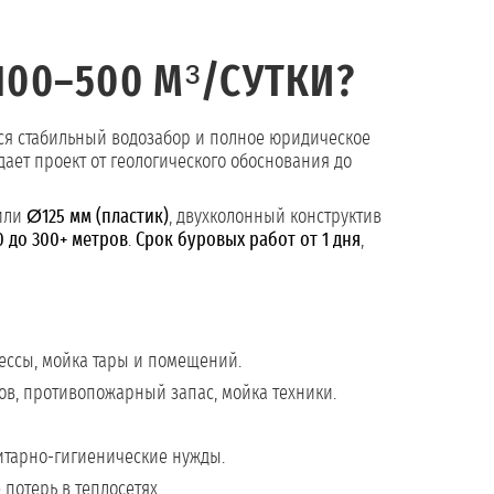
00–500 М³/СУТКИ?
тся стабильный водозабор и полное юридическое
ает проект от геологического обоснования до
или
Ø125 мм (пластик)
, двухколонный конструктив
0 до 300+ метров
.
Срок буровых работ от 1 дня
,
ессы, мойка тары и помещений.
в, противопожарный запас, мойка техники.
итарно-гигиенические нужды.
потерь в теплосетях.