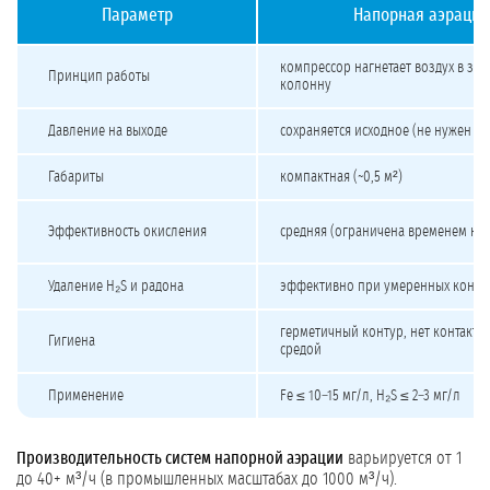
Параметр
Напорная аэрация
Сравнение напорной и безнапорной аэрации
компрессор нагнетает воздух в за
Принцип работы
колонну
Давление на выходе
сохраняется исходное (не нужен вт
Габариты
компактная (~0,5 м²)
Эффективность окисления
средняя (ограничена временем кон
Удаление H₂S и радона
эффективно при умеренных конце
герметичный контур, нет контакта
Гигиена
средой
Применение
Fe ≤ 10–15 мг/л, H₂S ≤ 2–3 мг/л
Производительность систем напорной аэрации
варьируется от 1
до 40+ м³/ч (в промышленных масштабах до 1000 м³/ч).