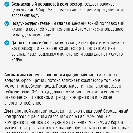
Безмасляный поршневой компрессор:
создаёт рабочее
давление до 6 бар. Масляные компрессоры запрещены, они
загрязнят воду
Воздухоотделительный клапан:
механический поплавковый
клапан в верхней части колонны. Автоматически сбрасывает
газы, удерживая воду
Датчик потока и блок автоматики:
датчик фиксирует начало
водоразбора и включает компрессор. Блок автоматики
устанавливает задержку отключения и защищает от «сухого
хода»
Автоматика системы напорной аэрации
работает синхронно с
водоразбором. Датчик потока запускает компрессор только в
момент потребления воды. После закрытия крана компрессор
работает ещё 10–15 секунд для дожигания остатков газа, затем
отключается. Это экономит ресурс компрессора и снижает
энергопотребление.
Для напорной аэрации подходит только
поршневой безмасляный
компрессор
с рабочим давлением до 6 бар. Мембранные
компрессоры не создают нужного давления (максимум 2 бар), а
масляные загрязняют воду и выводят фильтры из строя. Винтовые