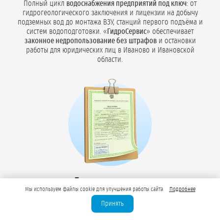
Полный цикл
водоснабжения предприятий под ключ
: от
гидрогеологического заключения и лицензии на добычу
подземных вод до монтажа ВЗУ, станций первого подъёма и
систем водоподготовки. «
ГидроСервис
» обеспечивает
законное недропользование без штрафов
и остановки
работы для юридических лиц в Иваново и Ивановской
области.
Лицензирование
Мы используем файлы cookie для улучшения работы сайта
Подробнее
недропользования
Принять
для технической и
питьевой воды