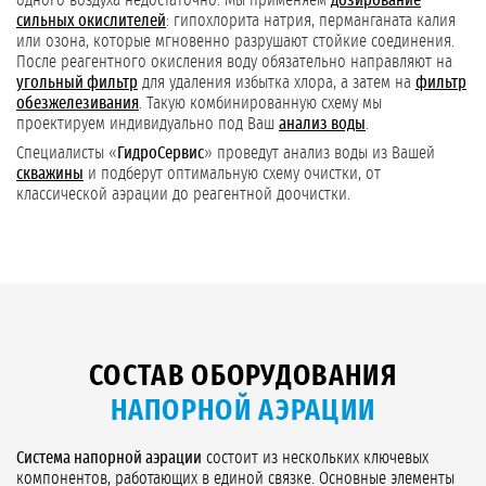
одного воздуха недостаточно. Мы применяем
дозирование
сильных окислителей
: гипохлорита натрия, перманганата калия
или озона, которые мгновенно разрушают стойкие соединения.
После реагентного окисления воду обязательно направляют на
угольный фильтр
для удаления избытка хлора, а затем на
фильтр
обезжелезивания
. Такую комбинированную схему мы
проектируем индивидуально под Ваш
анализ воды
.
Специалисты «
ГидроСервис
» проведут анализ воды из Вашей
скважины
и подберут оптимальную схему очистки, от
классической аэрации до реагентной доочистки.
СОСТАВ ОБОРУДОВАНИЯ
НАПОРНОЙ АЭРАЦИИ
Система напорной аэрации
состоит из нескольких ключевых
компонентов, работающих в единой связке. Основные элементы