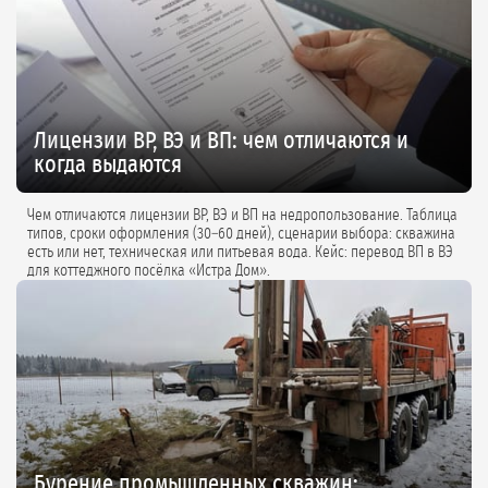
Лицензии ВР, ВЭ и ВП: чем отличаются и
когда выдаются
Чем отличаются лицензии ВР, ВЭ и ВП на недропользование. Таблица
типов, сроки оформления (30–60 дней), сценарии выбора: скважина
есть или нет, техническая или питьевая вода. Кейс: перевод ВП в ВЭ
для коттеджного посёлка «Истра Дом».
Бурение промышленных скважин: