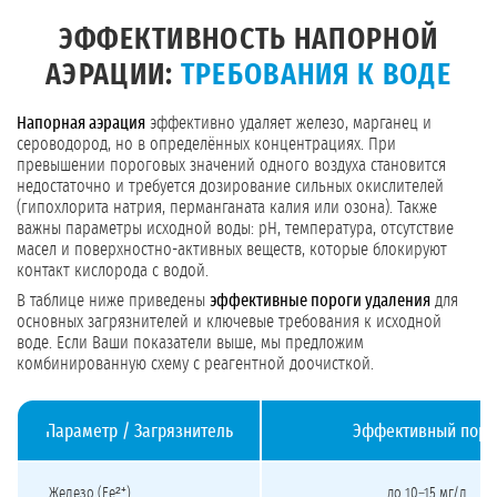
ЭФФЕКТИВНОСТЬ НАПОРНОЙ
АЭРАЦИИ:
ТРЕБОВАНИЯ К ВОДЕ
Напорная аэрация
эффективно удаляет железо, марганец и
сероводород, но в определённых концентрациях. При
превышении пороговых значений одного воздуха становится
недостаточно и требуется дозирование сильных окислителей
(гипохлорита натрия, перманганата калия или озона). Также
важны параметры исходной воды: pH, температура, отсутствие
масел и поверхностно-активных веществ, которые блокируют
контакт кислорода с водой.
В таблице ниже приведены
эффективные пороги удаления
для
основных загрязнителей и ключевые требования к исходной
воде. Если Ваши показатели выше, мы предложим
комбинированную схему с реагентной доочисткой.
Параметр / Загрязнитель
Эффективный поро
Пределы эффективности напорной аэрации и требования к воде
Железо (Fe²⁺)
до 10–15 мг/л