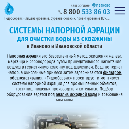
Иваново
Ваш регион:
8 800
533 86 03
Предоставим полный пакет документов
Колл-центр на связи с 9:00 до 19:00
Нужна консульт
оссии
ГидроСервис - лицензирование, бурение скважин, проектирование ВЗУ, системы водоподготовки
Пригласить в тендер
Перезвоните мне!
СИСТЕМЫ НАПОРНОЙ АЭРАЦИИ
для очистки воды из скважины
в Иваново и Ивановской области
Напорная аэрация
это безреагентный метод окисления железа,
марганца и сероводорода путём принудительного нагнетания
воздуха в герметичную колонну под давлением. Вода не теряет
напор, а окисленные примеси затем задерживаются
фильтром
обезжелезивания
. «ГидроСервис» проектирует и монтирует
системы напорной аэрации для промышленных объектов,
гостиниц, пищевых производств и котельных. Подбор
оборудования ведётся под
анализ исходной воды
и требования
заказчика.