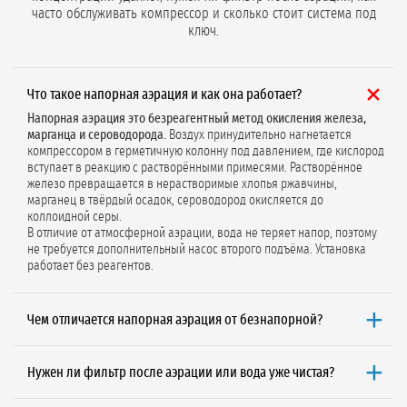
часто обслуживать компрессор и сколько стоит система под
ключ.
Что такое напорная аэрация и как она работает?
Напорная аэрация это безреагентный метод окисления железа,
марганца и сероводорода.
Воздух принудительно нагнетается
компрессором в герметичную колонну под давлением, где кислород
вступает в реакцию с растворёнными примесями. Растворённое
железо превращается в нерастворимые хлопья ржавчины,
марганец в твёрдый осадок, сероводород окисляется до
коллоидной серы.
В отличие от атмосферной аэрации, вода не теряет напор, поэтому
не требуется дополнительный насос второго подъёма. Установка
работает без реагентов.
Чем отличается напорная аэрация от безнапорной?
Главное отличие это сохранение давления и габариты.
Напорная
аэрация монтируется в компактную колонну, вода не теряет
Нужен ли фильтр после аэрации или вода уже чистая?
давление, поэтому насос второго подъёма не нужен. Безнапорная
аэрация требует громоздкого открытого бака (300–1000 л),
Фильтр обязателен.
Аэрация это только реактор, который