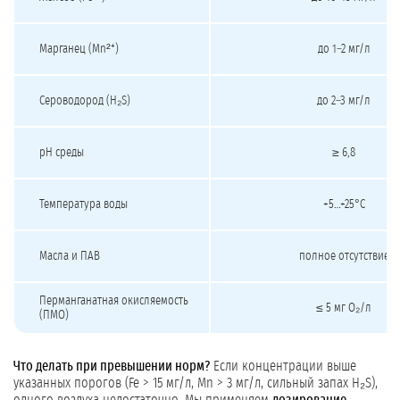
Марганец (Mn²⁺)
до 1–2 мг/л
Сероводород (H₂S)
до 2–3 мг/л
pH среды
≥ 6,8
Температура воды
+5…+25°C
Масла и ПАВ
полное отсутствие
Перманганатная окисляемость
≤ 5 мг O₂/л
(ПМО)
Что делать при превышении норм?
Если концентрации выше
указанных порогов (Fe > 15 мг/л, Mn > 3 мг/л, сильный запах H₂S),