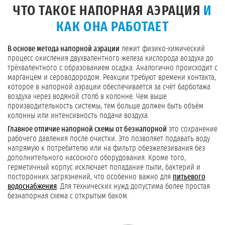
ЧТО ТАКОЕ НАПОРНАЯ АЭРАЦИЯ
И
КАК ОНА РАБОТАЕТ
В основе метода напорной аэрации
лежит физико-химический
процесс окисления двухвалентного железа кислорода воздуха до
трёхвалентного с образованием осадка. Аналогично происходит с
марганцем и сероводородом. Реакции требуют времени контакта,
которое в напорной аэрации обеспечивается за счёт барботажа
воздуха через водяной столб в колонне. Чем выше
производительность системы, тем больше должен быть объём
колонны или интенсивность подачи воздуха.
Главное отличие напорной схемы от безнапорной
это сохранение
рабочего давления после очистки. Это позволяет подавать воду
напрямую к потребителю или на фильтр обезжелезивания без
дополнительного насосного оборудования. Кроме того,
герметичный корпус исключает попадание пыли, бактерий и
посторонних загрязнений, что особенно важно для
питьевого
водоснабжения
. Для технических нужд допустима более простая
безнапорная схема с открытым баком.