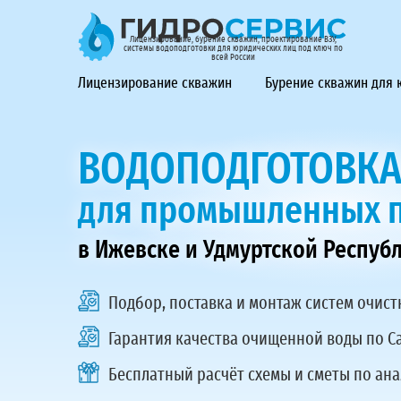
ГидроСервис - лицензирование, бурение скважин, проек
Лицензирование, бурение скважин, проектирование ВЗУ,
системы водоподготовки для юридических лиц под ключ по
всей России
Лицензирование скважин
Бурение скважин для
ВОДОПОДГОТОВК
для промышленных 
в Ижевске и Удмуртской Респуб
Подбор, поставка и монтаж
систем очист
Гарантия качества очищенной воды по С
Бесплатный расчёт схемы и сметы по ан