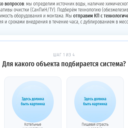
ко вопросов
: мы определим источник воды, наличие химическог
ативы очистки (СанПиН/ТУ). Подберём технологию (обезжелези
тоимость оборудования и монтажа. Мы
отправим КП с технологич
я и сроками внедрения в течение часа, с дублированием в мес
ШАГ 1 ИЗ 4
Для какого объекта подбирается система?
Котельные
Пищевая отрасль