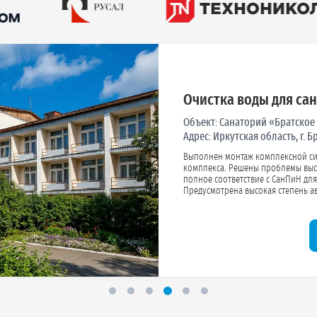
Очистка воды для са
Объект:
Санаторий «Братское
Адрес:
Иркутская область, г. 
Выполнен монтаж комплексной си
комплекса. Решены проблемы высокой жесткости и содержания железа. Вода приведена в
полное соответствие с СанПиН для питьевых и хозяйственных нужд гостей и персонал