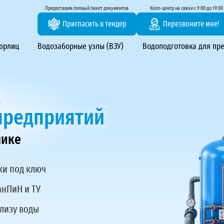
тирование ВЗУ, системы водоподготовки
Предоставим полный пакет документов
Колл-центр на связи с 9:00 до 19:00
Пригласить в тендер
Перезвоните мне!
 юрлиц
Водозаборные узлы (ВЗУ)
Водоподготовка для пр
А
предприятий
лике
ки под ключ
анПиН и ТУ
ализу воды