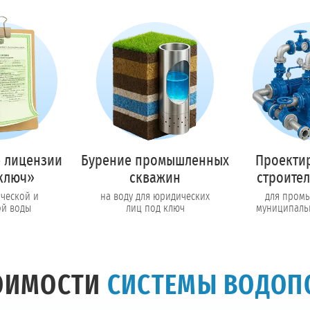
Предоставим полный пакет документов
Пригласить в тендер
Колл-центр на связи с 9:00 до 19:00
Перезвоните мне!
 лицензии
Бурение промышленных
Проекти
ключ»
скважин
строител
ической и
на воду для юридических
для пром
ой воды
лиц под ключ
муниципаль
ТОИМОСТИ
СИСТЕМЫ ВОДОП