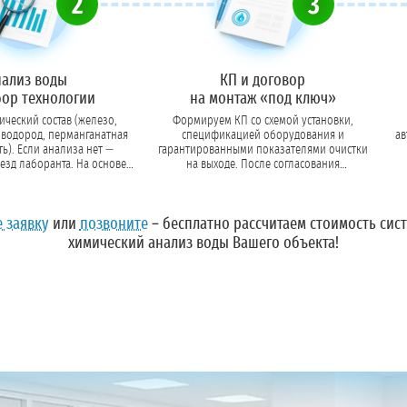
2
3
нализ воды
КП и договор
бор технологии
на монтаж «под ключ»
ческий состав (железо,
Формируем КП со схемой установки,
оводород, перманганатная
спецификацией оборудования и
ав
. Если анализа нет —
гарантированными показателями очистки
езд лаборанта. На основе
на выходе. После согласования
ем тип загрузки, мембраны
подписываем договор с четкими сроками
кан
ли реагенты.
поставки и монтажа.
Оставьте заявку
или
позвоните
– бесплатно рассчитаем стоимость сис
химический анализ воды Вашего объекта!