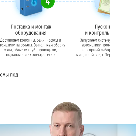
4
5
Поставка и монтаж
Пусконаладка
оборудования
и контрольный анализ
Доставляем колонны, баки, насосы и
Запускаем систему, программиру
томатику на объект. Выполняем сборку
автоматику промывок. Проводи
узла, обвязку трубопроводами,
повторный лабораторный анал
подключение к электросети и
очищенной воды. Передаем заказчику акт
ализации. Монтируем системы аэрации,
ввода в эксплуатацию с подтвержде
обезжелезивания, умягчения или
соответствия воды нормативам (Сан
обратного осмоса.
ТУ).
темы под