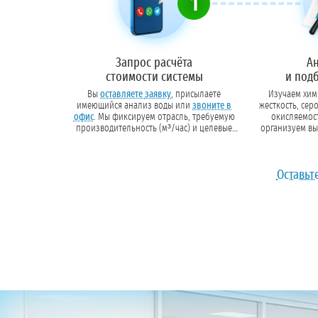
1
Запрос расчёта
А
стоимости системы
и под
Вы
оставляете заявку
, присылаете
Изучаем хими
имеющийся анализ воды или
звоните в
жесткость, сер
офис
. Мы фиксируем отрасль, требуемую
окисляемость)
производительность (м³/час) и целевые
организуем вы
показатели очистки.
данных подбира
и