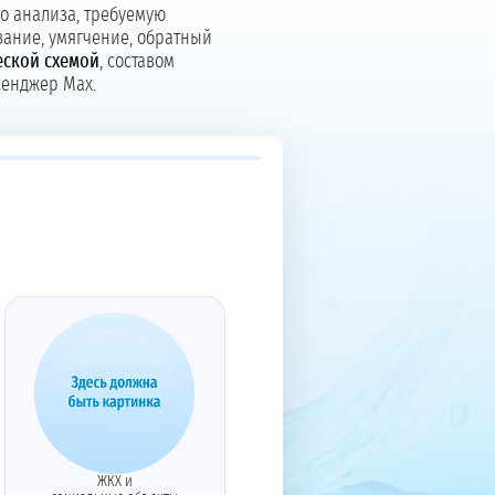
о анализа, требуемую
вание, умягчение, обратный
еской схемой
, составом
сенджер Max.
ЖКХ и