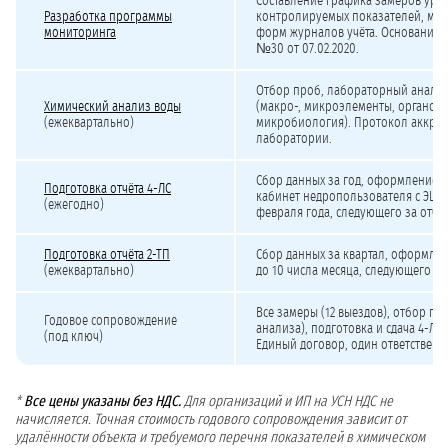
Составление графика замеров уро
Разработка программы
контролируемых показателей, мет
мониторинга
форм журналов учёта. Основание
№30 от 07.02.2020.
Отбор проб, лабораторный анализ
Химический анализ воды
(макро-, микроэлементы, органоле
(ежеквартально)
микробиология). Протокол аккре
лаборатории.
Сбор данных за год, оформление, 
Подготовка отчёта 4-ЛС
кабинет недропользователя с ЭЦП. 
(ежегодно)
февраля года, следующего за отчё
Подготовка отчёта 2-ТП
Сбор данных за квартал, оформлен
(ежеквартально)
до 10 числа месяца, следующего за
Все замеры (12 выездов), отбор пр
Годовое сопровождение
анализа), подготовка и сдача 4-ЛС и
(под ключ)
Единый договор, один ответственн
*
Все цены указаны без НДС.
Для организаций и ИП на УСН НДС не
начисляется. Точная стоимость годового сопровождения зависит от
удалённости объекта и требуемого перечня показателей в химическом