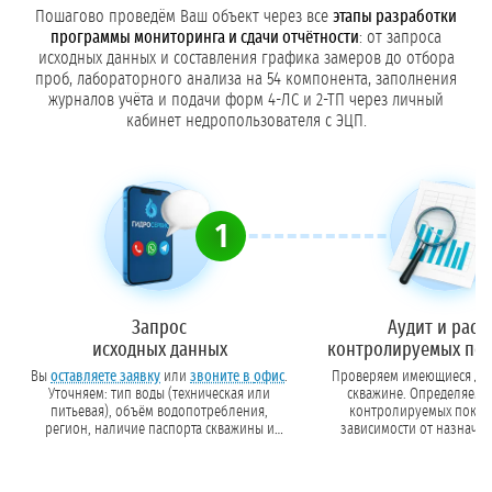
Пошагово проведём Ваш объект через все
этапы разработки
программы мониторинга и сдачи отчётности
: от запроса
исходных данных и составления графика замеров до отбора
проб, лабораторного анализа на 54 компонента, заполнения
журналов учёта и подачи форм 4-ЛС и 2-ТП через личный
кабинет недропользователя с ЭЦП.
1
Запрос
Аудит и расч
исходных данных
контролируемых пок
Вы
оставляете заявку
или
звоните в офис
.
Проверяем имеющиеся до
Уточняем: тип воды (техническая или
скважине. Определяем 
питьевая), объём водопотребления,
контролируемых показ
регион, наличие паспорта скважины и
зависимости от назначения воды и
действующей лицензии.
геохимических особенностей
горизонта. Рассчитываем п
замеров и отбор