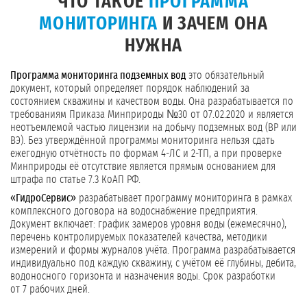
ЧТО ТАКОЕ
ПРОГРАММА
МОНИТОРИНГА
И ЗАЧЕМ ОНА
НУЖНА
Программа мониторинга подземных вод
это обязательный
документ, который определяет порядок наблюдений за
состоянием скважины и качеством воды. Она разрабатывается по
требованиям Приказа Минприроды №30 от 07.02.2020 и является
неотъемлемой частью лицензии на добычу подземных вод (ВР или
ВЭ). Без утверждённой программы мониторинга нельзя сдать
ежегодную отчётность по формам 4-ЛС и 2-ТП, а при проверке
Минприроды её отсутствие является прямым основанием для
штрафа по статье 7.3 КоАП РФ.
«ГидроСервис»
разрабатывает программу мониторинга в рамках
комплексного договора на водоснабжение предприятия.
Документ включает: график замеров уровня воды (ежемесячно),
перечень контролируемых показателей качества, методики
измерений и формы журналов учёта. Программа разрабатывается
индивидуально под каждую скважину, с учётом её глубины, дебита,
водоносного горизонта и назначения воды. Срок разработки
от 7 рабочих дней.