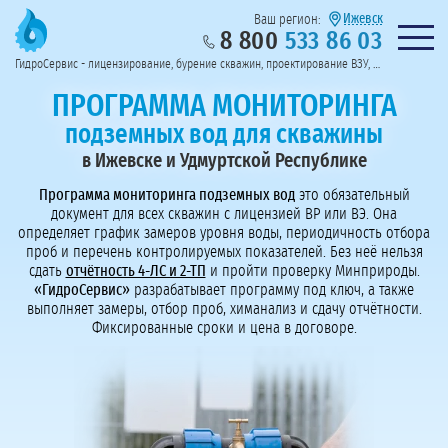
Ижевск
Ваш регион:
8 800
533 86 03
Предоставим полный пакет документов
Колл-центр на связи с 9:00 до 19:00
Нужна консульт
оссии
ГидроСервис - лицензирование, бурение скважин, проектирование ВЗУ, системы водоподготовки
Пригласить в тендер
Перезвоните мне!
ПРОГРАММА МОНИТОРИНГА
подземных вод для скважины
в Ижевске и Удмуртской Республике
Программа мониторинга подземных вод
это обязательный
документ для всех скважин с лицензией ВР или ВЭ. Она
определяет график замеров уровня воды, периодичность отбора
проб и перечень контролируемых показателей. Без неё нельзя
сдать
отчётность 4-ЛС и 2-ТП
и пройти проверку Минприроды.
«ГидроСервис»
разрабатывает программу под ключ, а также
выполняет замеры, отбор проб, химанализ и сдачу отчётности.
Фиксированные сроки и цена в договоре.