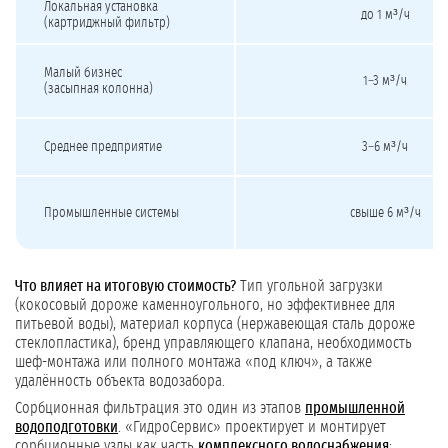
Локальная установка
до 1 м³/ч
(картриджный фильтр)
Малый бизнес
1–3 м³/ч
(засыпная колонна)
Среднее предприятие
3–6 м³/ч
Промышленные системы
свыше 6 м³/ч
Что влияет на итоговую стоимость?
Тип угольной загрузки
(кокосовый дороже каменноугольного, но эффективнее для
питьевой воды), материал корпуса (нержавеющая сталь дороже
стеклопластика), бренд управляющего клапана, необходимость
шеф-монтажа или полного монтажа «под ключ», а также
удалённость объекта водозабора.
Сорбционная фильтрация это один из этапов
промышленной
водоподготовки
. «ГидроСервис» проектирует и монтирует
сорбционные узлы как часть
комплексного водоснабжения
: