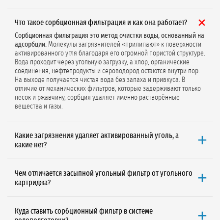
Что такое сорбционная фильтрация и как она работает?
Сорбционная фильтрация это метод очистки воды, основанный на
адсорбции.
Молекулы загрязнителей «прилипают» к поверхности
активированного угля благодаря его огромной пористой структуре.
Вода проходит через угольную загрузку, а хлор, органические
соединения, нефтепродукты и сероводород остаются внутри пор.
На выходе получается чистая вода без запаха и привкуса. В
отличие от механических фильтров, которые задерживают только
песок и ржавчину, сорбция удаляет именно растворённые
вещества и газы.
Какие загрязнения удаляет активированный уголь, а
какие нет?
Активированный уголь эффективно удаляет:
свободный хлор и
хлорамины, органические соединения (нефтепродукты,
Чем отличается засыпной угольный фильтр от угольного
растворители, фенолы), сероводород (запах тухлых яиц), привкусы
картриджа?
и запахи, некоторые пестициды и гербициды, а также
хлорированные углеводороды.
Картриджные фильтры
это одноразовые элементы в пластиковой
Угольный фильтр НЕ удаляет:
соли жёсткости (кальций, магний),
колбе. Их меняют целиком каждые 3–6 месяцев. Подходят для
тяжёлые металлы (в растворённой форме), нитраты и нитриты,
Куда ставить сорбционный фильтр в системе
малых расходов (до 1 м³/ч), просты в обслуживании, но дороже в
общую минерализацию (TDS), бактерии и вирусы. Для удаления этих