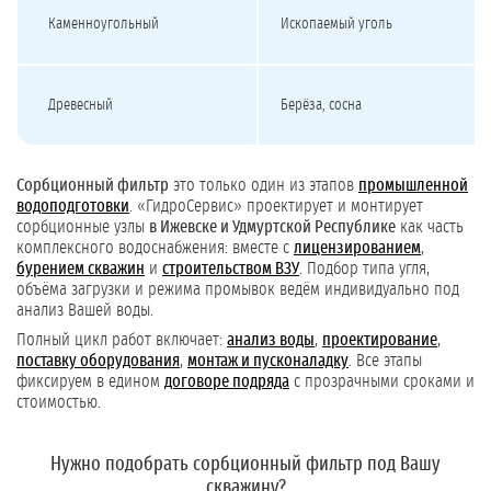
Каменноугольный
Ископаемый уголь
Древесный
Берёза, сосна
Сорбционный фильтр
это только один из этапов
промышленной
водоподготовки
. «ГидроСервис» проектирует и монтирует
сорбционные узлы
в Ижевске и Удмуртской Республике
как часть
комплексного водоснабжения: вместе с
лицензированием
,
бурением скважин
и
строительством ВЗУ
. Подбор типа угля,
объёма загрузки и режима промывок ведём индивидуально под
анализ Вашей воды.
Полный цикл работ включает:
анализ воды
,
проектирование
,
поставку оборудования
,
монтаж и пусконаладку
. Все этапы
фиксируем в едином
договоре подряда
с прозрачными сроками и
стоимостью.
Нужно подобрать сорбционный фильтр под Вашу
скважину?