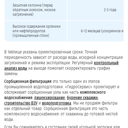
Засыпная колонна (перед
обратным осмосом, низкое
2–3 года
загрязнение)
Высокое содержание органики
или нефтепродуктов
6–12 месяцев (ускоренное ист
(промышленные стоки)
В таблице указаны ориентировочные сроки. Точная
периодичность зависит от расхода воды, исходной концентрации
загрязнений и режима эксплуатации. Регулярный
контрольный
анализ воды
на выходе помогает скорректировать график
замены.
Сорбционная фильтрация
это только один из этапов
промышленной водоподготовки. «ГидроСервис» проектирует и
обслуживает сорбционные узлы как часть
комплексного
водоснабжения
:
лицензирование
,
бурение скважин
,
строительство ВЗУ
и
водоподготовка
. Мы не продаём фильтры
как отдельный товар. Сорбционная фильтрация это часть
комплексного водоснабжения: от скважины до готовой чистой
воды.
Если Вы сомневаетесь в состоянии своей угольной загрузки или