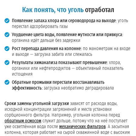
Как понять, что уголь
отработал
Появление запаха хлора или сероводорода на выходе:
уголь
перестал адсорбировать газы
Ухудшение цвета воды, появление мутности или привкуса:
органика идёт дальше без задержки
Рост перепада давления на колонне:
по манометрам на входе
и выходе — загрузка забита или слежалась
Результаты химанализа показывают превышение:
хлора,
органики или нефтепродуктов — объективный показатель
истощения
Обратные промывки перестали восстанавливать
эффективность:
загрузка необратимо деградировала
Сроки замены угольной загрузки
зависят от расхода воды,
исходной концентрации загрязнений и места установки
сорбционного фильтра. Например, угольная колонна перед
обратным осмосом
служит дольше, потому что на неё поступает
уже осветлённая вода после
механических фильтров
. А засыпная
колонна, которая работает на сырой скважинной воде с высоким