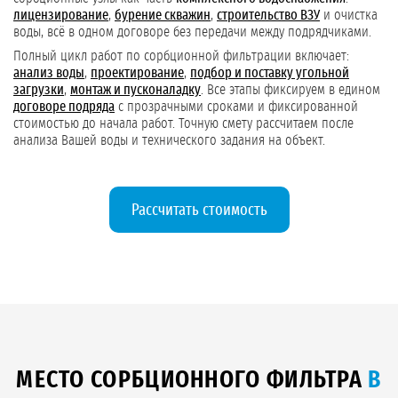
лицензирование
,
бурение скважин
,
строительство ВЗУ
и очистка
воды, всё в одном договоре без передачи между подрядчиками.
Полный цикл работ по сорбционной фильтрации включает:
анализ воды
,
проектирование
,
подбор и поставку угольной
загрузки
,
монтаж и пусконаладку
. Все этапы фиксируем в едином
договоре подряда
с прозрачными сроками и фиксированной
стоимостью до начала работ. Точную смету рассчитаем после
анализа Вашей воды и технического задания на объект.
Рассчитать стоимость
МЕСТО СОРБЦИОННОГО ФИЛЬТРА
В