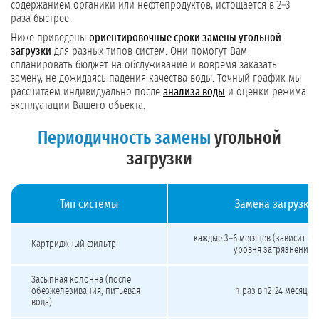
содержанием органики или нефтепродуктов, истощается в 2–3
раза быстрее.
Ниже приведены
ориентировочные сроки замены угольной
загрузки
для разных типов систем. Они помогут Вам
спланировать бюджет на обслуживание и вовремя заказать
замену, не дожидаясь падения качества воды. Точный график мы
рассчитаем индивидуально после
анализа воды
и оценки режима
эксплуатации Вашего объекта.
Периодичность замены
угольной
загрузки
Тип системы
Замена загрузки
Периодичность замены угольной загрузки в сорбционных фильтрах в зависимо
каждые 3–6 месяцев (зависит от 
Картриджный фильтр
уровня загрязнения)
Засыпная колонна (после
обезжелезивания, питьевая
1 раз в 12–24 месяца
вода)