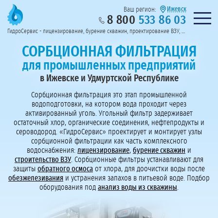
Ижевск
Ваш регион:
8 800
533 86 03
Предоставим полный пакет документов
Колл-центр на связи с 9:00 до 19:00
Нужна консульт
оссии
ГидроСервис - лицензирование, бурение скважин, проектирование ВЗУ, системы водоподготовки
Пригласить в тендер
Перезвоните мне!
СОРБЦИОННАЯ ФИЛЬТРАЦИЯ
для промышленных предприятий
в Ижевске и Удмуртской Республике
Сорбционная фильтрация это этап промышленной
водоподготовки, на котором вода проходит через
активированный уголь. Угольный фильтр задерживает
остаточный хлор, органические соединения, нефтепродукты и
сероводород. «ГидроСервис» проектирует и монтирует узлы
сорбционной фильтрации как часть комплексного
водоснабжения:
лицензирование
,
бурение скважин
и
строительство ВЗУ
. Сорбционные фильтры устанавливают для
защиты
обратного осмоса
от хлора, для доочистки воды после
обезжелезивания
и устранения запахов в питьевой воде. Подбор
оборудования под
анализ воды из скважины
.