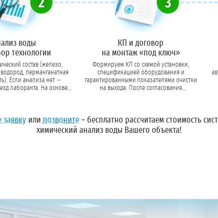
2
3
нализ воды
КП и договор
бор технологии
на монтаж «под ключ»
ческий состав (железо,
Формируем КП со схемой установки,
оводород, перманганатная
спецификацией оборудования и
ав
. Если анализа нет —
гарантированными показателями очистки
езд лаборанта. На основе
на выходе. После согласования
ем тип загрузки, мембраны
подписываем договор с четкими сроками
кан
ли реагенты.
поставки и монтажа.
Оставьте заявку
или
позвоните
– бесплатно рассчитаем стоимость сис
химический анализ воды Вашего объекта!