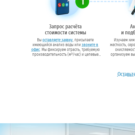
1
Запрос расчёта
А
стоимости системы
и под
Вы
оставляете заявку
, присылаете
Изучаем хими
имеющийся анализ воды или
звоните в
жесткость, сер
офис
. Мы фиксируем отрасль, требуемую
окисляемость)
производительность (м³/час) и целевые
организуем вы
показатели очистки.
данных подбира
и