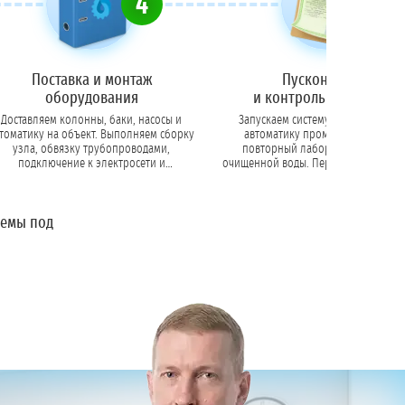
4
5
Поставка и монтаж
Пусконаладка
оборудования
и контрольный анализ
Доставляем колонны, баки, насосы и
Запускаем систему, программиру
томатику на объект. Выполняем сборку
автоматику промывок. Проводи
узла, обвязку трубопроводами,
повторный лабораторный анал
подключение к электросети и
очищенной воды. Передаем заказчику акт
ализации. Монтируем системы аэрации,
ввода в эксплуатацию с подтвержде
обезжелезивания, умягчения или
соответствия воды нормативам (Сан
обратного осмоса.
ТУ).
темы под