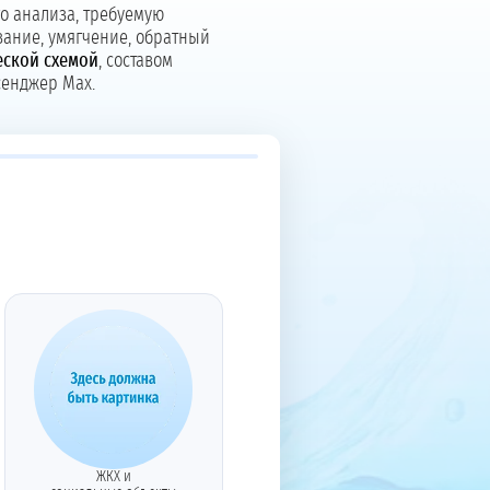
о анализа, требуемую
вание, умягчение, обратный
еской схемой
, составом
сенджер Max.
ЖКХ и