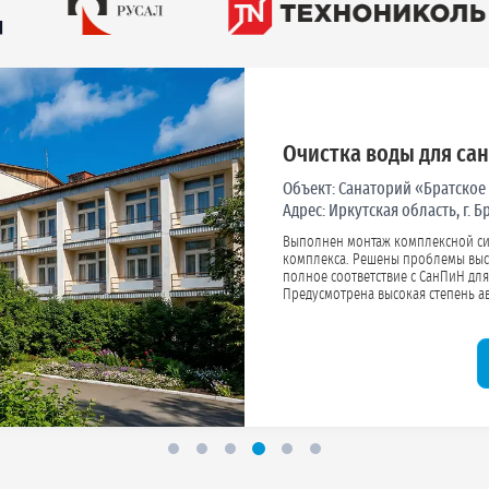
Очистка воды для са
Объект:
Санаторий «Братское
Адрес:
Иркутская область, г. 
Выполнен монтаж комплексной си
комплекса. Решены проблемы высокой жесткости и содержания железа. Вода приведена в
полное соответствие с СанПиН для питьевых и хозяйственных нужд гостей и персонал