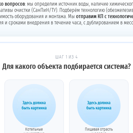
ко вопросов
: мы определим источник воды, наличие химическог
ативы очистки (СанПиН/ТУ). Подберём технологию (обезжелези
тоимость оборудования и монтажа. Мы
отправим КП с технологич
я и сроками внедрения в течение часа, с дублированием в мес
ШАГ 1 ИЗ 4
Для какого объекта подбирается система?
Котельные
Пищевая отрасль