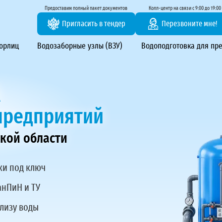
тирование ВЗУ, системы водоподготовки
Предоставим полный пакет документов
Колл-центр на связи с 9:00 до 19:00
Пригласить в тендер
Перезвоните мне!
 юрлиц
Водозаборные узлы (ВЗУ)
Водоподготовка для пр
А
предприятий
кой области
ки под ключ
анПиН и ТУ
ализу воды