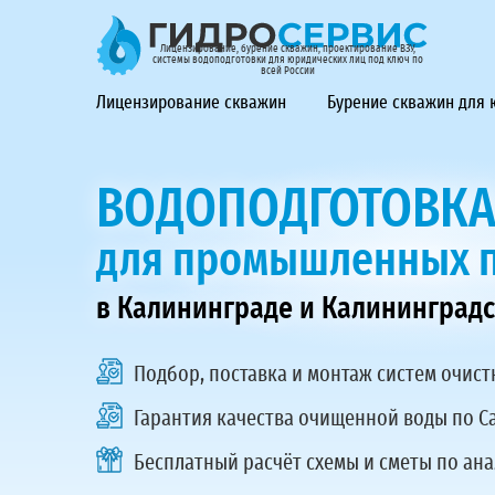
ГидроСервис - лицензирование, бурение скважин, проек
Лицензирование, бурение скважин, проектирование ВЗУ,
системы водоподготовки для юридических лиц под ключ по
всей России
Лицензирование скважин
Бурение скважин для
ВОДОПОДГОТОВК
для промышленных 
в Калининграде и Калининградс
Подбор, поставка и монтаж
систем очист
Гарантия качества очищенной воды по С
Бесплатный расчёт схемы и сметы по ан