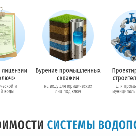
Предоставим полный пакет документов
Пригласить в тендер
Колл-центр на связи с 9:00 до 19:00
Перезвоните мне!
 лицензии
Бурение промышленных
Проекти
ключ»
скважин
строител
ической и
на воду для юридических
для пром
ой воды
лиц под ключ
муниципаль
ТОИМОСТИ
СИСТЕМЫ ВОДОП