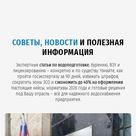
200 000 ₽.
Крупная (свыше 50 м³/ч):
от 600 000 до нескольких млн ₽,
под ключ от 700 000 ₽ (индивидуальный расчёт).
«ГидроСервис»
проектирует и монтирует УФ-установки как часть
комплексного водоснабжения:
лицензирование
,
бурение скважин
,
строительство ВЗУ
и
водоподготовку
. Точную смету рассчитаем
после
анализа Вашей воды
(с определением коэффициента
СОВЕТЫ, НОВОСТИ
И ПОЛЕЗНАЯ
пропускания T10) и технического задания.
Оставьте заявку
, и мы
подготовим коммерческое предложение с фиксацией цены в
ИНФОРМАЦИЯ
договоре.
Экспертные
статьи по водоподготовке
, бурению, ВЗУ и
лицензированию – конкретно и по существу. Узнайте, как
пройти госэкспертизу за 90 дней, избежать штрафов,
сократить зоны ЗСО и
сэкономить до 40% на оформлении
.
Настоящие кейсы, нормативы 2026 года и готовые решения
под Вашу отрасль – всё для надёжного водоснабжения
предприятия.