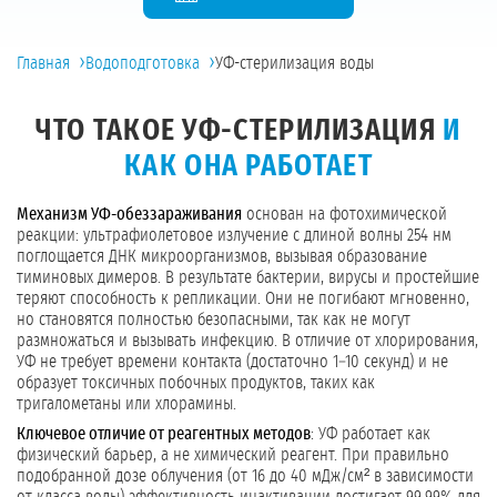
›
›
Главная
Водоподготовка
УФ-стерилизация воды
ЧТО ТАКОЕ УФ-СТЕРИЛИЗАЦИЯ
И
КАК ОНА РАБОТАЕТ
Механизм УФ-обеззараживания
основан на фотохимической
реакции: ультрафиолетовое излучение с длиной волны 254 нм
поглощается ДНК микроорганизмов, вызывая образование
тиминовых димеров. В результате бактерии, вирусы и простейшие
теряют способность к репликации. Они не погибают мгновенно,
но становятся полностью безопасными, так как не могут
размножаться и вызывать инфекцию. В отличие от хлорирования,
УФ не требует времени контакта (достаточно 1–10 секунд) и не
образует токсичных побочных продуктов, таких как
тригалометаны или хлорамины.
Ключевое отличие от реагентных методов
: УФ работает как
физический барьер, а не химический реагент. При правильно
подобранной дозе облучения (от 16 до 40 мДж/см² в зависимости