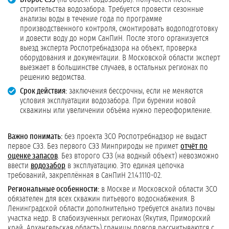
строительства водозабора. Требуется провести сезонные
анализы воды в течение года по программе
производственного контроля, смонтировать водоподготовку
и довести воду до норм СанПиН. После этого организуется
выезд эксперта Роспотребнадзора на объект, проверка
оборудования и документации. В Московской области эксперт
выезжает в большинстве случаев, в остальных регионах по
решению ведомства.
Срок действия:
заключения бессрочны, если не меняются
условия эксплуатации водозабора. При бурении новой
скважины или увеличении объёма нужно переоформление.
Важно понимать:
без проекта ЗСО Роспотребнадзор не выдаст
первое СЭЗ. Без первого СЭЗ Минприроды не примет
отчёт по
оценке запасов
. Без второго СЭЗ (на водный объект) невозможно
ввести
водозабор
в эксплуатацию. Это единая цепочка
требований, закреплённая в СанПиН 2.1.4.1110-02.
Региональные особенности:
в Москве и Московской области ЗСО
обязателен для всех скважин питьевого водоснабжения. В
Ленинградской области дополнительно требуется анализ почвы
участка недр. В слабоизученных регионах (Якутия, Приморский
край, Архангельская область) границы поясов рассчитываются с