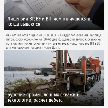
Лицензии ВР, ВЭ и ВП: чем отличаются и
когда выдаются
Чем отличаются лицензии ВР, ВЭ и ВП на недропользование. Таблица
типов, сроки оформления (30–60 дней), сценарии выбора: скважина
есть или нет, техническая или питьевая вода. Кейс: перевод ВП в ВЭ
для коттеджного посёлка «Истра Дом».
Бурение промышленных скважин:
технологии, расчёт дебета