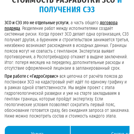
СТОИМОСТЬ РАЗРАБОТКИ ЗСО
И
ПОЛУЧЕНИЯ СЭЗ
ЗСО и СЭЗ это не отдельные услуги
, а часть общего
договора
подряда
. Разделение работ между исполнителями создаёт
системные риски. Когда проект ЗСО делает одна организация, СЭЗ
получает другая, а бурением и строительством занимается третья,
неизбежно возникают расхождения в исходных данных. Границы
поясов могут не совпасть с генпланом. Экспертиза выявит
противоречия, а Роспотребнадзор откажет в выдаче заключений.
Итог: потеря месяцев на переделку, дополнительные расходы и
отсутствие оформленной лицензии в запланированный срок.
При работе с «ГидроСервис»
вся цепочка от расчёта поясов до
постановки ЗСО на кадастровый учёт идёт по единому графику и
в рамках одной ответственности. Мы ведём проект с этапа
гидрогеологической разведки и уже на старте закладываем в
генплан границы, которые пройдут экспертизу. Если
геологические условия позволяют сократить первый пояс,
обоснование готовится сразу, без ожидания запроса от заказчика.
Ниже можно посмотреть состав и стоимость каждого этапа.