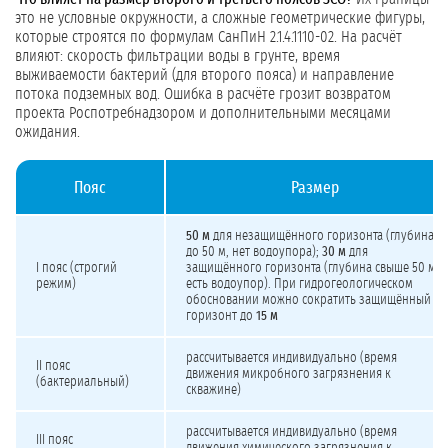
это не условные окружности, а сложные геометрические фигуры,
которые строятся по формулам СанПиН 2.1.4.1110-02. На расчёт
влияют: скорость фильтрации воды в грунте, время
выживаемости бактерий (для второго пояса) и направление
потока подземных вод. Ошибка в расчёте грозит возвратом
проекта Роспотребнадзором и дополнительными месяцами
ожидания.
Пояс
Размер
Пояса зон санитарной охраны (ЗСО): размеры, запреты и разрешения
50 м
для незащищённого горизонта (глубина
до 50 м, нет водоупора);
30 м
для
I пояс (строгий
защищённого горизонта (глубина свыше 50 м,
режим)
есть водоупор). При гидрогеологическом
обосновании можно сократить защищённый
горизонт до
15 м
рассчитывается индивидуально (время
II пояс
движения микробного загрязнения к
(бактериальный)
скважине)
рассчитывается индивидуально (время
III пояс