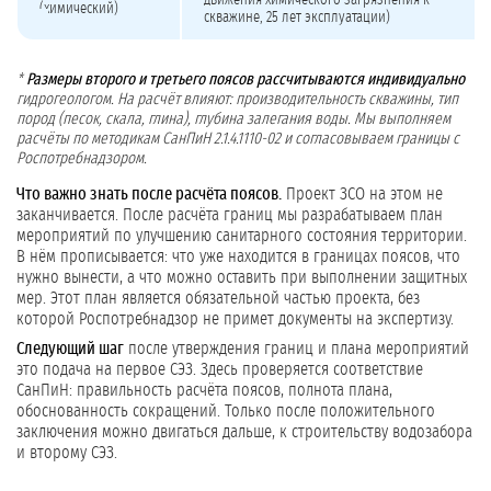
движения химического загрязнения к
(химический)
скважине, 25 лет эксплуатации)
*
Размеры второго и третьего поясов рассчитываются индивидуально
гидрогеологом. На расчёт влияют: производительность скважины, тип
пород (песок, скала, глина), глубина залегания воды. Мы выполняем
расчёты по методикам СанПиН 2.1.4.1110-02 и согласовываем границы с
Роспотребнадзором.
Что важно знать после расчёта поясов.
Проект ЗСО на этом не
заканчивается. После расчёта границ мы разрабатываем план
мероприятий по улучшению санитарного состояния территории.
В нём прописывается: что уже находится в границах поясов, что
нужно вынести, а что можно оставить при выполнении защитных
мер. Этот план является обязательной частью проекта, без
которой Роспотребнадзор не примет документы на экспертизу.
Следующий шаг
после утверждения границ и плана мероприятий
это подача на первое СЭЗ. Здесь проверяется соответствие
СанПиН: правильность расчёта поясов, полнота плана,
обоснованность сокращений. Только после положительного
заключения можно двигаться дальше, к строительству водозабора
и второму СЭЗ.