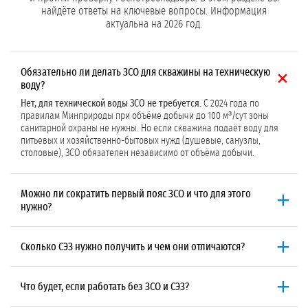
найдёте ответы на ключевые вопросы. Информация
актуальна на 2026 год.
Обязательно ли делать ЗСО для скважины на техническую
воду?
Нет, для технической воды ЗСО не требуется.
С 2024 года по
правилам Минприроды при объёме добычи до 100 м³/сут зоны
санитарной охраны не нужны. Но если скважина подаёт воду для
питьевых и хозяйственно-бытовых нужд (душевые, санузлы,
столовые), ЗСО обязателен независимо от объёма добычи.
Можно ли сократить первый пояс ЗСО и что для этого
нужно?
Да, но только для защищённого горизонта.
По СанПиН 2.1.4.1110-02
радиус первого пояса составляет 50 м для незащищённого
Сколько СЭЗ нужно получить и чем они отличаются?
горизонта (глубина до 50 м, нет водоупора) и 30 м для защищённого
(глубина свыше 50 м, есть водоупор). Незащищённый горизонт не
Нужно два СЭЗ.
Первое на проект ЗСО: выдаётся после экспертизы
сокращается. Защищённый можно сократить до 15 м при наличии
в ФБУЗ «Центр гигиены и эпидемиологии», подтверждает
Что будет, если работать без ЗСО и СЭЗ?
гидрогеологического обоснования
и согласования с
соответствие границ поясов и плана мероприятий СанПиН. Для его
Роспотребнадзором. В исключительных случаях, при стеснённых
получения требуется выполнить полный химический анализ воды
Штраф и остановка водозабора.
Статья 6.5 КоАП РФ: до 30 000 ₽ за