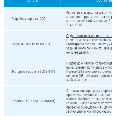
Услуга
Состав раб
Стоимость разработки ЗСО и получения СЭЗ
Расчёт границ трёх поясов, описан
состояния территории, план меро
Разработка проекта ЗСО
картографический материал. Осно
2.1.4.1110-02.
Гидрогеологическое обоснование
горизонта, расчёт сокращённых гра
Сокращение 1-го пояса ЗСО
Роспотребнадзором. Радиус уменьша
защищённого горизонта. Незащищ
не сокращается.
Подача документов, сопровождени
на замечания, получение экспертн
Экспертиза проекта ЗСО в ФБУЗ
Первое СЭЗ включено в стоимость.
первого СЭЗ требуется полный хи
на 54 компонента.
Согласование программы производ
проведение сезонных анализов вод
монтаж водоподготовки, доведени
Второе СЭЗ (на водный объект)
СанПиН. Выезд эксперта Роспотреб
проверка оборудования и докумен
заключения в Роспотребнадзоре.