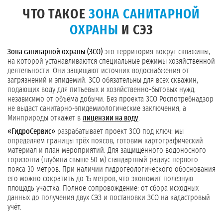
ЧТО ТАКОЕ
ЗОНА САНИТАРНОЙ
ОХРАНЫ
И СЭЗ
Зона санитарной охраны (ЗСО)
это территория вокруг скважины,
на которой устанавливаются специальные режимы хозяйственной
деятельности. Они защищают источник водоснабжения от
загрязнений и эпидемий. ЗСО обязательны для всех скважин,
подающих воду для питьевых и хозяйственно-бытовых нужд,
независимо от объёма добычи. Без проекта ЗСО Роспотребнадзор
не выдаст санитарно-эпидемиологические заключения, а
Минприроды откажет в
лицензии на воду
.
«ГидроСервис»
разрабатывает проект ЗСО под ключ: мы
определяем границы трёх поясов, готовим картографический
материал и план мероприятий. Для защищённого водоносного
горизонта (глубина свыше 50 м) стандартный радиус первого
пояса 30 метров. При наличии гидрогеологического обоснования
его можно сократить до 15 метров, что экономит полезную
площадь участка. Полное сопровождение: от сбора исходных
данных до получения двух СЭЗ и постановки ЗСО на кадастровый
учёт.