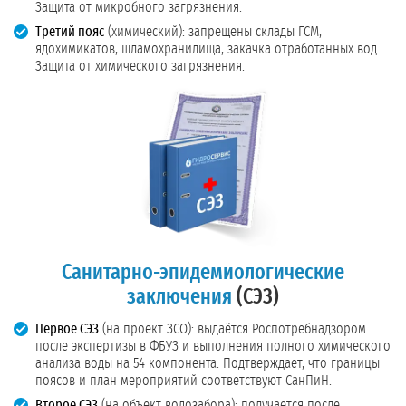
Защита от микробного загрязнения.
Третий пояс
(химический): запрещены склады ГСМ,
ядохимикатов, шламохранилища, закачка отработанных вод.
Защита от химического загрязнения.
Санитарно-эпидемиологические
заключения
(СЭЗ)
Первое СЭЗ
(на проект ЗСО): выдаётся Роспотребнадзором
после экспертизы в ФБУЗ и выполнения полного химического
анализа воды на 54 компонента. Подтверждает, что границы
поясов и план мероприятий соответствуют СанПиН.
Второе СЭЗ
(на объект водозабора): получается после