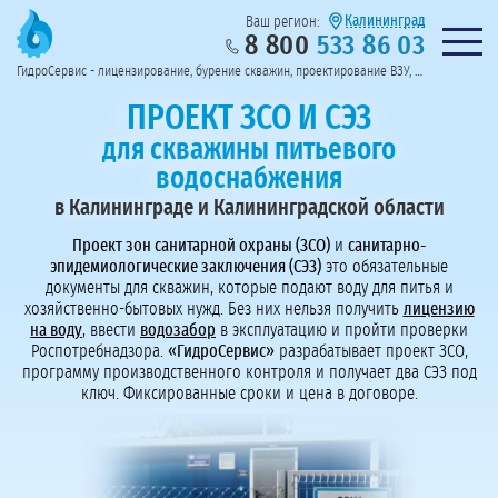
Калининград
Ваш регион:
8 800
533 86 03
Предоставим полный пакет документов
Колл-центр на связи с 9:00 до 19:00
Нужна консульт
оссии
ГидроСервис - лицензирование, бурение скважин, проектирование ВЗУ, системы водоподготовки
Пригласить в тендер
Перезвоните мне!
ПРОЕКТ ЗСО И СЭЗ
для скважины питьевого
водоснабжения
в Калининграде и Калининградской области
Проект зон санитарной охраны (ЗСО)
и
санитарно-
эпидемиологические заключения (СЭЗ)
это обязательные
документы для скважин, которые подают воду для питья и
хозяйственно-бытовых нужд. Без них нельзя получить
лицензию
на воду
, ввести
водозабор
в эксплуатацию и пройти проверки
Роспотребнадзора.
«ГидроСервис»
разрабатывает проект ЗСО,
программу производственного контроля и получает два СЭЗ под
ключ. Фиксированные сроки и цена в договоре.