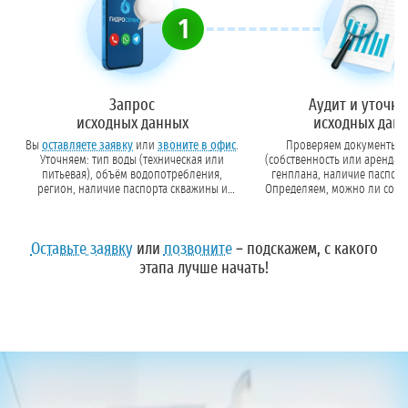
1
Запрос
Аудит и уточн
исходных данных
исходных дан
Вы
оставляете заявку
или
звоните в офис
.
Проверяем документы на
Уточняем: тип воды (техническая или
(собственность или аренда),
питьевая), объём водопотребления,
генплана, наличие паспорта скважин
регион, наличие паспорта скважины и
Определяем, можно ли сокр
генплана участка.
пояс, и какой объём работ 
Оставьте заявку
или
позвоните
– подскажем, с какого
этапа лучше начать!