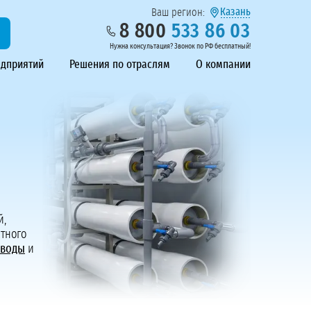
Казань
Ваш регион:
8 800
533 86 03
Нужна консультация? Звонок по РФ бесплатный!
едприятий
Решения по отраслям
О компании
й,
атного
 воды
и