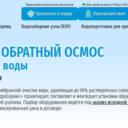
тирование ВЗУ, системы водоподготовки
Предоставим полный пакет документов
Колл-центр на связи с 9:00 до 19:00
Пригласить в тендер
Перезвоните мне!
 юрлиц
Водозаборные узлы (ВЗУ)
Водоподготовка для пр
ОБРАТНЫЙ ОСМОС
и воды
н
Предоставим полный пакет документов
Пригласить в тендер
ембранной очистки воды, удаляющая до 99% растворённых соле
дроСервис» проектирует, поставляет и монтирует установки обр
Колл-центр на связи с 9:00 до 19:00
ий розлива. Подбор оборудования ведётся под
анализ исходной
Перезвоните нам
иксированная цена в договоре.