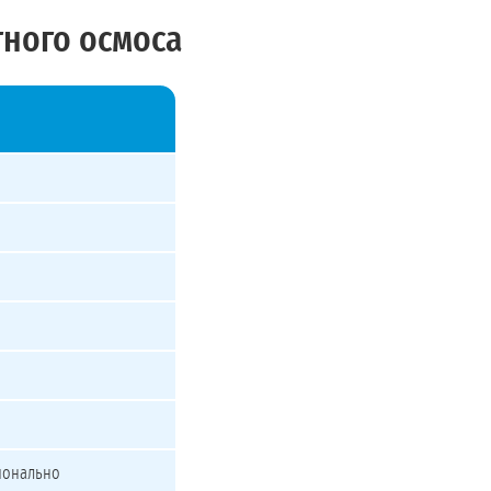
тного осмоса
ионально