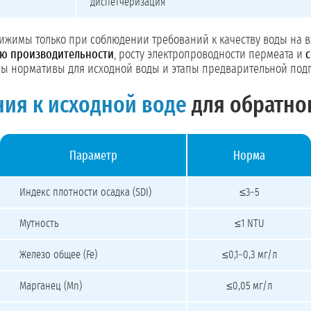
диспетчеризация
тижимы только при соблюдении требований к качеству воды на 
ю производительности
, росту электропроводности пермеата и
ны нормативы для исходной воды и этапы предварительной подг
ия к исходной воде
для обратно
Параметр
Норма
Требования к исходной воде для обратного осмоса
Индекс плотности осадка (SDI)
≤3–5
Мутность
≤1 NTU
Железо общее (Fe)
≤0,1–0,3 мг/л
Марганец (Mn)
≤0,05 мг/л