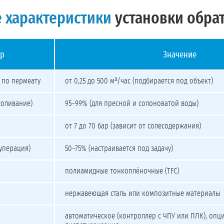
 характеристики
установки обра
р
Значение
тики промышленного обратного осмоса
 по пермеату
от 0,25 до 500 м³/час (подбирается под объект)
соливание)
95–99% (для пресной и солоноватой воды)
от 7 до 70 бар (зависит от солесодержания)
уперация)
50–75% (настраивается под задачу)
полиамидные тонкоплёночные (TFC)
нержавеющая сталь или композитные материалы
автоматическое (контроллер с ЧПУ или ПЛК), опц