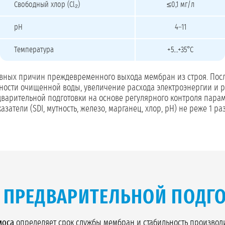
Свободный хлор (Cl₂)
≤0,1 мг/л
pH
4–11
Температура
+5…+35°C
авных причин преждевременного выхода мембран из строя. Посл
дности очищенной воды, увеличение расхода электроэнергии и 
арительной подготовки на основе регулярного контроля парам
тели (SDI, мутность, железо, марганец, хлор, pH) не реже 1 раз
Ы
ПРЕДВАРИТЕЛЬНОЙ ПОДГ
моса
определяет срок службы мембран и стабильность производ