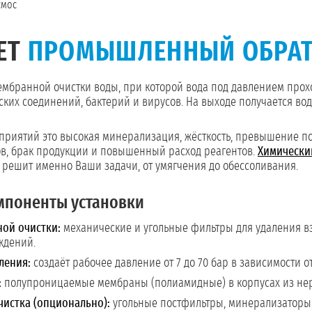
смос
ЕТ
ПРОМЫШЛЕННЫЙ ОБРА
ембранной очистки воды, при которой вода под давлением про
ких соединений, бактерий и вирусов. На выходе получается вода
ятий это высокая минерализация, жёсткость, превышение по ж
ов, брак продукции и повышенный расход реагентов.
Химически
я решит именно Ваши задачи, от умягчения до обессоливания.
поненты установки
ной очистки:
механические и угольные фильтры для удаления в
ждений.
ления:
создаёт рабочее давление от 7 до 70 бар в зависимости от
:
полупроницаемые мембраны (полиамидные) в корпусах из нер
чистка (опционально):
угольные постфильтры, минерализаторы,