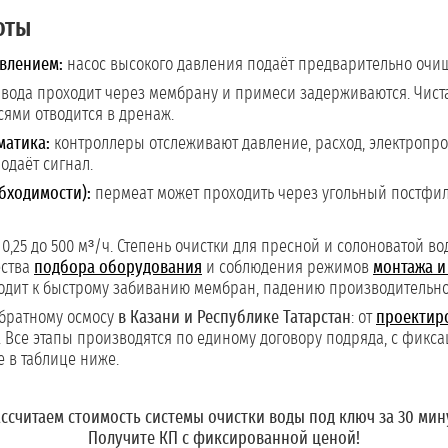
оты
влением:
насос высокого давления подаёт предварительно очи
вода проходит через мембрану и примеси задерживаются. Чиста
сями отводится в дренаж.
матика:
контроллеры отслеживают давление, расход, электропро
одаёт сигнал.
бходимости):
пермеат может проходить через угольный постфил
 0,25 до 500 м³/ч. Степень очистки для пресной и солоноватой в
ества
подбора оборудования
и соблюдения режимов
монтажа и
одит к быстрому забиванию мембран, падению производительно
братному осмосу
в Казани и Республике Татарстан
: от
проектир
 Все этапы производятся по единому договору подряда, с фиксац
 в таблице ниже.
ссчитаем стоимость системы очистки воды под ключ за 30 мин
Получите КП с фиксированной ценой!