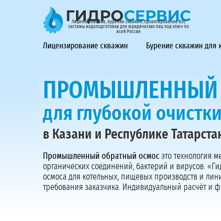
ГидроСервис - лицензирование, бурение скважин, проек
Лицензирование, бурение скважин, проектирование ВЗУ,
системы водоподготовки для юридических лиц под ключ по
всей России
Лицензирование скважин
Бурение скважин для
ПРОМЫШЛЕННЫЙ 
для глубокой очистк
в Казани и Республике Татарста
Промышленный обратный осмос
это технология м
органических соединений, бактерий и вирусов. «Ги
осмоса для котельных, пищевых производств и лин
требования заказчика. Индивидуальный расчёт и ф