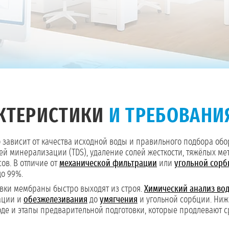
АКТЕРИСТИКИ
И ТРЕБОВАНИ
зависит от качества исходной воды и правильного подбора обо
минерализации (TDS), удаление солей жесткости, тяжёлых метал
ов. В отличие от
механической фильтрации
или
угольной сорб
о 99%.
вки мембраны быстро выходят из строя.
Химический анализ во
ации и
обезжелезивания
до
умягчения
и угольной сорбции. Ни
ходе и этапы предварительной подготовки, которые продлевают 