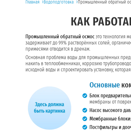
›
›
Главная
Водоподготовка
Промышленный обратный о
КАК РАБОТА
Промышленный обратный осмос
это технология м
задерживает до 99% растворённых солей, органичес
примесями отводится в дренаж.
Основная проблема воды для промышленных предпри
накипь в теплообменниках, коррозию трубопровод
исходной воды и спроектировать установку, котора
Основные
ком
Блок предваритель
мембраны от повре
Насос высокого дав
Мембранные блоки
Постфильтры и доо