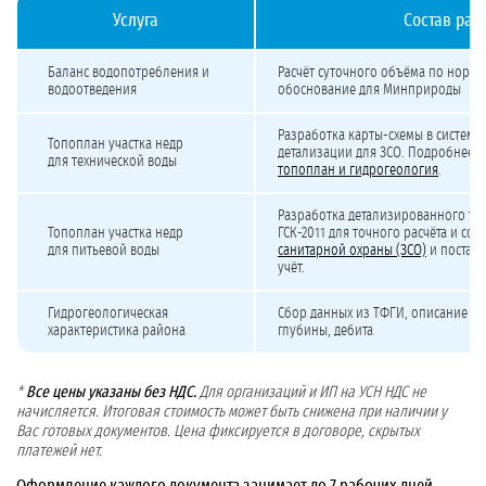
Услуга
Состав раб
Стоимость подготовки баланса, топоплана и гидрогеологической характерист
Баланс водопотребления и
Расчёт суточного объёма по нормат
водоотведения
обоснование для Минприроды
Разработка карты-схемы в системе 
Топоплан участка недр
детализации для ЗСО. Подробнее 
для технической воды
топоплан и гидрогеология
.
Разработка детализированного то
Топоплан участка недр
ГСК-2011 для точного расчёта и со
для питьевой воды
санитарной охраны (ЗСО)
и постано
учёт.
Гидрогеологическая
Сбор данных из ТФГИ, описание во
характеристика района
глубины, дебита
*
Все цены указаны без НДС.
Для организаций и ИП на УСН НДС не
начисляется. Итоговая стоимость может быть снижена при наличии у
Вас готовых документов. Цена фиксируется в договоре, скрытых
платежей нет.