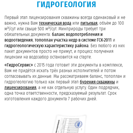
ГИДРОГЕОЛОГИЯ
Первый этап лицензирования скважины всегда одинаковый и не
важно, нужна Вам
техническая вода
или
питьевая
, объём до 100
м³/сут или свыше 500 м³/сут. Минприроды требует три
обязательных документа:
баланс водопотребления и
водоотведения
,
топоплан участка недр в системе ГСК-2011
и
гидрогеологическую характеристику района
. Без любого из них
пакет документов просто не примут, и процесс получения
лицензии на водозабор остановится на старте.
«ГидроСервис»
с 2015 года готовит эти документы в комплексе,
Вам не придётся искать трёх разных исполнителей и потом
согласовывать их данные. Мы рассматриваем баланс, топоплан и
гидрогеологию только как первый этап
бурения скважины
и
лицензирования
, а не как отдельную услугу. Один подрядчик,
одна точка ответственности, предсказуемый результат. Срок
изготовления каждого документа 7 рабочих дней.