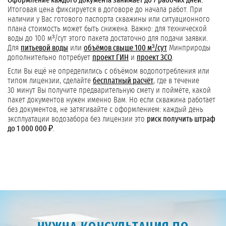
Оформление каждого документа занимает до 7 рабочих дней.
Итоговая цена фиксируется в договоре до начала работ. При
наличии у Вас готового паспорта скважины или ситуационного
плана стоимость может быть снижена. Важно: для технической
воды до 100 м³/сут этого пакета достаточно для подачи заявки.
Для
питьевой воды
или
объёмов свыше 100 м³/сут
Минприроды
дополнительно потребует
проект ГИН
и
проект ЗСО
.
Если Вы ещё не определились с объёмом водопотребления или
типом лицензии, сделайте
бесплатный расчёт
, где в течение
30 минут Вы получите предварительную смету и поймёте, какой
пакет документов нужен именно Вам. Но если скважина работает
без документов, не затягивайте с оформлением: каждый день
эксплуатации водозабора без лицензии это
риск получить штраф
до 1 000 000 ₽
.