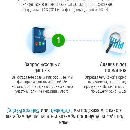
разбираться в нормативах СП 30.13330.2020, системе
координат ГСК-2011 или фондовых данных ТФГИ.
1
Запрос исходных
Анализ и под
данных
нормативов
Вы оставляете заявку или звоните. Мы
Определяем, какой нормати
фиксируем: тип объекта, объём
на человека, на площадь,
водопотребления, кадастровый номер
продукции. Запрашиваем данные и
участка, наличие скважины. Этого
по Вашему району. Если 
достаточно для старта.
слабоизученном реги
предупреждаем о допол
требованиях.
Оставьте заявку
или
позвоните
, мы подскажем, с какого
шага Вам лучше начать и возьмём процедуру на себя под
ключ.