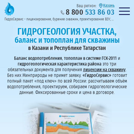
Казань
Ваш регион:
8 800
533 86 03
Предоставим полный пакет документов
Колл-центр на связи с 9:00 до 19:00
Нужна консульт
оссии
ГидроСервис - лицензирование, бурение скважин, проектирование ВЗУ, системы водоподготовки
Пригласить в тендер
Перезвоните мне!
ГИДРОГЕОЛОГИЯ УЧАСТКА,
баланс и топоплан для скважины
в Казани и Республике Татарстан
Баланс водопотребления
,
топоплан в системе ГСК-2011
и
гидрогеологическая характеристика района
это три
обязательных документа для получения
лицензии на скважину
.
Без них Минприроды не примет заявку.
«ГидроСервис»
готовит
полный пакет «под ключ» по всей России: рассчитываем объём
водопотребления, проектируем, собираем гидрогеологические
данные. Фиксированные сроки и цена в договоре.