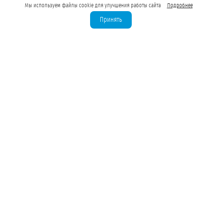
Мы используем файлы cookie для улучшения работы сайта
Подробнее
Принять
Лицензирование скважин
Бурение скважин для юрлиц
Водозаборные узлы (ВЗУ)
Водоподготовка для предприятий
Оценка запасов подземных вод
Лицензия на техническую воду
Лицензия на питьевую воду
Бурение на воду до 100 м³/сут
Бурение на воду 100–500 м³/сут
Бурение с дебитом свыше 500 м³/сут