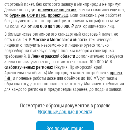
стартовый пакет, без которого заявку в Минприроды не примут.
Дальше последует
получение лицензии
, а если скважины ещё нет,
то
бурение
,
ОФР и ГИС
,
проект ЗСО
. Если скважина уже работает
без документов, то это прямой риск получить штраф по статье
7.3 КоАП РФ:
от 800 000 до 1 000 000 ₽
для юридических лиц.
В большинстве регионов это стандартный стартовый пакет, но
есть нюансы. В
Москве и Московской области
техническую
лицензию получить невозможно и лицензируется только
водозабор на питьевую воду с полным набором санитарных
требований. В
Ленинградской области
дополнительно требуется
анализ почвы участка недр стоимостью около 100 000 ₽. В
слабоизученных регионах
(Якутия, Приморский край,
Архангельская область) Минприроды может потребовать
проект
ГИН
и полевые работы даже для объёмов до 100 м³/сут, таким
образом государство пополняет картотеку. Мы знаем требования
для каждого региона и предупредим заранее, до подачи заявки.
Посмотрите образцы документов в разделе
Исходные данные проекта
Вся документация