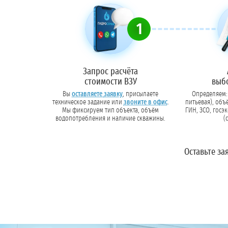
1
Запрос расчёта
стоимости ВЗУ
выб
Вы
оставляете заявку
, присылаете
Определяем: 
техническое задание или
звоните в офис
.
питьевая), объ
Мы фиксируем тип объекта, объём
ГИН, ЗСО, госэкспертиз
водопотребления и наличие скважины.
(
Оставьте за