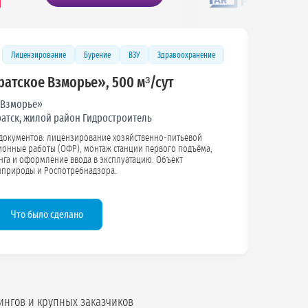
Лицензирование
Бурение
ВЗУ
Здравоохранение
ратское Взморье», 500 м³/сут
 Взморье»
Братск, жилой район Гидростроитель
 лицензирование хозяйственно-питьевой
ые работы (ОФР), монтаж станции первого подъёма,
га и оформление ввода в эксплуатацию. Объект
оверкам Минприроды и Роспотребнадзора.
Что было сделано
ингов и крупных заказчиков