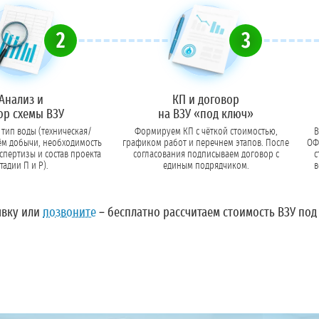
2
3
Анализ и
КП и договор
ор схемы ВЗУ
на ВЗУ «под ключ»
тип воды (техническая/
Формируем КП с чёткой стоимостью,
В
ём добычи, необходимость
графиком работ и перечнем этапов. После
ОФР
ы и состав проекта
согласования подписываем договор с
с
стадии П и Р).
единым подрядчиком.
в
явку
или
позвоните
– бесплатно рассчитаем стоимость ВЗУ под