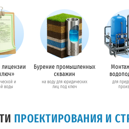
Предоставим полный пакет документов
Пригласить в тендер
Колл-центр на связи с 9:00 до 19:00
Перезвоните нам
 лицензии
Бурение промышленных
Монтаж
ключ»
скважин
водопо
ической и
на воду для юридических
для пред
ой воды
лиц под ключ
произ
СТИ
ПРОЕКТИРОВАНИЯ И СТ