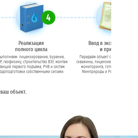
4
5
Реализация
Ввод в эксплуатацию
полного цикла
и приёмка
ыполняем: лицензирование, бурение,
Передаём объект с актами, паспор
, геофизику, строительство ВЗУ, монтаж
скважины, лицензией, ЗСО и прогр
танций первого подъёма, РЧВ и систем
мониторинга, готоыми к проверкам
одоподготовки собственными силами.
Минприроды и Роспотребнадзор
 ваш объект.