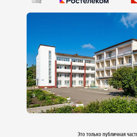
енность
еспечено
Это только публичная час