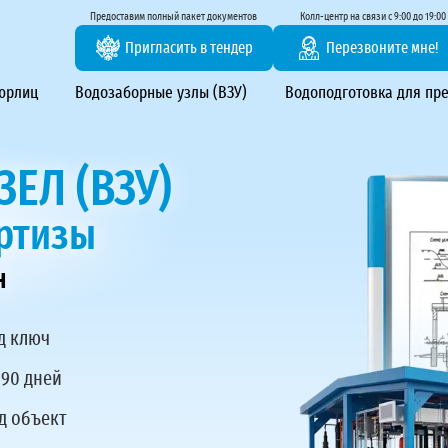
тирование ВЗУ, системы водоподготовки
Предоставим полный пакет документов
Колл-центр на связи с 9:00 до 19:00
Пригласить в тендер
Перезвоните мне!
 юрлиц
Водозаборные узлы (ВЗУ)
Водоподготовка для пр
ЕЛ (ВЗУ)
ертизы
н
д ключ
 90 дней
д объект