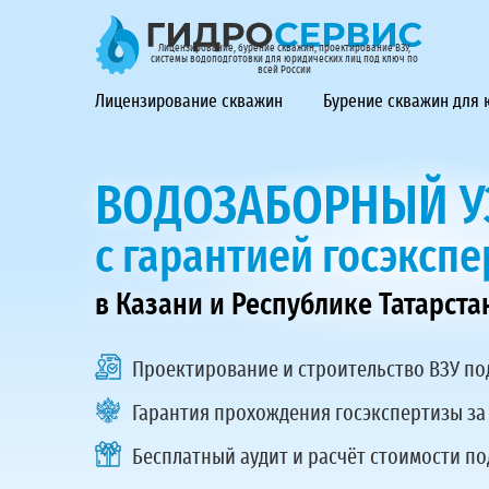
ГидроСервис - лицензирование, бурение скважин, проек
Лицензирование, бурение скважин, проектирование ВЗУ,
системы водоподготовки для юридических лиц под ключ по
всей России
Лицензирование скважин
Бурение скважин для
ВОДОЗАБОРНЫЙ УЗ
с гарантией госэксп
в Казани и Республике Татарста
Проектирование и строительство ВЗУ
по
Гарантия прохождения госэкспертизы за
Бесплатный аудит и расчёт стоимости по